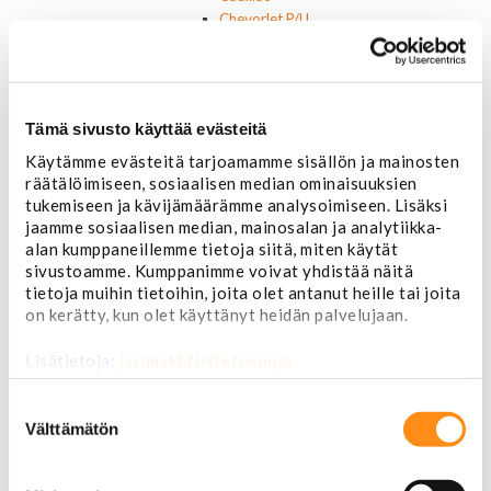
Chevorlet P/U
Corvette
Chevrolet muut
Chrysler
Dodge
Tämä sivusto käyttää evästeitä
Ford P/U
Ford muut
Käytämme evästeitä tarjoamamme sisällön ja mainosten
Lincoln
räätälöimiseen, sosiaalisen median ominaisuuksien
Hummer
tukemiseen ja kävijämäärämme analysoimiseen. Lisäksi
jaamme sosiaalisen median, mainosalan ja analytiikka-
Jeep
alan kumppaneillemme tietoja siitä, miten käytät
Takavalot
sivustoamme. Kumppanimme voivat yhdistää näitä
Cadillac
tietoja muihin tietoihin, joita olet antanut heille tai joita
Chevrolet
on kerätty, kun olet käyttänyt heidän palvelujaan.
Corvette
Chrysler
Lisätietoja:
jarimaki.fi/tietosuoja
Dodge
Ford P/U
Suostumuksen
Ford muut
valinta
Välttämätön
Hummer
Jeep
Lincoln