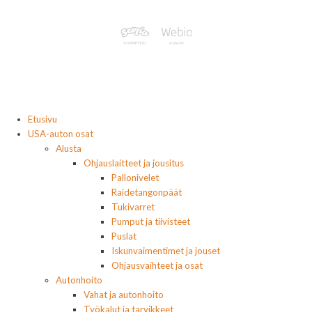
Etusivu
USA-auton osat
Alusta
Ohjauslaitteet ja jousitus
Pallonivelet
Raidetangonpäät
Tukivarret
Pumput ja tiivisteet
Puslat
Iskunvaimentimet ja jouset
Ohjausvaihteet ja osat
Autonhoito
Vahat ja autonhoito
Työkalut ja tarvikkeet