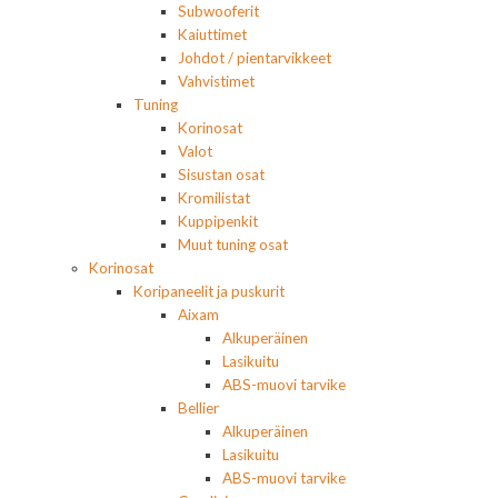
Subwooferit
Kaiuttimet
Johdot / pientarvikkeet
Vahvistimet
Tuning
Korinosat
Valot
Sisustan osat
Kromilistat
Kuppipenkit
Muut tuning osat
Korinosat
Koripaneelit ja puskurit
Aixam
Alkuperäinen
Lasikuitu
ABS-muovi tarvike
Bellier
Alkuperäinen
Lasikuitu
ABS-muovi tarvike