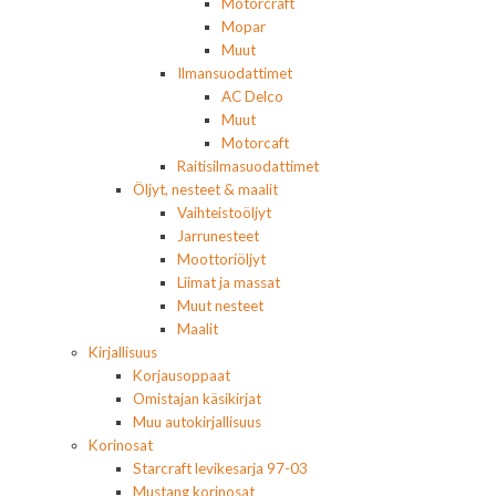
Motorcraft
Mopar
Muut
Ilmansuodattimet
AC Delco
Muut
Motorcaft
Raitisilmasuodattimet
Öljyt, nesteet & maalit
Vaihteistoöljyt
Jarrunesteet
Moottoriöljyt
Liimat ja massat
Muut nesteet
Maalit
Kirjallisuus
Korjausoppaat
Omistajan käsikirjat
Muu autokirjallisuus
Korinosat
Starcraft levikesarja 97-03
Mustang korinosat