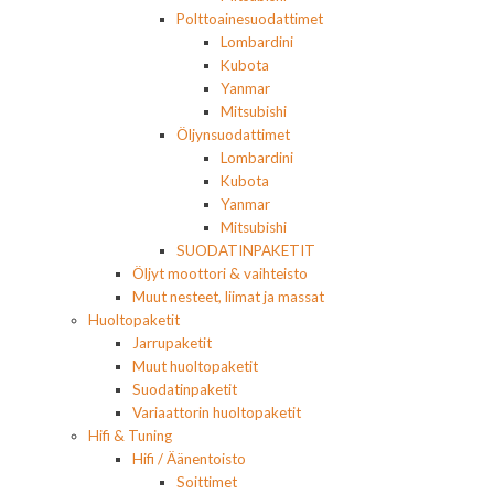
Polttoainesuodattimet
Lombardini
Kubota
Yanmar
Mitsubishi
Öljynsuodattimet
Lombardini
Kubota
Yanmar
Mitsubishi
SUODATINPAKETIT
Öljyt moottori & vaihteisto
Muut nesteet, liimat ja massat
Huoltopaketit
Jarrupaketit
Muut huoltopaketit
Suodatinpaketit
Variaattorin huoltopaketit
Hifi & Tuning
Hifi / Äänentoisto
Soittimet