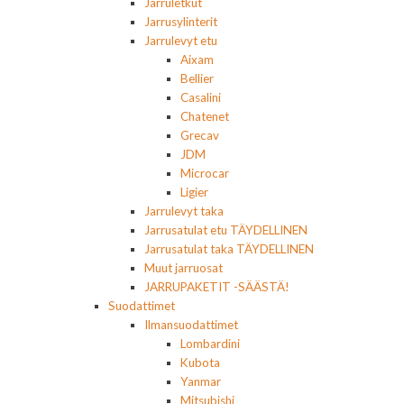
Jarruletkut
Jarrusylinterit
Jarrulevyt etu
Aixam
Bellier
Casalini
Chatenet
Grecav
JDM
Microcar
Ligier
Jarrulevyt taka
Jarrusatulat etu TÄYDELLINEN
Jarrusatulat taka TÄYDELLINEN
Muut jarruosat
JARRUPAKETIT -SÄÄSTÄ!
Suodattimet
Ilmansuodattimet
Lombardini
Kubota
Yanmar
Mitsubishi