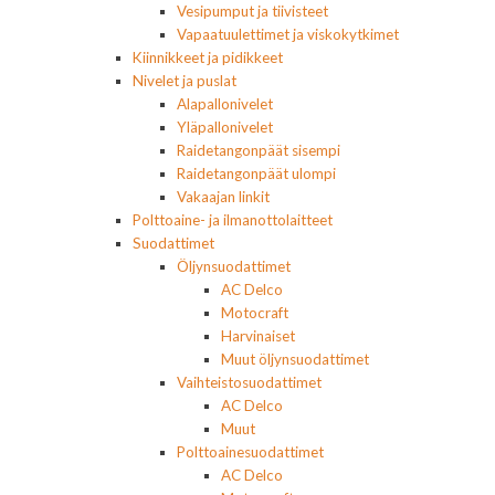
Vesipumput ja tiivisteet
Vapaatuulettimet ja viskokytkimet
Kiinnikkeet ja pidikkeet
Nivelet ja puslat
Alapallonivelet
Yläpallonivelet
Raidetangonpäät sisempi
Raidetangonpäät ulompi
Vakaajan linkit
Polttoaine- ja ilmanottolaitteet
Suodattimet
Öljynsuodattimet
AC Delco
Motocraft
Harvinaiset
Muut öljynsuodattimet
Vaihteistosuodattimet
AC Delco
Muut
Polttoainesuodattimet
AC Delco