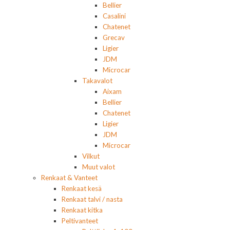
Bellier
Casalini
Chatenet
Grecav
Ligier
JDM
Microcar
Takavalot
Aixam
Bellier
Chatenet
Ligier
JDM
Microcar
Vilkut
Muut valot
Renkaat & Vanteet
Renkaat kesä
Renkaat talvi / nasta
Renkaat kitka
Peltivanteet