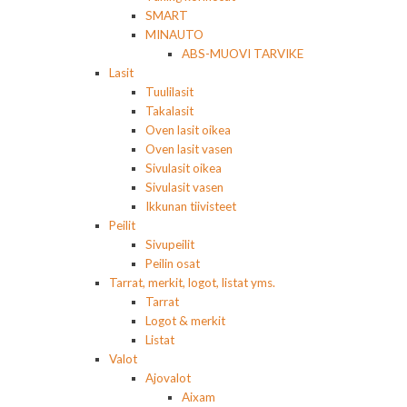
SMART
MINAUTO
ABS-MUOVI TARVIKE
Lasit
Tuulilasit
Takalasit
Oven lasit oikea
Oven lasit vasen
Sivulasit oikea
Sivulasit vasen
Ikkunan tiivisteet
Peilit
Sivupeilit
Peilin osat
Tarrat, merkit, logot, listat yms.
Tarrat
Logot & merkit
Listat
Valot
Ajovalot
Aixam