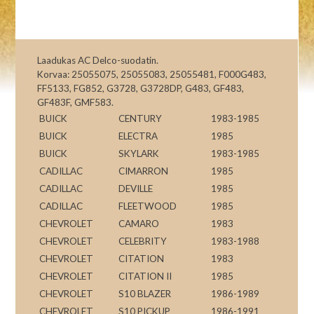
Laadukas AC Delco-suodatin.
Korvaa: 25055075, 25055083, 25055481, F000G483,
FF5133, FG852, G3728, G3728DP, G483, GF483,
GF483F, GMF583.
BUICK
CENTURY
1983-1985
BUICK
ELECTRA
1985
BUICK
SKYLARK
1983-1985
CADILLAC
CIMARRON
1985
CADILLAC
DEVILLE
1985
CADILLAC
FLEETWOOD
1985
CHEVROLET
CAMARO
1983
CHEVROLET
CELEBRITY
1983-1988
CHEVROLET
CITATION
1983
CHEVROLET
CITATION II
1985
CHEVROLET
S10 BLAZER
1986-1989
CHEVROLET
S10 PICKUP
1986-1991