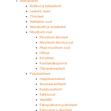
Voimansiirto
Ristikot ja tukilaakerit
Laakerit, muut
Tiivisteet
Vaihteisto-osat
Vetoakselit ja suojakumit
Moottorin osat
Moottorin tiivisteet
Moottorin ehostusosat
Muut moottorin osat
Hihnat
Kiristimet
Kauttakulkupyörät
Öljynpaineanturit
Päästölaitteet
Happitunnistimet
Ilmamäärämittarit
Katalysaattorit
Sähköosat
Venttiilit
Pakoputkistot ja tiivisteet
Pakosarjat ja tiivisteet