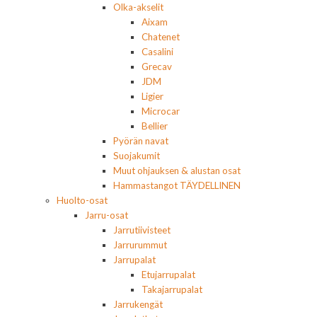
Olka-akselit
Aixam
Chatenet
Casalini
Grecav
JDM
Ligier
Microcar
Bellier
Pyörän navat
Suojakumit
Muut ohjauksen & alustan osat
Hammastangot TÄYDELLINEN
Huolto-osat
Jarru-osat
Jarrutiivisteet
Jarrurummut
Jarrupalat
Etujarrupalat
Takajarrupalat
Jarrukengät