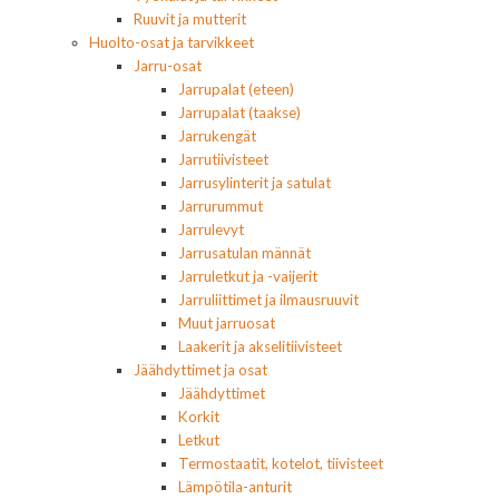
Ruuvit ja mutterit
Huolto-osat ja tarvikkeet
Jarru-osat
Jarrupalat (eteen)
Jarrupalat (taakse)
Jarrukengät
Jarrutiivisteet
Jarrusylinterit ja satulat
Jarrurummut
Jarrulevyt
Jarrusatulan männät
Jarruletkut ja -vaijerit
Jarruliittimet ja ilmausruuvit
Muut jarruosat
Laakerit ja akselitiivisteet
Jäähdyttimet ja osat
Jäähdyttimet
Korkit
Letkut
Termostaatit, kotelot, tiivisteet
Lämpötila-anturit