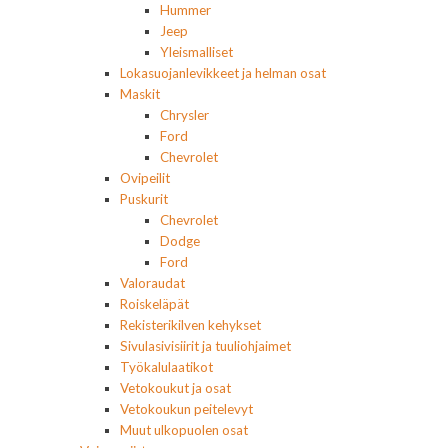
Hummer
Jeep
Yleismalliset
Lokasuojanlevikkeet ja helman osat
Maskit
Chrysler
Ford
Chevrolet
Ovipeilit
Puskurit
Chevrolet
Dodge
Ford
Valoraudat
Roiskeläpät
Rekisterikilven kehykset
Sivulasivisiirit ja tuuliohjaimet
Työkalulaatikot
Vetokoukut ja osat
Vetokoukun peitelevyt
Muut ulkopuolen osat