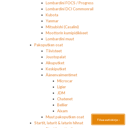
Lombardini FOCS / Progress
Lombardini DCI Commonrail
Kubota
Yanmar
Mitsubishi (Casalini)
Moottorin kumipidikkeet
Lombardini muut
Pakoputken osat
Tiivisteet
Joustopalat
Alkuputket
Keskiputket
Äänenvaimentimet
Microcar
Ligier
JDM
Chatenet
Bellier
Aixam
Muut pakoputken osat
Tilaa uutiskirje ›
Startit, laturit & laturin hihnat