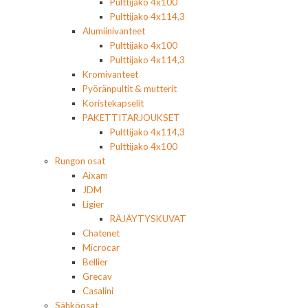
Pulttijako 4x100
Pulttijako 4x114,3
Alumiinivanteet
Pulttijako 4x100
Pulttijako 4x114,3
Kromivanteet
Pyöränpultit & mutterit
Koristekapselit
PAKETTITARJOUKSET
Pulttijako 4x114,3
Pulttijako 4x100
Rungon osat
Aixam
JDM
Ligier
RÄJÄYTYSKUVAT
Chatenet
Microcar
Bellier
Grecav
Casalini
Sähköosat