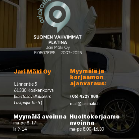
Myymälä ja
Jari Mäki Oy
korjaamon
ajanvaraus:
Lännentie 5
61330 Koskenkorva
(
karttasovellukseen:
(06) 4229 888
Lasipajantie 5
)
mail@jarimaki.fi
Myymälä avoinna
Huoltokorjaamo
avoinna
ma-pe 8-17
la 9-14
ma-pe 8.00-16.30