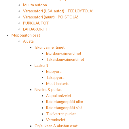
Muuta autoon
Varaosatori (USA-autot) - TEE LÖYTÖJÄ!
Varaosatori (muut) - POISTOJA!
PURKUAUTOT
LAHJAKORTTI
Mopoauton osat
Alusta
Iskunvaimentimet
Etuiskunvaimentimet
Takaiskunvaimentimet
Laakerit
Etupyörä
Takapyörä
Muut laakerit
Nivelet & puslat
Alapallonivelet
Raidetangonpäät ulko
Raidetangonpäät sisä
Tukivarren puslat
Vetonivelet
Ohjauksen & alustan osat