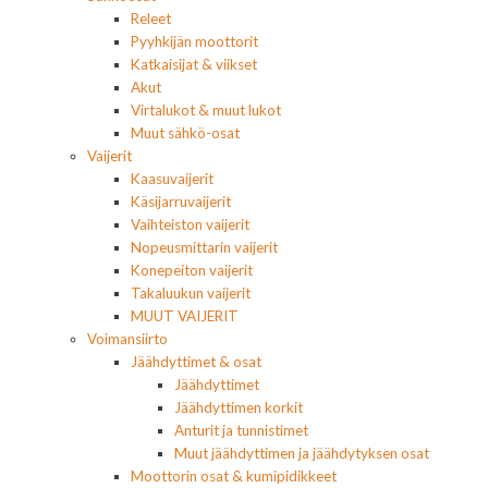
Releet
Pyyhkijän moottorit
Katkaisijat & viikset
Akut
Virtalukot & muut lukot
Muut sähkö-osat
Vaijerit
Kaasuvaijerit
Käsijarruvaijerit
Vaihteiston vaijerit
Nopeusmittarin vaijerit
Konepeiton vaijerit
Takaluukun vaijerit
MUUT VAIJERIT
Voimansiirto
Jäähdyttimet & osat
Jäähdyttimet
Jäähdyttimen korkit
Anturit ja tunnistimet
Muut jäähdyttimen ja jäähdytyksen osat
Moottorin osat & kumipidikkeet