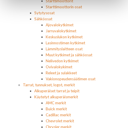
Starttimoottorit
Starttimoottorin osat
Sytytysosat
Sähköosat
Ajovalokytkimet
Jarruvalokytkimet
Keskuslukon kytkimet
Lasinnostimen kytkimet
Lämmityslaitteen osat
Muut kytkimet ja sähköosat
Nelivedon kytkimet
Ovivalokykimet
Releet ja sulakkeet
Vakionopeudensäätimen osat
Tarrat, tunnukset, logot, merkit
Alkuperäiset tarrat ja teipit
Käytetyt alkuperäismerkit
AMC merkit
Buick merkit
Cadillac merkit
Chevrolet merkit
Chrysler merkit