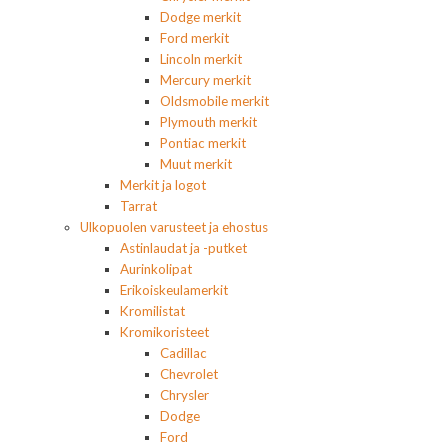
Dodge merkit
Ford merkit
Lincoln merkit
Mercury merkit
Oldsmobile merkit
Plymouth merkit
Pontiac merkit
Muut merkit
Merkit ja logot
Tarrat
Ulkopuolen varusteet ja ehostus
Astinlaudat ja -putket
Aurinkolipat
Erikoiskeulamerkit
Kromilistat
Kromikoristeet
Cadillac
Chevrolet
Chrysler
Dodge
Ford