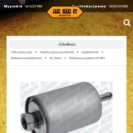
Myymälä
06 4229 888
Huoltokorjaamo
0400 654 888
‹ Edellinen
»
»
»
USA-auton osat
Huolto-osat ja tarvikkeet
Suodattimet
»
»
Polttoainesuodattimet
AC Delco
Polttoainesuodatin GF483