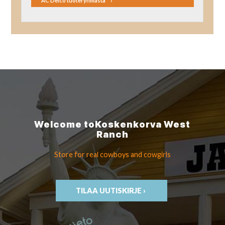
AC Delco tuoteryhmästä
Welcome to
Koskenkorva
West
Ranch
Store for real cowboys
and cowgirls
TILAA UUTISKIRJE ›