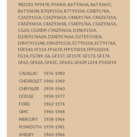
982230, 999478, 9Y4405, B6T9365A, B6T9365C,
B6T9365N, B7Q9155A, B7T9155A, C20E9176A,
C2AZ9155A, C2AZ9365A, C4AE9176A, C4AZ6731A,
C4AZ9365A, C4AZ9365B, C5AE9176A, C5AZ9365A,
CG20, CG20DP, CYAZ9365A, D1NL9155A,
D2AE9176A2A, D2AE9176AA, D2TE9155DA,
D9HT9155AB, D9HZ9155A, ECT9155A, ECT9176A,
FDF543, FF114, FF5674, FFP170214, FFP550214,
FG1A, FG789, G6, GF157, GF157F, GF173, GF174,
GF62, GF62A, GF62C, GF62G, GF62P, L214, P550214
CADILLAC
1976-1983
CHEVROLET
1966-1969
CHRYSLER
1959-1960
DODGE
1958-1977
FORD
1962-1976
GMC
1966-1968
MERCURY
1958-1966
PLYMOUTH
1959-1981
SHELBY
1963-1966