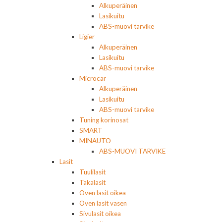
Alkuperäinen
Lasikuitu
ABS-muovi tarvike
Ligier
Alkuperäinen
Lasikuitu
ABS-muovi tarvike
Microcar
Alkuperäinen
Lasikuitu
ABS-muovi tarvike
Tuning korinosat
SMART
MINAUTO
ABS-MUOVI TARVIKE
Lasit
Tuulilasit
Takalasit
Oven lasit oikea
Oven lasit vasen
Sivulasit oikea