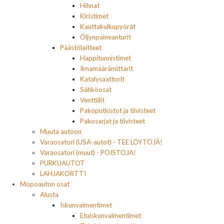
Hihnat
Kiristimet
Kauttakulkupyörät
Öljynpaineanturit
Päästölaitteet
Happitunnistimet
Ilmamäärämittarit
Katalysaattorit
Sähköosat
Venttiilit
Pakoputkistot ja tiivisteet
Pakosarjat ja tiivisteet
Muuta autoon
Varaosatori (USA-autot) - TEE LÖYTÖJÄ!
Varaosatori (muut) - POISTOJA!
PURKUAUTOT
LAHJAKORTTI
Mopoauton osat
Alusta
Iskunvaimentimet
Etuiskunvaimentimet