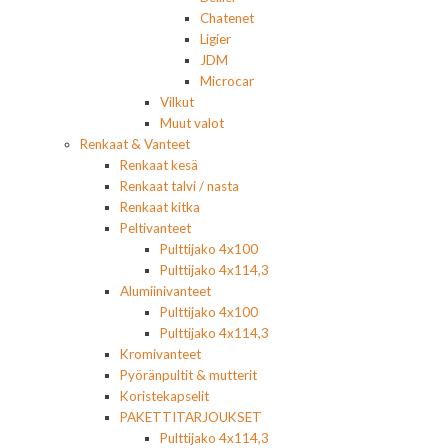
Chatenet
Ligier
JDM
Microcar
Vilkut
Muut valot
Renkaat & Vanteet
Renkaat kesä
Renkaat talvi / nasta
Renkaat kitka
Peltivanteet
Pulttijako 4x100
Pulttijako 4x114,3
Alumiinivanteet
Pulttijako 4x100
Pulttijako 4x114,3
Kromivanteet
Pyöränpultit & mutterit
Koristekapselit
PAKETTITARJOUKSET
Pulttijako 4x114,3