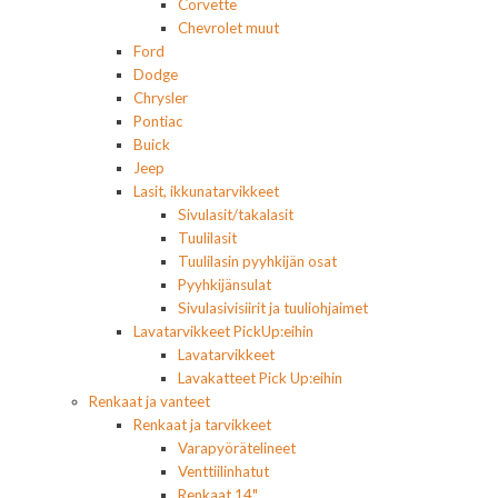
Corvette
Chevrolet muut
Ford
Dodge
Chrysler
Pontiac
Buick
Jeep
Lasit, ikkunatarvikkeet
Sivulasit/takalasit
Tuulilasit
Tuulilasin pyyhkijän osat
Pyyhkijänsulat
Sivulasivisiirit ja tuuliohjaimet
Lavatarvikkeet PickUp:eihin
Lavatarvikkeet
Lavakatteet Pick Up:eihin
Renkaat ja vanteet
Renkaat ja tarvikkeet
Varapyörätelineet
Venttiilinhatut
Renkaat 14"