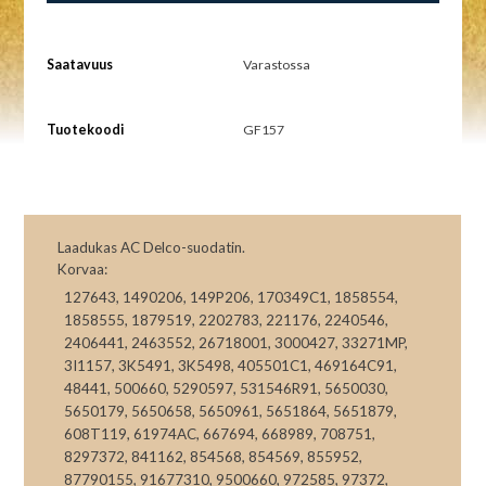
Saatavuus
Varastossa
Tuotekoodi
GF157
Laadukas AC Delco-suodatin.
Korvaa:
127643, 1490206, 149P206, 170349C1, 1858554,
1858555, 1879519, 2202783, 221176, 2240546,
2406441, 2463552, 26718001, 3000427, 33271MP,
3I1157, 3K5491, 3K5498, 405501C1, 469164C91,
48441, 500660, 5290597, 531546R91, 5650030,
5650179, 5650658, 5650961, 5651864, 5651879,
608T119, 61974AC, 667694, 668989, 708751,
8297372, 841162, 854568, 854569, 855952,
87790155, 91677310, 9500660, 972585, 97372,