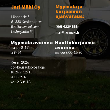
Myymälä ja
Jari Mäki Oy
korjaamon
ajanvaraus:
Lännentie 5
61330 Koskenkorva
(
karttasovellukseen:
(06) 4229 888
Lasipajantie 5
)
mail@jarimaki.fi
Myymälä avoinna
Huoltokorjaamo
avoinna
ma-pe 8-17
la 9-14
ma-pe 8.00-16.30
Kesän 2026
poikkeusaukioloaikoja:
su 26.7. 12-15
la 1.8. 9-16
ke 12.8. 8-18