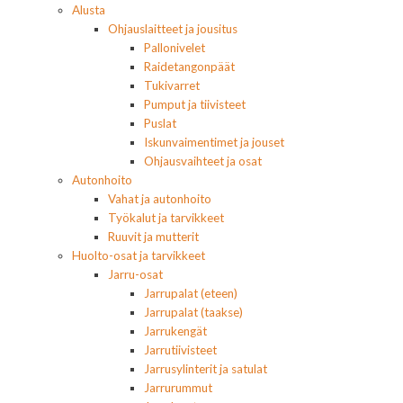
Alusta
Ohjauslaitteet ja jousitus
Pallonivelet
Raidetangonpäät
Tukivarret
Pumput ja tiivisteet
Puslat
Iskunvaimentimet ja jouset
Ohjausvaihteet ja osat
Autonhoito
Vahat ja autonhoito
Työkalut ja tarvikkeet
Ruuvit ja mutterit
Huolto-osat ja tarvikkeet
Jarru-osat
Jarrupalat (eteen)
Jarrupalat (taakse)
Jarrukengät
Jarrutiivisteet
Jarrusylinterit ja satulat
Jarrurummut