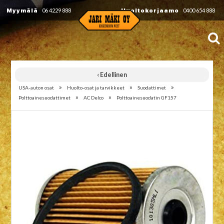
Myymälä
06 4229 888
Huoltokorjaamo
0400 654 888
‹ Edellinen
»
»
»
USA-auton osat
Huolto-osat ja tarvikkeet
Suodattimet
»
»
Polttoainesuodattimet
AC Delco
Polttoainesuodatin GF157