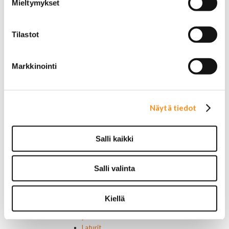
Jeep
Mieltymykset
Takavalot
Cadillac
Tilastot
Chevrolet
Corvette
Chrysler
Markkinointi
Dodge
Ford P/U
Ford muut
Hummer
Näytä tiedot
Jeep
Lincoln
Muut
Salli kaikki
Parkit / Vilkut
Sumu- ja peruutusvalot
Sivuvalot ja markerit
Salli valinta
Polttimot
Sähköosat
Akut
Kiellä
Lasinnostin- ja keskuslukon moottorit
Laturit ja laturin osat
Laturit