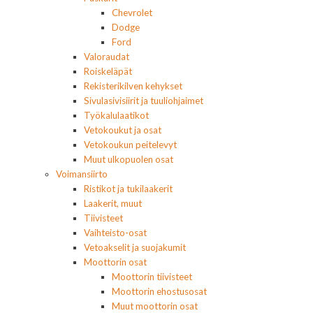
Chevrolet
Dodge
Ford
Valoraudat
Roiskeläpät
Rekisterikilven kehykset
Sivulasivisiirit ja tuuliohjaimet
Työkalulaatikot
Vetokoukut ja osat
Vetokoukun peitelevyt
Muut ulkopuolen osat
Voimansiirto
Ristikot ja tukilaakerit
Laakerit, muut
Tiivisteet
Vaihteisto-osat
Vetoakselit ja suojakumit
Moottorin osat
Moottorin tiivisteet
Moottorin ehostusosat
Muut moottorin osat