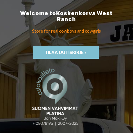
Welcome to
Koskenkorva
West
Ranch
Store for real cowboys
and cowgirls
TILAA UUTISKIRJE ›