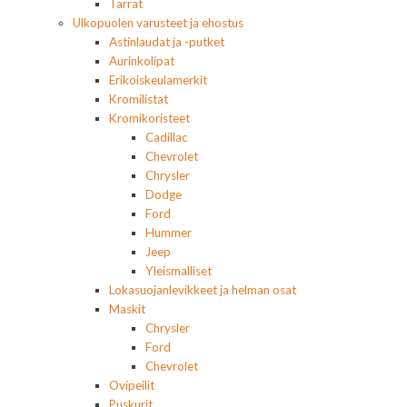
Tarrat
Ulkopuolen varusteet ja ehostus
Astinlaudat ja -putket
Aurinkolipat
Erikoiskeulamerkit
Kromilistat
Kromikoristeet
Cadillac
Chevrolet
Chrysler
Dodge
Ford
Hummer
Jeep
Yleismalliset
Lokasuojanlevikkeet ja helman osat
Maskit
Chrysler
Ford
Chevrolet
Ovipeilit
Puskurit