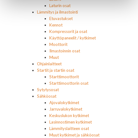
Laturin osat
Lämmitys ja ilmastointi
Etuvastukset
Kennot
Kompressorit ja osat
Käyttöpaneelit / kytkimet
Moottorit
Ilmastoinnin osat
Muut
Ohjainlaitteet
Startit ja startin osat
Starttimoottorit
Starttimoottorin osat
Sytytysosat
Sähköosat
Ajovalokytkimet
Jarruvalokytkimet
Keskuslukon kytkimet
Lasinnostimen kytkimet
Lämmityslaitteen osat
Muut kytkimet ja sähköosat