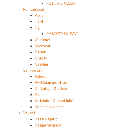
Pulttijako 4x100
Rungon osat
Aixam
JDM
Ligier
RÄJÄYTYSKUVAT
Chatenet
Microcar
Bellier
Grecav
Casalini
Sähköosat
Releet
Pyyhkijän moottorit
Katkaisijat & viikset
Akut
Virtalukot & muut lukot
Muut sähkö-osat
Vaijerit
Kaasuvaijerit
Käsijarruvaijerit