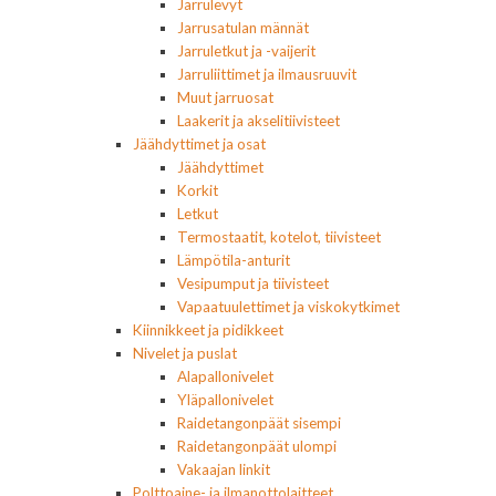
Jarrulevyt
Jarrusatulan männät
Jarruletkut ja -vaijerit
Jarruliittimet ja ilmausruuvit
Muut jarruosat
Laakerit ja akselitiivisteet
Jäähdyttimet ja osat
Jäähdyttimet
Korkit
Letkut
Termostaatit, kotelot, tiivisteet
Lämpötila-anturit
Vesipumput ja tiivisteet
Vapaatuulettimet ja viskokytkimet
Kiinnikkeet ja pidikkeet
Nivelet ja puslat
Alapallonivelet
Yläpallonivelet
Raidetangonpäät sisempi
Raidetangonpäät ulompi
Vakaajan linkit
Polttoaine- ja ilmanottolaitteet