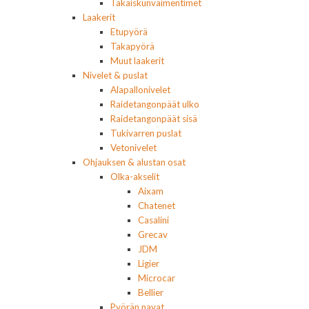
Takaiskunvaimentimet
Laakerit
Etupyörä
Takapyörä
Muut laakerit
Nivelet & puslat
Alapallonivelet
Raidetangonpäät ulko
Raidetangonpäät sisä
Tukivarren puslat
Vetonivelet
Ohjauksen & alustan osat
Olka-akselit
Aixam
Chatenet
Casalini
Grecav
JDM
Ligier
Microcar
Bellier
Pyörän navat