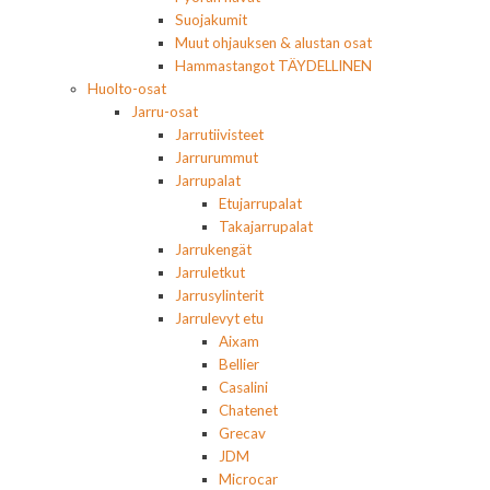
Suojakumit
Muut ohjauksen & alustan osat
Hammastangot TÄYDELLINEN
Huolto-osat
Jarru-osat
Jarrutiivisteet
Jarrurummut
Jarrupalat
Etujarrupalat
Takajarrupalat
Jarrukengät
Jarruletkut
Jarrusylinterit
Jarrulevyt etu
Aixam
Bellier
Casalini
Chatenet
Grecav
JDM
Microcar