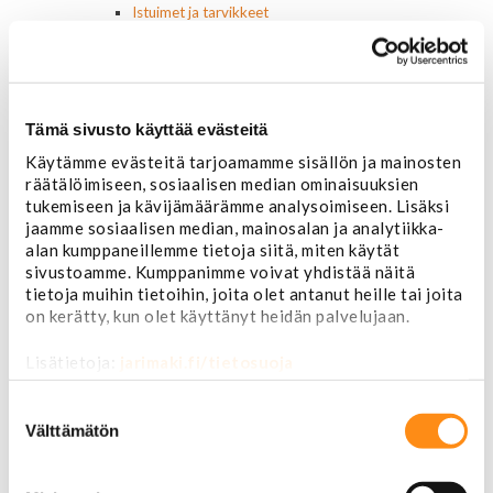
Istuimet ja tarvikkeet
Lattiamatot
Ratit ja ratinpäälliset
Ratit
Ratinpäälliset
Radioadapterit ja johtosarjat
Tämä sivusto käyttää evästeitä
Sisustan puuosat
Käytämme evästeitä tarjoamamme sisällön ja mainosten
Muut sisustan osat
räätälöimiseen, sosiaalisen median ominaisuuksien
Valot ja polttimot
tukemiseen ja kävijämäärämme analysoimiseen. Lisäksi
Valosarjat
jaamme sosiaalisen median, mainosalan ja analytiikka-
Ajovalot
alan kumppaneillemme tietoja siitä, miten käytät
Cadillac
sivustoamme. Kumppanimme voivat yhdistää näitä
Chevorlet P/U
tietoja muihin tietoihin, joita olet antanut heille tai joita
Corvette
on kerätty, kun olet käyttänyt heidän palvelujaan.
Chevrolet muut
Chrysler
Lisätietoja:
jarimaki.fi/tietosuoja
Dodge
Ford P/U
Suostumuksen
valinta
Ford muut
Välttämätön
Lincoln
Hummer