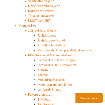
Vaihteiston vaijerit
Nopeusmittarin vaijerit
Konepeiton vaijerit
Takaluukun vaijerit
MUUT VAIJERIT
Voimansiirto
Jäähdyttimet & osat
Jäähdyttimet
Jäähdyttimen korkit
Anturit ja tunnistimet
Muut jäähdyttimen ja jäähdytyksen osat
Moottorin osat & kumipidikkeet
Lombardini FOCS / Progress
Lombardini DCI Commonrail
Kubota
Yanmar
Mitsubishi (Casalini)
Moottorin kumipidikkeet
Lombardini muut
Pakoputken osat
Tilaa uutiskirje ›
Tiivisteet
Joustopalat