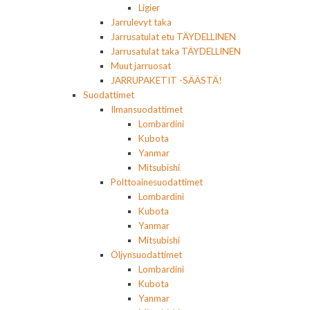
Ligier
Jarrulevyt taka
Jarrusatulat etu TÄYDELLINEN
Jarrusatulat taka TÄYDELLINEN
Muut jarruosat
JARRUPAKETIT -SÄÄSTÄ!
Suodattimet
Ilmansuodattimet
Lombardini
Kubota
Yanmar
Mitsubishi
Polttoainesuodattimet
Lombardini
Kubota
Yanmar
Mitsubishi
Öljynsuodattimet
Lombardini
Kubota
Yanmar