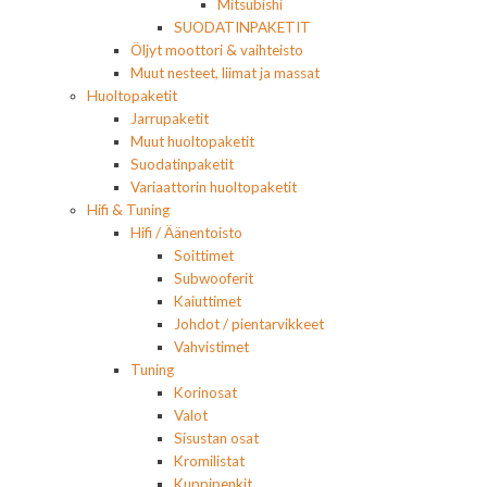
Mitsubishi
SUODATINPAKETIT
Öljyt moottori & vaihteisto
Muut nesteet, liimat ja massat
Huoltopaketit
Jarrupaketit
Muut huoltopaketit
Suodatinpaketit
Variaattorin huoltopaketit
Hifi & Tuning
Hifi / Äänentoisto
Soittimet
Subwooferit
Kaiuttimet
Johdot / pientarvikkeet
Vahvistimet
Tuning
Korinosat
Valot
Sisustan osat
Kromilistat
Kuppipenkit