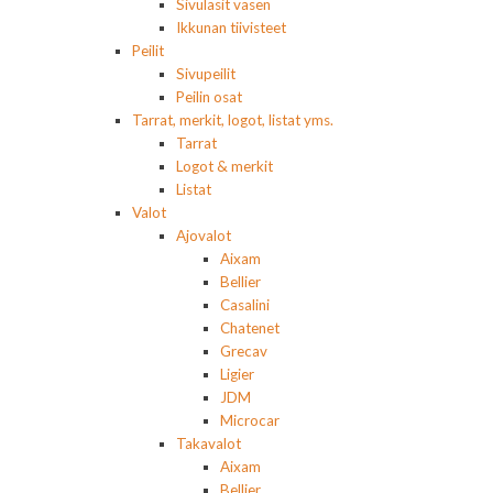
Sivulasit vasen
Ikkunan tiivisteet
Peilit
Sivupeilit
Peilin osat
Tarrat, merkit, logot, listat yms.
Tarrat
Logot & merkit
Listat
Valot
Ajovalot
Aixam
Bellier
Casalini
Chatenet
Grecav
Ligier
JDM
Microcar
Takavalot
Aixam
Bellier