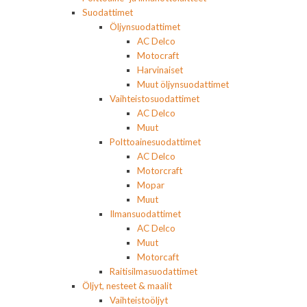
Suodattimet
Öljynsuodattimet
AC Delco
Motocraft
Harvinaiset
Muut öljynsuodattimet
Vaihteistosuodattimet
AC Delco
Muut
Polttoainesuodattimet
AC Delco
Motorcraft
Mopar
Muut
Ilmansuodattimet
AC Delco
Muut
Motorcaft
Raitisilmasuodattimet
Öljyt, nesteet & maalit
Vaihteistoöljyt