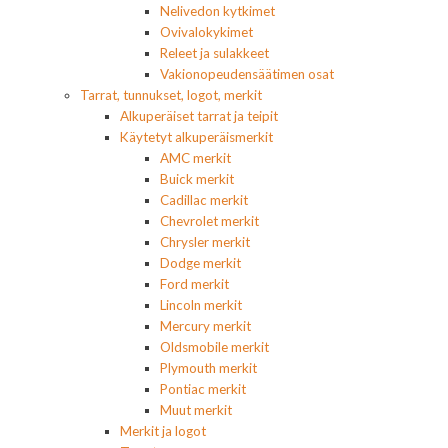
Nelivedon kytkimet
Ovivalokykimet
Releet ja sulakkeet
Vakionopeudensäätimen osat
Tarrat, tunnukset, logot, merkit
Alkuperäiset tarrat ja teipit
Käytetyt alkuperäismerkit
AMC merkit
Buick merkit
Cadillac merkit
Chevrolet merkit
Chrysler merkit
Dodge merkit
Ford merkit
Lincoln merkit
Mercury merkit
Oldsmobile merkit
Plymouth merkit
Pontiac merkit
Muut merkit
Merkit ja logot