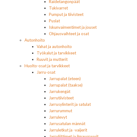
Raidetangonpäät
Tukivarret
Pumput ja tiivisteet
Puslat
Iskunvaimentimet ja jouset
Ohjausvaihteet ja osat
Autonhoito
Vahat ja autonhoito
Työkalut ja tarvikkeet
Ruuvit ja mutterit
Huolto-osat ja tarvikkeet
Jarru-osat
Jarrupalat (eteen)
Jarrupalat (taakse)
Jarrukengät
Jarrutiivisteet
Jarrusylinterit ja satulat
Jarrurummut
Jarrulevyt
Jarrusatulan männät
Jarruletkut ja -vaijerit
Jarruliittimet ja ilmausruuvit