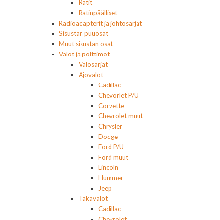
Ratit
Ratinpäälliset
Radioadapterit ja johtosarjat
Sisustan puuosat
Muut sisustan osat
Valot ja polttimot
Valosarjat
Ajovalot
Cadillac
Chevorlet P/U
Corvette
Chevrolet muut
Chrysler
Dodge
Ford P/U
Ford muut
Lincoln
Hummer
Jeep
Takavalot
Cadillac
Chevrolet