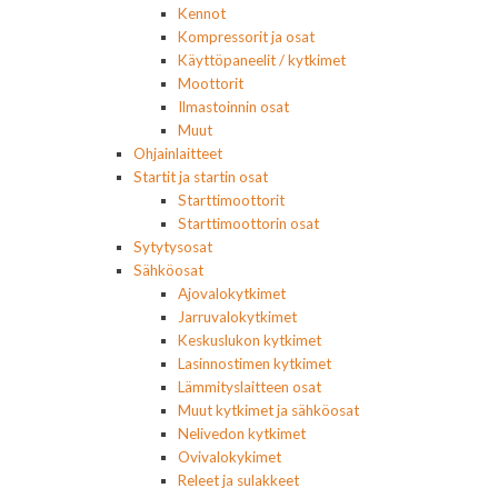
Kennot
Kompressorit ja osat
Käyttöpaneelit / kytkimet
Moottorit
Ilmastoinnin osat
Muut
Ohjainlaitteet
Startit ja startin osat
Starttimoottorit
Starttimoottorin osat
Sytytysosat
Sähköosat
Ajovalokytkimet
Jarruvalokytkimet
Keskuslukon kytkimet
Lasinnostimen kytkimet
Lämmityslaitteen osat
Muut kytkimet ja sähköosat
Nelivedon kytkimet
Ovivalokykimet
Releet ja sulakkeet