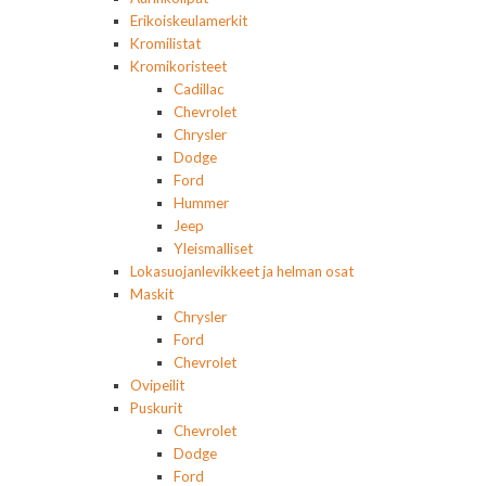
Erikoiskeulamerkit
Kromilistat
Kromikoristeet
Cadillac
Chevrolet
Chrysler
Dodge
Ford
Hummer
Jeep
Yleismalliset
Lokasuojanlevikkeet ja helman osat
Maskit
Chrysler
Ford
Chevrolet
Ovipeilit
Puskurit
Chevrolet
Dodge
Ford