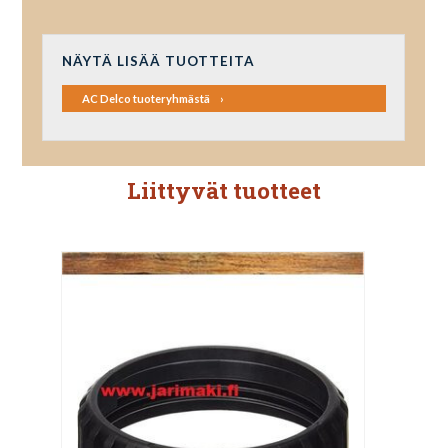
NÄYTÄ LISÄÄ TUOTTEITA
AC Delco tuoteryhmästä
Liittyvät tuotteet