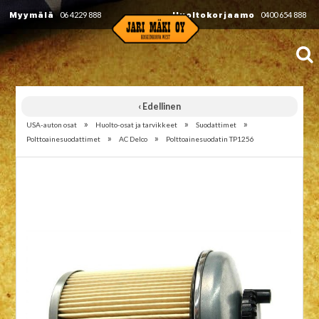
Myymälä
06 4229 888
Huoltokorjaamo
0400 654 888
‹ Edellinen
»
»
»
USA-auton osat
Huolto-osat ja tarvikkeet
Suodattimet
»
»
Polttoainesuodattimet
AC Delco
Polttoainesuodatin TP1256