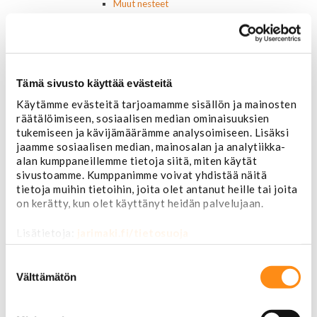
Muut nesteet
Maalit
Kirjallisuus
Korjausoppaat
Omistajan käsikirjat
Muu autokirjallisuus
Tämä sivusto käyttää evästeitä
Korinosat
Käytämme evästeitä tarjoamamme sisällön ja mainosten
Starcraft levikesarja 97-03
räätälöimiseen, sosiaalisen median ominaisuuksien
Mustang korinosat
tukemiseen ja kävijämäärämme analysoimiseen. Lisäksi
Chevrolet
jaamme sosiaalisen median, mainosalan ja analytiikka-
Van 1978-1996
alan kumppaneillemme tietoja siitä, miten käytät
Van 1997-
sivustoamme. Kumppanimme voivat yhdistää näitä
Pick upp 1988-1999
tietoja muihin tietoihin, joita olet antanut heille tai joita
Pick upp 2000-2007
on kerätty, kun olet käyttänyt heidän palvelujaan.
Pick upp 2008-
Suburban 1992-1999
Lisätietoja:
jarimaki.fi/tietosuoja
Suburban 2000-2006
Tahoe 2000-2007
Suostumuksen
Corvette
valinta
Välttämätön
Chevrolet muut
Ford
Dodge