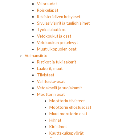
Valoraudat
Roiskeläpät
Rekisterikilven kehykset
Sivulasivisiirit ja tuuliohjaimet
Työkalulaatikot
Vetokoukut ja osat
Vetokoukun peitelevyt
Muut ulkopuolen osat
Voimansiirto
Ristikot ja tukilaakerit
Laakerit, muut
Tiivisteet
Vaihteisto-osat
Vetoakselit ja suojakumit
Moottorin osat
Moottorin tiivisteet
Moottorin ehostusosat
Muut moottorin osat
Hihnat
Kiristimet
Kauttakulkupyörät