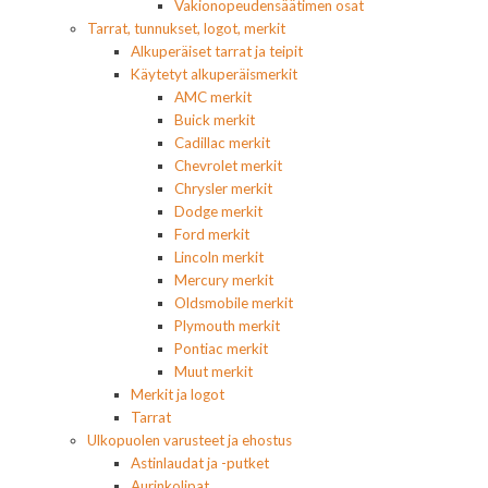
Vakionopeudensäätimen osat
Tarrat, tunnukset, logot, merkit
Alkuperäiset tarrat ja teipit
Käytetyt alkuperäismerkit
AMC merkit
Buick merkit
Cadillac merkit
Chevrolet merkit
Chrysler merkit
Dodge merkit
Ford merkit
Lincoln merkit
Mercury merkit
Oldsmobile merkit
Plymouth merkit
Pontiac merkit
Muut merkit
Merkit ja logot
Tarrat
Ulkopuolen varusteet ja ehostus
Astinlaudat ja -putket
Aurinkolipat