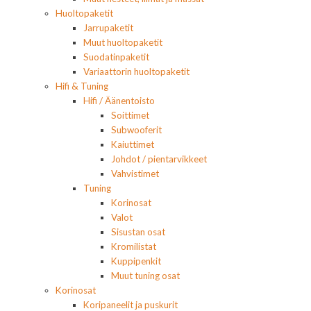
Huoltopaketit
Jarrupaketit
Muut huoltopaketit
Suodatinpaketit
Variaattorin huoltopaketit
Hifi & Tuning
Hifi / Äänentoisto
Soittimet
Subwooferit
Kaiuttimet
Johdot / pientarvikkeet
Vahvistimet
Tuning
Korinosat
Valot
Sisustan osat
Kromilistat
Kuppipenkit
Muut tuning osat
Korinosat
Koripaneelit ja puskurit