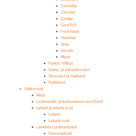
Corvette
Chrysler
Dodge
Ford P/U
Ford muut
Hummer
Jeep
Lincoln
Muut
Parkit / Vilkut
Sumu- ja peruutusvalot
Sivuvalot ja markerit
Polttimot
Sähköosat
Akut
Lasinnostin- ja keskuslukon moottorit
Laturit ja laturin osat
Laturit
Laturin osat
Lämmitys ja ilmastointi
Etuvastukset