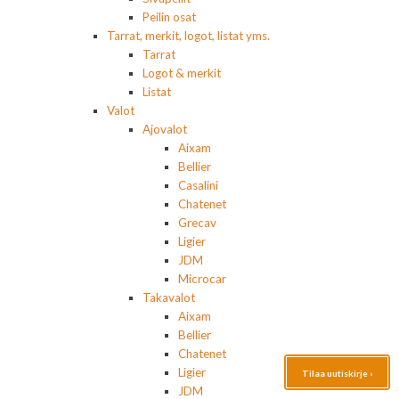
Peilin osat
Tarrat, merkit, logot, listat yms.
Tarrat
Logot & merkit
Listat
Valot
Ajovalot
Aixam
Bellier
Casalini
Chatenet
Grecav
Ligier
JDM
Microcar
Takavalot
Aixam
Bellier
Chatenet
Ligier
Tilaa uutiskirje ›
JDM