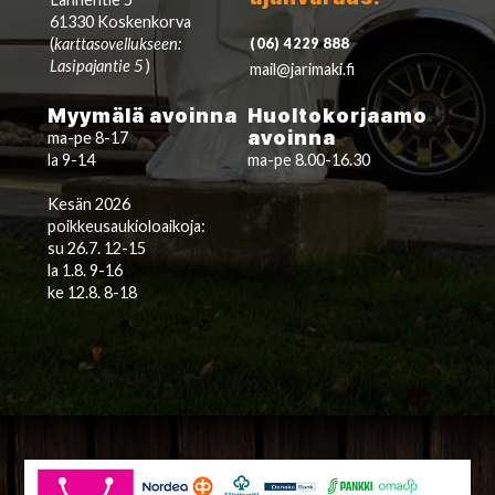
61330 Koskenkorva
(
karttasovellukseen:
(06) 4229 888
Lasipajantie 5
)
mail@jarimaki.fi
Myymälä avoinna
Huoltokorjaamo
avoinna
ma-pe 8-17
la 9-14
ma-pe 8.00-16.30
Kesän 2026
poikkeusaukioloaikoja:
su 26.7. 12-15
la 1.8. 9-16
ke 12.8. 8-18