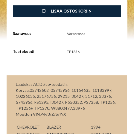
LISÄÄ OSTOSKORIIN
Saatavuus
Varastossa
Tuotekoodi
TP1256
Laadukas AC Delco-suodatin.
Korvaa:05742602, 05745956, 10154635, 10183997,
10226035, 25176756, 29215, 30427, 31712, 33376,
5745956, FS1295, I30427, P550352, PS7358, TP1256,
TP1256F, TP1270, W8800477,33976
Moottori VIN:P/F/3/Z/S/Y/X
CHEVROLET
BLAZER
1994