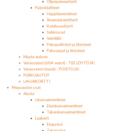
Öljynpaineanturit
Päästölaitteet
Happitunnistimet
Ilmamäärämittarit
Katalysaattorit
Sähköosat
Venttiilit
Pakoputkistot ja tiivisteet
Pakosarjat ja tiivisteet
Muuta autoon
Varaosatori (USA-autot) - TEE LÖYTÖJÄ!
Varaosatori (muut) - POISTOJA!
PURKUAUTOT
LAHJAKORTTI
Mopoauton osat
Alusta
Iskunvaimentimet
Etuiskunvaimentimet
Takaiskunvaimentimet
Laakerit
Etupyörä
Takapyörä