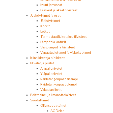
Muut jarruosat
Laakerit ja akselitiivisteet
Jäähdyttimet ja osat
Jäähdyttimet
Korkit
Letkut
Termostaatit, kotelot, tiivisteet
Lämpötila-anturit
Vesipumput ja tiivisteet
Vapaatuulettimet ja viskokytkimet
Kiinnikkeet ja pidikkeet
Nivelet ja puslat
Alapallonivelet
Yläpallonivelet
Raidetangonpäät sisempi
Raidetangonpäät ulompi
Vakaajan linkit
Polttoaine- ja ilmanottolaitteet
Suodattimet
Öljynsuodattimet
AC Delco