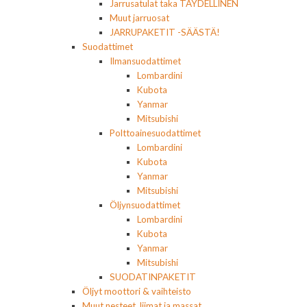
Jarrusatulat taka TÄYDELLINEN
Muut jarruosat
JARRUPAKETIT -SÄÄSTÄ!
Suodattimet
Ilmansuodattimet
Lombardini
Kubota
Yanmar
Mitsubishi
Polttoainesuodattimet
Lombardini
Kubota
Yanmar
Mitsubishi
Öljynsuodattimet
Lombardini
Kubota
Yanmar
Mitsubishi
SUODATINPAKETIT
Öljyt moottori & vaihteisto
Muut nesteet, liimat ja massat