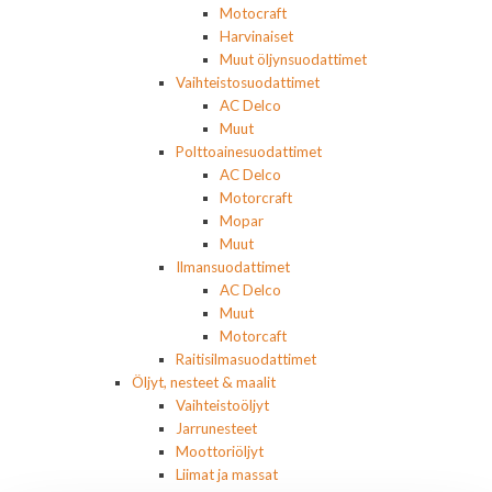
Motocraft
Harvinaiset
Muut öljynsuodattimet
Vaihteistosuodattimet
AC Delco
Muut
Polttoainesuodattimet
AC Delco
Motorcraft
Mopar
Muut
Ilmansuodattimet
AC Delco
Muut
Motorcaft
Raitisilmasuodattimet
Öljyt, nesteet & maalit
Vaihteistoöljyt
Jarrunesteet
Moottoriöljyt
Liimat ja massat