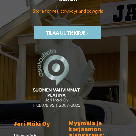
Store for real cowboys
and cowgirls
TILAA UUTISKIRJE ›
Myymälä ja
Jari Mäki Oy
korjaamon
ajanvaraus:
Lännentie 5