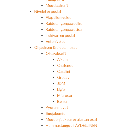
Muut laakerit
Nivelet & puslat
Alapallonivelet
Raidetangonpäät ulko
Raidetangonpäät sisä
Tukivarren puslat
Vetonivelet
Ohjauksen & alustan osat
Olka-akselit
Aixam
Chatenet
Casalini
Grecav
JDM
Ligier
Microcar
Bellier
Pyörän navat
Suojakumit
Muut ohjauksen & alustan osat
Hammastangot TÄYDELLINEN