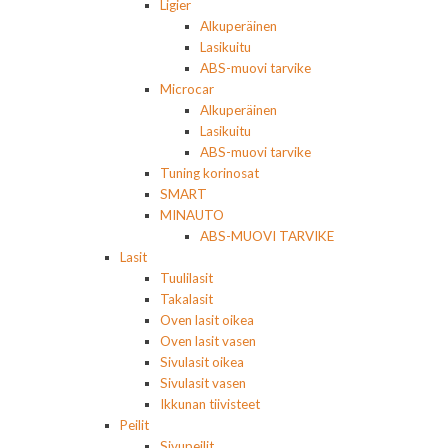
Ligier
Alkuperäinen
Lasikuitu
ABS-muovi tarvike
Microcar
Alkuperäinen
Lasikuitu
ABS-muovi tarvike
Tuning korinosat
SMART
MINAUTO
ABS-MUOVI TARVIKE
Lasit
Tuulilasit
Takalasit
Oven lasit oikea
Oven lasit vasen
Sivulasit oikea
Sivulasit vasen
Ikkunan tiivisteet
Peilit
Sivupeilit