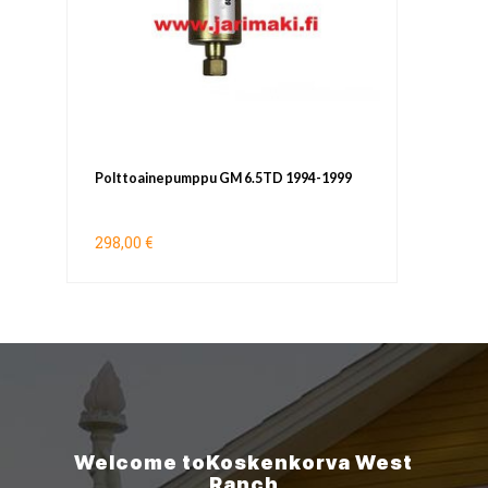
Polttoainepumppu GM 6.5TD 1994-1999
298,00 €
Welcome to
Koskenkorva
West
Ranch