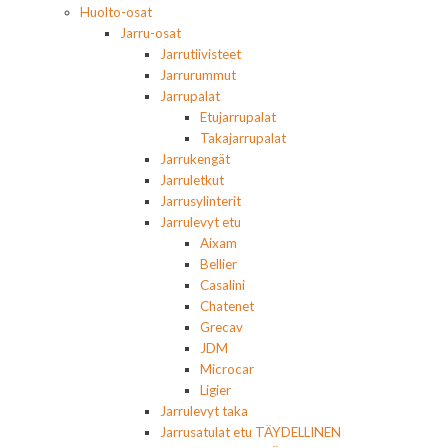
Huolto-osat
Jarru-osat
Jarrutiivisteet
Jarrurummut
Jarrupalat
Etujarrupalat
Takajarrupalat
Jarrukengät
Jarruletkut
Jarrusylinterit
Jarrulevyt etu
Aixam
Bellier
Casalini
Chatenet
Grecav
JDM
Microcar
Ligier
Jarrulevyt taka
Jarrusatulat etu TÄYDELLINEN