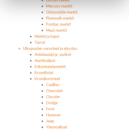
Mercury merkit
Oldsmobile merkit
Plymouth merkit
Pontiac merkit
Muut merkit
Merkit ja logot
Tarrat
Ulkopuolen varusteet ja ehostus
Astinlaudat ja -putket
Aurinkolipat
Erikoiskeulamerkit
Kromilistat
Kromikoristeet
Cadillac
Chevrolet
Chrysler
Dodge
Ford
Hummer
Jeep
Yleismalliset