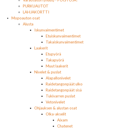
PURKUAUTOT
LAHJAKORTTI
Mopoauton osat
Alusta
Iskunvaimentimet
Etuiskunvaimentimet
Takaiskunvaimentimet
Laakerit
Etupyörä
Takapyörä
Muut laakerit
Nivelet & puslat
Alapallonivelet
Raidetangonpäät ulko
Raidetangonpäät sisä
Tukivarren puslat
Vetonivelet
Ohjauksen & alustan osat
Olka-akselit
Aixam
Chatenet