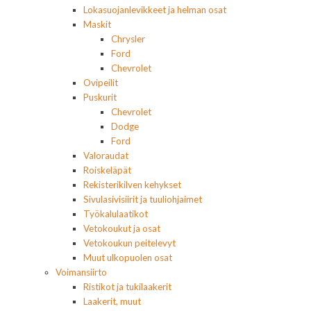
Lokasuojanlevikkeet ja helman osat
Maskit
Chrysler
Ford
Chevrolet
Ovipeilit
Puskurit
Chevrolet
Dodge
Ford
Valoraudat
Roiskeläpät
Rekisterikilven kehykset
Sivulasivisiirit ja tuuliohjaimet
Työkalulaatikot
Vetokoukut ja osat
Vetokoukun peitelevyt
Muut ulkopuolen osat
Voimansiirto
Ristikot ja tukilaakerit
Laakerit, muut