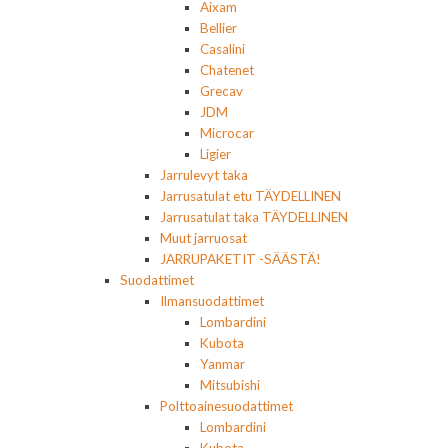
Aixam
Bellier
Casalini
Chatenet
Grecav
JDM
Microcar
Ligier
Jarrulevyt taka
Jarrusatulat etu TÄYDELLINEN
Jarrusatulat taka TÄYDELLINEN
Muut jarruosat
JARRUPAKETIT -SÄÄSTÄ!
Suodattimet
Ilmansuodattimet
Lombardini
Kubota
Yanmar
Mitsubishi
Polttoainesuodattimet
Lombardini
Kubota