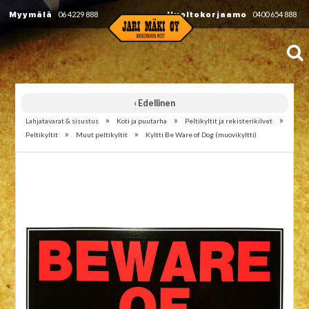
Myymälä
06 4229 888
Huoltokorjaamo
0400 654 888
‹ Edellinen
»
»
»
Lahjatavarat & sisustus
Koti ja puutarha
Peltikyltit ja rekisterikilvet
»
»
Peltikyltit
Muut peltikyltit
Kyltti Be Ware of Dog (muovikyltti)