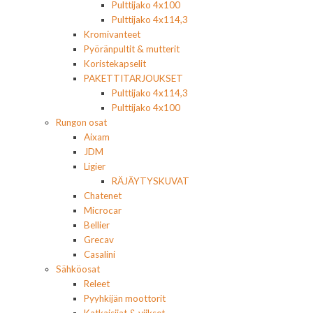
Pulttijako 4x100
Pulttijako 4x114,3
Kromivanteet
Pyöränpultit & mutterit
Koristekapselit
PAKETTITARJOUKSET
Pulttijako 4x114,3
Pulttijako 4x100
Rungon osat
Aixam
JDM
Ligier
RÄJÄYTYSKUVAT
Chatenet
Microcar
Bellier
Grecav
Casalini
Sähköosat
Releet
Pyyhkijän moottorit
Katkaisijat & viikset