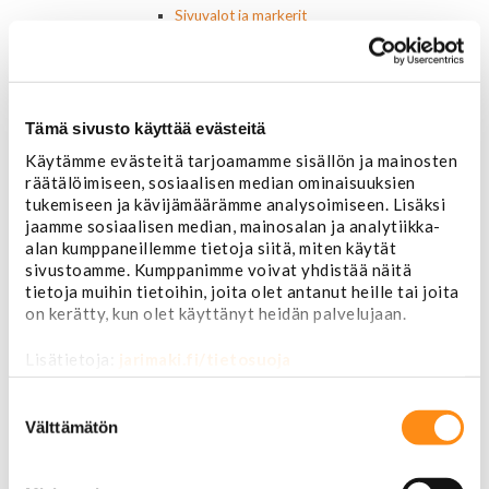
Sivuvalot ja markerit
Polttimot
Sähköosat
Akut
Lasinnostin- ja keskuslukon moottorit
Tämä sivusto käyttää evästeitä
Laturit ja laturin osat
Laturit
Käytämme evästeitä tarjoamamme sisällön ja mainosten
Laturin osat
räätälöimiseen, sosiaalisen median ominaisuuksien
Lämmitys ja ilmastointi
tukemiseen ja kävijämäärämme analysoimiseen. Lisäksi
Etuvastukset
jaamme sosiaalisen median, mainosalan ja analytiikka-
Kennot
alan kumppaneillemme tietoja siitä, miten käytät
Kompressorit ja osat
sivustoamme. Kumppanimme voivat yhdistää näitä
Käyttöpaneelit / kytkimet
tietoja muihin tietoihin, joita olet antanut heille tai joita
on kerätty, kun olet käyttänyt heidän palvelujaan.
Moottorit
Ilmastoinnin osat
Lisätietoja:
jarimaki.fi/tietosuoja
Muut
Ohjainlaitteet
Suostumuksen
Startit ja startin osat
valinta
Välttämätön
Starttimoottorit
Starttimoottorin osat
Sytytysosat