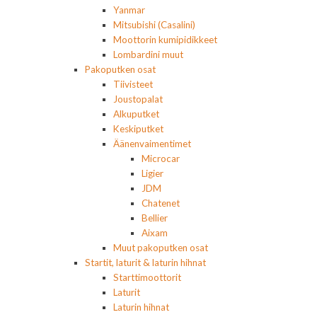
Yanmar
Mitsubishi (Casalini)
Moottorin kumipidikkeet
Lombardini muut
Pakoputken osat
Tiivisteet
Joustopalat
Alkuputket
Keskiputket
Äänenvaimentimet
Microcar
Ligier
JDM
Chatenet
Bellier
Aixam
Muut pakoputken osat
Startit, laturit & laturin hihnat
Starttimoottorit
Laturit
Laturin hihnat