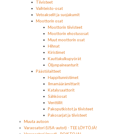
Tiivisteet
Vaihteisto-osat
Vetoakselit ja suojakumit
Moottorin osat
Moottorin tiivisteet
Moottorin ehostusosat
Muut moottorin osat
Hihnat
Kiristimet
Kauttakulkupyörät
Öljynpaineanturit
Päästölaitteet
Happitunnistimet
Ilmamäärämittarit
Katalysaattorit
Sähköosat
Venttiilit
Pakoputkistot ja tiivisteet
Pakosarjat ja tiivisteet
Muuta autoon
Varaosatori (USA-autot) - TEE LÖYTÖJÄ!
Varaosatori (muut) - POISTOJA!