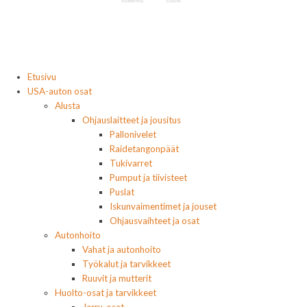
Etusivu
USA-auton osat
Alusta
Ohjauslaitteet ja jousitus
Pallonivelet
Raidetangonpäät
Tukivarret
Pumput ja tiivisteet
Puslat
Iskunvaimentimet ja jouset
Ohjausvaihteet ja osat
Autonhoito
Vahat ja autonhoito
Työkalut ja tarvikkeet
Ruuvit ja mutterit
Huolto-osat ja tarvikkeet
Jarru-osat