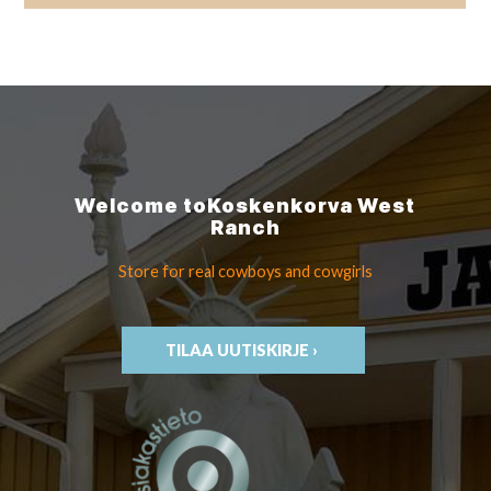
Welcome to
Koskenkorva
West
Ranch
Store for real cowboys
and cowgirls
TILAA UUTISKIRJE ›