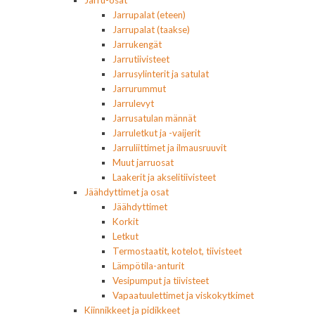
Jarrupalat (eteen)
Jarrupalat (taakse)
Jarrukengät
Jarrutiivisteet
Jarrusylinterit ja satulat
Jarrurummut
Jarrulevyt
Jarrusatulan männät
Jarruletkut ja -vaijerit
Jarruliittimet ja ilmausruuvit
Muut jarruosat
Laakerit ja akselitiivisteet
Jäähdyttimet ja osat
Jäähdyttimet
Korkit
Letkut
Termostaatit, kotelot, tiivisteet
Lämpötila-anturit
Vesipumput ja tiivisteet
Vapaatuulettimet ja viskokytkimet
Kiinnikkeet ja pidikkeet