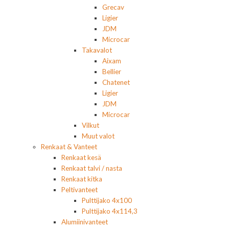
Grecav
Ligier
JDM
Microcar
Takavalot
Aixam
Bellier
Chatenet
Ligier
JDM
Microcar
Vilkut
Muut valot
Renkaat & Vanteet
Renkaat kesä
Renkaat talvi / nasta
Renkaat kitka
Peltivanteet
Pulttijako 4x100
Pulttijako 4x114,3
Alumiinivanteet