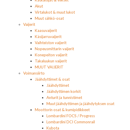
Akut
Virtalukot & muut lukot
Muut sähkö-osat
Vaijerit
Kaasuvaijerit
Käsijarruvaijerit
Vaihteiston vaijerit
Nopeusmittarin vaijerit
Konepeiton vaijerit
Takaluukun vaijerit
MUUT VAIJERIT
Voimansiirto
Jäähdyttimet & osat
Jäähdyttimet
Jäähdyttimen korkit
Anturit ja tunnistimet
Muut jäähdyttimen ja jäähdytyksen osat
Moottorin osat & kumipidikkeet
Lombardini FOCS / Progress
Lombardini DCI Commonrail
Kubota