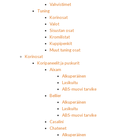
Vahvistimet
Tuning
Korinosat
Valot
Sisustan osat
Kromilistat
Kuppipenkit
Muut tuning osat
Korinosat
Koripaneelit ja puskurit
Aixam
Alkuperäinen
Lasikuitu
ABS-muovi tarvike
Bellier
Alkuperäinen
Lasikuitu
ABS-muovi tarvike
Casalini
Chatenet
Alkuperäinen