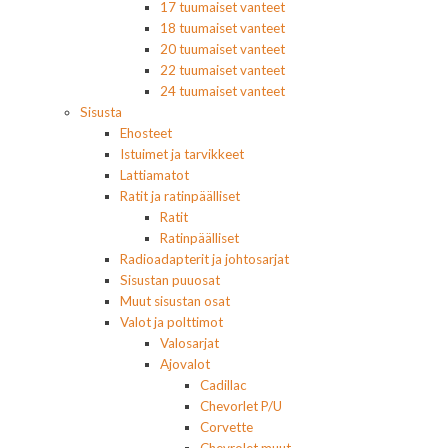
17 tuumaiset vanteet
18 tuumaiset vanteet
20 tuumaiset vanteet
22 tuumaiset vanteet
24 tuumaiset vanteet
Sisusta
Ehosteet
Istuimet ja tarvikkeet
Lattiamatot
Ratit ja ratinpäälliset
Ratit
Ratinpäälliset
Radioadapterit ja johtosarjat
Sisustan puuosat
Muut sisustan osat
Valot ja polttimot
Valosarjat
Ajovalot
Cadillac
Chevorlet P/U
Corvette
Chevrolet muut