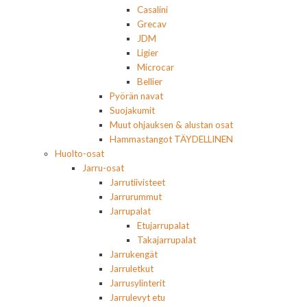
Casalini
Grecav
JDM
Ligier
Microcar
Bellier
Pyörän navat
Suojakumit
Muut ohjauksen & alustan osat
Hammastangot TÄYDELLINEN
Huolto-osat
Jarru-osat
Jarrutiivisteet
Jarrurummut
Jarrupalat
Etujarrupalat
Takajarrupalat
Jarrukengät
Jarruletkut
Jarrusylinterit
Jarrulevyt etu