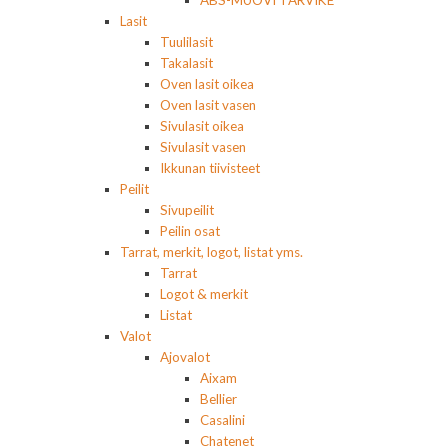
Lasit
Tuulilasit
Takalasit
Oven lasit oikea
Oven lasit vasen
Sivulasit oikea
Sivulasit vasen
Ikkunan tiivisteet
Peilit
Sivupeilit
Peilin osat
Tarrat, merkit, logot, listat yms.
Tarrat
Logot & merkit
Listat
Valot
Ajovalot
Aixam
Bellier
Casalini
Chatenet