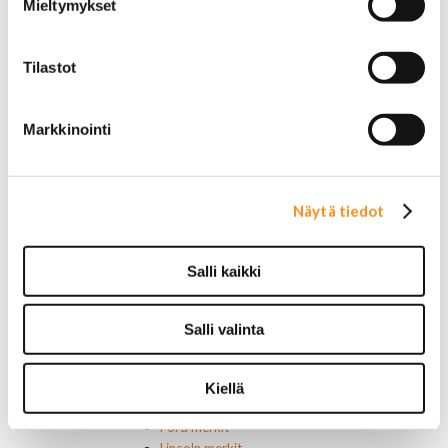
Mieltymykset
Sähköosat
Ajovalokytkimet
Jarruvalokytkimet
Tilastot
Keskuslukon kytkimet
Lasinnostimen kytkimet
Lämmityslaitteen osat
Markkinointi
Muut kytkimet ja sähköosat
Nelivedon kytkimet
Ovivalokykimet
Releet ja sulakkeet
Näytä tiedot
Vakionopeudensäätimen osat
Tarrat, tunnukset, logot, merkit
Alkuperäiset tarrat ja teipit
Salli kaikki
Käytetyt alkuperäismerkit
AMC merkit
Buick merkit
Salli valinta
Cadillac merkit
Chevrolet merkit
Chrysler merkit
Kiellä
Dodge merkit
Ford merkit
Lincoln merkit