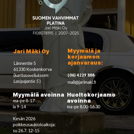
Myymälä ja
Jari Mäki Oy
korjaamon
ajanvaraus:
Lännentie 5
61330 Koskenkorva
(
karttasovellukseen:
(06) 4229 888
Lasipajantie 5
)
mail@jarimaki.fi
Myymälä avoinna
Huoltokorjaamo
avoinna
ma-pe 8-17
la 9-14
ma-pe 8.00-16.30
Kesän 2026
poikkeusaukioloaikoja:
su 26.7. 12-15