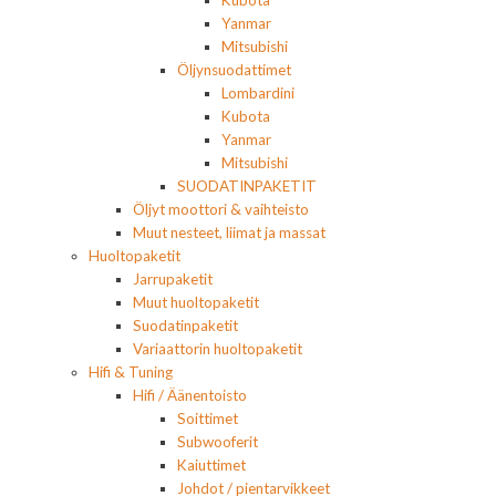
Yanmar
Mitsubishi
Öljynsuodattimet
Lombardini
Kubota
Yanmar
Mitsubishi
SUODATINPAKETIT
Öljyt moottori & vaihteisto
Muut nesteet, liimat ja massat
Huoltopaketit
Jarrupaketit
Muut huoltopaketit
Suodatinpaketit
Variaattorin huoltopaketit
Hifi & Tuning
Hifi / Äänentoisto
Soittimet
Subwooferit
Kaiuttimet
Johdot / pientarvikkeet