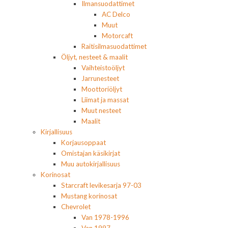
Ilmansuodattimet
AC Delco
Muut
Motorcaft
Raitisilmasuodattimet
Öljyt, nesteet & maalit
Vaihteistoöljyt
Jarrunesteet
Moottoriöljyt
Liimat ja massat
Muut nesteet
Maalit
Kirjallisuus
Korjausoppaat
Omistajan käsikirjat
Muu autokirjallisuus
Korinosat
Starcraft levikesarja 97-03
Mustang korinosat
Chevrolet
Van 1978-1996
Van 1997-