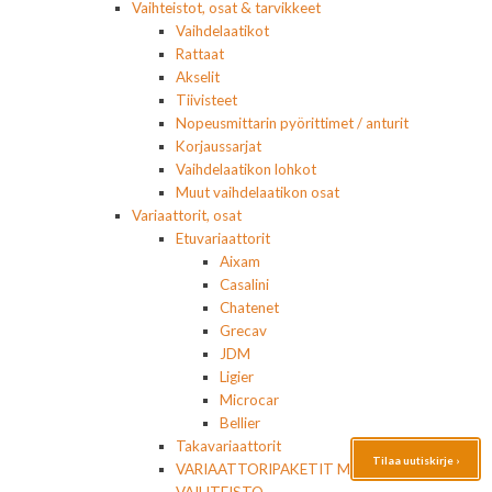
Vaihteistot, osat & tarvikkeet
Vaihdelaatikot
Rattaat
Akselit
Tiivisteet
Nopeusmittarin pyörittimet / anturit
Korjaussarjat
Vaihdelaatikon lohkot
Muut vaihdelaatikon osat
Variaattorit, osat
Etuvariaattorit
Aixam
Casalini
Chatenet
Grecav
JDM
Ligier
Microcar
Bellier
Takavariaattorit
Tilaa uutiskirje ›
VARIAATTORIPAKETIT MOOTTORI+
VAIHTEISTO