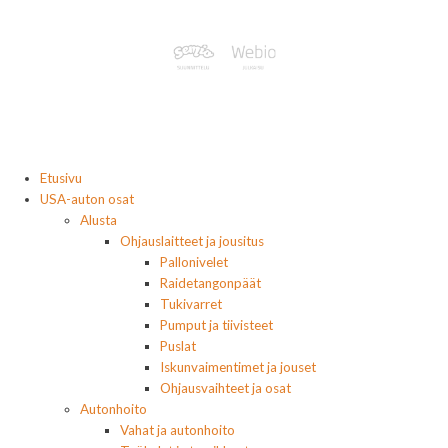
Etusivu
USA-auton osat
Alusta
Ohjauslaitteet ja jousitus
Pallonivelet
Raidetangonpäät
Tukivarret
Pumput ja tiivisteet
Puslat
Iskunvaimentimet ja jouset
Ohjausvaihteet ja osat
Autonhoito
Vahat ja autonhoito