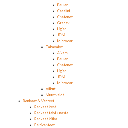
Bellier
Casalini
Chatenet
Grecav
Ligier
JDM
Microcar
Takavalot
Aixam
Bellier
Chatenet
Ligier
JDM
Microcar
Vilkut
Muut valot
Renkaat & Vanteet
Renkaat kesä
Renkaat talvi / nasta
Renkaat kitka
Peltivanteet