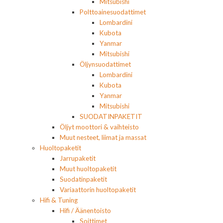
Mitsubishi
Polttoainesuodattimet
Lombardini
Kubota
Yanmar
Mitsubishi
Öljynsuodattimet
Lombardini
Kubota
Yanmar
Mitsubishi
SUODATINPAKETIT
Öljyt moottori & vaihteisto
Muut nesteet, liimat ja massat
Huoltopaketit
Jarrupaketit
Muut huoltopaketit
Suodatinpaketit
Variaattorin huoltopaketit
Hifi & Tuning
Hifi / Äänentoisto
Soittimet