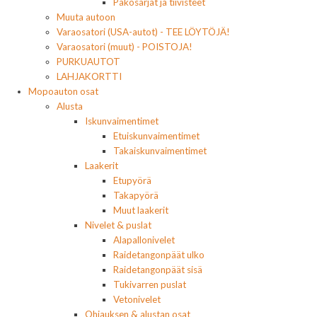
Pakosarjat ja tiivisteet
Muuta autoon
Varaosatori (USA-autot) - TEE LÖYTÖJÄ!
Varaosatori (muut) - POISTOJA!
PURKUAUTOT
LAHJAKORTTI
Mopoauton osat
Alusta
Iskunvaimentimet
Etuiskunvaimentimet
Takaiskunvaimentimet
Laakerit
Etupyörä
Takapyörä
Muut laakerit
Nivelet & puslat
Alapallonivelet
Raidetangonpäät ulko
Raidetangonpäät sisä
Tukivarren puslat
Vetonivelet
Ohjauksen & alustan osat