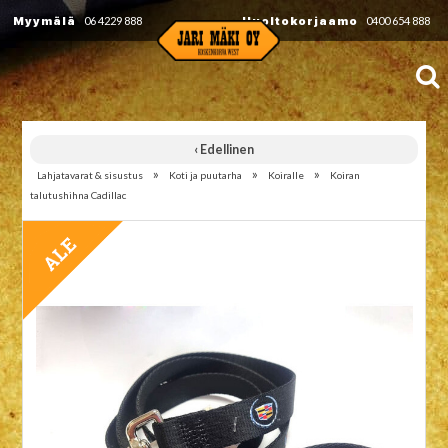
Myymälä
06 4229 888
Huoltokorjaamo
0400 654 888
‹ Edellinen
»
»
»
Lahjatavarat & sisustus
Koti ja puutarha
Koiralle
Koiran
talutushihna Cadillac
TARJOUS