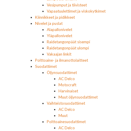
Vesipumput ja tiivisteet
Vapaatuulettimet ja viskokytkimet
Kiinnikkeet ja pidikkeet
Nivelet ja puslat
Alapallonivelet
Yläpallonivelet
Raidetangonpäät sisempi
Raidetangonpäät ulompi
Vakaajan linkit
Polttoaine- ja ilmanottolaitteet
Suodattimet
Öljynsuodattimet
AC Delco
Motocraft
Harvinaiset
Muut öljynsuodattimet
Vaihteistosuodattimet
AC Delco
Muut
Polttoainesuodattimet
AC Delco