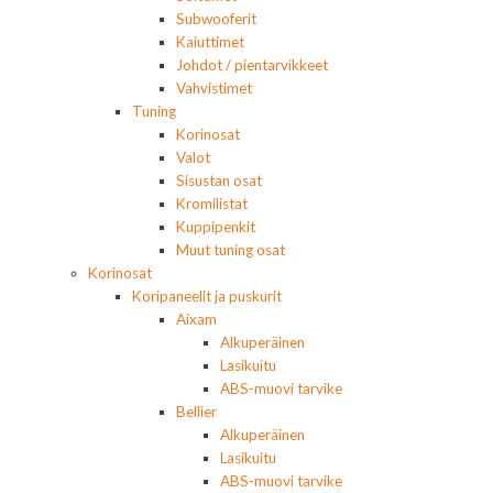
Subwooferit
Kaiuttimet
Johdot / pientarvikkeet
Vahvistimet
Tuning
Korinosat
Valot
Sisustan osat
Kromilistat
Kuppipenkit
Muut tuning osat
Korinosat
Koripaneelit ja puskurit
Aixam
Alkuperäinen
Lasikuitu
ABS-muovi tarvike
Bellier
Alkuperäinen
Lasikuitu
ABS-muovi tarvike