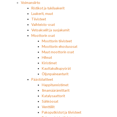
Voimansiirto
Ristikot ja tukilaakerit
Laakerit, muut
Tiivisteet
Vaihteisto-osat
Vetoakselit ja suojakumit
Moottorin osat
Moottorin tiivisteet
Moottorin ehostusosat
Muut moottorin osat
Hihnat
Kiristimet
Kauttakulkupyörät
Öljynpaineanturit
Päästölaitteet
Happitunnistimet
Ilmamäärämittarit
Katalysaattorit
Sähköosat
Venttiilit
Pakoputkistot ja tiivisteet