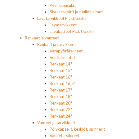
Pyyhkijänsulat
Sivulasivisiirit ja tuuliohjaimet
Lavatarvikkeet PickUp:eihin
Lavatarvikkeet
Lavakatteet Pick Up:eihin
Renkaat ja vanteet
Renkaat ja tarvikkeet
Varapyörätelineet
Venttiilinhatut
Renkaat 14"
Renkaat 15"
Renkaat 16"
Renkaat 16,5"
Renkaat 17"
Renkaat 18"
Renkaat 20"
Renkaat 22"
Renkaat 24"
Vanteet ja tarvikkeet
Pölykapselit, keskiöt, spinnerit
Vannetarvikkeet