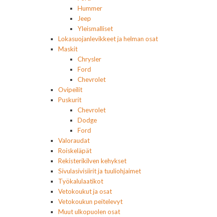
Hummer
Jeep
Yleismalliset
Lokasuojanlevikkeet ja helman osat
Maskit
Chrysler
Ford
Chevrolet
Ovipeilit
Puskurit
Chevrolet
Dodge
Ford
Valoraudat
Roiskeläpät
Rekisterikilven kehykset
Sivulasivisiirit ja tuuliohjaimet
Työkalulaatikot
Vetokoukut ja osat
Vetokoukun peitelevyt
Muut ulkopuolen osat