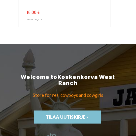
16,00 €
Norm. 25,00 €
Welcome to
Koskenkorva
West
Ranch
Store for real cowboys
and cowgirls
TILAA UUTISKIRJE ›