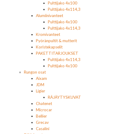
Pulttijako 4x100
Pulttijako 4x114,3
Alumiinivanteet
Pulttijako 4x100
Pulttijako 4x114,3
Kromivanteet
Pyöränpultit & mutterit
Koristekapselit
PAKETTITARJOUKSET
Pulttijako 4x114,3
Pulttijako 4x100
Rungon osat
Aixam
JDM
Ligier
RÄJÄYTYSKUVAT
Chatenet
Microcar
Bellier
Grecav
Casalini