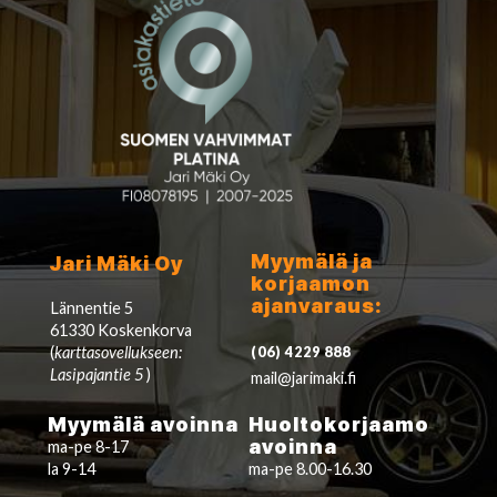
Myymälä ja
Jari Mäki Oy
korjaamon
ajanvaraus:
Lännentie 5
61330 Koskenkorva
(
karttasovellukseen:
(06) 4229 888
Lasipajantie 5
)
mail@jarimaki.fi
Myymälä avoinna
Huoltokorjaamo
avoinna
ma-pe 8-17
la 9-14
ma-pe 8.00-16.30