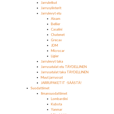
Jarruletkut
Jarrusylinterit
Jarrulevyt etu
Aixam
Bellier
Casalini
Chatenet
Grecav
JDM
Microcar
Ligier
Jarrulevyt taka
Jarrusatulat etu TÄYDELLINEN
Jarrusatulat taka TÄYDELLINEN
Muut jarruosat
JARRUPAKETIT -SÄÄSTÄ!
Suodattimet
Ilmansuodattimet
Lombardini
Kubota
Yanmar