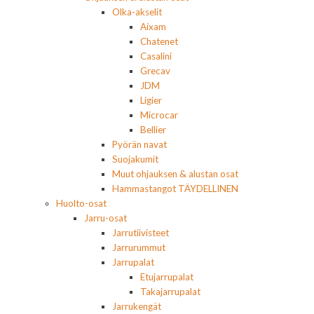
Olka-akselit
Aixam
Chatenet
Casalini
Grecav
JDM
Ligier
Microcar
Bellier
Pyörän navat
Suojakumit
Muut ohjauksen & alustan osat
Hammastangot TÄYDELLINEN
Huolto-osat
Jarru-osat
Jarrutiivisteet
Jarrurummut
Jarrupalat
Etujarrupalat
Takajarrupalat
Jarrukengät