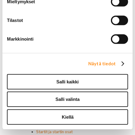
Mieltymykset
Muut
Parkit / Vilkut
Sumu- ja peruutusvalot
Tilastot
Sivuvalot ja markerit
Polttimot
Sähköosat
Markkinointi
Akut
Lasinnostin- ja keskuslukon moottorit
Laturit ja laturin osat
Laturit
Näytä tiedot
Laturin osat
Lämmitys ja ilmastointi
Etuvastukset
Salli kaikki
Kennot
Kompressorit ja osat
Salli valinta
Käyttöpaneelit / kytkimet
Moottorit
Ilmastoinnin osat
Kiellä
Muut
Ohjainlaitteet
Startit ja startin osat