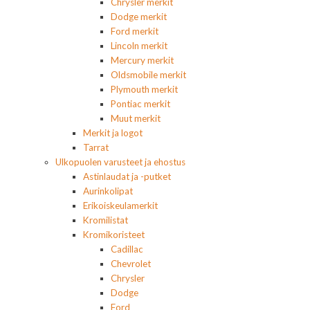
Chrysler merkit
Dodge merkit
Ford merkit
Lincoln merkit
Mercury merkit
Oldsmobile merkit
Plymouth merkit
Pontiac merkit
Muut merkit
Merkit ja logot
Tarrat
Ulkopuolen varusteet ja ehostus
Astinlaudat ja -putket
Aurinkolipat
Erikoiskeulamerkit
Kromilistat
Kromikoristeet
Cadillac
Chevrolet
Chrysler
Dodge
Ford