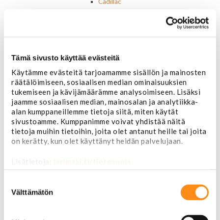
Cadillac
Chevorlet P/U
Corvette
Chevrolet muut
Chrysler
Dodge
Tämä sivusto käyttää evästeitä
Ford P/U
Käytämme evästeitä tarjoamamme sisällön ja mainosten
Ford muut
räätälöimiseen, sosiaalisen median ominaisuuksien
Lincoln
tukemiseen ja kävijämäärämme analysoimiseen. Lisäksi
Hummer
jaamme sosiaalisen median, mainosalan ja analytiikka-
Jeep
alan kumppaneillemme tietoja siitä, miten käytät
Takavalot
sivustoamme. Kumppanimme voivat yhdistää näitä
Cadillac
tietoja muihin tietoihin, joita olet antanut heille tai joita
Chevrolet
on kerätty, kun olet käyttänyt heidän palvelujaan.
Corvette
Chrysler
Lisätietoja:
jarimaki.fi/tietosuoja
Dodge
Ford P/U
Suostumuksen
Ford muut
valinta
Välttämätön
Hummer
Jeep
Lincoln