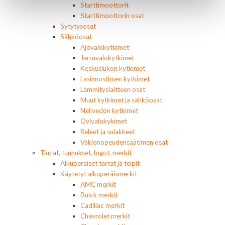
Starttimoottorit
Starttimoottorin osat
Sytytysosat
Sähköosat
Ajovalokytkimet
Jarruvalokytkimet
Keskuslukon kytkimet
Lasinnostimen kytkimet
Lämmityslaitteen osat
Muut kytkimet ja sähköosat
Nelivedon kytkimet
Ovivalokykimet
Releet ja sulakkeet
Vakionopeudensäätimen osat
Tarrat, tunnukset, logot, merkit
Alkuperäiset tarrat ja teipit
Käytetyt alkuperäismerkit
AMC merkit
Buick merkit
Cadillac merkit
Chevrolet merkit