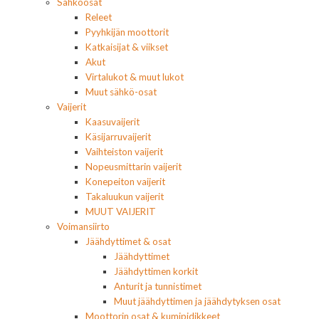
Sähköosat
Releet
Pyyhkijän moottorit
Katkaisijat & viikset
Akut
Virtalukot & muut lukot
Muut sähkö-osat
Vaijerit
Kaasuvaijerit
Käsijarruvaijerit
Vaihteiston vaijerit
Nopeusmittarin vaijerit
Konepeiton vaijerit
Takaluukun vaijerit
MUUT VAIJERIT
Voimansiirto
Jäähdyttimet & osat
Jäähdyttimet
Jäähdyttimen korkit
Anturit ja tunnistimet
Muut jäähdyttimen ja jäähdytyksen osat
Moottorin osat & kumipidikkeet