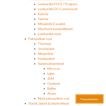
Lombardini FOCS / Progress
Lombardini DCI Commonrail
Kubota
Yanmar
Mitsubishi (Casalini)
Moottorin kumipidikkeet
Lombardini muut
Pakoputken osat
Tiivisteet
Joustopalat
Alkuputket
Keskiputket
Äänenvaimentimet
Microcar
Ligier
JDM
Chatenet
Bellier
Aixam
Muut pakoputken osat
Tilaa uutiskirje ›
Startit, laturit & laturin hihnat