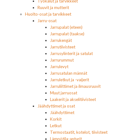
Työkalut ja tarvikkeet
Ruuvit ja mutterit
Huolto-osat ja tarvikkeet
Jarru-osat
Jarrupalat (eteen)
Jarrupalat (taakse)
Jarrukengät
Jarrutiivisteet
Jarrusylinterit ja satulat
Jarrurummut
Jarrulevyt
Jarrusatulan männät
Jarruletkut ja -vaijerit
Jarruliittimet ja ilmausruuvit
Muut jarruosat
Laakerit ja akselitiivisteet
Jäähdyttimet ja osat
Jäähdyttimet
Korkit
Letkut
Termostaatit, kotelot, tiivisteet
Lämpötila-anturit