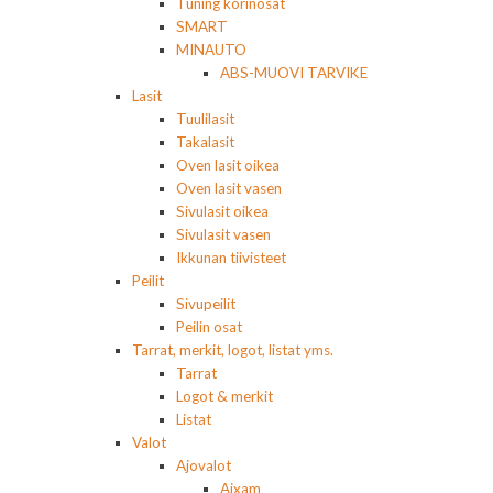
Tuning korinosat
SMART
MINAUTO
ABS-MUOVI TARVIKE
Lasit
Tuulilasit
Takalasit
Oven lasit oikea
Oven lasit vasen
Sivulasit oikea
Sivulasit vasen
Ikkunan tiivisteet
Peilit
Sivupeilit
Peilin osat
Tarrat, merkit, logot, listat yms.
Tarrat
Logot & merkit
Listat
Valot
Ajovalot
Aixam