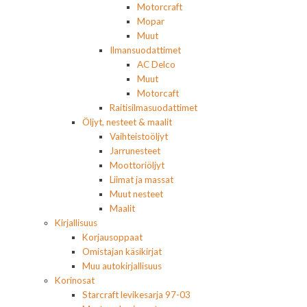
Motorcraft
Mopar
Muut
Ilmansuodattimet
AC Delco
Muut
Motorcaft
Raitisilmasuodattimet
Öljyt, nesteet & maalit
Vaihteistoöljyt
Jarrunesteet
Moottoriöljyt
Liimat ja massat
Muut nesteet
Maalit
Kirjallisuus
Korjausoppaat
Omistajan käsikirjat
Muu autokirjallisuus
Korinosat
Starcraft levikesarja 97-03