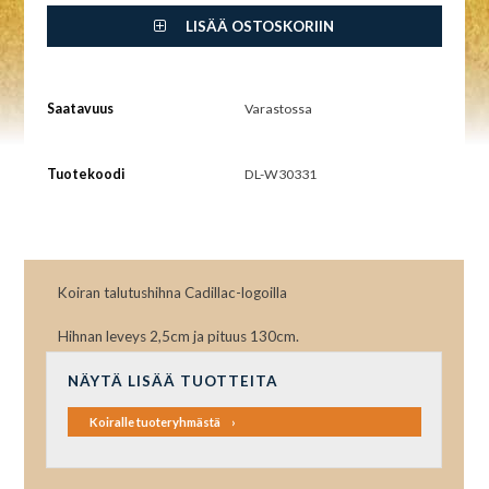
LISÄÄ OSTOSKORIIN
Saatavuus
Varastossa
Tuotekoodi
DL-W30331
Koiran talutushihna Cadillac-logoilla
Hihnan leveys 2,5cm ja pituus 130cm.
NÄYTÄ LISÄÄ TUOTTEITA
Koiralle tuoteryhmästä