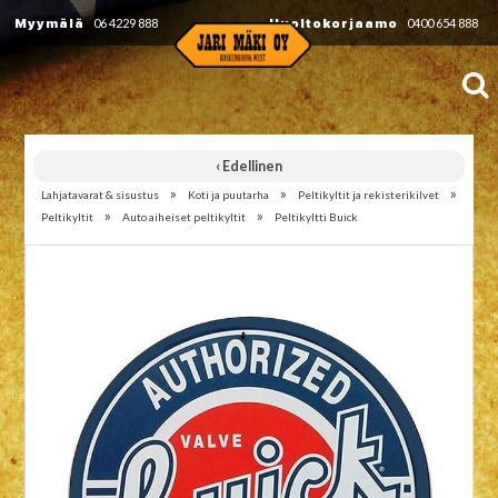
Myymälä
06 4229 888
Huoltokorjaamo
0400 654 888
‹ Edellinen
»
»
»
Lahjatavarat & sisustus
Koti ja puutarha
Peltikyltit ja rekisterikilvet
»
»
Peltikyltit
Auto aiheiset peltikyltit
Peltikyltti Buick