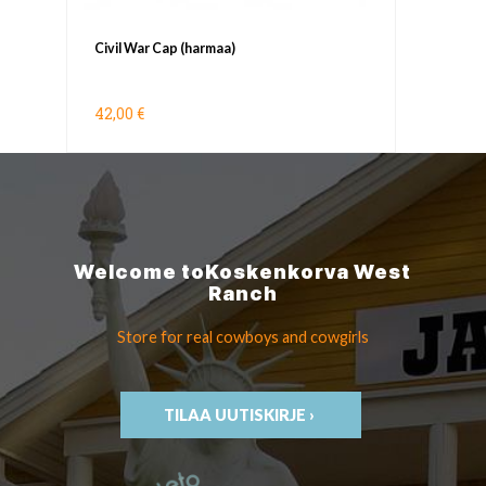
Civil War Cap (harmaa)
42,00 €
Welcome to
Koskenkorva
West
Ranch
Store for real cowboys
and cowgirls
TILAA UUTISKIRJE ›