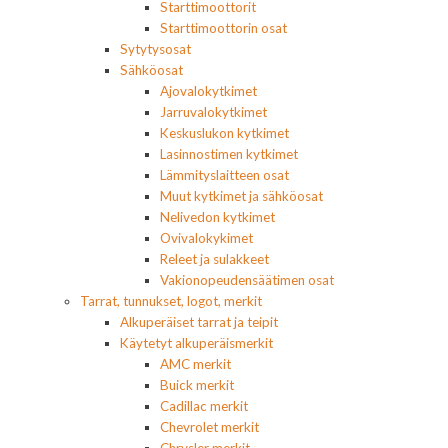
Starttimoottorit
Starttimoottorin osat
Sytytysosat
Sähköosat
Ajovalokytkimet
Jarruvalokytkimet
Keskuslukon kytkimet
Lasinnostimen kytkimet
Lämmityslaitteen osat
Muut kytkimet ja sähköosat
Nelivedon kytkimet
Ovivalokykimet
Releet ja sulakkeet
Vakionopeudensäätimen osat
Tarrat, tunnukset, logot, merkit
Alkuperäiset tarrat ja teipit
Käytetyt alkuperäismerkit
AMC merkit
Buick merkit
Cadillac merkit
Chevrolet merkit
Chrysler merkit