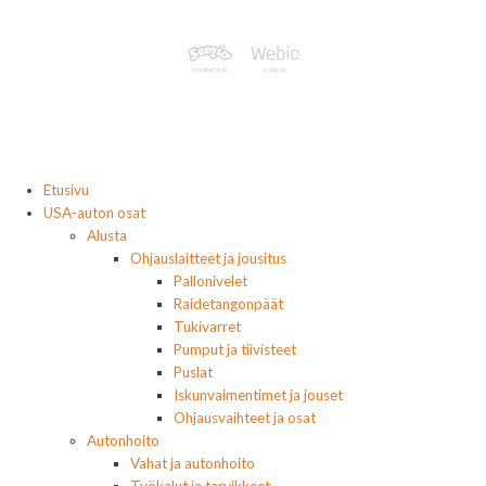
Etusivu
USA-auton osat
Alusta
Ohjauslaitteet ja jousitus
Pallonivelet
Raidetangonpäät
Tukivarret
Pumput ja tiivisteet
Puslat
Iskunvaimentimet ja jouset
Ohjausvaihteet ja osat
Autonhoito
Vahat ja autonhoito
Työkalut ja tarvikkeet