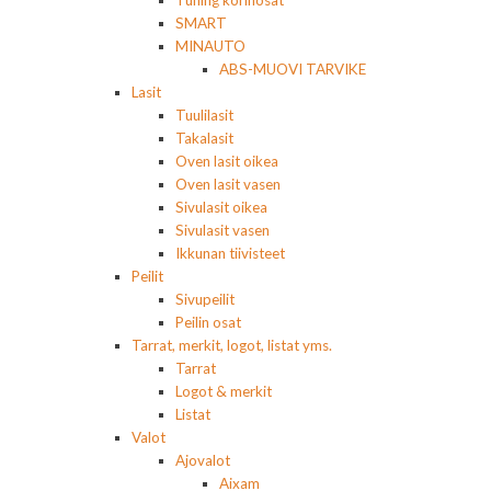
SMART
MINAUTO
ABS-MUOVI TARVIKE
Lasit
Tuulilasit
Takalasit
Oven lasit oikea
Oven lasit vasen
Sivulasit oikea
Sivulasit vasen
Ikkunan tiivisteet
Peilit
Sivupeilit
Peilin osat
Tarrat, merkit, logot, listat yms.
Tarrat
Logot & merkit
Listat
Valot
Ajovalot
Aixam