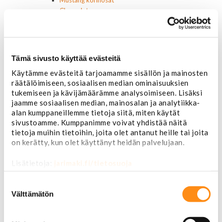
Chevrolet
Van 1978-1996
Van 1997-
Pick upp 1988-1999
Pick upp 2000-2007
Tämä sivusto käyttää evästeitä
Pick upp 2008-
Käytämme evästeitä tarjoamamme sisällön ja mainosten
Suburban 1992-1999
räätälöimiseen, sosiaalisen median ominaisuuksien
Suburban 2000-2006
tukemiseen ja kävijämäärämme analysoimiseen. Lisäksi
Tahoe 2000-2007
jaamme sosiaalisen median, mainosalan ja analytiikka-
Corvette
alan kumppaneillemme tietoja siitä, miten käytät
Chevrolet muut
sivustoamme. Kumppanimme voivat yhdistää näitä
Ford
tietoja muihin tietoihin, joita olet antanut heille tai joita
Dodge
on kerätty, kun olet käyttänyt heidän palvelujaan.
Chrysler
Pontiac
Lisätietoja:
jarimaki.fi/tietosuoja
Buick
Jeep
Suostumuksen
Lasit, ikkunatarvikkeet
valinta
Välttämätön
Sivulasit/takalasit
Tuulilasit
Tuulilasin pyyhkijän osat