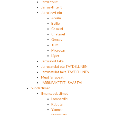
Jarruletkut
Jarrusylinterit
Jarrulevyt etu
Aixam
Bellier
Casalini
Chatenet
Grecav
JDM
Microcar
Ligier
Jarrulevyt taka
Jarrusatulat etu TÄYDELLINEN
Jarrusatulat taka TÄYDELLINEN
Muut jarruosat
JARRUPAKETIT -SÄÄSTÄ!
Suodattimet
Ilmansuodattimet
Lombardini
Kubota
Yanmar
Mitsubishi