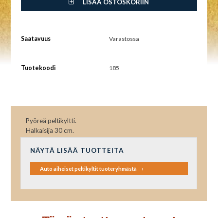
LISÄÄ OSTOSKORIIN
Saatavuus
Varastossa
Tuotekoodi
185
Pyöreä peltikyltti.
Halkaisija 30 cm.
NÄYTÄ LISÄÄ TUOTTEITA
Auto aiheiset peltikyltit tuoteryhmästä