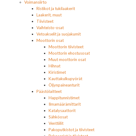
Voimansiirto
Ristikot ja tukilaakerit
Laakerit, muut
Tiivisteet
Vaihteisto-osat
Vetoakselit ja suojakumit
Moottorin osat
Moottorin tiivisteet
Moottorin ehostusosat
Muut moottorin osat
Hihnat
Kiristimet
Kauttakulkupyörät
Öljynpaineanturit
Päästölaitteet
Happitunnistimet
Ilmamäärämittarit
Katalysaattorit
Sähköosat
Venttiilit
Pakoputkistot ja tiivisteet
Pakosarjat ja tiivisteet