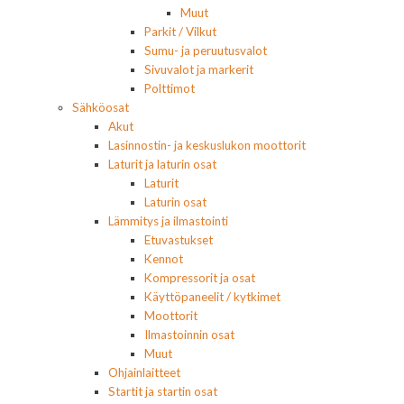
Muut
Parkit / Vilkut
Sumu- ja peruutusvalot
Sivuvalot ja markerit
Polttimot
Sähköosat
Akut
Lasinnostin- ja keskuslukon moottorit
Laturit ja laturin osat
Laturit
Laturin osat
Lämmitys ja ilmastointi
Etuvastukset
Kennot
Kompressorit ja osat
Käyttöpaneelit / kytkimet
Moottorit
Ilmastoinnin osat
Muut
Ohjainlaitteet
Startit ja startin osat