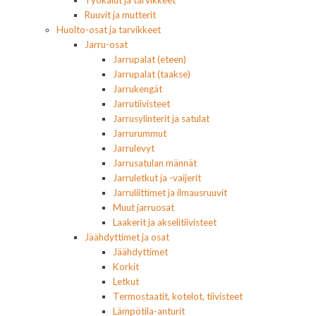
Ruuvit ja mutterit
Huolto-osat ja tarvikkeet
Jarru-osat
Jarrupalat (eteen)
Jarrupalat (taakse)
Jarrukengät
Jarrutiivisteet
Jarrusylinterit ja satulat
Jarrurummut
Jarrulevyt
Jarrusatulan männät
Jarruletkut ja -vaijerit
Jarruliittimet ja ilmausruuvit
Muut jarruosat
Laakerit ja akselitiivisteet
Jäähdyttimet ja osat
Jäähdyttimet
Korkit
Letkut
Termostaatit, kotelot, tiivisteet
Lämpötila-anturit