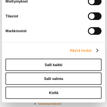
Mieltymykset
Pyyhkijänsulat
Sivulasivisiirit ja tuuliohjaimet
Lavatarvikkeet PickUp:eihin
Tilastot
Lavatarvikkeet
Lavakatteet Pick Up:eihin
Renkaat ja vanteet
Markkinointi
Renkaat ja tarvikkeet
Varapyörätelineet
Venttiilinhatut
Renkaat 14"
Näytä tiedot
Renkaat 15"
Renkaat 16"
Renkaat 16,5"
Salli kaikki
Renkaat 17"
Renkaat 18"
Renkaat 20"
Salli valinta
Renkaat 22"
Renkaat 24"
Kiellä
Vanteet ja tarvikkeet
Pölykapselit, keskiöt, spinnerit
Vannetarvikkeet