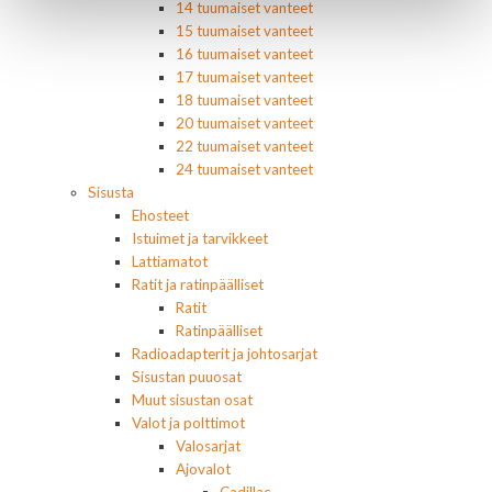
14 tuumaiset vanteet
15 tuumaiset vanteet
16 tuumaiset vanteet
17 tuumaiset vanteet
18 tuumaiset vanteet
20 tuumaiset vanteet
22 tuumaiset vanteet
24 tuumaiset vanteet
Sisusta
Ehosteet
Istuimet ja tarvikkeet
Lattiamatot
Ratit ja ratinpäälliset
Ratit
Ratinpäälliset
Radioadapterit ja johtosarjat
Sisustan puuosat
Muut sisustan osat
Valot ja polttimot
Valosarjat
Ajovalot
Cadillac