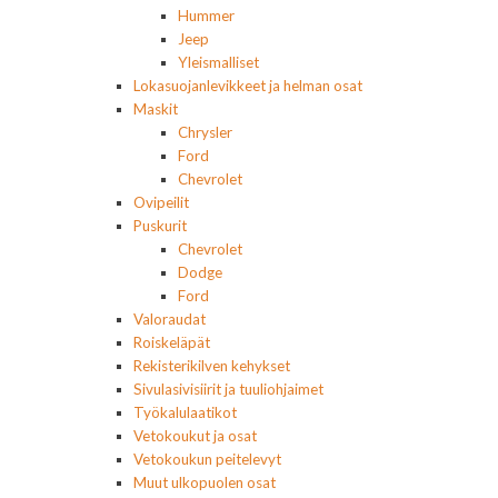
Hummer
Jeep
Yleismalliset
Lokasuojanlevikkeet ja helman osat
Maskit
Chrysler
Ford
Chevrolet
Ovipeilit
Puskurit
Chevrolet
Dodge
Ford
Valoraudat
Roiskeläpät
Rekisterikilven kehykset
Sivulasivisiirit ja tuuliohjaimet
Työkalulaatikot
Vetokoukut ja osat
Vetokoukun peitelevyt
Muut ulkopuolen osat