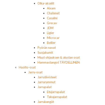
Olka-akselit
Aixam
Chatenet
Casalini
Grecav
JDM
Ligier
Microcar
Bellier
Pyörän navat
Suojakumit
Muut ohjauksen & alustan osat
Hammastangot TÄYDELLINEN
Huolto-osat
Jarru-osat
Jarrutiivisteet
Jarrurummut
Jarrupalat
Etujarrupalat
Takajarrupalat
Jarrukengät