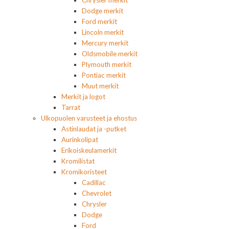
Dodge merkit
Ford merkit
Lincoln merkit
Mercury merkit
Oldsmobile merkit
Plymouth merkit
Pontiac merkit
Muut merkit
Merkit ja logot
Tarrat
Ulkopuolen varusteet ja ehostus
Astinlaudat ja -putket
Aurinkolipat
Erikoiskeulamerkit
Kromilistat
Kromikoristeet
Cadillac
Chevrolet
Chrysler
Dodge
Ford