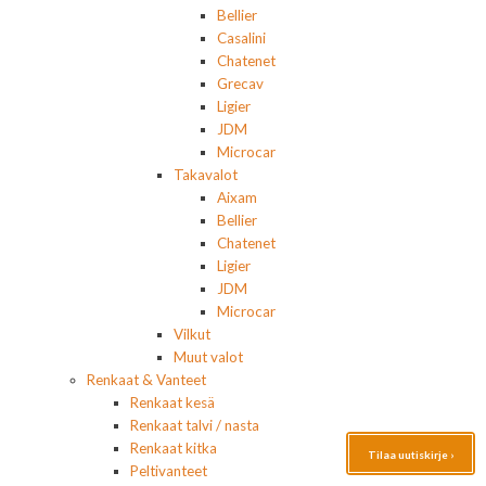
Bellier
Casalini
Chatenet
Grecav
Ligier
JDM
Microcar
Takavalot
Aixam
Bellier
Chatenet
Ligier
JDM
Microcar
Vilkut
Muut valot
Renkaat & Vanteet
Renkaat kesä
Renkaat talvi / nasta
Renkaat kitka
Tilaa uutiskirje ›
Peltivanteet