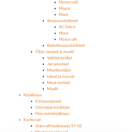
Motorcraft
Mopar
Muut
Ilmansuodattimet
AC Delco
Muut
Motorcaft
Raitisilmasuodattimet
Öljyt, nesteet & maalit
Vaihteistoöljyt
Jarrunesteet
Moottoriöljyt
Liimat ja massat
Muut nesteet
Maalit
Kirjallisuus
Korjausoppaat
Omistajan käsikirjat
Muu autokirjallisuus
Korinosat
Starcraft levikesarja 97-03
Mustang korinosat