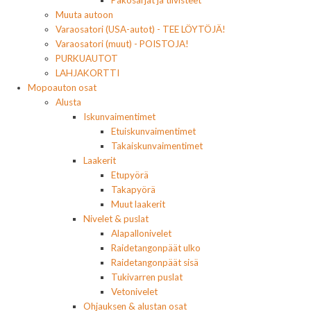
Muuta autoon
Varaosatori (USA-autot) - TEE LÖYTÖJÄ!
Varaosatori (muut) - POISTOJA!
PURKUAUTOT
LAHJAKORTTI
Mopoauton osat
Alusta
Iskunvaimentimet
Etuiskunvaimentimet
Takaiskunvaimentimet
Laakerit
Etupyörä
Takapyörä
Muut laakerit
Nivelet & puslat
Alapallonivelet
Raidetangonpäät ulko
Raidetangonpäät sisä
Tukivarren puslat
Vetonivelet
Ohjauksen & alustan osat