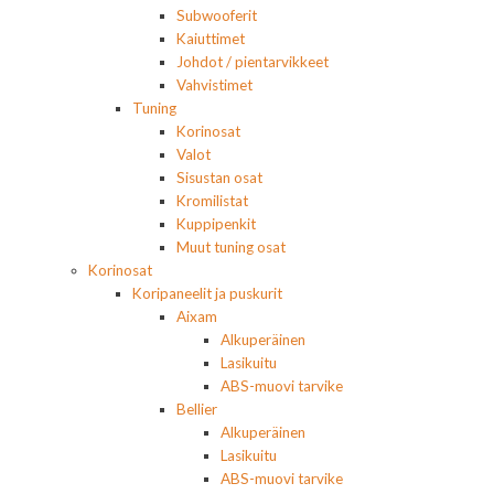
Subwooferit
Kaiuttimet
Johdot / pientarvikkeet
Vahvistimet
Tuning
Korinosat
Valot
Sisustan osat
Kromilistat
Kuppipenkit
Muut tuning osat
Korinosat
Koripaneelit ja puskurit
Aixam
Alkuperäinen
Lasikuitu
ABS-muovi tarvike
Bellier
Alkuperäinen
Lasikuitu
ABS-muovi tarvike