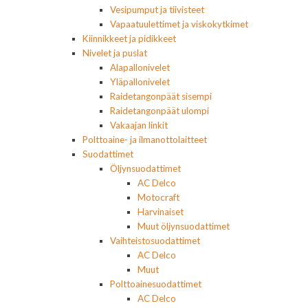
Vesipumput ja tiivisteet
Vapaatuulettimet ja viskokytkimet
Kiinnikkeet ja pidikkeet
Nivelet ja puslat
Alapallonivelet
Yläpallonivelet
Raidetangonpäät sisempi
Raidetangonpäät ulompi
Vakaajan linkit
Polttoaine- ja ilmanottolaitteet
Suodattimet
Öljynsuodattimet
AC Delco
Motocraft
Harvinaiset
Muut öljynsuodattimet
Vaihteistosuodattimet
AC Delco
Muut
Polttoainesuodattimet
AC Delco