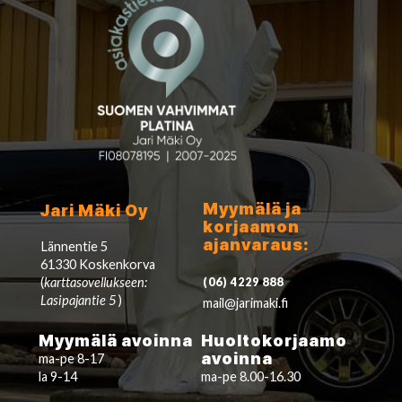
Myymälä ja
Jari Mäki Oy
korjaamon
ajanvaraus:
Lännentie 5
61330 Koskenkorva
(
karttasovellukseen:
(06) 4229 888
Lasipajantie 5
)
mail@jarimaki.fi
Myymälä avoinna
Huoltokorjaamo
avoinna
ma-pe 8-17
la 9-14
ma-pe 8.00-16.30