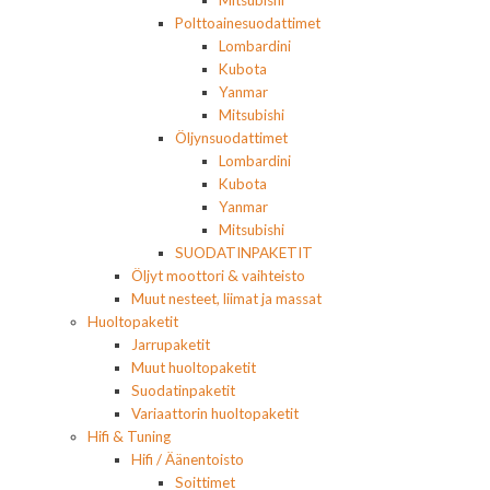
Polttoainesuodattimet
Lombardini
Kubota
Yanmar
Mitsubishi
Öljynsuodattimet
Lombardini
Kubota
Yanmar
Mitsubishi
SUODATINPAKETIT
Öljyt moottori & vaihteisto
Muut nesteet, liimat ja massat
Huoltopaketit
Jarrupaketit
Muut huoltopaketit
Suodatinpaketit
Variaattorin huoltopaketit
Hifi & Tuning
Hifi / Äänentoisto
Soittimet