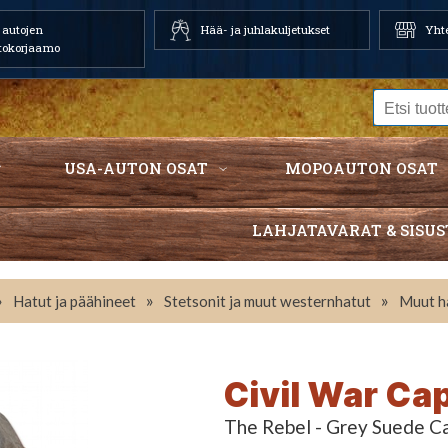
autojen
Hää- ja juhlakuljetukset
Yhte
tokorjaamo
USA-AUTON OSAT
MOPOAUTON OSAT
LAHJATAVARAT & SISUS
»
»
»
Hatut ja päähineet
Stetsonit ja muut westernhatut
Muut h
Civil War Ca
The Rebel - Grey Suede C