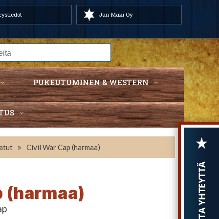
ystiedot
Jari Mäki Oy
PUKEUTUMINEN & WESTERN
TUS
»
atut
Civil War Cap (harmaa)
p (harmaa)
ap