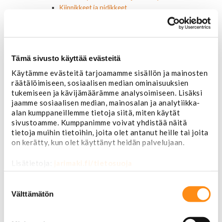
Kiinnikkeet ja pidikkeet
Nivelet ja puslat
Alapallonivelet
Yläpallonivelet
Raidetangonpäät sisempi
Tämä sivusto käyttää evästeitä
Raidetangonpäät ulompi
Vakaajan linkit
Käytämme evästeitä tarjoamamme sisällön ja mainosten
Polttoaine- ja ilmanottolaitteet
räätälöimiseen, sosiaalisen median ominaisuuksien
Suodattimet
tukemiseen ja kävijämäärämme analysoimiseen. Lisäksi
Öljynsuodattimet
jaamme sosiaalisen median, mainosalan ja analytiikka-
AC Delco
alan kumppaneillemme tietoja siitä, miten käytät
sivustoamme. Kumppanimme voivat yhdistää näitä
Motocraft
tietoja muihin tietoihin, joita olet antanut heille tai joita
Harvinaiset
on kerätty, kun olet käyttänyt heidän palvelujaan.
Muut öljynsuodattimet
Vaihteistosuodattimet
Lisätietoja:
jarimaki.fi/tietosuoja
AC Delco
Muut
Suostumuksen
Polttoainesuodattimet
valinta
Välttämätön
AC Delco
Motorcraft
Mopar