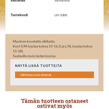
Saatavuus
Varastossa
Tuotekoodi
LIN-33BR
Muotoon kovetettu olkihattu.
Koot S/M (vastaa kokoa 53-56,5) ja L/XL (vastaa kokoa
55-58).
Saatavilla myös lasten koossa
NÄYTÄ LISÄÄ TUOTTEITA
Olkihatut tuoteryhmästä
Tämän tuotteen ostaneet
ostivat myös