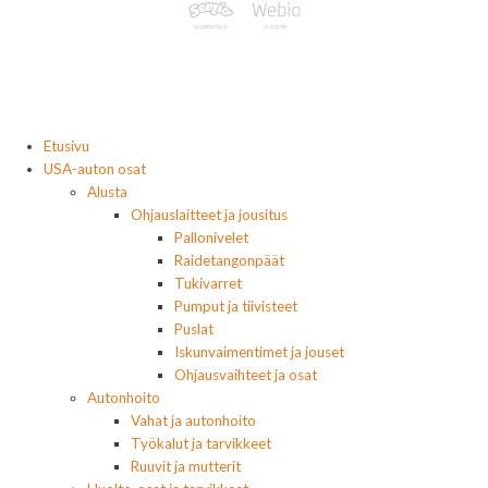
Etusivu
USA-auton osat
Alusta
Ohjauslaitteet ja jousitus
Pallonivelet
Raidetangonpäät
Tukivarret
Pumput ja tiivisteet
Puslat
Iskunvaimentimet ja jouset
Ohjausvaihteet ja osat
Autonhoito
Vahat ja autonhoito
Työkalut ja tarvikkeet
Ruuvit ja mutterit