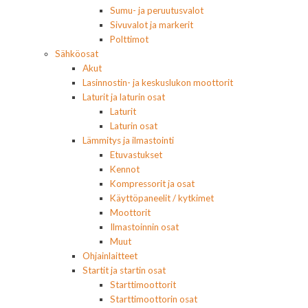
Sumu- ja peruutusvalot
Sivuvalot ja markerit
Polttimot
Sähköosat
Akut
Lasinnostin- ja keskuslukon moottorit
Laturit ja laturin osat
Laturit
Laturin osat
Lämmitys ja ilmastointi
Etuvastukset
Kennot
Kompressorit ja osat
Käyttöpaneelit / kytkimet
Moottorit
Ilmastoinnin osat
Muut
Ohjainlaitteet
Startit ja startin osat
Starttimoottorit
Starttimoottorin osat