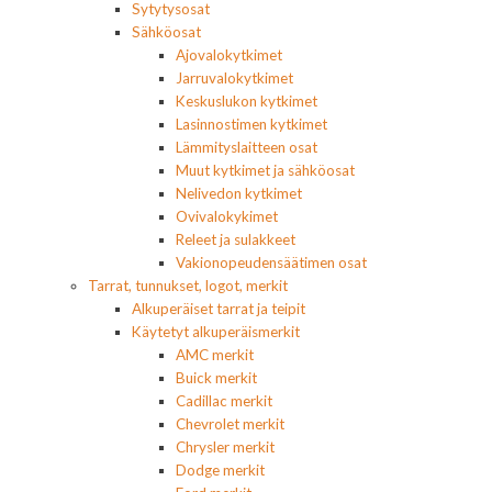
Sytytysosat
Sähköosat
Ajovalokytkimet
Jarruvalokytkimet
Keskuslukon kytkimet
Lasinnostimen kytkimet
Lämmityslaitteen osat
Muut kytkimet ja sähköosat
Nelivedon kytkimet
Ovivalokykimet
Releet ja sulakkeet
Vakionopeudensäätimen osat
Tarrat, tunnukset, logot, merkit
Alkuperäiset tarrat ja teipit
Käytetyt alkuperäismerkit
AMC merkit
Buick merkit
Cadillac merkit
Chevrolet merkit
Chrysler merkit
Dodge merkit