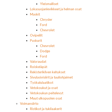
Yleismalliset
Lokasuojanlevikkeet ja helman osat
Maskit
Chrysler
Ford
Chevrolet
Ovipeilit
Puskurit
Chevrolet
Dodge
Ford
Valoraudat
Roiskeläpät
Rekisterikilven kehykset
Sivulasivisiirit ja tuuliohjaimet
Työkalulaatikot
Vetokoukut ja osat
Vetokoukun peitelevyt
Muut ulkopuolen osat
Voimansiirto
Ristikot ja tukilaakerit