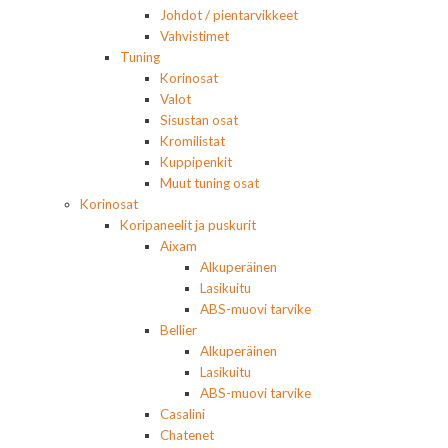
Johdot / pientarvikkeet
Vahvistimet
Tuning
Korinosat
Valot
Sisustan osat
Kromilistat
Kuppipenkit
Muut tuning osat
Korinosat
Koripaneelit ja puskurit
Aixam
Alkuperäinen
Lasikuitu
ABS-muovi tarvike
Bellier
Alkuperäinen
Lasikuitu
ABS-muovi tarvike
Casalini
Chatenet