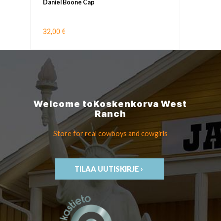
Daniel Boone Cap
32,00 €
Welcome to
Koskenkorva
West
Ranch
Store for real cowboys
and cowgirls
TILAA UUTISKIRJE ›