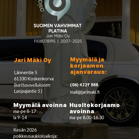
Myymälä ja
Jari Mäki Oy
korjaamon
ajanvaraus:
Lännentie 5
61330 Koskenkorva
(
karttasovellukseen:
(06) 4229 888
Lasipajantie 5
)
mail@jarimaki.fi
Myymälä avoinna
Huoltokorjaamo
avoinna
ma-pe 8-17
la 9-14
ma-pe 8.00-16.30
Kesän 2026
poikkeusaukioloaikoja: