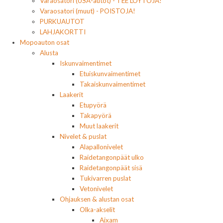
Varaosatori (USA-autot) - TEE LÖYTÖJÄ!
Varaosatori (muut) - POISTOJA!
PURKUAUTOT
LAHJAKORTTI
Mopoauton osat
Alusta
Iskunvaimentimet
Etuiskunvaimentimet
Takaiskunvaimentimet
Laakerit
Etupyörä
Takapyörä
Muut laakerit
Nivelet & puslat
Alapallonivelet
Raidetangonpäät ulko
Raidetangonpäät sisä
Tukivarren puslat
Vetonivelet
Ohjauksen & alustan osat
Olka-akselit
Aixam