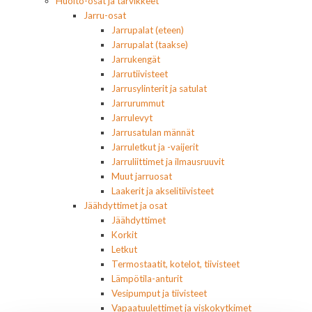
Huolto-osat ja tarvikkeet
Jarru-osat
Jarrupalat (eteen)
Jarrupalat (taakse)
Jarrukengät
Jarrutiivisteet
Jarrusylinterit ja satulat
Jarrurummut
Jarrulevyt
Jarrusatulan männät
Jarruletkut ja -vaijerit
Jarruliittimet ja ilmausruuvit
Muut jarruosat
Laakerit ja akselitiivisteet
Jäähdyttimet ja osat
Jäähdyttimet
Korkit
Letkut
Termostaatit, kotelot, tiivisteet
Lämpötila-anturit
Vesipumput ja tiivisteet
Vapaatuulettimet ja viskokytkimet