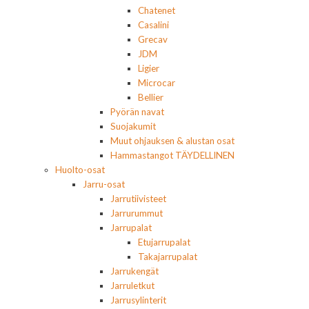
Chatenet
Casalini
Grecav
JDM
Ligier
Microcar
Bellier
Pyörän navat
Suojakumit
Muut ohjauksen & alustan osat
Hammastangot TÄYDELLINEN
Huolto-osat
Jarru-osat
Jarrutiivisteet
Jarrurummut
Jarrupalat
Etujarrupalat
Takajarrupalat
Jarrukengät
Jarruletkut
Jarrusylinterit