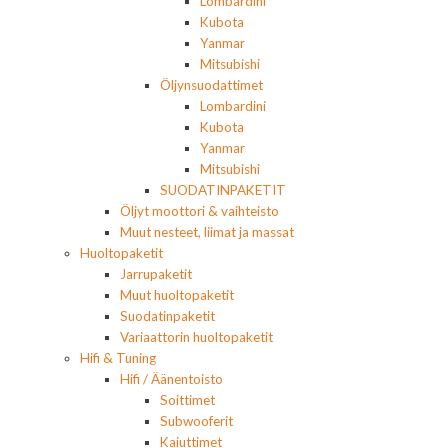
Lombardini
Kubota
Yanmar
Mitsubishi
Öljynsuodattimet
Lombardini
Kubota
Yanmar
Mitsubishi
SUODATINPAKETIT
Öljyt moottori & vaihteisto
Muut nesteet, liimat ja massat
Huoltopaketit
Jarrupaketit
Muut huoltopaketit
Suodatinpaketit
Variaattorin huoltopaketit
Hifi & Tuning
Hifi / Äänentoisto
Soittimet
Subwooferit
Kaiuttimet