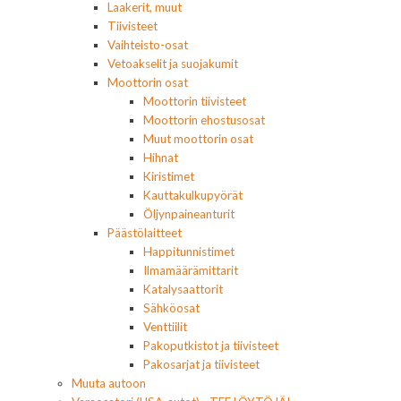
Laakerit, muut
Tiivisteet
Vaihteisto-osat
Vetoakselit ja suojakumit
Moottorin osat
Moottorin tiivisteet
Moottorin ehostusosat
Muut moottorin osat
Hihnat
Kiristimet
Kauttakulkupyörät
Öljynpaineanturit
Päästölaitteet
Happitunnistimet
Ilmamäärämittarit
Katalysaattorit
Sähköosat
Venttiilit
Pakoputkistot ja tiivisteet
Pakosarjat ja tiivisteet
Muuta autoon