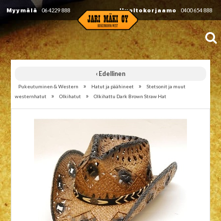
Myymälä
06 4229 888
Huoltokorjaamo
0400 654 888
‹ Edellinen
»
»
Pukeutuminen & Western
Hatut ja päähineet
Stetsonit ja muut
»
»
westernhatut
Olkihatut
Olkihattu Dark Brown Straw Hat