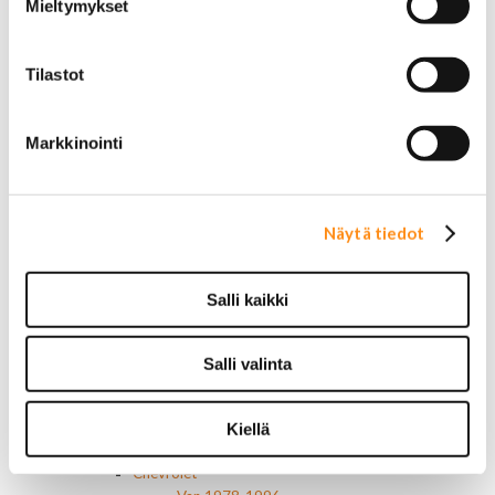
Mieltymykset
Muut
Ilmansuodattimet
AC Delco
Tilastot
Muut
Motorcaft
Raitisilmasuodattimet
Markkinointi
Öljyt, nesteet & maalit
Vaihteistoöljyt
Jarrunesteet
Moottoriöljyt
Näytä tiedot
Liimat ja massat
Muut nesteet
Maalit
Salli kaikki
Kirjallisuus
Korjausoppaat
Omistajan käsikirjat
Salli valinta
Muu autokirjallisuus
Korinosat
Starcraft levikesarja 97-03
Kiellä
Mustang korinosat
Chevrolet