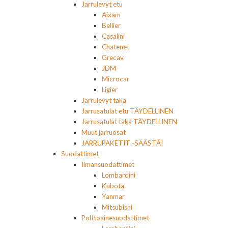
Jarrulevyt etu
Aixam
Bellier
Casalini
Chatenet
Grecav
JDM
Microcar
Ligier
Jarrulevyt taka
Jarrusatulat etu TÄYDELLINEN
Jarrusatulat taka TÄYDELLINEN
Muut jarruosat
JARRUPAKETIT -SÄÄSTÄ!
Suodattimet
Ilmansuodattimet
Lombardini
Kubota
Yanmar
Mitsubishi
Polttoainesuodattimet