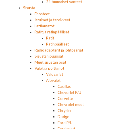
24 tuumaiset vanteet
Sisusta
Ehosteet
Istuimet ja tarvikkeet
Lattiamatot
Ratit ja ratinpäälliset
Ratit
Ratinpäälliset
Radioadapterit ja johtosarjat
Sisustan puuosat
Muut sisustan osat
Valot ja polttimot
Valosarjat
Ajovalot
Cadillac
Chevorlet P/U
Corvette
Chevrolet muut
Chrysler
Dodge
Ford P/U
Ford muut