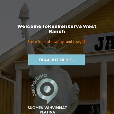
Welcome to
Koskenkorva
West
Ranch
Store for real cowboys
and cowgirls
TILAA UUTISKIRJE ›