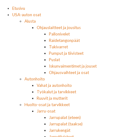
Etusivu
USA-auton osat
Alusta
Ohjauslaitteet ja jousitus
Pallonivelet
Raidetangonpäät
Tukivarret
Pumput ja tiivisteet
Puslat
Iskunvaimentimet ja jouset
Ohjausvaihteet ja osat
Autonhoito
Vahat ja autonhoito
Työkalut ja tarvikkeet
Ruuvit ja mutterit
Huolto-osat ja tarvikkeet
Jarru-osat
Jarrupalat (eteen)
Jarrupalat (taakse)
Jarrukengät
Jarrutiivisteet