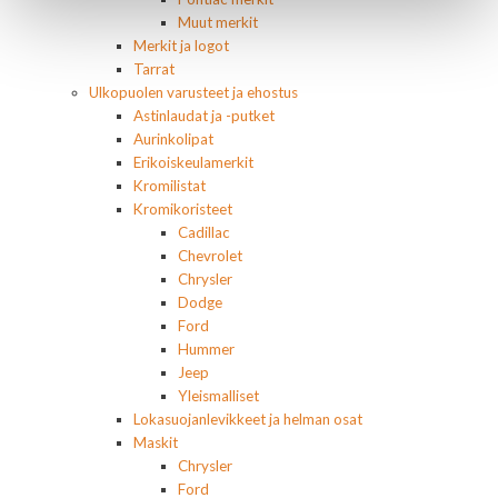
Muut merkit
Merkit ja logot
Tarrat
Ulkopuolen varusteet ja ehostus
Astinlaudat ja -putket
Aurinkolipat
Erikoiskeulamerkit
Kromilistat
Kromikoristeet
Cadillac
Chevrolet
Chrysler
Dodge
Ford
Hummer
Jeep
Yleismalliset
Lokasuojanlevikkeet ja helman osat
Maskit
Chrysler
Ford