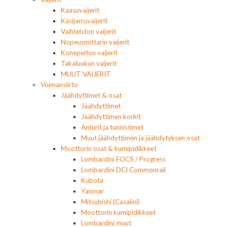
Kaasuvaijerit
Käsijarruvaijerit
Vaihteiston vaijerit
Nopeusmittarin vaijerit
Konepeiton vaijerit
Takaluukun vaijerit
MUUT VAIJERIT
Voimansiirto
Jäähdyttimet & osat
Jäähdyttimet
Jäähdyttimen korkit
Anturit ja tunnistimet
Muut jäähdyttimen ja jäähdytyksen osat
Moottorin osat & kumipidikkeet
Lombardini FOCS / Progress
Lombardini DCI Commonrail
Kubota
Yanmar
Mitsubishi (Casalini)
Moottorin kumipidikkeet
Lombardini muut