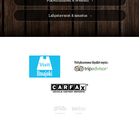
Pukeutuminen & Western
Lahjatavarat & sisustus