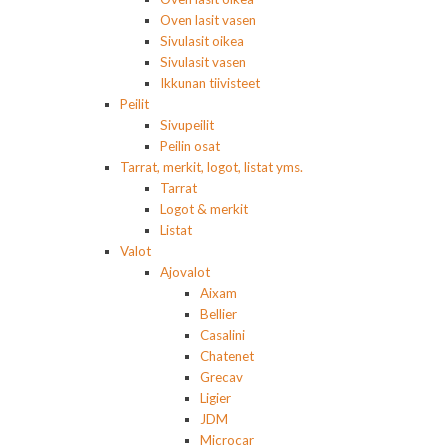
Oven lasit vasen
Sivulasit oikea
Sivulasit vasen
Ikkunan tiivisteet
Peilit
Sivupeilit
Peilin osat
Tarrat, merkit, logot, listat yms.
Tarrat
Logot & merkit
Listat
Valot
Ajovalot
Aixam
Bellier
Casalini
Chatenet
Grecav
Ligier
JDM
Microcar