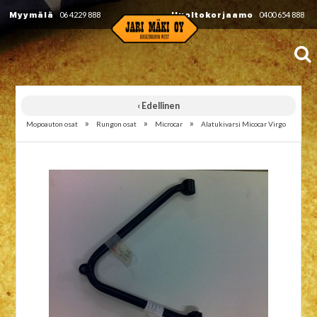
Myymälä
06 4229 888
Huoltokorjaamo
0400 654 888
‹ Edellinen
»
»
»
Mopoauton osat
Rungon osat
Microcar
Alatukivarsi Micocar Virgo