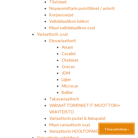
Tiivisteet
Nopeusmittarin pyörittimet / anturit
Korjaussarjat
Vaihdelaatikon lohkot
Muut vaihdelaatikon osat
Variaattorit, osat
Etuvariaattorit
Aixam
Casalini
Chatenet
Grecav
JDM
Ligier
Microcar
Bellier
Takavariaattorit
VARIAATTORIPAKETIT MOOTTORI+
VAIHTEISTO
Variaattorin puslat & liukupalat
Muut variaattorin osat
Tilaa uutiskirje ›
Variaattorin HUOLTOPAKETIT
Variaattorin vetohihnat