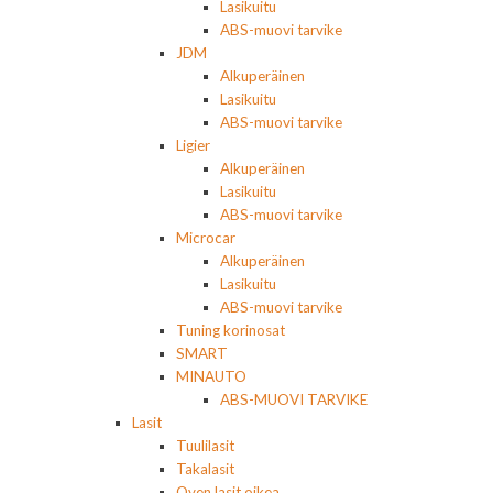
Lasikuitu
ABS-muovi tarvike
JDM
Alkuperäinen
Lasikuitu
ABS-muovi tarvike
Ligier
Alkuperäinen
Lasikuitu
ABS-muovi tarvike
Microcar
Alkuperäinen
Lasikuitu
ABS-muovi tarvike
Tuning korinosat
SMART
MINAUTO
ABS-MUOVI TARVIKE
Lasit
Tuulilasit
Takalasit
Oven lasit oikea