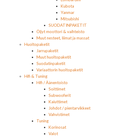
Kubota
Yanmar
Mitsubishi
SUODATINPAKETIT
Öljyt moottori & vaihteisto
Muut nesteet, liimat ja massat
Huoltopaketit
Jarrupaketit
Muut huoltopaketit
Suodatinpaketit
Variaattorin huoltopaketit
Hifi & Tuning
Hifi / Äänentoisto
Soittimet
Subwooferit
Kaiuttimet
Johdot / pientarvikkeet
Vahvistimet
Tuning
Korinosat
Valot