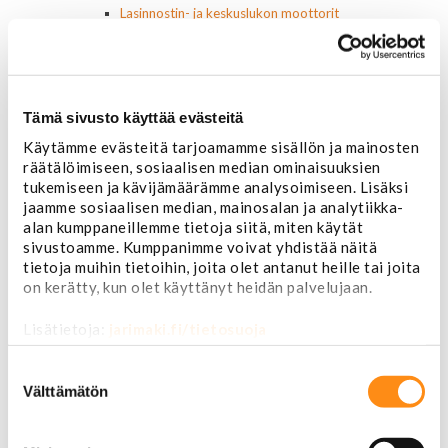
Lasinnostin- ja keskuslukon moottorit
Laturit ja laturin osat
Laturit
Laturin osat
Lämmitys ja ilmastointi
Tämä sivusto käyttää evästeitä
Etuvastukset
Kennot
Käytämme evästeitä tarjoamamme sisällön ja mainosten
Kompressorit ja osat
räätälöimiseen, sosiaalisen median ominaisuuksien
Käyttöpaneelit / kytkimet
tukemiseen ja kävijämäärämme analysoimiseen. Lisäksi
Moottorit
jaamme sosiaalisen median, mainosalan ja analytiikka-
Ilmastoinnin osat
alan kumppaneillemme tietoja siitä, miten käytät
Muut
sivustoamme. Kumppanimme voivat yhdistää näitä
Ohjainlaitteet
tietoja muihin tietoihin, joita olet antanut heille tai joita
on kerätty, kun olet käyttänyt heidän palvelujaan.
Startit ja startin osat
Starttimoottorit
Lisätietoja:
jarimaki.fi/tietosuoja
Starttimoottorin osat
Sytytysosat
Suostumuksen
Sähköosat
valinta
Välttämätön
Ajovalokytkimet
Jarruvalokytkimet
Keskuslukon kytkimet