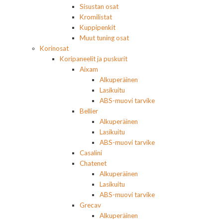
Sisustan osat
Kromilistat
Kuppipenkit
Muut tuning osat
Korinosat
Koripaneelit ja puskurit
Aixam
Alkuperäinen
Lasikuitu
ABS-muovi tarvike
Bellier
Alkuperäinen
Lasikuitu
ABS-muovi tarvike
Casalini
Chatenet
Alkuperäinen
Lasikuitu
ABS-muovi tarvike
Grecav
Alkuperäinen