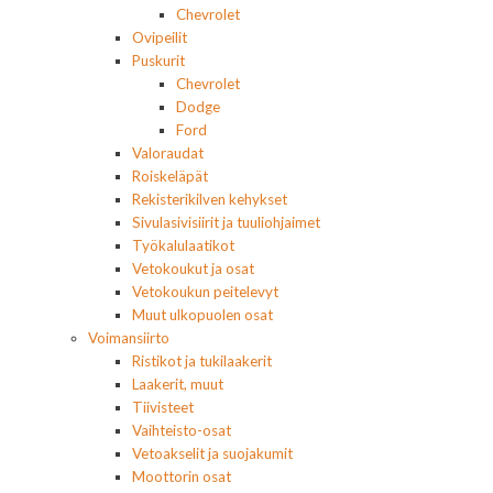
Chevrolet
Ovipeilit
Puskurit
Chevrolet
Dodge
Ford
Valoraudat
Roiskeläpät
Rekisterikilven kehykset
Sivulasivisiirit ja tuuliohjaimet
Työkalulaatikot
Vetokoukut ja osat
Vetokoukun peitelevyt
Muut ulkopuolen osat
Voimansiirto
Ristikot ja tukilaakerit
Laakerit, muut
Tiivisteet
Vaihteisto-osat
Vetoakselit ja suojakumit
Moottorin osat