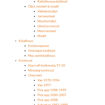
Raitisilmasuodattimet
Öljyt, nesteet & maalit
Vaihteistoöljyt
Jarrunesteet
Moottoriöljyt
Liimat ja massat
Muut nesteet
Maalit
Kirjallisuus
Korjausoppaat
Omistajan käsikirjat
Muu autokirjallisuus
Korinosat
Starcraft levikesarja 97-03
Mustang korinosat
Chevrolet
Van 1978-1996
Van 1997-
Pick upp 1988-1999
Pick upp 2000-2007
Pick upp 2008-
Suburban 1992-1999