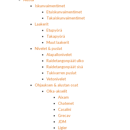
Iskunvaimentimet
Etuiskunvaimentimet
Takaiskunvaimentimet
Laakerit
Etupyörä
Takapyörä
Muut laakerit
Nivelet & puslat
Alapallonivelet
Raidetangonpäät ulko
Raidetangonpäät sisä
Tukivarren puslat
Vetonivelet
Ohjauksen & alustan osat
Olka-akselit
Aixam
Chatenet
Casalini
Grecav
JDM
Ligier