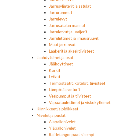
Jarrusylinterit ja satulat
Jarrurummut
Jarrulevyt
Jarrusatulan männät
Jarruletkut ja -vaijerit
Jarruliittimet ja ilmausruuvit
Muut jarruosat
Laakerit ja akselitiivisteet
Jäähdyttimet ja osat
Jäähdyttimet
Korkit
Letkut
Termostaatit, kotelot, tiivisteet
Lämpötila-anturit
Vesipumput ja tiivisteet
Vapaatuulettimet ja viskokytkimet
Kiinnikkeet ja pidikkeet
Nivelet ja puslat
Alapallonivelet
Yläpallonivelet
Raidetangonpäät sisempi