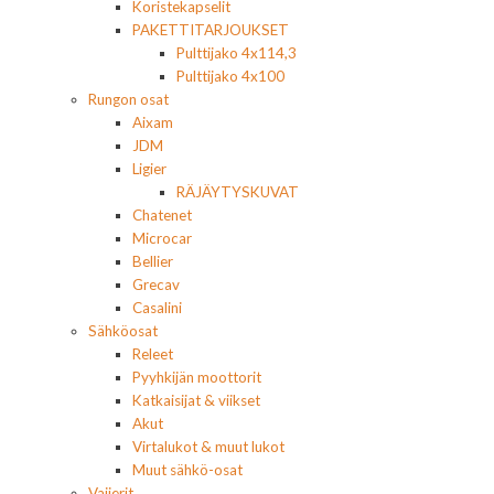
Koristekapselit
PAKETTITARJOUKSET
Pulttijako 4x114,3
Pulttijako 4x100
Rungon osat
Aixam
JDM
Ligier
RÄJÄYTYSKUVAT
Chatenet
Microcar
Bellier
Grecav
Casalini
Sähköosat
Releet
Pyyhkijän moottorit
Katkaisijat & viikset
Akut
Virtalukot & muut lukot
Muut sähkö-osat
Vaijerit