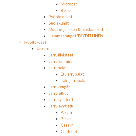
Microcar
Bellier
Pyörän navat
Suojakumit
Muut ohjauksen & alustan osat
Hammastangot TÄYDELLINEN
Huolto-osat
Jarru-osat
Jarrutiivisteet
Jarrurummut
Jarrupalat
Etujarrupalat
Takajarrupalat
Jarrukengät
Jarruletkut
Jarrusylinterit
Jarrulevyt etu
Aixam
Bellier
Casalini
Chatenet