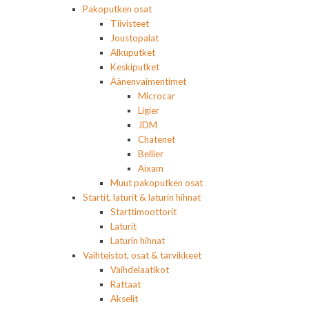
Pakoputken osat
Tiivisteet
Joustopalat
Alkuputket
Keskiputket
Äänenvaimentimet
Microcar
Ligier
JDM
Chatenet
Bellier
Aixam
Muut pakoputken osat
Startit, laturit & laturin hihnat
Starttimoottorit
Laturit
Laturin hihnat
Vaihteistot, osat & tarvikkeet
Vaihdelaatikot
Rattaat
Akselit