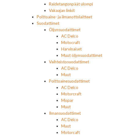
Raidetangonpäät ulompi
Vakaajan linkit
Polttoaine- ja ilmanottolaitteet
Suodattimet
Öljynsuodattimet
AC Delco
Motocraft
Harvinaiset
Muut öljynsuodattimet
Vaihteistosuodattimet
AC Delco
Muut
Polttoainesuodattimet
AC Delco
Motorcraft
Mopar
Muut
Ilmansuodattimet
AC Delco
Muut
Motorcaft