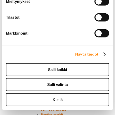
Mieltymykset
Lasinnostimen kytkimet
Lämmityslaitteen osat
Muut kytkimet ja sähköosat
Tilastot
Nelivedon kytkimet
Ovivalokykimet
Releet ja sulakkeet
Markkinointi
Vakionopeudensäätimen osat
Tarrat, tunnukset, logot, merkit
Alkuperäiset tarrat ja teipit
Käytetyt alkuperäismerkit
Näytä tiedot
AMC merkit
Buick merkit
Cadillac merkit
Salli kaikki
Chevrolet merkit
Chrysler merkit
Dodge merkit
Salli valinta
Ford merkit
Lincoln merkit
Mercury merkit
Kiellä
Oldsmobile merkit
Plymouth merkit
Pontiac merkit