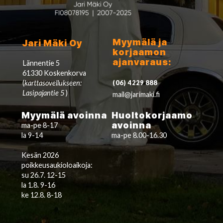
Myymälä ja
Jari Mäki Oy
korjaamon
ajanvaraus:
Lännentie 5
61330 Koskenkorva
(
karttasovellukseen:
(06) 4229 888
Lasipajantie 5
)
mail@jarimaki.fi
Myymälä avoinna
Huoltokorjaamo
avoinna
ma-pe 8-17
la 9-14
ma-pe 8.00-16.30
Kesän 2026
poikkeusaukioloaikoja:
su 26.7. 12-15
la 1.8. 9-16
ke 12.8. 8-18