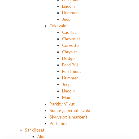
Lincoln
Hummer
Jeep
Takavalot
Cadillac
Chevrolet
Corvette
Chrysler
Dodge
Ford P/U
Ford muut
Hummer
Jeep
Lincoln
Muut
Parkit / Vilkut
Sumu- ja peruutusvalot
Sivuvalot ja markerit
Polttimot
Sähköosat
Akut