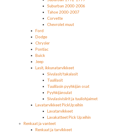
Suburban 2000-2006
Tahoe 2000-2007
Corvette
Chevrolet muut
Ford
Dodge
Chrysler
Pontiac
Buick
Jeep
Lasit, ikkunatarvikkeet
Sivulasit/takalasit
Tuulilasit
Tuulilasin pyyhkijän osat
Pyyhkijänsulat
Sivulasivisiirit ja tuuliohjaimet
Lavatarvikkeet PickUp:eihin
Lavatarvikkeet
Lavakatteet Pick Up:eihin
Renkaat ja vanteet
Renkaat ja tarvikkeet