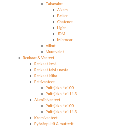
Takavalot
Aixam
Bellier
Chatenet
Ligier
JDM
Microcar
Vilkut
Muut valot
Renkaat & Vanteet
Renkaat kesä
Renkaat talvi / nasta
Renkaat kitka
Peltivanteet
Pulttijako 4x100
Pulttijako 4x114,3
Alumiinivanteet
Pulttijako 4x100
Pulttijako 4x114,3
Kromivanteet
Pyöränpultit & mutterit