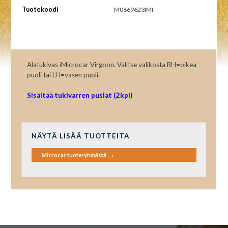
Tuotekoodi
M0669623IMI
Alatukivas iMicrocar Virgoon. Valitse valikosta RH=oikea
puoli tai LH=vasen puoli.
Sisältää tukivarren puslat (2kpl)
NÄYTÄ LISÄÄ TUOTTEITA
Microcar tuoteryhmästä