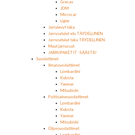
Grecav
JDM
Microcar
Ligier
Jarrulevyt taka
Jarrusatulat etu TÄYDELLINEN
Jarrusatulat taka TÄYDELLINEN
Muut jarruosat
JARRUPAKETIT -SÄÄSTÄ!
Suodattimet
Ilmansuodattimet
Lombardini
Kubota
Yanmar
Mitsubishi
Polttoainesuodattimet
Lombardini
Kubota
Yanmar
Mitsubishi
Öljynsuodattimet
Lombardini