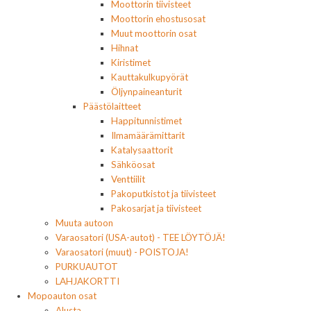
Moottorin tiivisteet
Moottorin ehostusosat
Muut moottorin osat
Hihnat
Kiristimet
Kauttakulkupyörät
Öljynpaineanturit
Päästölaitteet
Happitunnistimet
Ilmamäärämittarit
Katalysaattorit
Sähköosat
Venttiilit
Pakoputkistot ja tiivisteet
Pakosarjat ja tiivisteet
Muuta autoon
Varaosatori (USA-autot) - TEE LÖYTÖJÄ!
Varaosatori (muut) - POISTOJA!
PURKUAUTOT
LAHJAKORTTI
Mopoauton osat
Alusta