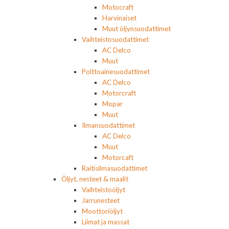
Motocraft
Harvinaiset
Muut öljynsuodattimet
Vaihteistosuodattimet
AC Delco
Muut
Polttoainesuodattimet
AC Delco
Motorcraft
Mopar
Muut
Ilmansuodattimet
AC Delco
Muut
Motorcaft
Raitisilmasuodattimet
Öljyt, nesteet & maalit
Vaihteistoöljyt
Jarrunesteet
Moottoriöljyt
Liimat ja massat