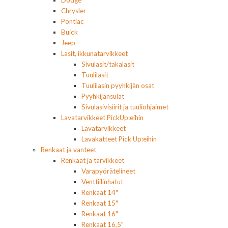
Dodge
Chrysler
Pontiac
Buick
Jeep
Lasit, ikkunatarvikkeet
Sivulasit/takalasit
Tuulilasit
Tuulilasin pyyhkijän osat
Pyyhkijänsulat
Sivulasivisiirit ja tuuliohjaimet
Lavatarvikkeet PickUp:eihin
Lavatarvikkeet
Lavakatteet Pick Up:eihin
Renkaat ja vanteet
Renkaat ja tarvikkeet
Varapyörätelineet
Venttiilinhatut
Renkaat 14"
Renkaat 15"
Renkaat 16"
Renkaat 16,5"