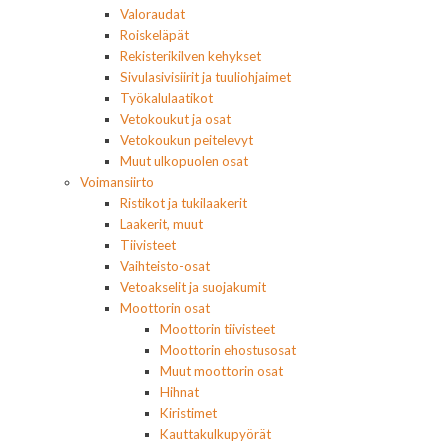
Valoraudat
Roiskeläpät
Rekisterikilven kehykset
Sivulasivisiirit ja tuuliohjaimet
Työkalulaatikot
Vetokoukut ja osat
Vetokoukun peitelevyt
Muut ulkopuolen osat
Voimansiirto
Ristikot ja tukilaakerit
Laakerit, muut
Tiivisteet
Vaihteisto-osat
Vetoakselit ja suojakumit
Moottorin osat
Moottorin tiivisteet
Moottorin ehostusosat
Muut moottorin osat
Hihnat
Kiristimet
Kauttakulkupyörät