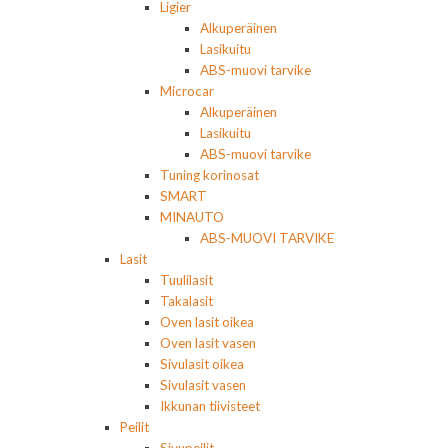
Ligier
Alkuperäinen
Lasikuitu
ABS-muovi tarvike
Microcar
Alkuperäinen
Lasikuitu
ABS-muovi tarvike
Tuning korinosat
SMART
MINAUTO
ABS-MUOVI TARVIKE
Lasit
Tuulilasit
Takalasit
Oven lasit oikea
Oven lasit vasen
Sivulasit oikea
Sivulasit vasen
Ikkunan tiivisteet
Peilit