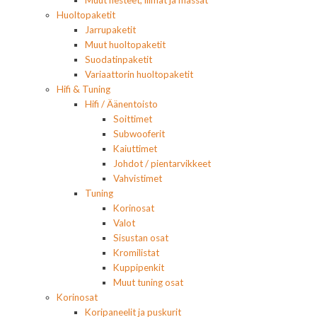
Muut nesteet, liimat ja massat
Huoltopaketit
Jarrupaketit
Muut huoltopaketit
Suodatinpaketit
Variaattorin huoltopaketit
Hifi & Tuning
Hifi / Äänentoisto
Soittimet
Subwooferit
Kaiuttimet
Johdot / pientarvikkeet
Vahvistimet
Tuning
Korinosat
Valot
Sisustan osat
Kromilistat
Kuppipenkit
Muut tuning osat
Korinosat
Koripaneelit ja puskurit