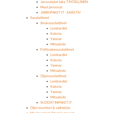
Jarrusatulat taka TÄYDELLINEN
Muut jarruosat
JARRUPAKETIT -SÄÄSTÄ!
Suodattimet
Ilmansuodattimet
Lombardini
Kubota
Yanmar
Mitsubishi
Polttoainesuodattimet
Lombardini
Kubota
Yanmar
Mitsubishi
Öljynsuodattimet
Lombardini
Kubota
Yanmar
Mitsubishi
SUODATINPAKETIT
Öljyt moottori & vaihteisto