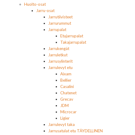
Huolto-osat
Jarru-osat
Jarrutiivisteet
Jarrurummut
Jarrupalat
Etujarrupalat
Takajarrupalat
Jarrukengät
Jarruletkut
Jarrusylinterit
Jarrulevyt etu
Aixam
Bellier
Casalini
Chatenet
Grecav
JDM
Microcar
Ligier
Jarrulevyt taka
Jarrusatulat etu TÄYDELLINEN