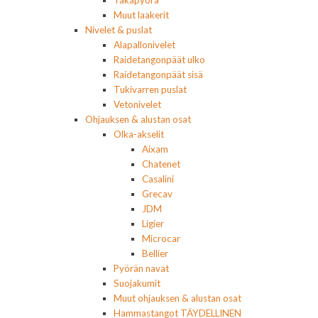
Takapyörä
Muut laakerit
Nivelet & puslat
Alapallonivelet
Raidetangonpäät ulko
Raidetangonpäät sisä
Tukivarren puslat
Vetonivelet
Ohjauksen & alustan osat
Olka-akselit
Aixam
Chatenet
Casalini
Grecav
JDM
Ligier
Microcar
Bellier
Pyörän navat
Suojakumit
Muut ohjauksen & alustan osat
Hammastangot TÄYDELLINEN