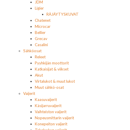
JDM
Ligier
RÄJÄYTYSKUVAT
Chatenet
Microcar
Bellier
Grecav
Casalini
Sähköosat
Releet
Pyyhkijän moottorit
Katkaisijat & viikset
Akut
Virtalukot & muut lukot
Muut sähkö-osat
Vaijerit
Kaasuvaijerit
Käsijarruvaijerit
Vaihteiston vaijerit
Nopeusmittarin vaijerit
Konepeiton vaijerit