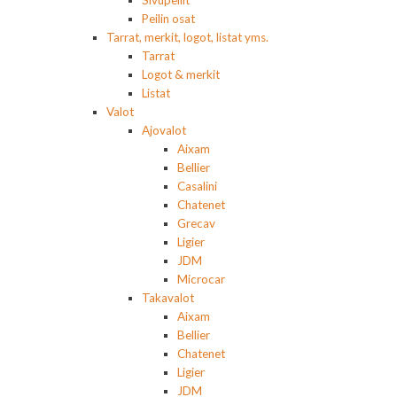
Sivupeilit
Peilin osat
Tarrat, merkit, logot, listat yms.
Tarrat
Logot & merkit
Listat
Valot
Ajovalot
Aixam
Bellier
Casalini
Chatenet
Grecav
Ligier
JDM
Microcar
Takavalot
Aixam
Bellier
Chatenet
Ligier
JDM