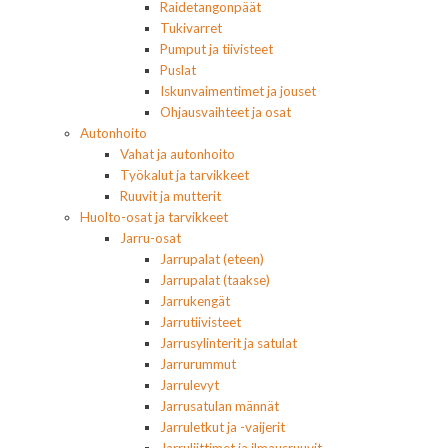
Raidetangonpäät
Tukivarret
Pumput ja tiivisteet
Puslat
Iskunvaimentimet ja jouset
Ohjausvaihteet ja osat
Autonhoito
Vahat ja autonhoito
Työkalut ja tarvikkeet
Ruuvit ja mutterit
Huolto-osat ja tarvikkeet
Jarru-osat
Jarrupalat (eteen)
Jarrupalat (taakse)
Jarrukengät
Jarrutiivisteet
Jarrusylinterit ja satulat
Jarrurummut
Jarrulevyt
Jarrusatulan männät
Jarruletkut ja -vaijerit