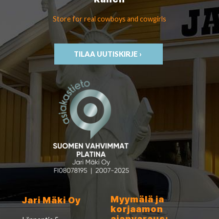
Store for real cowboys
and cowgirls
TILAA UUTISKIRJE ›
Myymälä ja
Jari Mäki Oy
korjaamon
ajanvaraus: