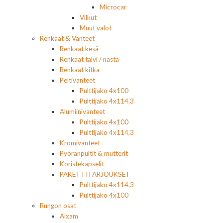
Microcar
Vilkut
Muut valot
Renkaat & Vanteet
Renkaat kesä
Renkaat talvi / nasta
Renkaat kitka
Peltivanteet
Pulttijako 4x100
Pulttijako 4x114,3
Alumiinivanteet
Pulttijako 4x100
Pulttijako 4x114,3
Kromivanteet
Pyöränpultit & mutterit
Koristekapselit
PAKETTITARJOUKSET
Pulttijako 4x114,3
Pulttijako 4x100
Rungon osat
Aixam