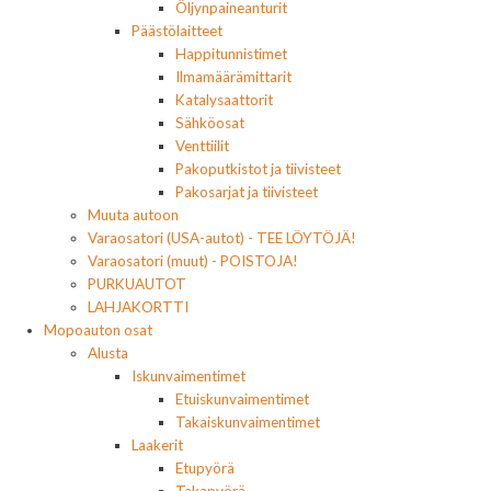
Öljynpaineanturit
Päästölaitteet
Happitunnistimet
Ilmamäärämittarit
Katalysaattorit
Sähköosat
Venttiilit
Pakoputkistot ja tiivisteet
Pakosarjat ja tiivisteet
Muuta autoon
Varaosatori (USA-autot) - TEE LÖYTÖJÄ!
Varaosatori (muut) - POISTOJA!
PURKUAUTOT
LAHJAKORTTI
Mopoauton osat
Alusta
Iskunvaimentimet
Etuiskunvaimentimet
Takaiskunvaimentimet
Laakerit
Etupyörä