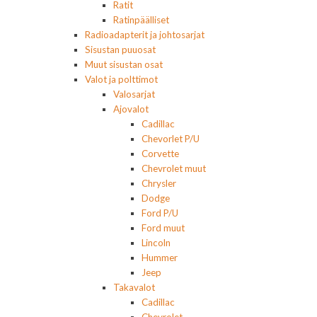
Ratit
Ratinpäälliset
Radioadapterit ja johtosarjat
Sisustan puuosat
Muut sisustan osat
Valot ja polttimot
Valosarjat
Ajovalot
Cadillac
Chevorlet P/U
Corvette
Chevrolet muut
Chrysler
Dodge
Ford P/U
Ford muut
Lincoln
Hummer
Jeep
Takavalot
Cadillac