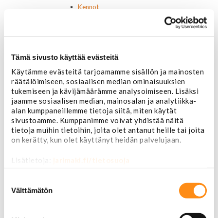
Kennot
Kompressorit ja osat
Käyttöpaneelit / kytkimet
Moottorit
Ilmastoinnin osat
Tämä sivusto käyttää evästeitä
Muut
Ohjainlaitteet
Käytämme evästeitä tarjoamamme sisällön ja mainosten
Startit ja startin osat
räätälöimiseen, sosiaalisen median ominaisuuksien
Starttimoottorit
tukemiseen ja kävijämäärämme analysoimiseen. Lisäksi
Starttimoottorin osat
jaamme sosiaalisen median, mainosalan ja analytiikka-
Sytytysosat
alan kumppaneillemme tietoja siitä, miten käytät
Sähköosat
sivustoamme. Kumppanimme voivat yhdistää näitä
tietoja muihin tietoihin, joita olet antanut heille tai joita
Ajovalokytkimet
on kerätty, kun olet käyttänyt heidän palvelujaan.
Jarruvalokytkimet
Keskuslukon kytkimet
Lisätietoja:
jarimaki.fi/tietosuoja
Lasinnostimen kytkimet
Lämmityslaitteen osat
Suostumuksen
Muut kytkimet ja sähköosat
valinta
Välttämätön
Nelivedon kytkimet
Ovivalokykimet
Releet ja sulakkeet