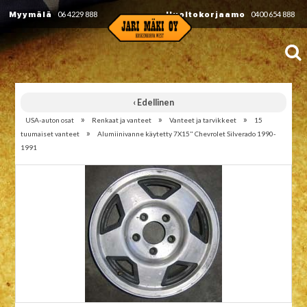
Myymälä
06 4229 888
Huoltokorjaamo
0400 654 888
‹ Edellinen
»
»
»
USA-auton osat
Renkaat ja vanteet
Vanteet ja tarvikkeet
15
»
tuumaiset vanteet
Alumiinivanne käytetty 7X15" Chevrolet Silverado 1990-
1991