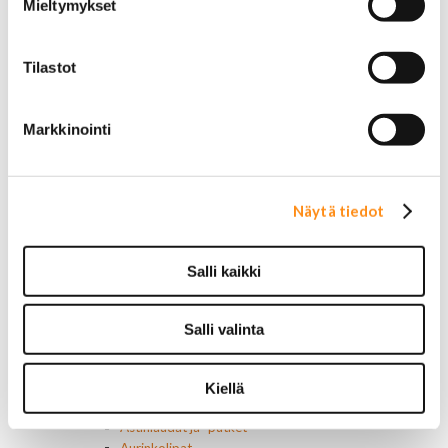
Mieltymykset
Vakionopeudensäätimen osat
Tarrat, tunnukset, logot, merkit
Alkuperäiset tarrat ja teipit
Tilastot
Käytetyt alkuperäismerkit
AMC merkit
Buick merkit
Markkinointi
Cadillac merkit
Chevrolet merkit
Chrysler merkit
Dodge merkit
Näytä tiedot
Ford merkit
Lincoln merkit
Mercury merkit
Salli kaikki
Oldsmobile merkit
Plymouth merkit
Pontiac merkit
Salli valinta
Muut merkit
Merkit ja logot
Tarrat
Kiellä
Ulkopuolen varusteet ja ehostus
Astinlaudat ja -putket