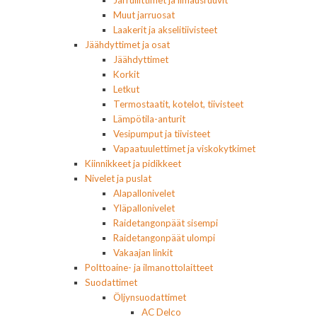
Jarruliittimet ja ilmausruuvit
Muut jarruosat
Laakerit ja akselitiivisteet
Jäähdyttimet ja osat
Jäähdyttimet
Korkit
Letkut
Termostaatit, kotelot, tiivisteet
Lämpötila-anturit
Vesipumput ja tiivisteet
Vapaatuulettimet ja viskokytkimet
Kiinnikkeet ja pidikkeet
Nivelet ja puslat
Alapallonivelet
Yläpallonivelet
Raidetangonpäät sisempi
Raidetangonpäät ulompi
Vakaajan linkit
Polttoaine- ja ilmanottolaitteet
Suodattimet
Öljynsuodattimet
AC Delco