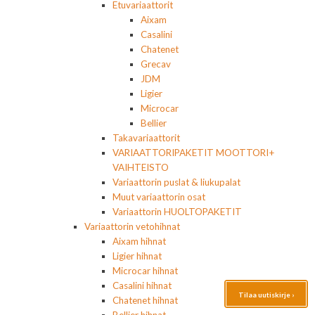
Etuvariaattorit
Aixam
Casalini
Chatenet
Grecav
JDM
Ligier
Microcar
Bellier
Takavariaattorit
VARIAATTORIPAKETIT MOOTTORI+
VAIHTEISTO
Variaattorin puslat & liukupalat
Muut variaattorin osat
Variaattorin HUOLTOPAKETIT
Variaattorin vetohihnat
Aixam hihnat
Ligier hihnat
Microcar hihnat
Casalini hihnat
Tilaa uutiskirje ›
Chatenet hihnat