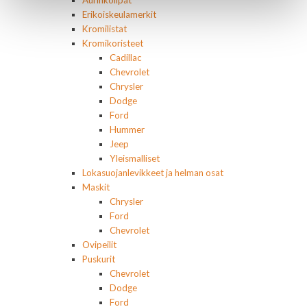
Aurinkolipat
Erikoiskeulamerkit
Kromilistat
Kromikoristeet
Cadillac
Chevrolet
Chrysler
Dodge
Ford
Hummer
Jeep
Yleismalliset
Lokasuojanlevikkeet ja helman osat
Maskit
Chrysler
Ford
Chevrolet
Ovipeilit
Puskurit
Chevrolet
Dodge
Ford