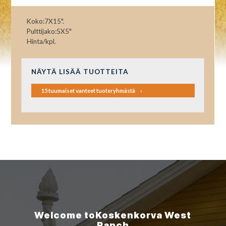
Koko:7X15".
Pulttijako:5X5"
Hinta/kpl.
NÄYTÄ LISÄÄ TUOTTEITA
15 tuumaiset vanteet tuoteryhmästä
Welcome to
Koskenkorva
West
Ranch