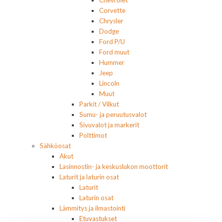
Chevrolet
Corvette
Chrysler
Dodge
Ford P/U
Ford muut
Hummer
Jeep
Lincoln
Muut
Parkit / Vilkut
Sumu- ja peruutusvalot
Sivuvalot ja markerit
Polttimot
Sähköosat
Akut
Lasinnostin- ja keskuslukon moottorit
Laturit ja laturin osat
Laturit
Laturin osat
Lämmitys ja ilmastointi
Etuvastukset