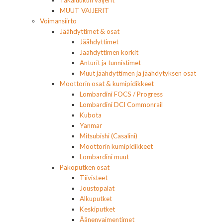
Takaluukun vaijerit
MUUT VAIJERIT
Voimansiirto
Jäähdyttimet & osat
Jäähdyttimet
Jäähdyttimen korkit
Anturit ja tunnistimet
Muut jäähdyttimen ja jäähdytyksen osat
Moottorin osat & kumipidikkeet
Lombardini FOCS / Progress
Lombardini DCI Commonrail
Kubota
Yanmar
Mitsubishi (Casalini)
Moottorin kumipidikkeet
Lombardini muut
Pakoputken osat
Tiivisteet
Joustopalat
Alkuputket
Keskiputket
Äänenvaimentimet