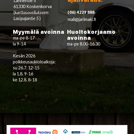
Lännentie 5
61330 Koskenkorva
(
karttasovellukseen:
(06) 4229 888
Lasipajantie 5
)
mail@jarimaki.fi
Myymälä avoinna
Huoltokorjaamo
avoinna
ma-pe 8-17
la 9-14
ma-pe 8.00-16.30
Kesän 2026
poikkeusaukioloaikoja:
su 26.7. 12-15
la 1.8. 9-16
ke 12.8. 8-18