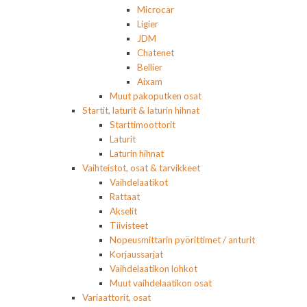
Microcar
Ligier
JDM
Chatenet
Bellier
Aixam
Muut pakoputken osat
Startit, laturit & laturin hihnat
Starttimoottorit
Laturit
Laturin hihnat
Vaihteistot, osat & tarvikkeet
Vaihdelaatikot
Rattaat
Akselit
Tiivisteet
Nopeusmittarin pyörittimet / anturit
Korjaussarjat
Vaihdelaatikon lohkot
Muut vaihdelaatikon osat
Variaattorit, osat