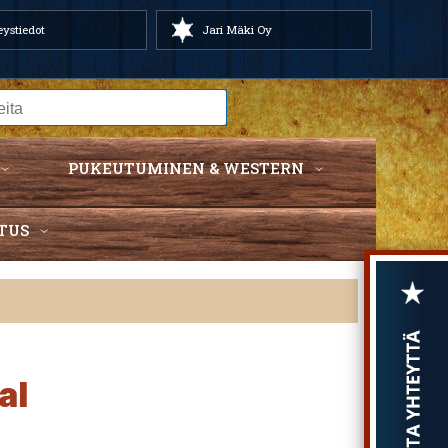
ystiedot
Jari Mäki Oy
PUKEUTUMINEN & WESTERN
TUS
al