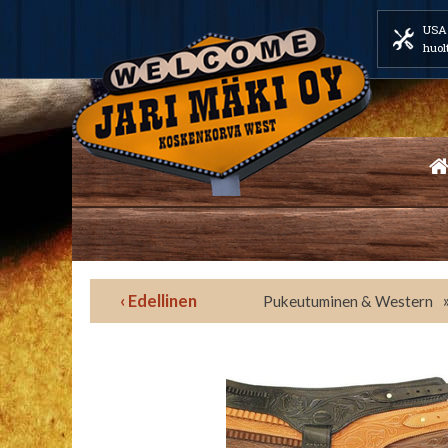
USA 
huol
‹ Edellinen
Pukeutuminen & Western