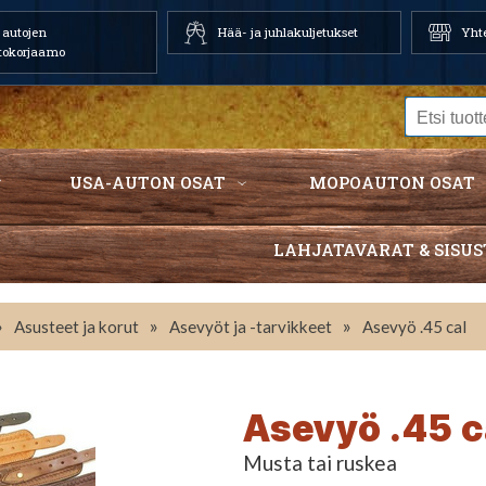
autojen
Hää- ja juhlakuljetukset
Yhte
tokorjaamo
USA-AUTON OSAT
MOPOAUTON OSAT
LAHJATAVARAT & SISUS
»
»
»
Asusteet ja korut
Asevyöt ja -tarvikkeet
Asevyö .45 cal
Asevyö .45 c
Musta tai ruskea