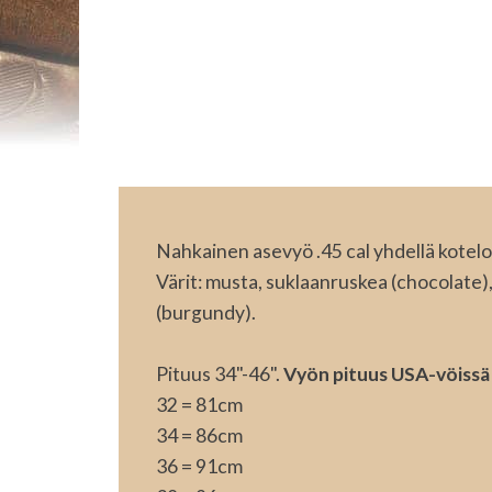
Nahkainen asevyö .45 cal yhdellä kotelol
Värit: musta, suklaanruskea (chocolate)
(burgundy).
Pituus 34"-46".
Vyön pituus USA-vöissä 
32 = 81cm
34 = 86cm
36 = 91cm