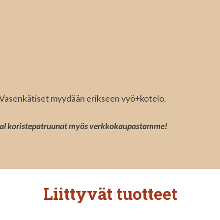
a. Vasenkätiset myydään erikseen vyö+kotelo.
cal koristepatruunat myös verkkokaupastamme!
Liittyvät tuotteet