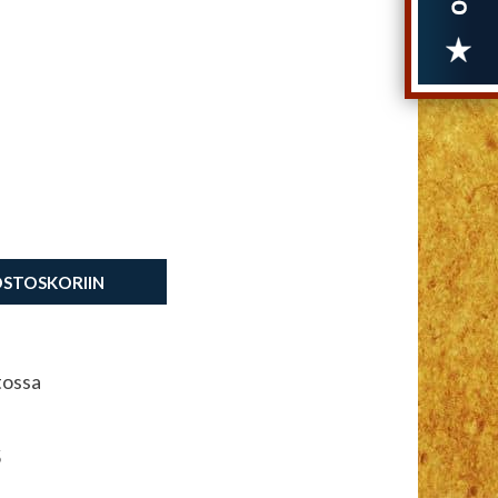
OSTOSKORIIN
tossa
5