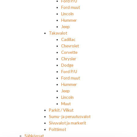
Ford P/U
Ford muut
Lincoln
Hummer
Jeep
Takavalot
Cadillac
Chevrolet
Corvette
Chrysler
Dodge
Ford P/U
Ford muut
Hummer
Jeep
Lincoln
Muut
Parkit / Vilkut
Sumu- ja peruutusvalot
Sivuvalot ja markerit
Polttimot
Sähköosat