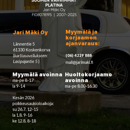
Myymälä ja
Jari Mäki Oy
korjaamon
ajanvaraus:
Lännentie 5
61330 Koskenkorva
(
karttasovellukseen:
(06) 4229 888
Lasipajantie 5
)
mail@jarimaki.fi
Myymälä avoinna
Huoltokorjaamo
avoinna
ma-pe 8-17
la 9-14
ma-pe 8.00-16.30
Kesän 2026
poikkeusaukioloaikoja:
su 26.7. 12-15
la 1.8. 9-16
ke 12.8. 8-18