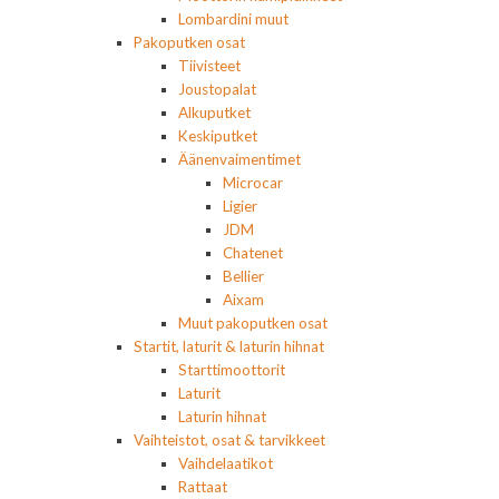
Lombardini muut
Pakoputken osat
Tiivisteet
Joustopalat
Alkuputket
Keskiputket
Äänenvaimentimet
Microcar
Ligier
JDM
Chatenet
Bellier
Aixam
Muut pakoputken osat
Startit, laturit & laturin hihnat
Starttimoottorit
Laturit
Laturin hihnat
Vaihteistot, osat & tarvikkeet
Vaihdelaatikot
Rattaat