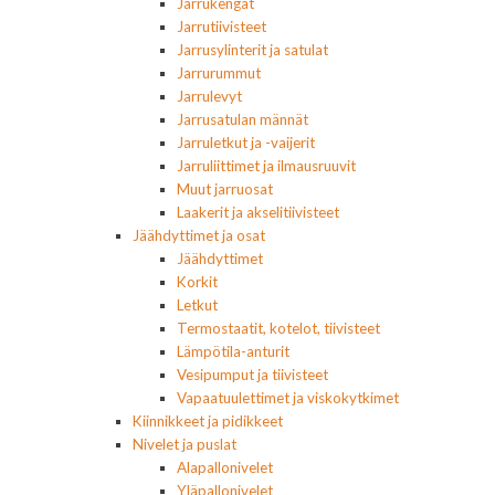
Jarrukengät
Jarrutiivisteet
Jarrusylinterit ja satulat
Jarrurummut
Jarrulevyt
Jarrusatulan männät
Jarruletkut ja -vaijerit
Jarruliittimet ja ilmausruuvit
Muut jarruosat
Laakerit ja akselitiivisteet
Jäähdyttimet ja osat
Jäähdyttimet
Korkit
Letkut
Termostaatit, kotelot, tiivisteet
Lämpötila-anturit
Vesipumput ja tiivisteet
Vapaatuulettimet ja viskokytkimet
Kiinnikkeet ja pidikkeet
Nivelet ja puslat
Alapallonivelet
Yläpallonivelet