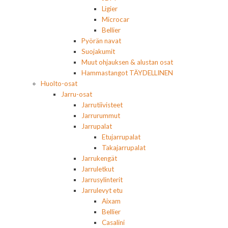
Ligier
Microcar
Bellier
Pyörän navat
Suojakumit
Muut ohjauksen & alustan osat
Hammastangot TÄYDELLINEN
Huolto-osat
Jarru-osat
Jarrutiivisteet
Jarrurummut
Jarrupalat
Etujarrupalat
Takajarrupalat
Jarrukengät
Jarruletkut
Jarrusylinterit
Jarrulevyt etu
Aixam
Bellier
Casalini