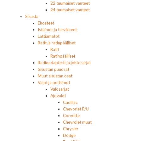
22 tuumaiset vanteet
24 tuumaiset vanteet
Sisusta
Ehosteet
Istuimet ja tarvikkeet
Lattiamatot
Ratit ja ratinpäälliset
Ratit
Ratinpäälliset
Radioadapterit ja johtosarjat
Sisustan puuosat
Muut sisustan osat
Valot ja polttimot
Valosarjat
Ajovalot
Cadillac
Chevorlet P/U
Corvette
Chevrolet muut
Chrysler
Dodge