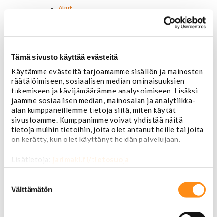
Akut
Lasinnostin- ja keskuslukon moottorit
Laturit ja laturin osat
Laturit
Laturin osat
Tämä sivusto käyttää evästeitä
Lämmitys ja ilmastointi
Etuvastukset
Käytämme evästeitä tarjoamamme sisällön ja mainosten
Kennot
räätälöimiseen, sosiaalisen median ominaisuuksien
Kompressorit ja osat
tukemiseen ja kävijämäärämme analysoimiseen. Lisäksi
jaamme sosiaalisen median, mainosalan ja analytiikka-
Käyttöpaneelit / kytkimet
alan kumppaneillemme tietoja siitä, miten käytät
Moottorit
sivustoamme. Kumppanimme voivat yhdistää näitä
Ilmastoinnin osat
tietoja muihin tietoihin, joita olet antanut heille tai joita
Muut
on kerätty, kun olet käyttänyt heidän palvelujaan.
Ohjainlaitteet
Startit ja startin osat
Lisätietoja:
jarimaki.fi/tietosuoja
Starttimoottorit
Starttimoottorin osat
Suostumuksen
Sytytysosat
valinta
Välttämätön
Sähköosat
Ajovalokytkimet
Jarruvalokytkimet