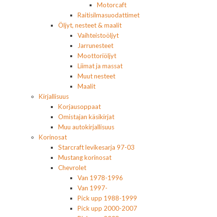
Motorcaft
Raitisilmasuodattimet
Öljyt, nesteet & maalit
Vaihteistoöljyt
Jarrunesteet
Moottoriöljyt
Liimat ja massat
Muut nesteet
Maalit
Kirjallisuus
Korjausoppaat
Omistajan käsikirjat
Muu autokirjallisuus
Korinosat
Starcraft levikesarja 97-03
Mustang korinosat
Chevrolet
Van 1978-1996
Van 1997-
Pick upp 1988-1999
Pick upp 2000-2007