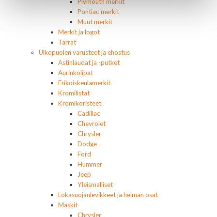
Plymouth merkit
Pontiac merkit
Muut merkit
Merkit ja logot
Tarrat
Ulkopuolen varusteet ja ehostus
Astinlaudat ja -putket
Aurinkolipat
Erikoiskeulamerkit
Kromilistat
Kromikoristeet
Cadillac
Chevrolet
Chrysler
Dodge
Ford
Hummer
Jeep
Yleismalliset
Lokasuojanlevikkeet ja helman osat
Maskit
Chrysler