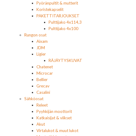
Pyöränpultit & mutterit
Koristekapselit
PAKETTITARJOUKSET
Pulttijako 4x114,3
Pulttijako 4x100
Rungon osat
Aixam
JDM
Ligier
RÄJÄYTYSKUVAT
Chatenet
Microcar
Bellier
Grecav
Casalini
Sähköosat
Releet
Pyyhkijän moottorit
Katkaisijat & viikset
Akut
Virtalukot & muut lukot