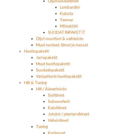
Öljynsuodattimet
Lombardini
Kubota
Yanmar
Mitsubishi
SUODATINPAKETIT
Öljyt moottori & vaihteisto
Muut nesteet, liimat ja massat
Huoltopaketit
Jarrupaketit
Muut huoltopaketit
Suodatinpaketit
Variaattorin huoltopaketit
Hifi & Tuning
Hifi / Äänentoisto
Soittimet
Subwooferit
Kaiuttimet
Johdot / pientarvikkeet
Vahvistimet
Tuning
Korinosat