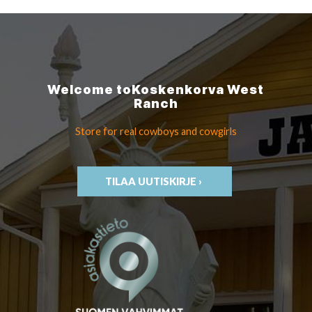
Welcome to
Koskenkorva
West
Ranch
Store for real cowboys
and cowgirls
TILAA UUTISKIRJE ›