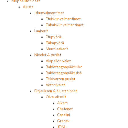
Mopoauton osat
Alusta
Iskunvaimentimet
Etuiskunvaimentimet
Takaiskunvaimentimet
Laakerit
Etupyörä
Takapyörä
Muut laakerit
Nivelet & puslat
Alapallonivelet
Raidetangonpäät ulko
Raidetangonpäät sisä
Tukivarren puslat
Vetonivelet
Ohjauksen & alustan osat
Olka-akselit
Aixam
Chatenet
Casalini
Grecav
JDM