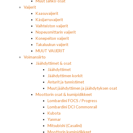
Muut sähkö-osat
Vaijerit
Kaasuvaijerit
Käsijarruvaijerit
Vaihteiston vaijerit
Nopeusmittarin vaijerit
Konepeiton vaijerit
Takaluukun vaijerit
MUUT VAIJERIT
Voimansiirto
Jäähdyttimet & osat
Jäähdyttimet
Jäähdyttimen korkit
Anturit ja tunnistimet
Muut jäähdyttimen ja jäähdytyksen osat
Moottorin osat & kumipidikkeet
Lombardini FOCS / Progress
Lombardini DCI Commonrail
Kubota
Yanmar
Mitsubishi (Casalini)
Moottorin kumipidikkeet