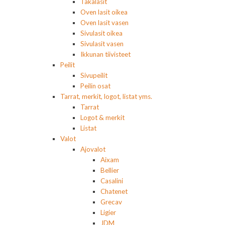
Takalasit
Oven lasit oikea
Oven lasit vasen
Sivulasit oikea
Sivulasit vasen
Ikkunan tiivisteet
Peilit
Sivupeilit
Peilin osat
Tarrat, merkit, logot, listat yms.
Tarrat
Logot & merkit
Listat
Valot
Ajovalot
Aixam
Bellier
Casalini
Chatenet
Grecav
Ligier
JDM