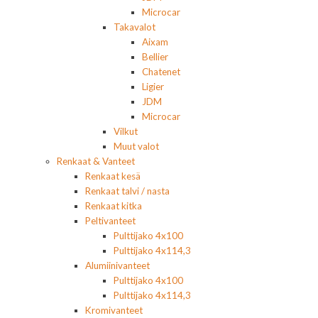
Microcar
Takavalot
Aixam
Bellier
Chatenet
Ligier
JDM
Microcar
Vilkut
Muut valot
Renkaat & Vanteet
Renkaat kesä
Renkaat talvi / nasta
Renkaat kitka
Peltivanteet
Pulttijako 4x100
Pulttijako 4x114,3
Alumiinivanteet
Pulttijako 4x100
Pulttijako 4x114,3
Kromivanteet