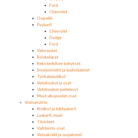
Ford
Chevrolet
Ovipeilit
Puskurit
Chevrolet
Dodge
Ford
Valoraudat
Roiskeläpät
Rekisterikilven kehykset
Sivulasivisiirit ja tuuliohjaimet
Työkalulaatikot
Vetokoukut ja osat
Vetokoukun peitelevyt
Muut ulkopuolen osat
Voimansiirto
Ristikot ja tukilaakerit
Laakerit, muut
Tiivisteet
Vaihteisto-osat
Vetoakselit ja suojakumit