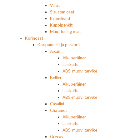
Valot
Sisustan osat
Kromilistat
Kuppipenkit
Muut tuning osat
Korinosat
Koripaneelit ja puskurit
Aixam
Alkuperäinen
Lasikuitu
ABS-muovi tarvike
Bellier
Alkuperäinen
Lasikuitu
ABS-muovi tarvike
Casalini
Chatenet
Alkuperäinen
Lasikuitu
ABS-muovi tarvike
Grecav