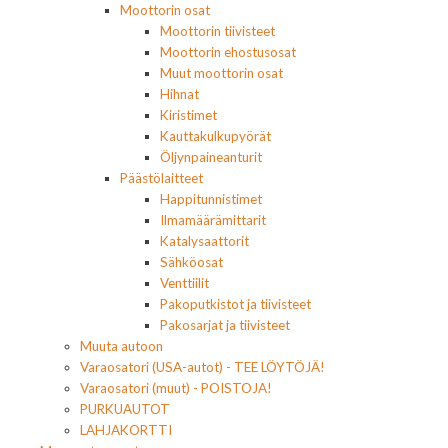
Moottorin osat
Moottorin tiivisteet
Moottorin ehostusosat
Muut moottorin osat
Hihnat
Kiristimet
Kauttakulkupyörät
Öljynpaineanturit
Päästölaitteet
Happitunnistimet
Ilmamäärämittarit
Katalysaattorit
Sähköosat
Venttiilit
Pakoputkistot ja tiivisteet
Pakosarjat ja tiivisteet
Muuta autoon
Varaosatori (USA-autot) - TEE LÖYTÖJÄ!
Varaosatori (muut) - POISTOJA!
PURKUAUTOT
LAHJAKORTTI