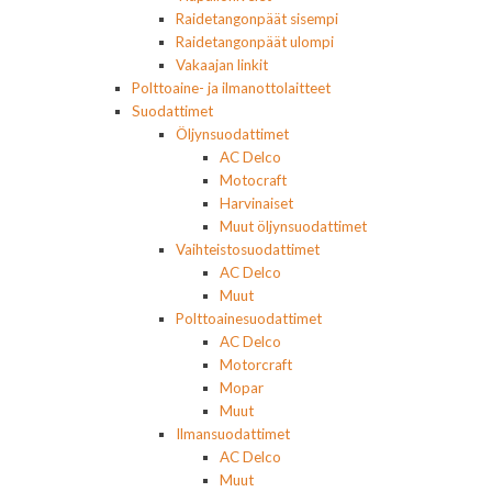
Raidetangonpäät sisempi
Raidetangonpäät ulompi
Vakaajan linkit
Polttoaine- ja ilmanottolaitteet
Suodattimet
Öljynsuodattimet
AC Delco
Motocraft
Harvinaiset
Muut öljynsuodattimet
Vaihteistosuodattimet
AC Delco
Muut
Polttoainesuodattimet
AC Delco
Motorcraft
Mopar
Muut
Ilmansuodattimet
AC Delco
Muut