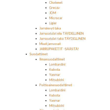
Chatenet
Grecav
JDM
Microcar
Ligier
Jarrulevyt taka
Jarrusatulat etu TÄYDELLINEN
Jarrusatulat taka TÄYDELLINEN
Muut jarruosat
JARRUPAKETIT -SÄÄSTÄ!
Suodattimet
Ilmansuodattimet
Lombardini
Kubota
Yanmar
Mitsubishi
Polttoainesuodattimet
Lombardini
Kubota
Yanmar
Mitsubishi