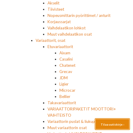
Akselit
Tiivisteet
Nopeusmittarin pyörittimet / anturit
Korjaussarjat
Vaihdelaatikon lohkot
Muut vaihdelaatikon osat
Variaattorit, osat
Etuvariaattorit
Aixam
Casalini
Chatenet
Grecav
JDM
Ligier
Microcar
Bellier
Takavariaattorit
VARIAATTORIPAKETIT MOOTTORI+
VAIHTEISTO
Variaattorin puslat & liukupalat
Tilaa uutiskirje ›
Muut variaattorin osat