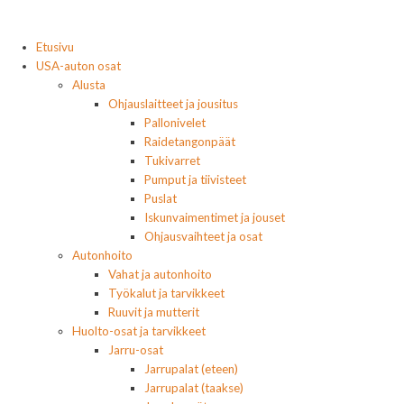
Etusivu
USA-auton osat
Alusta
Ohjauslaitteet ja jousitus
Pallonivelet
Raidetangonpäät
Tukivarret
Pumput ja tiivisteet
Puslat
Iskunvaimentimet ja jouset
Ohjausvaihteet ja osat
Autonhoito
Vahat ja autonhoito
Työkalut ja tarvikkeet
Ruuvit ja mutterit
Huolto-osat ja tarvikkeet
Jarru-osat
Jarrupalat (eteen)
Jarrupalat (taakse)