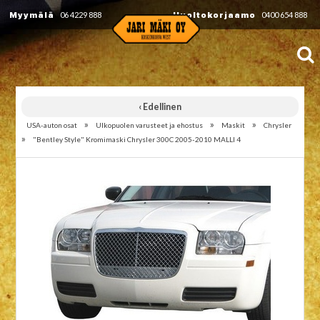
Myymälä
06 4229 888
Huoltokorjaamo
0400 654 888
‹ Edellinen
»
»
»
USA-auton osat
Ulkopuolen varusteet ja ehostus
Maskit
Chrysler
»
"Bentley Style" Kromimaski Chrysler 300C 2005-2010 MALLI 4