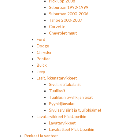
Pick upp 2008-
Suburban 1992-1999
Suburban 2000-2006
Tahoe 2000-2007
Corvette
Chevrolet muut
Ford
Dodge
Chrysler
Pontiac
Buick
Jeep
Lasit, ikkunatarvikkeet
Sivulasit/takalasit
Tuulilasit
Tuulilasin pyyhkijän osat
Pyyhkijänsulat
Sivulasivisiirit ja tuuliohjaimet
Lavatarvikkeet PickUp:eihin
Lavatarvikkeet
Lavakatteet Pick Up:eihin
Renkaat ja vanteet