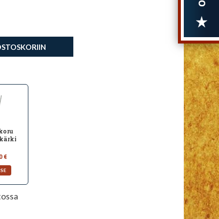
OSTOSKORIIN
koru
kärki
0 €
tossa