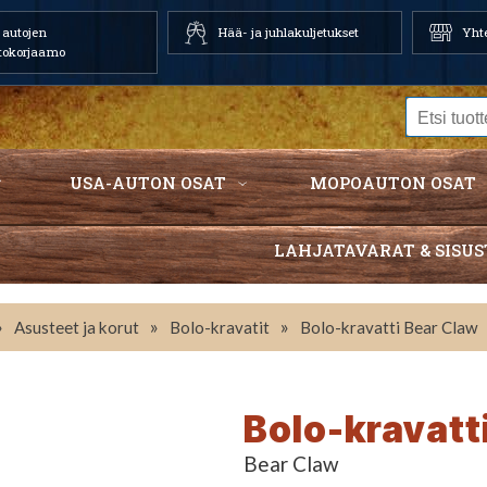
autojen
Hää- ja juhlakuljetukset
Yhte
tokorjaamo
USA-AUTON OSAT
MOPOAUTON OSAT
LAHJATAVARAT & SISUS
»
»
»
Asusteet ja korut
Bolo-kravatit
Bolo-kravatti Bear Claw
Bolo-kravatt
Bear Claw