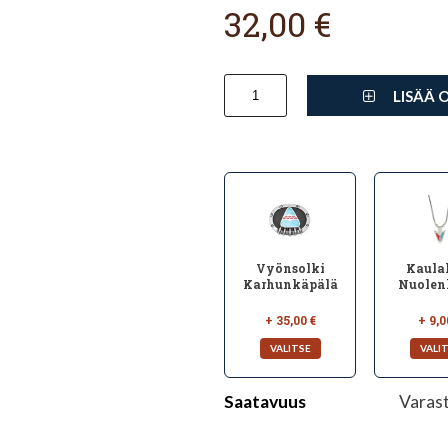
32,00 €
LISÄÄ 
Vyönsolki
Kaula
Karhunkäpälä
Nuolen
+ 35,00 €
+ 9,0
Saatavuus
Varas