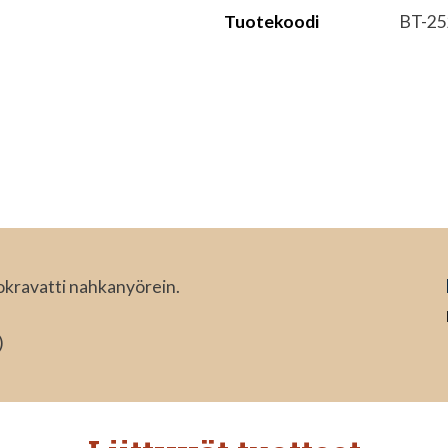
Tuotekoodi
BT-25
kravatti nahkanyörein.
)