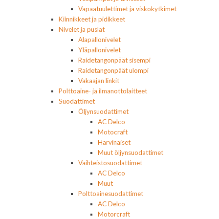
Vapaatuulettimet ja viskokytkimet
Kiinnikkeet ja pidikkeet
Nivelet ja puslat
Alapallonivelet
Yläpallonivelet
Raidetangonpäät sisempi
Raidetangonpäät ulompi
Vakaajan linkit
Polttoaine- ja ilmanottolaitteet
Suodattimet
Öljynsuodattimet
AC Delco
Motocraft
Harvinaiset
Muut öljynsuodattimet
Vaihteistosuodattimet
AC Delco
Muut
Polttoainesuodattimet
AC Delco
Motorcraft