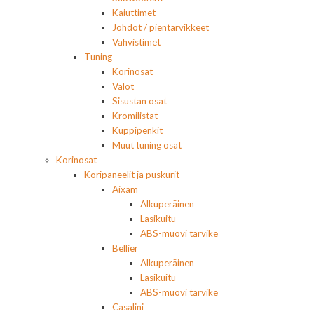
Kaiuttimet
Johdot / pientarvikkeet
Vahvistimet
Tuning
Korinosat
Valot
Sisustan osat
Kromilistat
Kuppipenkit
Muut tuning osat
Korinosat
Koripaneelit ja puskurit
Aixam
Alkuperäinen
Lasikuitu
ABS-muovi tarvike
Bellier
Alkuperäinen
Lasikuitu
ABS-muovi tarvike
Casalini