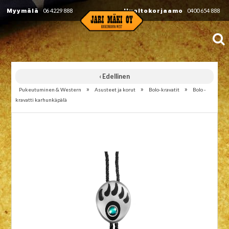
Myymälä
06 4229 888
Huoltokorjaamo
0400 654 888
‹ Edellinen
»
»
»
Pukeutuminen & Western
Asusteet ja korut
Bolo-kravatit
Bolo -
kravatti karhunkäpälä