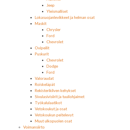
Jeep
Yleismalliset
Lokasuojanlevikkeet ja helman osat
Maskit
Chrysler
Ford
Chevrolet
Ovipeilit
Puskurit
Chevrolet
Dodge
Ford
Valoraudat
Roiskeläpät
Rekisterikilven kehykset
Sivulasivisiirit ja tuuliohjaimet
Työkalulaatikot
Vetokoukut ja osat
Vetokoukun peitelevyt
Muut ulkopuolen osat
Voimansiirto