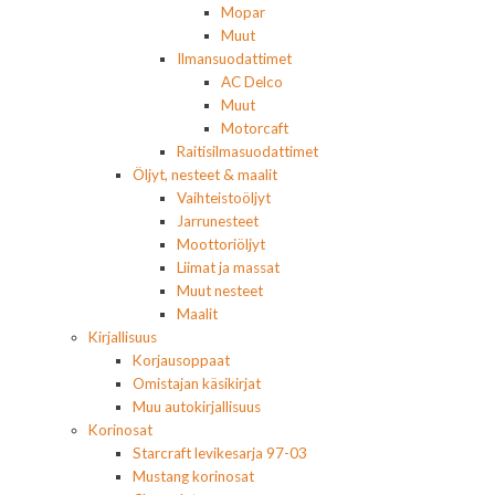
Mopar
Muut
Ilmansuodattimet
AC Delco
Muut
Motorcaft
Raitisilmasuodattimet
Öljyt, nesteet & maalit
Vaihteistoöljyt
Jarrunesteet
Moottoriöljyt
Liimat ja massat
Muut nesteet
Maalit
Kirjallisuus
Korjausoppaat
Omistajan käsikirjat
Muu autokirjallisuus
Korinosat
Starcraft levikesarja 97-03
Mustang korinosat