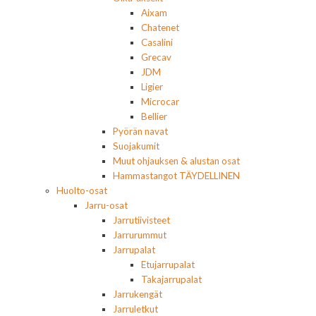
Aixam
Chatenet
Casalini
Grecav
JDM
Ligier
Microcar
Bellier
Pyörän navat
Suojakumit
Muut ohjauksen & alustan osat
Hammastangot TÄYDELLINEN
Huolto-osat
Jarru-osat
Jarrutiivisteet
Jarrurummut
Jarrupalat
Etujarrupalat
Takajarrupalat
Jarrukengät
Jarruletkut