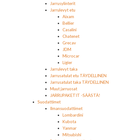
Jarrusylinterit
Jarrulevyt etu
Aixam
Bellier
Casalini
Chatenet
Grecav
JDM
Microcar
Ligier
Jarrulevyt taka
Jarrusatulat etu TÄYDELLINEN
Jarrusatulat taka TÄYDELLINEN
Muut jarruosat
JARRUPAKETIT -SÄÄSTÄ!
Suodattimet
Ilmansuodattimet
Lombardini
Kubota
Yanmar
Mitsubishi