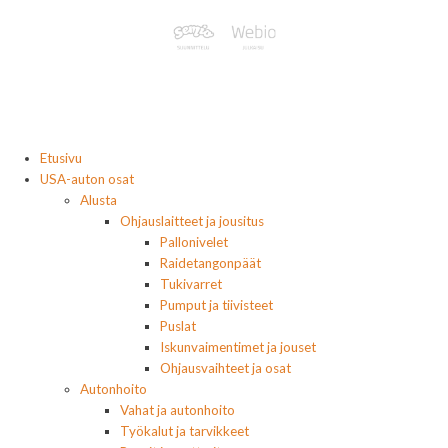
Etusivu
USA-auton osat
Alusta
Ohjauslaitteet ja jousitus
Pallonivelet
Raidetangonpäät
Tukivarret
Pumput ja tiivisteet
Puslat
Iskunvaimentimet ja jouset
Ohjausvaihteet ja osat
Autonhoito
Vahat ja autonhoito
Työkalut ja tarvikkeet