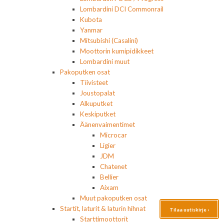
Lombardini DCI Commonrail
Kubota
Yanmar
Mitsubishi (Casalini)
Moottorin kumipidikkeet
Lombardini muut
Pakoputken osat
Tiivisteet
Joustopalat
Alkuputket
Keskiputket
Äänenvaimentimet
Microcar
Ligier
JDM
Chatenet
Bellier
Aixam
Muut pakoputken osat
Startit, laturit & laturin hihnat
Tilaa uutiskirje ›
Starttimoottorit