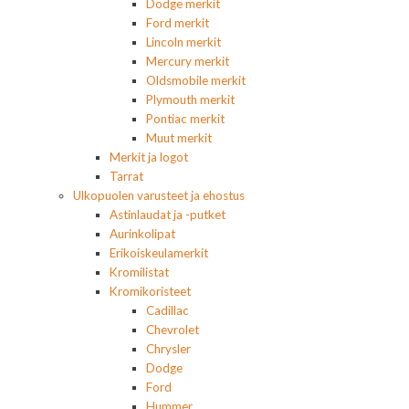
Dodge merkit
Ford merkit
Lincoln merkit
Mercury merkit
Oldsmobile merkit
Plymouth merkit
Pontiac merkit
Muut merkit
Merkit ja logot
Tarrat
Ulkopuolen varusteet ja ehostus
Astinlaudat ja -putket
Aurinkolipat
Erikoiskeulamerkit
Kromilistat
Kromikoristeet
Cadillac
Chevrolet
Chrysler
Dodge
Ford
Hummer