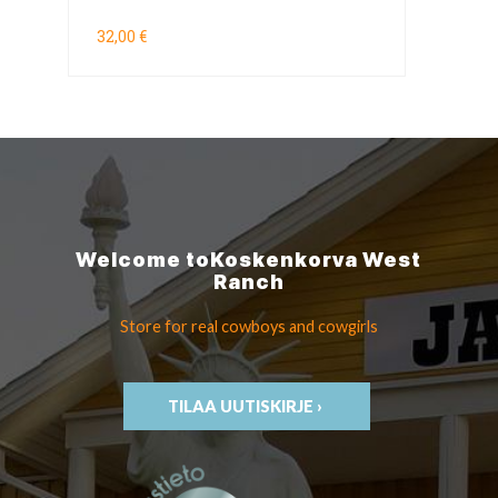
32,00 €
Welcome to
Koskenkorva
West
Ranch
Store for real cowboys
and cowgirls
TILAA UUTISKIRJE ›