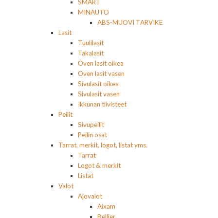
SMART
MINAUTO
ABS-MUOVI TARVIKE
Lasit
Tuulilasit
Takalasit
Oven lasit oikea
Oven lasit vasen
Sivulasit oikea
Sivulasit vasen
Ikkunan tiivisteet
Peilit
Sivupeilit
Peilin osat
Tarrat, merkit, logot, listat yms.
Tarrat
Logot & merkit
Listat
Valot
Ajovalot
Aixam
Bellier