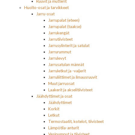
Ruuvit ja mutterit
Huolto-osat ja tarvikkeet
Jarru-osat
Jarrupalat (eteen)
Jarrupalat (taakse)
Jarrukengät
Jarrutiivisteet
Jarrusylinterit ja satulat
Jarrurummut
Jarrulevyt
Jarrusatulan männät
Jarruletkut ja -vaijerit
Jarruliittimet ja ilmausruuvit
Muut jarruosat
Laakerit ja akselitiivisteet
Jäähdyttimet ja osat
Jäähdyttimet
Korkit
Letkut
Termostaatit, kotelot, tiivisteet
Lämpötila-anturit
Vesipumput ja tiivisteet