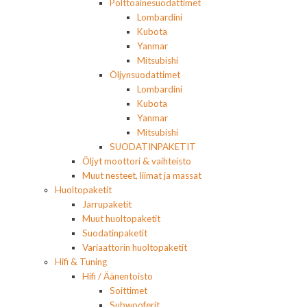
Polttoainesuodattimet
Lombardini
Kubota
Yanmar
Mitsubishi
Öljynsuodattimet
Lombardini
Kubota
Yanmar
Mitsubishi
SUODATINPAKETIT
Öljyt moottori & vaihteisto
Muut nesteet, liimat ja massat
Huoltopaketit
Jarrupaketit
Muut huoltopaketit
Suodatinpaketit
Variaattorin huoltopaketit
Hifi & Tuning
Hifi / Äänentoisto
Soittimet
Subwooferit