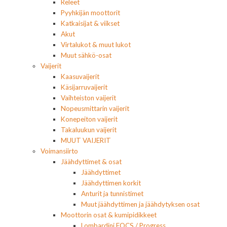
Releet
Pyyhkijän moottorit
Katkaisijat & viikset
Akut
Virtalukot & muut lukot
Muut sähkö-osat
Vaijerit
Kaasuvaijerit
Käsijarruvaijerit
Vaihteiston vaijerit
Nopeusmittarin vaijerit
Konepeiton vaijerit
Takaluukun vaijerit
MUUT VAIJERIT
Voimansiirto
Jäähdyttimet & osat
Jäähdyttimet
Jäähdyttimen korkit
Anturit ja tunnistimet
Muut jäähdyttimen ja jäähdytyksen osat
Moottorin osat & kumipidikkeet
Lombardini FOCS / Progress