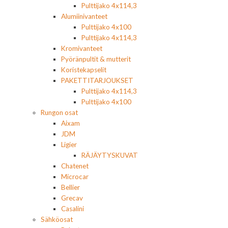
Pulttijako 4x114,3
Alumiinivanteet
Pulttijako 4x100
Pulttijako 4x114,3
Kromivanteet
Pyöränpultit & mutterit
Koristekapselit
PAKETTITARJOUKSET
Pulttijako 4x114,3
Pulttijako 4x100
Rungon osat
Aixam
JDM
Ligier
RÄJÄYTYSKUVAT
Chatenet
Microcar
Bellier
Grecav
Casalini
Sähköosat