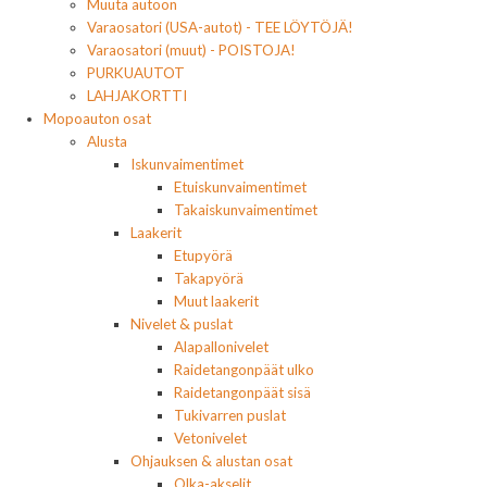
Muuta autoon
Varaosatori (USA-autot) - TEE LÖYTÖJÄ!
Varaosatori (muut) - POISTOJA!
PURKUAUTOT
LAHJAKORTTI
Mopoauton osat
Alusta
Iskunvaimentimet
Etuiskunvaimentimet
Takaiskunvaimentimet
Laakerit
Etupyörä
Takapyörä
Muut laakerit
Nivelet & puslat
Alapallonivelet
Raidetangonpäät ulko
Raidetangonpäät sisä
Tukivarren puslat
Vetonivelet
Ohjauksen & alustan osat
Olka-akselit