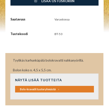
LISÄÄ OSTOSKORIIN
Saatavuus
Varastossa
Tuotekoodi
BT-53
Tyylikäs karhunkäpälä bolokravatti nahkanyörillä.
Bolon koko n. 4,5 x 5,5 cm.
NÄYTÄ LISÄÄ TUOTTEITA
Bolo-kravatit tuoteryhmästä