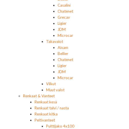
Casalini
Chatenet
Grecav
Ligier
JDM
Microcar
Takavalot
Aixam
Bellier
Chatenet
Ligier
JDM
Microcar
Vilkut
Muut valot
Renkaat & Vanteet
Renkaat kesä
Renkaat talvi / nasta
Renkaat kitka
Peltivanteet
Pulttijako 4x100