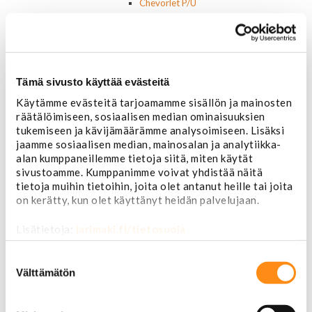
Chevorlet P/U
Corvette
Chevrolet muut
Chrysler
Dodge
Ford P/U
Tämä sivusto käyttää evästeitä
Ford muut
Käytämme evästeitä tarjoamamme sisällön ja mainosten
Lincoln
räätälöimiseen, sosiaalisen median ominaisuuksien
Hummer
tukemiseen ja kävijämäärämme analysoimiseen. Lisäksi
Jeep
jaamme sosiaalisen median, mainosalan ja analytiikka-
Takavalot
alan kumppaneillemme tietoja siitä, miten käytät
Cadillac
sivustoamme. Kumppanimme voivat yhdistää näitä
Chevrolet
tietoja muihin tietoihin, joita olet antanut heille tai joita
Corvette
on kerätty, kun olet käyttänyt heidän palvelujaan.
Chrysler
Dodge
Lisätietoja:
jarimaki.fi/tietosuoja
Ford P/U
Ford muut
Suostumuksen
Hummer
valinta
Välttämätön
Jeep
Lincoln
Muut