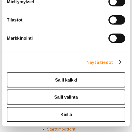
Mieltymykset
Parkit / Vilkut
Sumu- ja peruutusvalot
Sivuvalot ja markerit
Tilastot
Polttimot
Sähköosat
Akut
Markkinointi
Lasinnostin- ja keskuslukon moottorit
Laturit ja laturin osat
Laturit
Laturin osat
Näytä tiedot
Lämmitys ja ilmastointi
Etuvastukset
Kennot
Salli kaikki
Kompressorit ja osat
Käyttöpaneelit / kytkimet
Salli valinta
Moottorit
Ilmastoinnin osat
Muut
Kiellä
Ohjainlaitteet
Startit ja startin osat
Starttimoottorit