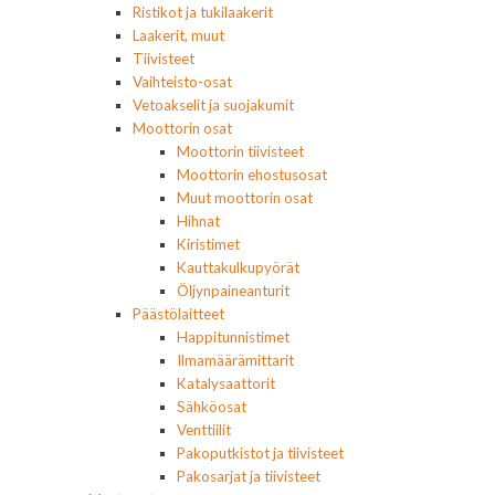
Ristikot ja tukilaakerit
Laakerit, muut
Tiivisteet
Vaihteisto-osat
Vetoakselit ja suojakumit
Moottorin osat
Moottorin tiivisteet
Moottorin ehostusosat
Muut moottorin osat
Hihnat
Kiristimet
Kauttakulkupyörät
Öljynpaineanturit
Päästölaitteet
Happitunnistimet
Ilmamäärämittarit
Katalysaattorit
Sähköosat
Venttiilit
Pakoputkistot ja tiivisteet
Pakosarjat ja tiivisteet