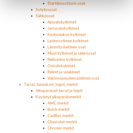
Starttimoottorin osat
Sytytysosat
Sähköosat
Ajovalokytkimet
Jarruvalokytkimet
Keskuslukon kytkimet
Lasinnostimen kytkimet
Lämmityslaitteen osat
Muut kytkimet ja sähköosat
Nelivedon kytkimet
Ovivalokykimet
Releet ja sulakkeet
Vakionopeudensäätimen osat
Tarrat, tunnukset, logot, merkit
Alkuperäiset tarrat ja teipit
Käytetyt alkuperäismerkit
AMC merkit
Buick merkit
Cadillac merkit
Chevrolet merkit
Chrysler merkit