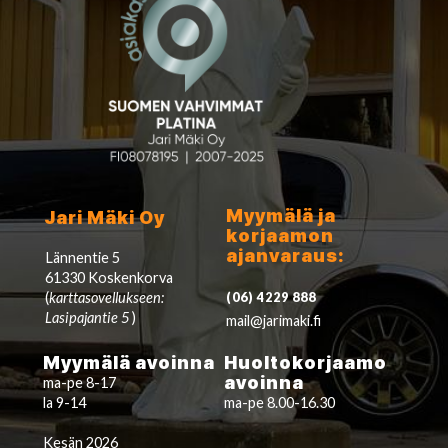
Myymälä ja
Jari Mäki Oy
korjaamon
ajanvaraus:
Lännentie 5
61330 Koskenkorva
(
karttasovellukseen:
(06) 4229 888
Lasipajantie 5
)
mail@jarimaki.fi
Myymälä avoinna
Huoltokorjaamo
avoinna
ma-pe 8-17
la 9-14
ma-pe 8.00-16.30
Kesän 2026