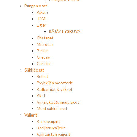
Rungon osat
Aixam
JDM
Ligier
RÄJÄYTYSKUVAT
Chatenet
Microcar
Bellier
Grecav
Casalini
Sähköosat
Releet
Pyyhkijän moottorit
Katkaisijat & viikset
Akut
Virtalukot & muut lukot
Muut sähkö-osat
Vaijerit
Kaasuvaijerit
Käsijarruvaijerit
Vaihteiston vaijerit