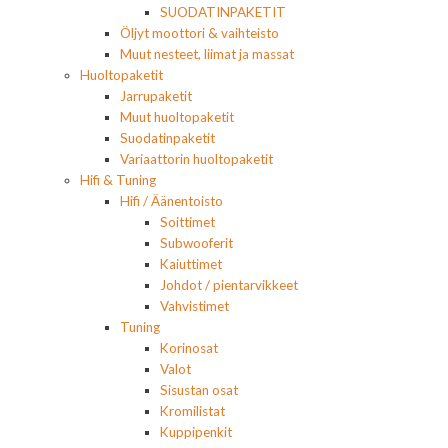
SUODATINPAKETIT
Öljyt moottori & vaihteisto
Muut nesteet, liimat ja massat
Huoltopaketit
Jarrupaketit
Muut huoltopaketit
Suodatinpaketit
Variaattorin huoltopaketit
Hifi & Tuning
Hifi / Äänentoisto
Soittimet
Subwooferit
Kaiuttimet
Johdot / pientarvikkeet
Vahvistimet
Tuning
Korinosat
Valot
Sisustan osat
Kromilistat
Kuppipenkit