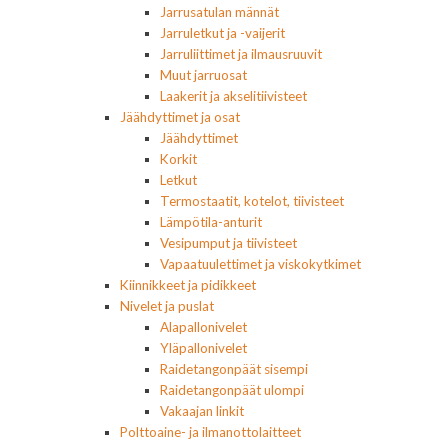
Jarrusatulan männät
Jarruletkut ja -vaijerit
Jarruliittimet ja ilmausruuvit
Muut jarruosat
Laakerit ja akselitiivisteet
Jäähdyttimet ja osat
Jäähdyttimet
Korkit
Letkut
Termostaatit, kotelot, tiivisteet
Lämpötila-anturit
Vesipumput ja tiivisteet
Vapaatuulettimet ja viskokytkimet
Kiinnikkeet ja pidikkeet
Nivelet ja puslat
Alapallonivelet
Yläpallonivelet
Raidetangonpäät sisempi
Raidetangonpäät ulompi
Vakaajan linkit
Polttoaine- ja ilmanottolaitteet