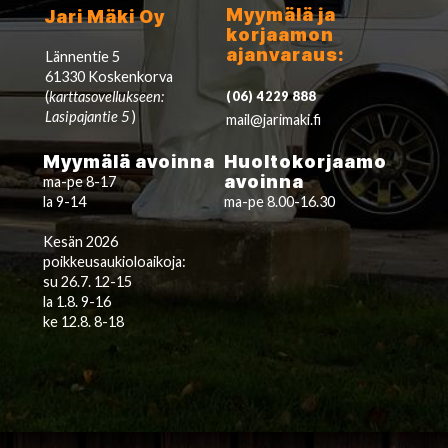
Myymälä ja
Jari Mäki Oy
korjaamon
ajanvaraus:
Lännentie 5
61330 Koskenkorva
(
karttasovellukseen:
(06) 4229 888
Lasipajantie 5
)
mail@jarimaki.fi
Myymälä avoinna
Huoltokorjaamo
avoinna
ma-pe 8-17
la 9-14
ma-pe 8.00-16.30
Kesän 2026
poikkeusaukioloaikoja:
su 26.7. 12-15
la 1.8. 9-16
ke 12.8. 8-18