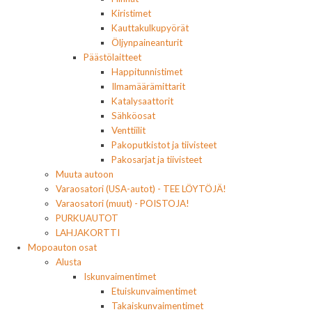
Kiristimet
Kauttakulkupyörät
Öljynpaineanturit
Päästölaitteet
Happitunnistimet
Ilmamäärämittarit
Katalysaattorit
Sähköosat
Venttiilit
Pakoputkistot ja tiivisteet
Pakosarjat ja tiivisteet
Muuta autoon
Varaosatori (USA-autot) - TEE LÖYTÖJÄ!
Varaosatori (muut) - POISTOJA!
PURKUAUTOT
LAHJAKORTTI
Mopoauton osat
Alusta
Iskunvaimentimet
Etuiskunvaimentimet
Takaiskunvaimentimet