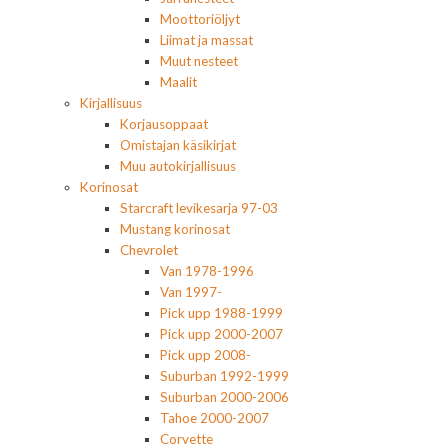
Moottoriöljyt
Liimat ja massat
Muut nesteet
Maalit
Kirjallisuus
Korjausoppaat
Omistajan käsikirjat
Muu autokirjallisuus
Korinosat
Starcraft levikesarja 97-03
Mustang korinosat
Chevrolet
Van 1978-1996
Van 1997-
Pick upp 1988-1999
Pick upp 2000-2007
Pick upp 2008-
Suburban 1992-1999
Suburban 2000-2006
Tahoe 2000-2007
Corvette