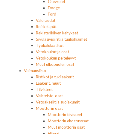
Chevrolet
Dodge
Ford
Valoraudat
Roiskeläpät
Rekisterikilven kehykset
Sivulasivisiirit ja tuuliohjaimet
Työkalulaatikot
Vetokoukut ja osat
Vetokoukun peitelevyt
Muut ulkopuolen osat
Voimansiirto
Ristikot ja tukilaakerit
Laakerit, muut
Tiivisteet
Vaihteisto-osat
Vetoakselit ja suojakumit
Moottorin osat
Moottorin tiivisteet
Moottorin ehostusosat
Muut moottorin osat
Hihnat