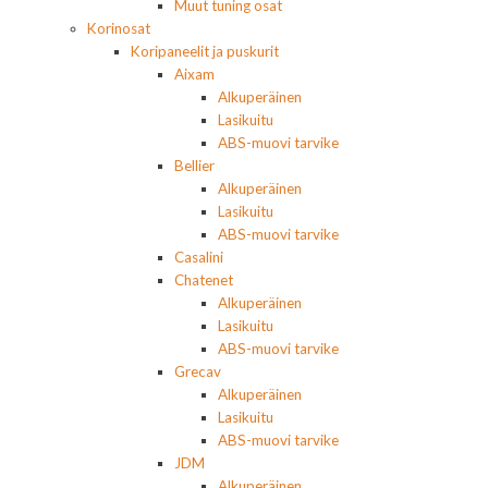
Muut tuning osat
Korinosat
Koripaneelit ja puskurit
Aixam
Alkuperäinen
Lasikuitu
ABS-muovi tarvike
Bellier
Alkuperäinen
Lasikuitu
ABS-muovi tarvike
Casalini
Chatenet
Alkuperäinen
Lasikuitu
ABS-muovi tarvike
Grecav
Alkuperäinen
Lasikuitu
ABS-muovi tarvike
JDM
Alkuperäinen