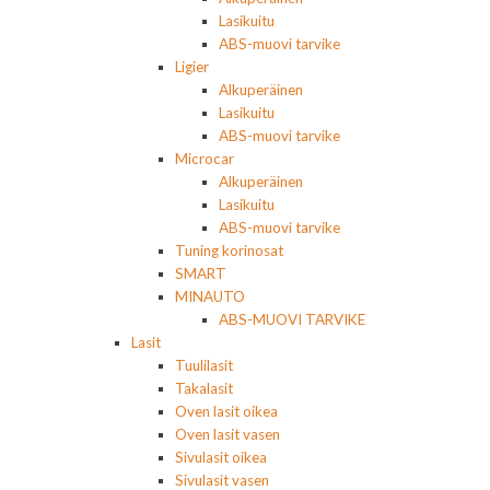
Lasikuitu
ABS-muovi tarvike
Ligier
Alkuperäinen
Lasikuitu
ABS-muovi tarvike
Microcar
Alkuperäinen
Lasikuitu
ABS-muovi tarvike
Tuning korinosat
SMART
MINAUTO
ABS-MUOVI TARVIKE
Lasit
Tuulilasit
Takalasit
Oven lasit oikea
Oven lasit vasen
Sivulasit oikea
Sivulasit vasen