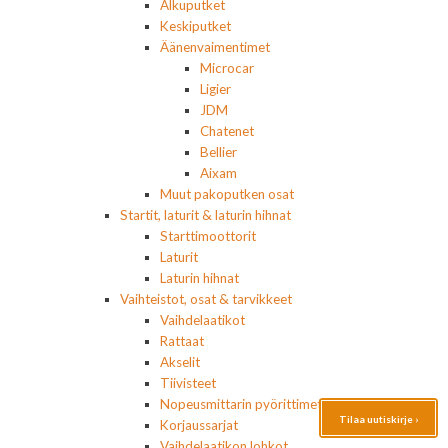
Alkuputket
Keskiputket
Äänenvaimentimet
Microcar
Ligier
JDM
Chatenet
Bellier
Aixam
Muut pakoputken osat
Startit, laturit & laturin hihnat
Starttimoottorit
Laturit
Laturin hihnat
Vaihteistot, osat & tarvikkeet
Vaihdelaatikot
Rattaat
Akselit
Tiivisteet
Nopeusmittarin pyörittimet / anturit
Tilaa uutiskirje ›
Korjaussarjat
Vaihdelaatikon lohkot