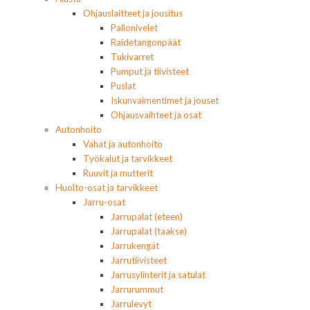
Ohjauslaitteet ja jousitus
Pallonivelet
Raidetangonpäät
Tukivarret
Pumput ja tiivisteet
Puslat
Iskunvaimentimet ja jouset
Ohjausvaihteet ja osat
Autonhoito
Vahat ja autonhoito
Työkalut ja tarvikkeet
Ruuvit ja mutterit
Huolto-osat ja tarvikkeet
Jarru-osat
Jarrupalat (eteen)
Jarrupalat (taakse)
Jarrukengät
Jarrutiivisteet
Jarrusylinterit ja satulat
Jarrurummut
Jarrulevyt