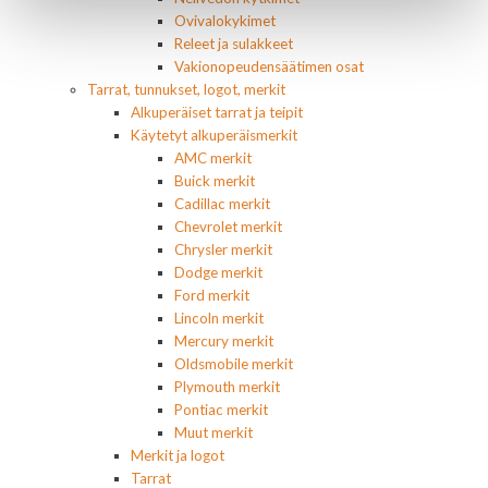
Ovivalokykimet
Releet ja sulakkeet
Vakionopeudensäätimen osat
Tarrat, tunnukset, logot, merkit
Alkuperäiset tarrat ja teipit
Käytetyt alkuperäismerkit
AMC merkit
Buick merkit
Cadillac merkit
Chevrolet merkit
Chrysler merkit
Dodge merkit
Ford merkit
Lincoln merkit
Mercury merkit
Oldsmobile merkit
Plymouth merkit
Pontiac merkit
Muut merkit
Merkit ja logot
Tarrat