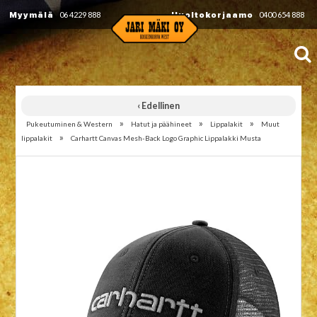
Myymälä
06 4229 888
Huoltokorjaamo
0400 654 888
‹ Edellinen
»
»
»
Pukeutuminen & Western
Hatut ja päähineet
Lippalakit
Muut
»
lippalakit
Carhartt Canvas Mesh-Back Logo Graphic Lippalakki Musta