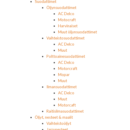
Suodattimet
Öljynsuodattimet
AC Delco
Motocraft
Harvinaiset
Muut öljynsuodattimet
Vaihteistosuodattimet
AC Delco
Muut
Polttoainesuodattimet
AC Delco
Motorcraft
Mopar
Muut
Ilmansuodattimet
AC Delco
Muut
Motorcaft
Raitisilmasuodattimet
Öljyt, nesteet & maalit
Vaihteistoöljyt
Jarrunesteet