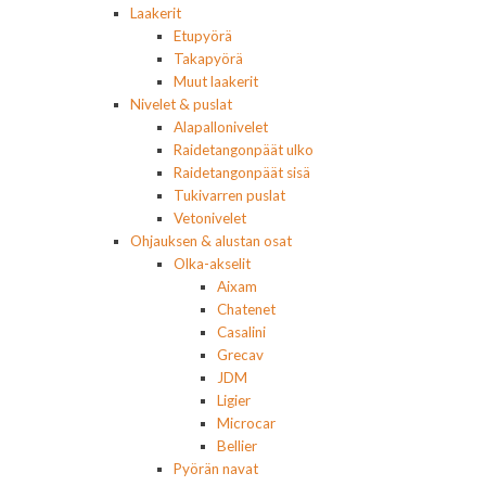
Laakerit
Etupyörä
Takapyörä
Muut laakerit
Nivelet & puslat
Alapallonivelet
Raidetangonpäät ulko
Raidetangonpäät sisä
Tukivarren puslat
Vetonivelet
Ohjauksen & alustan osat
Olka-akselit
Aixam
Chatenet
Casalini
Grecav
JDM
Ligier
Microcar
Bellier
Pyörän navat