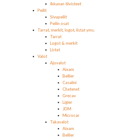
Ikkunan tiivisteet
Peilit
Sivupeilit
Peilin osat
Tarrat, merkit, logot, listat yms.
Tarrat
Logot & merkit
Listat
Valot
Ajovalot
Aixam
Bellier
Casalini
Chatenet
Grecav
Ligier
JDM
Microcar
Takavalot
Aixam
Bellier