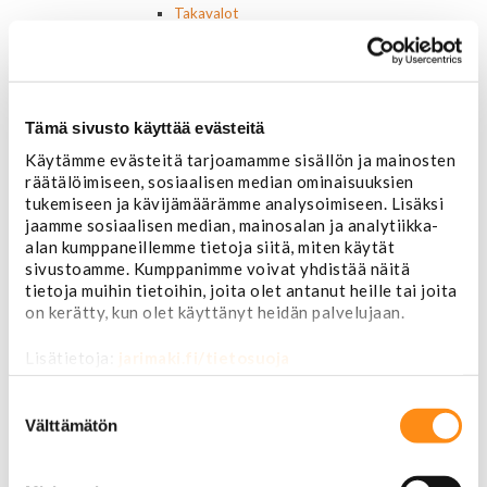
Takavalot
Cadillac
Chevrolet
Corvette
Chrysler
Tämä sivusto käyttää evästeitä
Dodge
Ford P/U
Käytämme evästeitä tarjoamamme sisällön ja mainosten
Ford muut
räätälöimiseen, sosiaalisen median ominaisuuksien
Hummer
tukemiseen ja kävijämäärämme analysoimiseen. Lisäksi
Jeep
jaamme sosiaalisen median, mainosalan ja analytiikka-
Lincoln
alan kumppaneillemme tietoja siitä, miten käytät
Muut
sivustoamme. Kumppanimme voivat yhdistää näitä
Parkit / Vilkut
tietoja muihin tietoihin, joita olet antanut heille tai joita
Sumu- ja peruutusvalot
on kerätty, kun olet käyttänyt heidän palvelujaan.
Sivuvalot ja markerit
Polttimot
Lisätietoja:
jarimaki.fi/tietosuoja
Sähköosat
Suostumuksen
Akut
valinta
Välttämätön
Lasinnostin- ja keskuslukon moottorit
Laturit ja laturin osat
Laturit