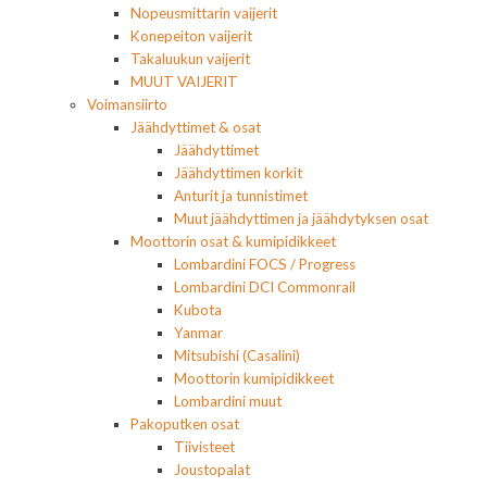
Nopeusmittarin vaijerit
Konepeiton vaijerit
Takaluukun vaijerit
MUUT VAIJERIT
Voimansiirto
Jäähdyttimet & osat
Jäähdyttimet
Jäähdyttimen korkit
Anturit ja tunnistimet
Muut jäähdyttimen ja jäähdytyksen osat
Moottorin osat & kumipidikkeet
Lombardini FOCS / Progress
Lombardini DCI Commonrail
Kubota
Yanmar
Mitsubishi (Casalini)
Moottorin kumipidikkeet
Lombardini muut
Pakoputken osat
Tiivisteet
Joustopalat