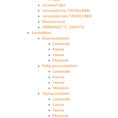
Jarrulevyt taka
Jarrusatulat etu TÄYDELLINEN
Jarrusatulat taka TÄYDELLINEN
Muut jarruosat
JARRUPAKETIT -SÄÄSTÄ!
Suodattimet
Ilmansuodattimet
Lombardini
Kubota
Yanmar
Mitsubishi
Polttoainesuodattimet
Lombardini
Kubota
Yanmar
Mitsubishi
Öljynsuodattimet
Lombardini
Kubota
Yanmar
Mitsubishi