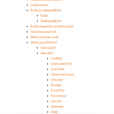
Lattiamatot
Ratit ja ratinpäälliset
Ratit
Ratinpäälliset
Radioadapterit ja johtosarjat
Sisustan puuosat
Muut sisustan osat
Valot ja polttimot
Valosarjat
Ajovalot
Cadillac
Chevorlet P/U
Corvette
Chevrolet muut
Chrysler
Dodge
Ford P/U
Ford muut
Lincoln
Hummer
Jeep