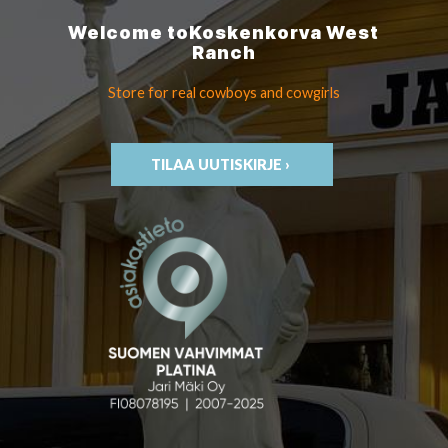
Welcome to
Koskenkorva
West
Ranch
Store for real cowboys
and cowgirls
TILAA UUTISKIRJE ›