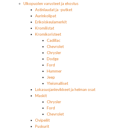
Ulkopuolen varusteet ja ehostus
Astinlaudat ja -putket
Aurinkolipat
Erikoiskeulamerkit
Kromilistat
Kromikoristeet
Cadillac
Chevrolet
Chrysler
Dodge
Ford
Hummer
Jeep
Yleismalliset
Lokasuojanlevikkeet ja helman osat
Maskit
Chrysler
Ford
Chevrolet
Ovipeilit
Puskurit