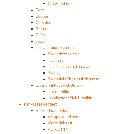
Chevrolet muut
Ford
Dodge
Chrysler
Pontiac
Buick
Jeep
Lasit, ikkunatarvikkeet
Sivulasit/takalasit
Tuulilasit
Tuulilasin pyyhkijän osat
Pyyhkijänsulat
Sivulasivisiirit ja tuuliohjaimet
Lavatarvikkeet PickUp:eihin
Lavatarvikkeet
Lavakatteet Pick Up:eihin
Renkaat ja vanteet
Renkaat ja tarvikkeet
Varapyörätelineet
Venttiilinhatut
Renkaat 14"