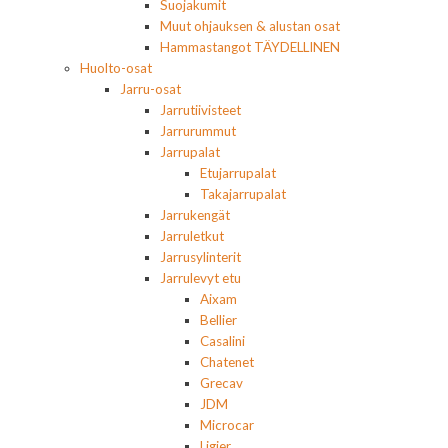
Suojakumit
Muut ohjauksen & alustan osat
Hammastangot TÄYDELLINEN
Huolto-osat
Jarru-osat
Jarrutiivisteet
Jarrurummut
Jarrupalat
Etujarrupalat
Takajarrupalat
Jarrukengät
Jarruletkut
Jarrusylinterit
Jarrulevyt etu
Aixam
Bellier
Casalini
Chatenet
Grecav
JDM
Microcar
Ligier