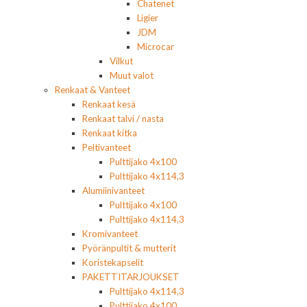
Chatenet
Ligier
JDM
Microcar
Vilkut
Muut valot
Renkaat & Vanteet
Renkaat kesä
Renkaat talvi / nasta
Renkaat kitka
Peltivanteet
Pulttijako 4x100
Pulttijako 4x114,3
Alumiinivanteet
Pulttijako 4x100
Pulttijako 4x114,3
Kromivanteet
Pyöränpultit & mutterit
Koristekapselit
PAKETTITARJOUKSET
Pulttijako 4x114,3
Pulttijako 4x100