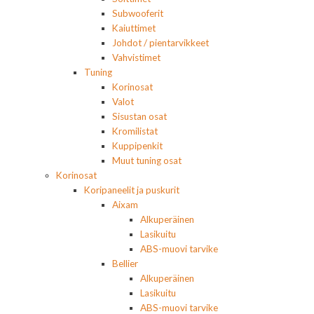
Subwooferit
Kaiuttimet
Johdot / pientarvikkeet
Vahvistimet
Tuning
Korinosat
Valot
Sisustan osat
Kromilistat
Kuppipenkit
Muut tuning osat
Korinosat
Koripaneelit ja puskurit
Aixam
Alkuperäinen
Lasikuitu
ABS-muovi tarvike
Bellier
Alkuperäinen
Lasikuitu
ABS-muovi tarvike