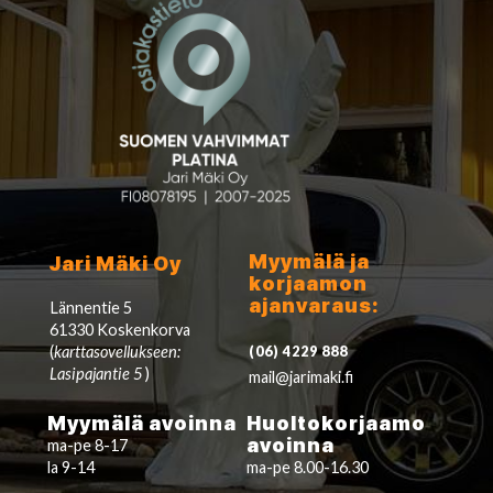
Myymälä ja
Jari Mäki Oy
korjaamon
ajanvaraus:
Lännentie 5
61330 Koskenkorva
(
karttasovellukseen:
(06) 4229 888
Lasipajantie 5
)
mail@jarimaki.fi
Myymälä avoinna
Huoltokorjaamo
avoinna
ma-pe 8-17
la 9-14
ma-pe 8.00-16.30