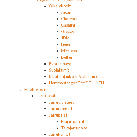
Olka-akselit
Aixam
Chatenet
Casalini
Grecav
JDM
Ligier
Microcar
Bellier
Pyörän navat
Suojakumit
Muut ohjauksen & alustan osat
Hammastangot TÄYDELLINEN
Huolto-osat
Jarru-osat
Jarrutiivisteet
Jarrurummut
Jarrupalat
Etujarrupalat
Takajarrupalat
Jarrukengät