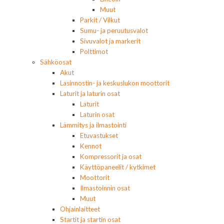
Muut
Parkit / Vilkut
Sumu- ja peruutusvalot
Sivuvalot ja markerit
Polttimot
Sähköosat
Akut
Lasinnostin- ja keskuslukon moottorit
Laturit ja laturin osat
Laturit
Laturin osat
Lämmitys ja ilmastointi
Etuvastukset
Kennot
Kompressorit ja osat
Käyttöpaneelit / kytkimet
Moottorit
Ilmastoinnin osat
Muut
Ohjainlaitteet
Startit ja startin osat