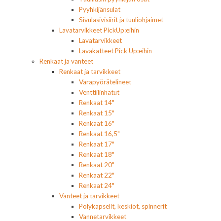
Pyyhkijänsulat
Sivulasivisiirit ja tuuliohjaimet
Lavatarvikkeet PickUp:eihin
Lavatarvikkeet
Lavakatteet Pick Up:eihin
Renkaat ja vanteet
Renkaat ja tarvikkeet
Varapyörätelineet
Venttiilinhatut
Renkaat 14"
Renkaat 15"
Renkaat 16"
Renkaat 16,5"
Renkaat 17"
Renkaat 18"
Renkaat 20"
Renkaat 22"
Renkaat 24"
Vanteet ja tarvikkeet
Pölykapselit, keskiöt, spinnerit
Vannetarvikkeet