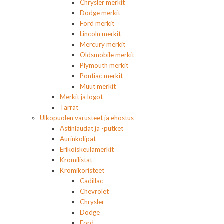
Chrysler merkit
Dodge merkit
Ford merkit
Lincoln merkit
Mercury merkit
Oldsmobile merkit
Plymouth merkit
Pontiac merkit
Muut merkit
Merkit ja logot
Tarrat
Ulkopuolen varusteet ja ehostus
Astinlaudat ja -putket
Aurinkolipat
Erikoiskeulamerkit
Kromilistat
Kromikoristeet
Cadillac
Chevrolet
Chrysler
Dodge
Ford