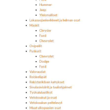
Hummer
Jeep
Yleismalliset
Lokasuojanlevikkeet ja helman osat
Maskit
Chrysler
Ford
Chevrolet
Ovipeilit
Puskurit
Chevrolet
Dodge
Ford
Valoraudat
Roiskeläpät
Rekisterikilven kehykset
Sivulasivisiirit ja tuuliohjaimet
Työkalulaatikot
Vetokoukut ja osat
Vetokoukun peitelevyt
Muut ulkopuolen osat