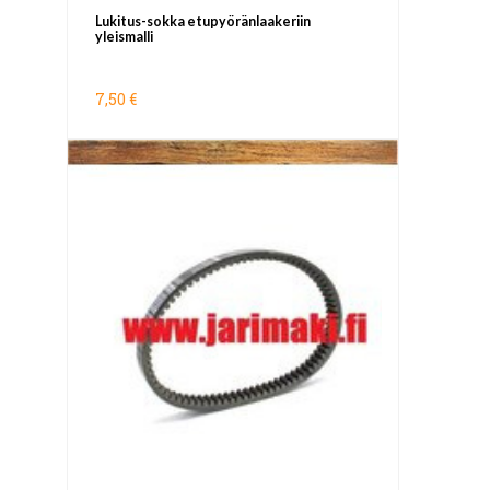
Lukitus-sokka etupyöränlaakeriin
yleismalli
7,50 €