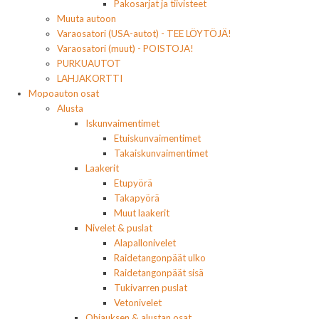
Pakosarjat ja tiivisteet
Muuta autoon
Varaosatori (USA-autot) - TEE LÖYTÖJÄ!
Varaosatori (muut) - POISTOJA!
PURKUAUTOT
LAHJAKORTTI
Mopoauton osat
Alusta
Iskunvaimentimet
Etuiskunvaimentimet
Takaiskunvaimentimet
Laakerit
Etupyörä
Takapyörä
Muut laakerit
Nivelet & puslat
Alapallonivelet
Raidetangonpäät ulko
Raidetangonpäät sisä
Tukivarren puslat
Vetonivelet
Ohjauksen & alustan osat