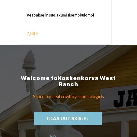
Vetoakselin suojakumi sisempi/ulompi
7,00 €
Welcome to
Koskenkorva
West
Ranch
Store for real cowboys
and cowgirls
TILAA UUTISKIRJE ›