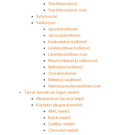
Starttimoottorit
Starttimoottorin osat
Sytytysosat
Sähköosat
Ajovalokytkimet
Jarruvalokytkimet
Keskuslukon kytkimet
Lasinnostimen kytkimet
Lämmityslaitteen osat
Muut kytkimet ja sähköosat
Nelivedon kytkimet
Ovivalokykimet
Releet ja sulakkeet
Vakionopeudensäätimen osat
Tarrat, tunnukset, logot, merkit
Alkuperäiset tarrat ja teipit
Käytetyt alkuperäismerkit
AMC merkit
Buick merkit
Cadillac merkit
Chevrolet merkit