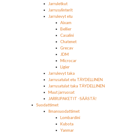
Jarruletkut
Jarrusylinterit
Jarrulevyt etu
Aixam
Bellier
Casalini
Chatenet
Grecav
JDM
Microcar
Ligier
Jarrulevyt taka
Jarrusatulat etu TÄYDELLINEN
Jarrusatulat taka TÄYDELLINEN
Muut jarruosat
JARRUPAKETIT -SÄÄSTÄ!
Suodattimet
Ilmansuodattimet
Lombardini
Kubota
Yanmar