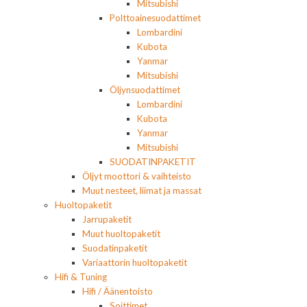
Mitsubishi
Polttoainesuodattimet
Lombardini
Kubota
Yanmar
Mitsubishi
Öljynsuodattimet
Lombardini
Kubota
Yanmar
Mitsubishi
SUODATINPAKETIT
Öljyt moottori & vaihteisto
Muut nesteet, liimat ja massat
Huoltopaketit
Jarrupaketit
Muut huoltopaketit
Suodatinpaketit
Variaattorin huoltopaketit
Hifi & Tuning
Hifi / Äänentoisto
Soittimet