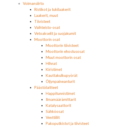
Voimansiirto
Ristikot ja tukilaakerit
Laakerit, muut
Tiivisteet
Vaihteisto-osat
Vetoakselit ja suojakumit
Moottorin osat
Moottorin tiivisteet
Moottorin ehostusosat
Muut moottorin osat
Hihnat
Kiristimet
Kauttakulkupyörät
Öljynpaineanturit
Päästölaitteet
Happitunnistimet
Ilmamäärämittarit
Katalysaattorit
Sähköosat
Venttiilit
Pakoputkistot ja tiivisteet