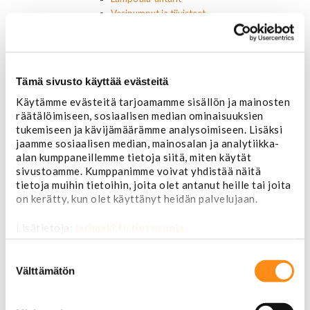
Vesipumput ja tiivisteet
Vapaatuulettimet ja viskokytkimet
Kiinnikkeet ja pidikkeet
Nivelet ja puslat
Alapallonivelet
Tämä sivusto käyttää evästeitä
Yläpallonivelet
Raidetangonpäät sisempi
Käytämme evästeitä tarjoamamme sisällön ja mainosten
Raidetangonpäät ulompi
räätälöimiseen, sosiaalisen median ominaisuuksien
tukemiseen ja kävijämäärämme analysoimiseen. Lisäksi
Vakaajan linkit
jaamme sosiaalisen median, mainosalan ja analytiikka-
Polttoaine- ja ilmanottolaitteet
alan kumppaneillemme tietoja siitä, miten käytät
Suodattimet
sivustoamme. Kumppanimme voivat yhdistää näitä
Öljynsuodattimet
tietoja muihin tietoihin, joita olet antanut heille tai joita
AC Delco
on kerätty, kun olet käyttänyt heidän palvelujaan.
Motocraft
Harvinaiset
Lisätietoja:
jarimaki.fi/tietosuoja
Muut öljynsuodattimet
Vaihteistosuodattimet
Suostumuksen
AC Delco
valinta
Välttämätön
Muut
Polttoainesuodattimet
AC Delco