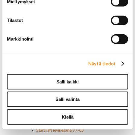
Mieltymykset
Motorcraft
Mopar
Muut
Tilastot
Ilmansuodattimet
AC Delco
Muut
Markkinointi
Motorcaft
Raitisilmasuodattimet
Öljyt, nesteet & maalit
Vaihteistoöljyt
Näytä tiedot
Jarrunesteet
Moottoriöljyt
Liimat ja massat
Salli kaikki
Muut nesteet
Maalit
Kirjallisuus
Salli valinta
Korjausoppaat
Omistajan käsikirjat
Kiellä
Muu autokirjallisuus
Korinosat
Starcraft levikesarja 97-03