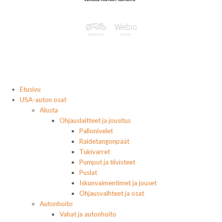
Etusivu
USA-auton osat
Alusta
Ohjauslaitteet ja jousitus
Pallonivelet
Raidetangonpäät
Tukivarret
Pumput ja tiivisteet
Puslat
Iskunvaimentimet ja jouset
Ohjausvaihteet ja osat
Autonhoito
Vahat ja autonhoito