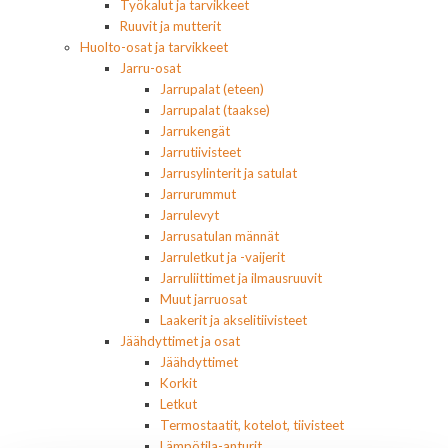
Työkalut ja tarvikkeet
Ruuvit ja mutterit
Huolto-osat ja tarvikkeet
Jarru-osat
Jarrupalat (eteen)
Jarrupalat (taakse)
Jarrukengät
Jarrutiivisteet
Jarrusylinterit ja satulat
Jarrurummut
Jarrulevyt
Jarrusatulan männät
Jarruletkut ja -vaijerit
Jarruliittimet ja ilmausruuvit
Muut jarruosat
Laakerit ja akselitiivisteet
Jäähdyttimet ja osat
Jäähdyttimet
Korkit
Letkut
Termostaatit, kotelot, tiivisteet
Lämpötila-anturit