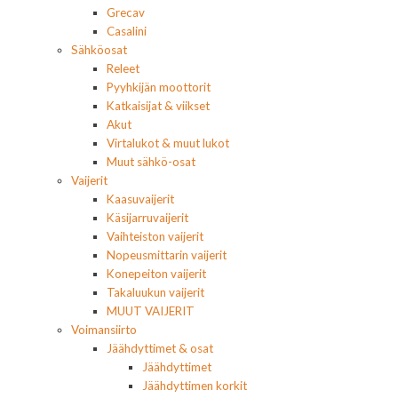
Grecav
Casalini
Sähköosat
Releet
Pyyhkijän moottorit
Katkaisijat & viikset
Akut
Virtalukot & muut lukot
Muut sähkö-osat
Vaijerit
Kaasuvaijerit
Käsijarruvaijerit
Vaihteiston vaijerit
Nopeusmittarin vaijerit
Konepeiton vaijerit
Takaluukun vaijerit
MUUT VAIJERIT
Voimansiirto
Jäähdyttimet & osat
Jäähdyttimet
Jäähdyttimen korkit