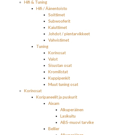
Hifi & Tuning
Hifi / Äänentoisto
Soittimet
Subwooferit
Kaiuttimet
Johdot / pientarvikkeet
Vahvistimet
Tuning
Korinosat
Valot
Sisustan osat
Kromilistat
Kuppipenkit
Muut tuning osat
Korinosat
Koripaneelit ja puskurit
Aixam
Alkuperäinen
Lasikuitu
ABS-muovi tarvike
Bellier
Alkuperäinen