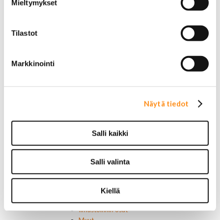
Mieltymykset
Hummer
Jeep
Lincoln
Tilastot
Muut
Parkit / Vilkut
Sumu- ja peruutusvalot
Markkinointi
Sivuvalot ja markerit
Polttimot
Sähköosat
Akut
Näytä tiedot
Lasinnostin- ja keskuslukon moottorit
Laturit ja laturin osat
Laturit
Salli kaikki
Laturin osat
Lämmitys ja ilmastointi
Etuvastukset
Salli valinta
Kennot
Kompressorit ja osat
Käyttöpaneelit / kytkimet
Kiellä
Moottorit
Ilmastoinnin osat
Muut