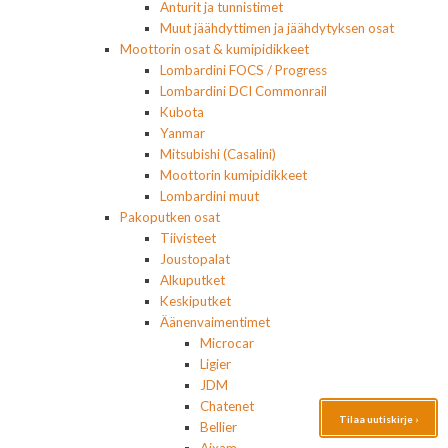
Anturit ja tunnistimet
Muut jäähdyttimen ja jäähdytyksen osat
Moottorin osat & kumipidikkeet
Lombardini FOCS / Progress
Lombardini DCI Commonrail
Kubota
Yanmar
Mitsubishi (Casalini)
Moottorin kumipidikkeet
Lombardini muut
Pakoputken osat
Tiivisteet
Joustopalat
Alkuputket
Keskiputket
Äänenvaimentimet
Microcar
Ligier
JDM
Chatenet
Tilaa uutiskirje ›
Bellier
Aixam