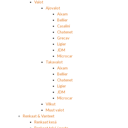
Valot
Ajovalot
Aixam
Bellier
Casalini
Chatenet
Grecav
Ligier
JDM
Microcar
Takavalot
Aixam
Bellier
Chatenet
Ligier
JDM
Microcar
Vilkut
Muut valot
Renkaat & Vanteet
Renkaat kesä
Renkaat talvi / nasta