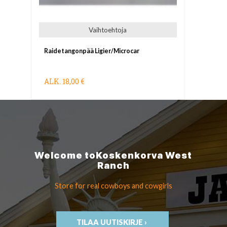
Vaihtoehtoja
Raidetangonpää Ligier/Microcar
ALK.
18,00 €
Welcome to
Koskenkorva
West
Ranch
Store for real cowboys
and cowgirls
TILAA UUTISKIRJE ›