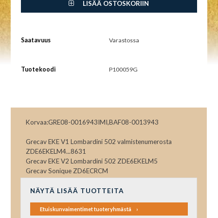
LISÄÄ OSTOSKORIIN
Saatavuus
Varastossa
Tuotekoodi
P100059G
Korvaa:GRE08-0016943IMI,BAF08-0013943
Grecav EKE V1 Lombardini 502 valmistenumerosta
ZDE6EKELM4...8631
Grecav EKE V2 Lombardini 502 ZDE6EKELM5
Grecav Sonique ZD6ECRCM
NÄYTÄ LISÄÄ TUOTTEITA
Etuiskunvaimentimet tuoteryhmästä