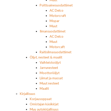
Polttoainesuodattimet
AC Delco
Motorcraft
Mopar
Muut
Ilmansuodattimet
AC Delco
Muut
Motorcaft
Raitisilmasuodattimet
Öljyt, nesteet & maalit
Vaihteistoöljyt
Jarrunesteet
Moottoriöljyt
Liimat ja massat
Muut nesteet
Maalit
Kirjallisuus
Korjausoppaat
Omistajan käsikirjat
Muu autokirjallisuus