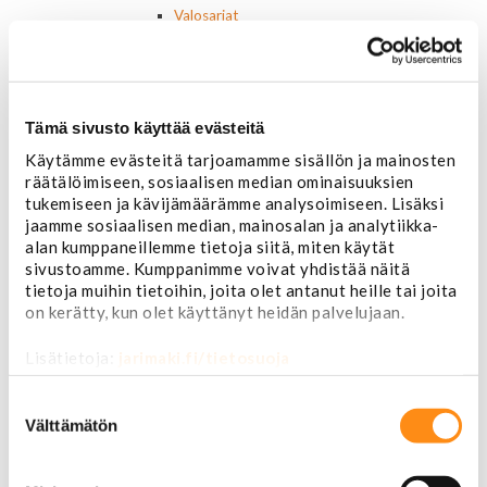
Valosarjat
Ajovalot
Cadillac
Chevorlet P/U
Corvette
Tämä sivusto käyttää evästeitä
Chevrolet muut
Chrysler
Käytämme evästeitä tarjoamamme sisällön ja mainosten
Dodge
räätälöimiseen, sosiaalisen median ominaisuuksien
Ford P/U
tukemiseen ja kävijämäärämme analysoimiseen. Lisäksi
Ford muut
jaamme sosiaalisen median, mainosalan ja analytiikka-
Lincoln
alan kumppaneillemme tietoja siitä, miten käytät
Hummer
sivustoamme. Kumppanimme voivat yhdistää näitä
Jeep
tietoja muihin tietoihin, joita olet antanut heille tai joita
on kerätty, kun olet käyttänyt heidän palvelujaan.
Takavalot
Cadillac
Lisätietoja:
jarimaki.fi/tietosuoja
Chevrolet
Corvette
Suostumuksen
Chrysler
valinta
Välttämätön
Dodge
Ford P/U
Ford muut