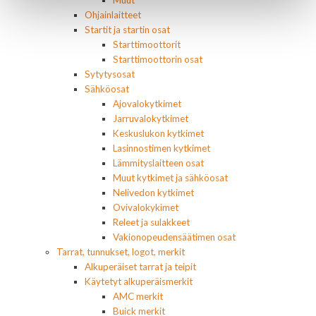
Ohjainlaitteet
Startit ja startin osat
Starttimoottorit
Starttimoottorin osat
Sytytysosat
Sähköosat
Ajovalokytkimet
Jarruvalokytkimet
Keskuslukon kytkimet
Lasinnostimen kytkimet
Lämmityslaitteen osat
Muut kytkimet ja sähköosat
Nelivedon kytkimet
Ovivalokykimet
Releet ja sulakkeet
Vakionopeudensäätimen osat
Tarrat, tunnukset, logot, merkit
Alkuperäiset tarrat ja teipit
Käytetyt alkuperäismerkit
AMC merkit
Buick merkit