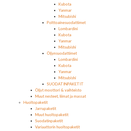
Kubota
Yanmar
Mitsubishi
Polttoainesuodattimet
Lombardini
Kubota
Yanmar
Mitsubishi
Öljynsuodattimet
Lombardini
Kubota
Yanmar
Mitsubishi
SUODATINPAKETIT
Öljyt moottori & vaihteisto
Muut nesteet, liimat ja massat
Huoltopaketit
Jarrupaketit
Muut huoltopaketit
Suodatinpaketit
Variaattorin huoltopaketit