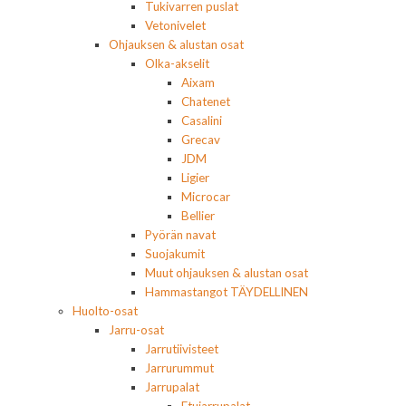
Tukivarren puslat
Vetonivelet
Ohjauksen & alustan osat
Olka-akselit
Aixam
Chatenet
Casalini
Grecav
JDM
Ligier
Microcar
Bellier
Pyörän navat
Suojakumit
Muut ohjauksen & alustan osat
Hammastangot TÄYDELLINEN
Huolto-osat
Jarru-osat
Jarrutiivisteet
Jarrurummut
Jarrupalat
Etujarrupalat