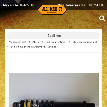
Myymälä
06 4229 888
Huoltokorjaamo
0400 654 888
‹ Edellinen
»
»
»
Mopoauton osat
Alusta
Iskunvaimentimet
Etuiskunvaimentimet
»
Etuiskunvaimennin Grecav EKE / Sonique