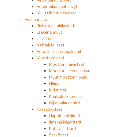
Vetokoukun peitelevyt
Muut ulkopuolen osat
Voimansiirto
Ristikot ja tukilaakerit
Laakerit, muut
Tiivisteet
Vaihteisto-osat
Vetoakselit ja suojakumit
Moottorin osat
Moottorin tiivisteet
Moottorin ehostusosat
Muut moottorin osat
Hihnat
Kiristimet
Kauttakulkupyörät
Öljynpaineanturit
Päästölaitteet
Happitunnistimet
Ilmamäärämittarit
Katalysaattorit
Sähköosat