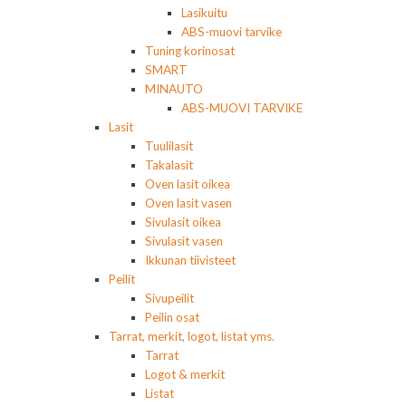
Lasikuitu
ABS-muovi tarvike
Tuning korinosat
SMART
MINAUTO
ABS-MUOVI TARVIKE
Lasit
Tuulilasit
Takalasit
Oven lasit oikea
Oven lasit vasen
Sivulasit oikea
Sivulasit vasen
Ikkunan tiivisteet
Peilit
Sivupeilit
Peilin osat
Tarrat, merkit, logot, listat yms.
Tarrat
Logot & merkit
Listat