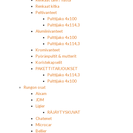
Renkaat kitka
Peltivanteet
Pulttijako 4x100
Pulttijako 4x114,3
Alumiinivanteet
Pulttijako 4x100
Pulttijako 4x114,3
Kromivanteet
Pyöränpultit & mutterit
Koristekapselit
PAKETTITARJOUKSET
Pulttijako 4x114,3
Pulttijako 4x100
Rungon osat
Aixam
JDM
Ligier
RÄJÄYTYSKUVAT
Chatenet
Microcar
Bellier