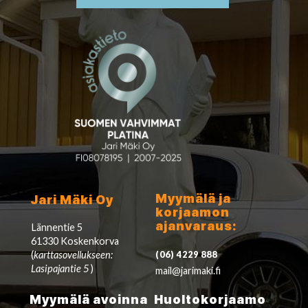
Myymälä ja
Jari Mäki Oy
korjaamon
ajanvaraus:
Lännentie 5
61330 Koskenkorva
(
karttasovellukseen:
(06) 4229 888
Lasipajantie 5
)
mail@jarimaki.fi
Myymälä avoinna
Huoltokorjaamo