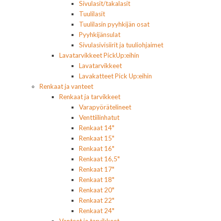
Sivulasit/takalasit
Tuulilasit
Tuulilasin pyyhkijän osat
Pyyhkijänsulat
Sivulasivisiirit ja tuuliohjaimet
Lavatarvikkeet PickUp:eihin
Lavatarvikkeet
Lavakatteet Pick Up:eihin
Renkaat ja vanteet
Renkaat ja tarvikkeet
Varapyörätelineet
Venttiilinhatut
Renkaat 14"
Renkaat 15"
Renkaat 16"
Renkaat 16,5"
Renkaat 17"
Renkaat 18"
Renkaat 20"
Renkaat 22"
Renkaat 24"
Vanteet ja tarvikkeet