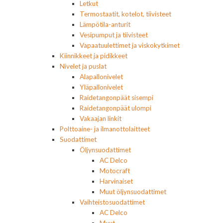
Letkut
Termostaatit, kotelot, tiivisteet
Lämpötila-anturit
Vesipumput ja tiivisteet
Vapaatuulettimet ja viskokytkimet
Kiinnikkeet ja pidikkeet
Nivelet ja puslat
Alapallonivelet
Yläpallonivelet
Raidetangonpäät sisempi
Raidetangonpäät ulompi
Vakaajan linkit
Polttoaine- ja ilmanottolaitteet
Suodattimet
Öljynsuodattimet
AC Delco
Motocraft
Harvinaiset
Muut öljynsuodattimet
Vaihteistosuodattimet
AC Delco
Muut