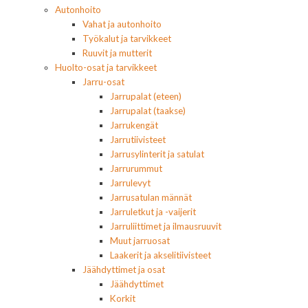
Autonhoito
Vahat ja autonhoito
Työkalut ja tarvikkeet
Ruuvit ja mutterit
Huolto-osat ja tarvikkeet
Jarru-osat
Jarrupalat (eteen)
Jarrupalat (taakse)
Jarrukengät
Jarrutiivisteet
Jarrusylinterit ja satulat
Jarrurummut
Jarrulevyt
Jarrusatulan männät
Jarruletkut ja -vaijerit
Jarruliittimet ja ilmausruuvit
Muut jarruosat
Laakerit ja akselitiivisteet
Jäähdyttimet ja osat
Jäähdyttimet
Korkit