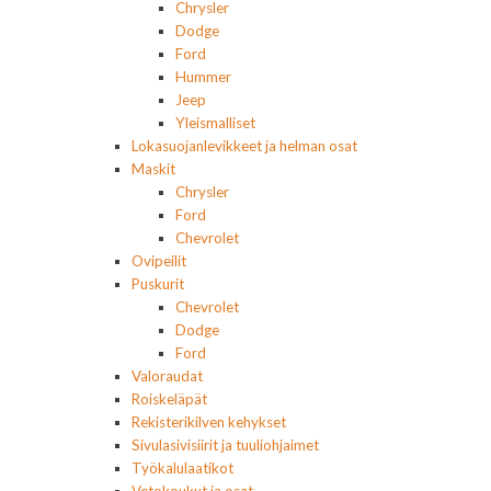
Chrysler
Dodge
Ford
Hummer
Jeep
Yleismalliset
Lokasuojanlevikkeet ja helman osat
Maskit
Chrysler
Ford
Chevrolet
Ovipeilit
Puskurit
Chevrolet
Dodge
Ford
Valoraudat
Roiskeläpät
Rekisterikilven kehykset
Sivulasivisiirit ja tuuliohjaimet
Työkalulaatikot
Vetokoukut ja osat