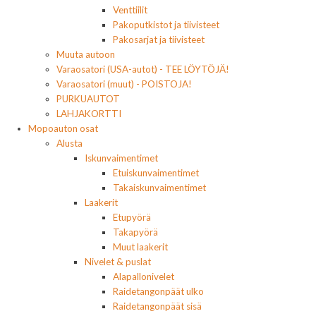
Venttiilit
Pakoputkistot ja tiivisteet
Pakosarjat ja tiivisteet
Muuta autoon
Varaosatori (USA-autot) - TEE LÖYTÖJÄ!
Varaosatori (muut) - POISTOJA!
PURKUAUTOT
LAHJAKORTTI
Mopoauton osat
Alusta
Iskunvaimentimet
Etuiskunvaimentimet
Takaiskunvaimentimet
Laakerit
Etupyörä
Takapyörä
Muut laakerit
Nivelet & puslat
Alapallonivelet
Raidetangonpäät ulko
Raidetangonpäät sisä