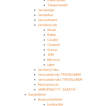
Takajarrupalat
Jarrukengät
Jarruletkut
Jarrusylinterit
Jarrulevyt etu
Aixam
Bellier
Casalini
Chatenet
Grecav
JDM
Microcar
Ligier
Jarrulevyt taka
Jarrusatulat etu TÄYDELLINEN
Jarrusatulat taka TÄYDELLINEN
Muut jarruosat
JARRUPAKETIT -SÄÄSTÄ!
Suodattimet
Ilmansuodattimet
Lombardini