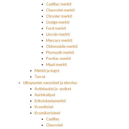
Cadillac merkit
Chevrolet merkit
Chrysler merkit
Dodge merkit
Ford merkit
Lincoln merkit
Mercury merkit
Oldsmobile merkit
Plymouth merkit
Pontiac merkit
Muut merkit
Merkit ja logot
Tarrat
Ulkopuolen varusteet ja ehostus
Astinlaudat ja -putket
Aurinkolipat
Erikoiskeulamerkit
Kromilistat
Kromikoristeet
Cadillac
Chevrolet