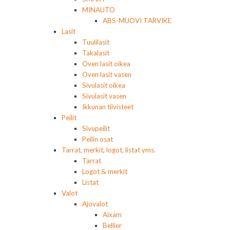
MINAUTO
ABS-MUOVI TARVIKE
Lasit
Tuulilasit
Takalasit
Oven lasit oikea
Oven lasit vasen
Sivulasit oikea
Sivulasit vasen
Ikkunan tiivisteet
Peilit
Sivupeilit
Peilin osat
Tarrat, merkit, logot, listat yms.
Tarrat
Logot & merkit
Listat
Valot
Ajovalot
Aixam
Bellier