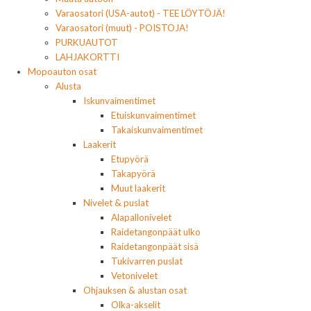
Varaosatori (USA-autot) - TEE LÖYTÖJÄ!
Varaosatori (muut) - POISTOJA!
PURKUAUTOT
LAHJAKORTTI
Mopoauton osat
Alusta
Iskunvaimentimet
Etuiskunvaimentimet
Takaiskunvaimentimet
Laakerit
Etupyörä
Takapyörä
Muut laakerit
Nivelet & puslat
Alapallonivelet
Raidetangonpäät ulko
Raidetangonpäät sisä
Tukivarren puslat
Vetonivelet
Ohjauksen & alustan osat
Olka-akselit