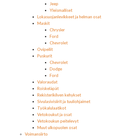
Jeep
Yleismalliset
Lokasuojanlevikkeet ja helman osat
Maskit
Chrysler
Ford
Chevrolet
Ovipeilit
Puskurit
Chevrolet
Dodge
Ford
Valoraudat
Roiskeläpät
Rekisterikilven kehykset
Sivulasivisiirit ja tuuliohjaimet
Työkalulaatikot
Vetokoukut ja osat
Vetokoukun peitelevyt
Muut ulkopuolen osat
Voimansiirto