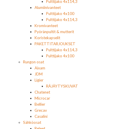
Pulttijako 4x114,3
Alumiinivanteet
Pulttijako 4x100
Pulttijako 4x114,3
Kromivanteet
Pyöränpultit & mutterit
Koristekapselit
PAKETTITARJOUKSET
Pulttijako 4x114,3
Pulttijako 4x100
Rungon osat
Aixam
JDM
Ligier
RÄJÄYTYSKUVAT
Chatenet
Microcar
Bellier
Grecav
Casalini
Sähköosat
Releet