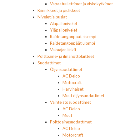
Vapaatuulettimet ja viskokytkimet
Kiinnikkeet ja pidikkeet
Nivelet ja puslat
Alapallonivelet
Yläpallonivelet
Raidetangonpäät sisempi
Raidetangonpäät ulompi
Vakaajan linkit
Polttoaine- ja ilmanottolaitteet
Suodattimet
Öljynsuodattimet
AC Delco
Motocraft
Harvinaiset
Muut öljynsuodattimet
Vaihteistosuodattimet
AC Delco
Muut
Polttoainesuodattimet
AC Delco
Motorcraft