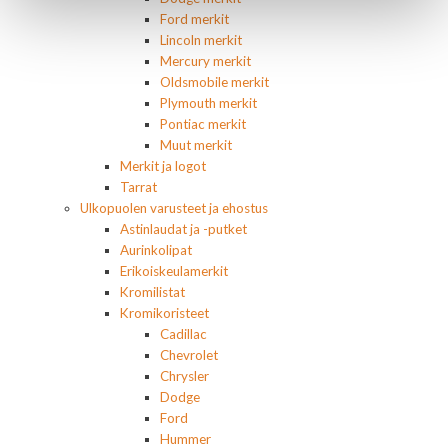
Ford merkit
Lincoln merkit
Mercury merkit
Oldsmobile merkit
Plymouth merkit
Pontiac merkit
Muut merkit
Merkit ja logot
Tarrat
Ulkopuolen varusteet ja ehostus
Astinlaudat ja -putket
Aurinkolipat
Erikoiskeulamerkit
Kromilistat
Kromikoristeet
Cadillac
Chevrolet
Chrysler
Dodge
Ford
Hummer