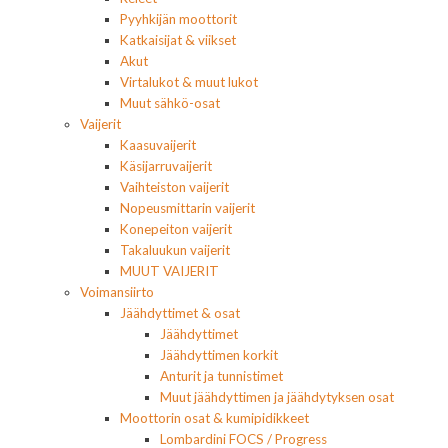
Pyyhkijän moottorit
Katkaisijat & viikset
Akut
Virtalukot & muut lukot
Muut sähkö-osat
Vaijerit
Kaasuvaijerit
Käsijarruvaijerit
Vaihteiston vaijerit
Nopeusmittarin vaijerit
Konepeiton vaijerit
Takaluukun vaijerit
MUUT VAIJERIT
Voimansiirto
Jäähdyttimet & osat
Jäähdyttimet
Jäähdyttimen korkit
Anturit ja tunnistimet
Muut jäähdyttimen ja jäähdytyksen osat
Moottorin osat & kumipidikkeet
Lombardini FOCS / Progress