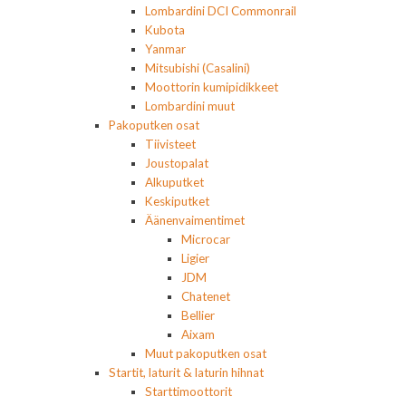
Lombardini DCI Commonrail
Kubota
Yanmar
Mitsubishi (Casalini)
Moottorin kumipidikkeet
Lombardini muut
Pakoputken osat
Tiivisteet
Joustopalat
Alkuputket
Keskiputket
Äänenvaimentimet
Microcar
Ligier
JDM
Chatenet
Bellier
Aixam
Muut pakoputken osat
Startit, laturit & laturin hihnat
Starttimoottorit