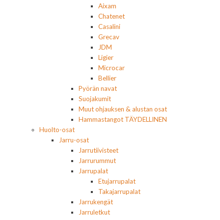
Aixam
Chatenet
Casalini
Grecav
JDM
Ligier
Microcar
Bellier
Pyörän navat
Suojakumit
Muut ohjauksen & alustan osat
Hammastangot TÄYDELLINEN
Huolto-osat
Jarru-osat
Jarrutiivisteet
Jarrurummut
Jarrupalat
Etujarrupalat
Takajarrupalat
Jarrukengät
Jarruletkut