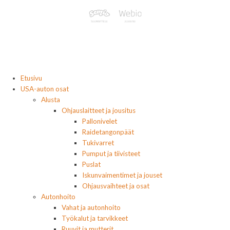
Etusivu
USA-auton osat
Alusta
Ohjauslaitteet ja jousitus
Pallonivelet
Raidetangonpäät
Tukivarret
Pumput ja tiivisteet
Puslat
Iskunvaimentimet ja jouset
Ohjausvaihteet ja osat
Autonhoito
Vahat ja autonhoito
Työkalut ja tarvikkeet
Ruuvit ja mutterit