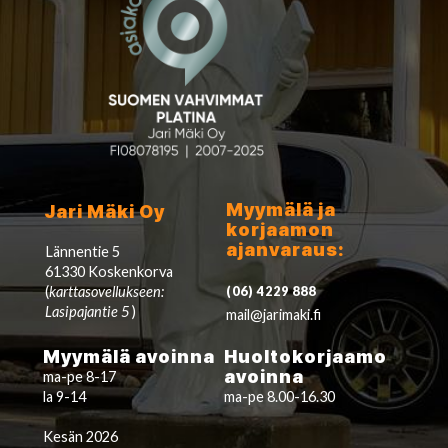
Myymälä ja
Jari Mäki Oy
korjaamon
ajanvaraus:
Lännentie 5
61330 Koskenkorva
(
karttasovellukseen:
(06) 4229 888
Lasipajantie 5
)
mail@jarimaki.fi
Myymälä avoinna
Huoltokorjaamo
avoinna
ma-pe 8-17
la 9-14
ma-pe 8.00-16.30
Kesän 2026