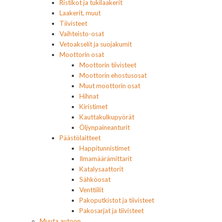
Ristikot ja tukilaakerit
Laakerit, muut
Tiivisteet
Vaihteisto-osat
Vetoakselit ja suojakumit
Moottorin osat
Moottorin tiivisteet
Moottorin ehostusosat
Muut moottorin osat
Hihnat
Kiristimet
Kauttakulkupyörät
Öljynpaineanturit
Päästölaitteet
Happitunnistimet
Ilmamäärämittarit
Katalysaattorit
Sähköosat
Venttiilit
Pakoputkistot ja tiivisteet
Pakosarjat ja tiivisteet
Muuta autoon