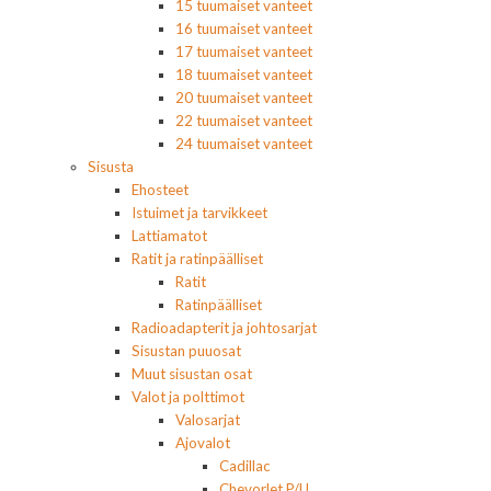
15 tuumaiset vanteet
16 tuumaiset vanteet
17 tuumaiset vanteet
18 tuumaiset vanteet
20 tuumaiset vanteet
22 tuumaiset vanteet
24 tuumaiset vanteet
Sisusta
Ehosteet
Istuimet ja tarvikkeet
Lattiamatot
Ratit ja ratinpäälliset
Ratit
Ratinpäälliset
Radioadapterit ja johtosarjat
Sisustan puuosat
Muut sisustan osat
Valot ja polttimot
Valosarjat
Ajovalot
Cadillac
Chevorlet P/U