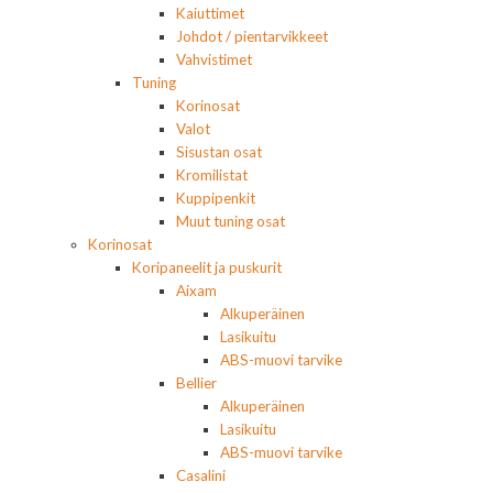
Kaiuttimet
Johdot / pientarvikkeet
Vahvistimet
Tuning
Korinosat
Valot
Sisustan osat
Kromilistat
Kuppipenkit
Muut tuning osat
Korinosat
Koripaneelit ja puskurit
Aixam
Alkuperäinen
Lasikuitu
ABS-muovi tarvike
Bellier
Alkuperäinen
Lasikuitu
ABS-muovi tarvike
Casalini