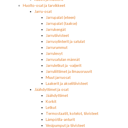
Huolto-osat ja tarvikkeet
Jarru-osat
Jarrupalat (eteen)
Jarrupalat (taakse)
Jarrukengät
Jarrutiivisteet
Jarrusylinterit ja satulat
Jarrurummut
Jarrulevyt
Jarrusatulan männät
Jarruletkut ja -vaijerit
Jarruliittimet ja ilmausruuvit
Muut jarruosat
Laakerit ja akselitiivisteet
Jäähdyttimet ja osat
Jäähdyttimet
Korkit
Letkut
Termostaatit, kotelot, tiivisteet
Lämpötila-anturit
Vesipumput ja tiivisteet