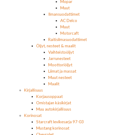
Mopar
Muut
Ilmansuodattimet
AC Delco
Muut
Motorcaft
Raitisilmasuodattimet
Öljyt, nesteet & maalit
Vaihteistoöljyt
Jarrunesteet
Moottoriöljyt
Liimat ja massat
Muut nesteet
Maalit
Kirjallisuus
Korjausoppaat
Omistajan käsikirjat
Muu autokirjallisuus
Korinosat
Starcraft levikesarja 97-03
Mustang korinosat
Chevrolet