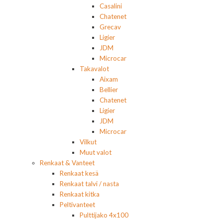
Casalini
Chatenet
Grecav
Ligier
JDM
Microcar
Takavalot
Aixam
Bellier
Chatenet
Ligier
JDM
Microcar
Vilkut
Muut valot
Renkaat & Vanteet
Renkaat kesä
Renkaat talvi / nasta
Renkaat kitka
Peltivanteet
Pulttijako 4x100