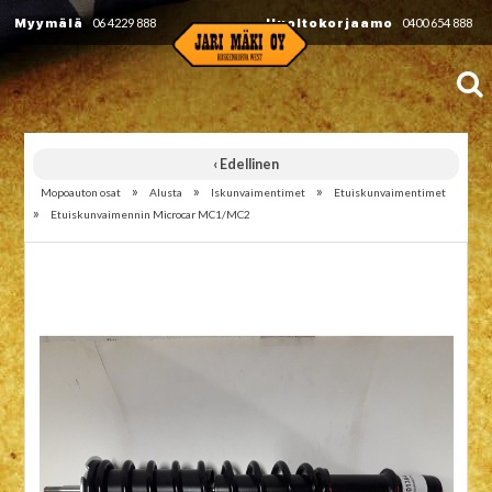
Myymälä
06 4229 888
Huoltokorjaamo
0400 654 888
‹ Edellinen
»
»
»
Mopoauton osat
Alusta
Iskunvaimentimet
Etuiskunvaimentimet
»
Etuiskunvaimennin Microcar MC1/MC2