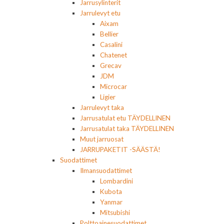
Jarrusylinterit
Jarrulevyt etu
Aixam
Bellier
Casalini
Chatenet
Grecav
JDM
Microcar
Ligier
Jarrulevyt taka
Jarrusatulat etu TÄYDELLINEN
Jarrusatulat taka TÄYDELLINEN
Muut jarruosat
JARRUPAKETIT -SÄÄSTÄ!
Suodattimet
Ilmansuodattimet
Lombardini
Kubota
Yanmar
Mitsubishi
Polttoainesuodattimet