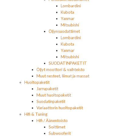
Lombardini
Kubota
Yanmar
Mitsubishi
Öljynsuodattimet
Lombardini
Kubota
Yanmar
Mitsubishi
SUODATINPAKETIT
Öljyt moottori & vaihteisto
Muut nesteet, liimat ja massat
Huoltopaketit
Jarrupaketit
Muut huoltopaketit
Suodatinpaketit
Variaattorin huoltopaketit
Hifi & Tuning
Hifi / Äänentoisto
Soittimet
Subwooferit