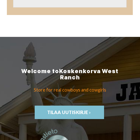
Welcome to
Koskenkorva
West
Ranch
Store for real cowboys
and cowgirls
TILAA UUTISKIRJE ›