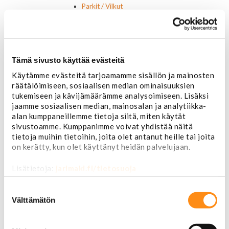
Parkit / Vilkut
Sumu- ja peruutusvalot
Sivuvalot ja markerit
Polttimot
Sähköosat
Tämä sivusto käyttää evästeitä
Akut
Lasinnostin- ja keskuslukon moottorit
Käytämme evästeitä tarjoamamme sisällön ja mainosten
Laturit ja laturin osat
räätälöimiseen, sosiaalisen median ominaisuuksien
Laturit
tukemiseen ja kävijämäärämme analysoimiseen. Lisäksi
Laturin osat
jaamme sosiaalisen median, mainosalan ja analytiikka-
Lämmitys ja ilmastointi
alan kumppaneillemme tietoja siitä, miten käytät
Etuvastukset
sivustoamme. Kumppanimme voivat yhdistää näitä
Kennot
tietoja muihin tietoihin, joita olet antanut heille tai joita
Kompressorit ja osat
on kerätty, kun olet käyttänyt heidän palvelujaan.
Käyttöpaneelit / kytkimet
Moottorit
Lisätietoja:
jarimaki.fi/tietosuoja
Ilmastoinnin osat
Suostumuksen
Muut
valinta
Ohjainlaitteet
Välttämätön
Startit ja startin osat
Starttimoottorit