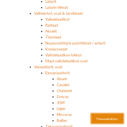
Laturit
Laturin hihnat
Vaihteistot, osat & tarvikkeet
Vaihdelaatikot
Rattaat
Akselit
Tiivisteet
Nopeusmittarin pyörittimet / anturit
Korjaussarjat
Vaihdelaatikon lohkot
Muut vaihdelaatikon osat
Variaattorit, osat
Etuvariaattorit
Aixam
Casalini
Chatenet
Grecav
JDM
Ligier
Microcar
Tilaa uutiskirje ›
Bellier
Takavariaattorit