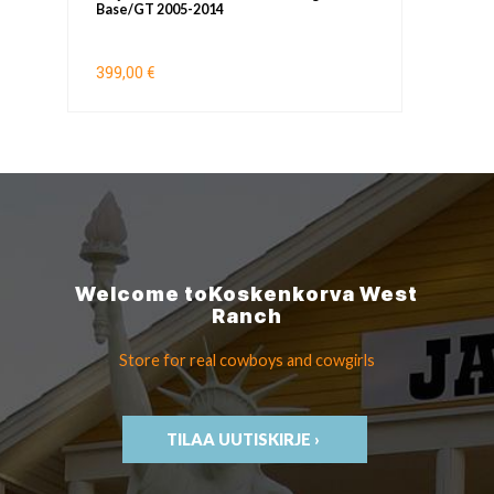
Base/GT 2005-2014
399,00 €
Welcome to
Koskenkorva
West
Ranch
Store for real cowboys
and cowgirls
TILAA UUTISKIRJE ›