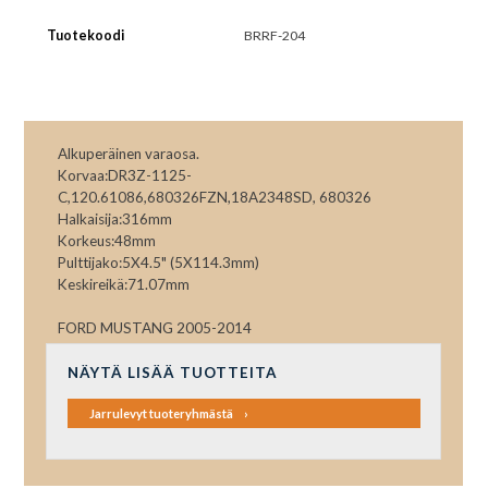
Tuotekoodi
BRRF-204
Alkuperäinen varaosa.
Korvaa:DR3Z-1125-
C,120.61086,680326FZN,18A2348SD, 680326
Halkaisija:316mm
Korkeus:48mm
Pulttijako:5X4.5" (5X114.3mm)
Keskireikä:71.07mm
FORD MUSTANG 2005-2014
NÄYTÄ LISÄÄ TUOTTEITA
Jarrulevyt tuoteryhmästä