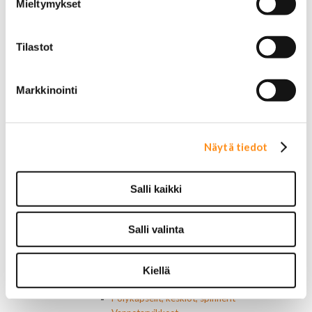
Mieltymykset
Tuulilasin pyyhkijän osat
Pyyhkijänsulat
Sivulasivisiirit ja tuuliohjaimet
Tilastot
Lavatarvikkeet PickUp:eihin
Lavatarvikkeet
Lavakatteet Pick Up:eihin
Markkinointi
Renkaat ja vanteet
Renkaat ja tarvikkeet
Varapyörätelineet
Venttiilinhatut
Näytä tiedot
Renkaat 14"
Renkaat 15"
Renkaat 16"
Salli kaikki
Renkaat 16,5"
Renkaat 17"
Renkaat 18"
Salli valinta
Renkaat 20"
Renkaat 22"
Renkaat 24"
Kiellä
Vanteet ja tarvikkeet
Pölykapselit, keskiöt, spinnerit