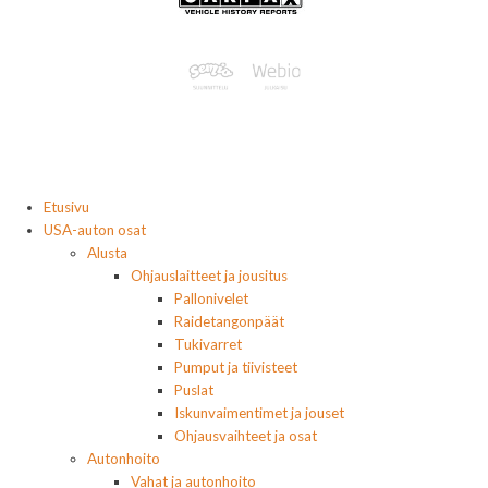
Etusivu
USA-auton osat
Alusta
Ohjauslaitteet ja jousitus
Pallonivelet
Raidetangonpäät
Tukivarret
Pumput ja tiivisteet
Puslat
Iskunvaimentimet ja jouset
Ohjausvaihteet ja osat
Autonhoito
Vahat ja autonhoito