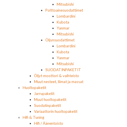
Mitsubishi
Polttoainesuodattimet
Lombardini
Kubota
Yanmar
Mitsubishi
Öljynsuodattimet
Lombardini
Kubota
Yanmar
Mitsubishi
SUODATINPAKETIT
Öljyt moottori & vaihteisto
Muut nesteet, liimat ja massat
Huoltopaketit
Jarrupaketit
Muut huoltopaketit
Suodatinpaketit
Variaattorin huoltopaketit
Hifi & Tuning
Hifi / Äänentoisto