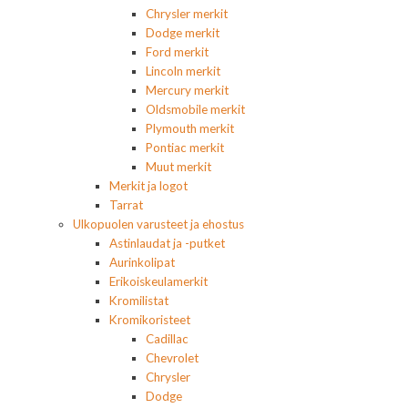
Chrysler merkit
Dodge merkit
Ford merkit
Lincoln merkit
Mercury merkit
Oldsmobile merkit
Plymouth merkit
Pontiac merkit
Muut merkit
Merkit ja logot
Tarrat
Ulkopuolen varusteet ja ehostus
Astinlaudat ja -putket
Aurinkolipat
Erikoiskeulamerkit
Kromilistat
Kromikoristeet
Cadillac
Chevrolet
Chrysler
Dodge