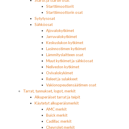
Startit ja startin osat
Starttimoottorit
Starttimoottorin osat
Sytytysosat
Sähköosat
Ajovalokytkimet
Jarruvalokytkimet
Keskuslukon kytkimet
Lasinnostimen kytkimet
Lämmityslaitteen osat
Muut kytkimet ja sähköosat
Nelivedon kytkimet
Ovivalokykimet
Releet ja sulakkeet
Vakionopeudensäätimen osat
Tarrat, tunnukset, logot, merkit
Alkuperäiset tarrat ja teipit
Käytetyt alkuperäismerkit
AMC merkit
Buick merkit
Cadillac merkit
Chevrolet merkit