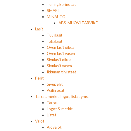
Tuning korinosat
SMART
MINAUTO
ABS-MUOVI TARVIKE
Lasit
Tuulilasit
Takalasit
Oven lasit oikea
Oven lasit vasen
Sivulasit oikea
Sivulasit vasen
Ikkunan tiivisteet
Peilit
Sivupeilit
Peilin osat
Tarrat, merkit, logot, listat yms.
Tarrat
Logot & merkit
Listat
Valot
Ajovalot