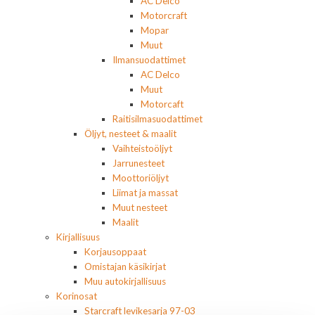
AC Delco
Motorcraft
Mopar
Muut
Ilmansuodattimet
AC Delco
Muut
Motorcaft
Raitisilmasuodattimet
Öljyt, nesteet & maalit
Vaihteistoöljyt
Jarrunesteet
Moottoriöljyt
Liimat ja massat
Muut nesteet
Maalit
Kirjallisuus
Korjausoppaat
Omistajan käsikirjat
Muu autokirjallisuus
Korinosat
Starcraft levikesarja 97-03