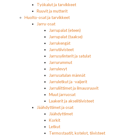
Työkalut ja tarvikkeet
Ruuvit ja mutterit
Huolto-osat ja tarvikkeet
Jarru-osat
Jarrupalat (eteen)
Jarrupalat (taakse)
Jarrukengät
Jarrutiivisteet
Jarrusylinterit ja satulat
Jarrurummut
Jarrulevyt
Jarrusatulan männät
Jarruletkut ja -vaijerit
Jarruliittimet ja ilmausruuvit
Muut jarruosat
Laakerit ja akselitiivisteet
Jäähdyttimet ja osat
Jäähdyttimet
Korkit
Letkut
Termostaatit, kotelot, tiivisteet