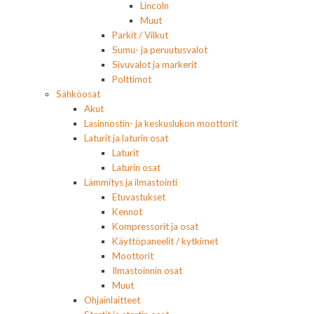
Lincoln
Muut
Parkit / Vilkut
Sumu- ja peruutusvalot
Sivuvalot ja markerit
Polttimot
Sähköosat
Akut
Lasinnostin- ja keskuslukon moottorit
Laturit ja laturin osat
Laturit
Laturin osat
Lämmitys ja ilmastointi
Etuvastukset
Kennot
Kompressorit ja osat
Käyttöpaneelit / kytkimet
Moottorit
Ilmastoinnin osat
Muut
Ohjainlaitteet