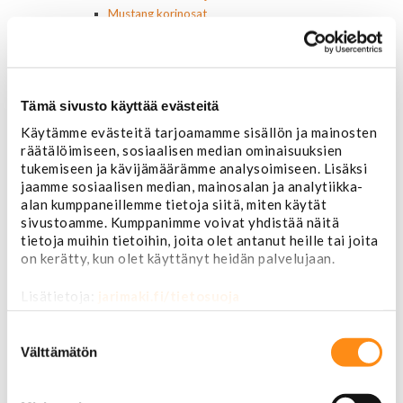
Mustang korinosat
Chevrolet
Van 1978-1996
Van 1997-
Pick upp 1988-1999
Tämä sivusto käyttää evästeitä
Pick upp 2000-2007
Pick upp 2008-
Käytämme evästeitä tarjoamamme sisällön ja mainosten
Suburban 1992-1999
räätälöimiseen, sosiaalisen median ominaisuuksien
Suburban 2000-2006
tukemiseen ja kävijämäärämme analysoimiseen. Lisäksi
Tahoe 2000-2007
jaamme sosiaalisen median, mainosalan ja analytiikka-
Corvette
alan kumppaneillemme tietoja siitä, miten käytät
sivustoamme. Kumppanimme voivat yhdistää näitä
Chevrolet muut
tietoja muihin tietoihin, joita olet antanut heille tai joita
Ford
on kerätty, kun olet käyttänyt heidän palvelujaan.
Dodge
Chrysler
Lisätietoja:
jarimaki.fi/tietosuoja
Pontiac
Buick
Suostumuksen
Jeep
valinta
Välttämätön
Lasit, ikkunatarvikkeet
Sivulasit/takalasit
Tuulilasit