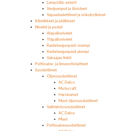
Lämpötila-anturit
Vesipumput ja tiivisteet
Vapaatuulettimet ja viskokytkimet
Kiinnikkeet ja pidikkeet
Nivelet ja puslat
Alapallonivelet
Yläpallonivelet
Raidetangonpäät sisempi
Raidetangonpäät ulompi
Vakaajan linkit
Polttoaine- ja ilmanottolaitteet
Suodattimet
Öljynsuodattimet
AC Delco
Motocraft
Harvinaiset
Muut öljynsuodattimet
Vaihteistosuodattimet
AC Delco
Muut
Polttoainesuodattimet