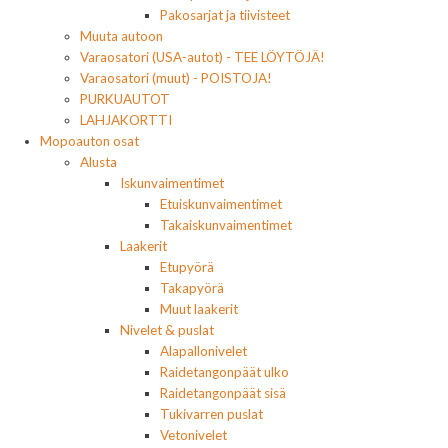
Pakosarjat ja tiivisteet
Muuta autoon
Varaosatori (USA-autot) - TEE LÖYTÖJÄ!
Varaosatori (muut) - POISTOJA!
PURKUAUTOT
LAHJAKORTTI
Mopoauton osat
Alusta
Iskunvaimentimet
Etuiskunvaimentimet
Takaiskunvaimentimet
Laakerit
Etupyörä
Takapyörä
Muut laakerit
Nivelet & puslat
Alapallonivelet
Raidetangonpäät ulko
Raidetangonpäät sisä
Tukivarren puslat
Vetonivelet