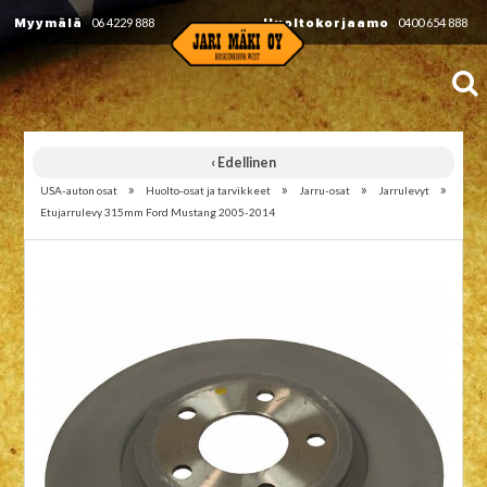
Myymälä
06 4229 888
Huoltokorjaamo
0400 654 888
‹ Edellinen
»
»
»
»
USA-auton osat
Huolto-osat ja tarvikkeet
Jarru-osat
Jarrulevyt
Etujarrulevy 315mm Ford Mustang 2005-2014