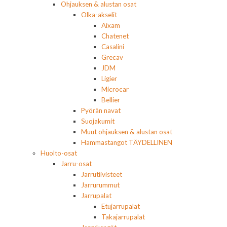
Ohjauksen & alustan osat
Olka-akselit
Aixam
Chatenet
Casalini
Grecav
JDM
Ligier
Microcar
Bellier
Pyörän navat
Suojakumit
Muut ohjauksen & alustan osat
Hammastangot TÄYDELLINEN
Huolto-osat
Jarru-osat
Jarrutiivisteet
Jarrurummut
Jarrupalat
Etujarrupalat
Takajarrupalat