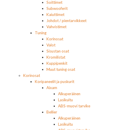
Soittimet
Subwooferit
Kaiuttimet
Johdot / pientarvikkeet
Vahvistimet
Tuning
Korinosat
Valot
Sisustan osat
Kromilistat
Kuppipenkit
Muut tuning osat
Korinosat
Koripaneelit ja puskurit
Aixam
Alkuperäinen
Lasikuitu
ABS-muovi tarvike
Bellier
Alkuperäinen
Lasikuitu