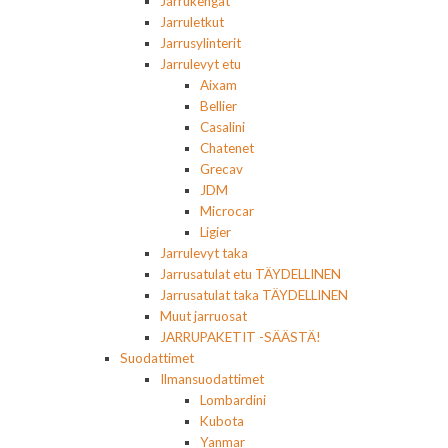
Jarrukengät
Jarruletkut
Jarrusylinterit
Jarrulevyt etu
Aixam
Bellier
Casalini
Chatenet
Grecav
JDM
Microcar
Ligier
Jarrulevyt taka
Jarrusatulat etu TÄYDELLINEN
Jarrusatulat taka TÄYDELLINEN
Muut jarruosat
JARRUPAKETIT -SÄÄSTÄ!
Suodattimet
Ilmansuodattimet
Lombardini
Kubota
Yanmar