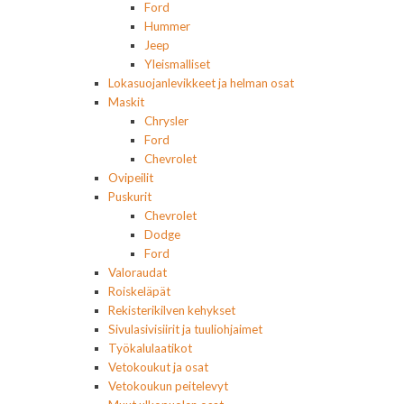
Ford
Hummer
Jeep
Yleismalliset
Lokasuojanlevikkeet ja helman osat
Maskit
Chrysler
Ford
Chevrolet
Ovipeilit
Puskurit
Chevrolet
Dodge
Ford
Valoraudat
Roiskeläpät
Rekisterikilven kehykset
Sivulasivisiirit ja tuuliohjaimet
Työkalulaatikot
Vetokoukut ja osat
Vetokoukun peitelevyt