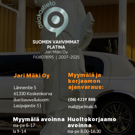
Myymälä ja
Jari Mäki Oy
korjaamon
ajanvaraus:
Lännentie 5
61330 Koskenkorva
(
karttasovellukseen:
(06) 4229 888
Lasipajantie 5
)
mail@jarimaki.fi
Myymälä avoinna
Huoltokorjaamo
avoinna
ma-pe 8-17
la 9-14
ma-pe 8.00-16.30