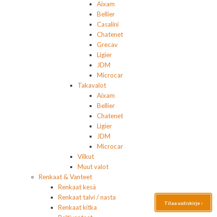
Aixam
Bellier
Casalini
Chatenet
Grecav
Ligier
JDM
Microcar
Takavalot
Aixam
Bellier
Chatenet
Ligier
JDM
Microcar
Vilkut
Muut valot
Renkaat & Vanteet
Renkaat kesä
Renkaat talvi / nasta
Tilaa uutiskirje ›
Renkaat kitka