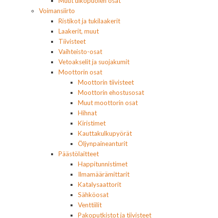
Muut ulkopuolen osat
Voimansiirto
Ristikot ja tukilaakerit
Laakerit, muut
Tiivisteet
Vaihteisto-osat
Vetoakselit ja suojakumit
Moottorin osat
Moottorin tiivisteet
Moottorin ehostusosat
Muut moottorin osat
Hihnat
Kiristimet
Kauttakulkupyörät
Öljynpaineanturit
Päästölaitteet
Happitunnistimet
Ilmamäärämittarit
Katalysaattorit
Sähköosat
Venttiilit
Pakoputkistot ja tiivisteet