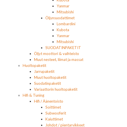
Yanmar
Mitsubishi
Öljynsuodattimet
Lombardini
Kubota
Yanmar
Mitsubishi
SUODATINPAKETIT
Öljyt moottori & vaihteisto
Muut nesteet, liimat ja massat
Huoltopaketit
Jarrupaketit
Muut huoltopaketit
Suodatinpaketit
Variaattorin huoltopaketit
Hifi & Tuning
Hifi / Äänentoisto
Soittimet
Subwooferit
Kaiuttimet
Johdot / pientarvikkeet