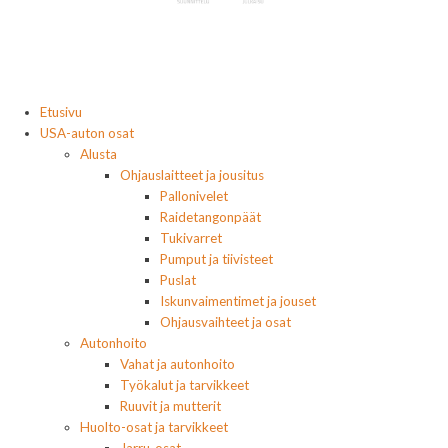
Etusivu
USA-auton osat
Alusta
Ohjauslaitteet ja jousitus
Pallonivelet
Raidetangonpäät
Tukivarret
Pumput ja tiivisteet
Puslat
Iskunvaimentimet ja jouset
Ohjausvaihteet ja osat
Autonhoito
Vahat ja autonhoito
Työkalut ja tarvikkeet
Ruuvit ja mutterit
Huolto-osat ja tarvikkeet
Jarru-osat