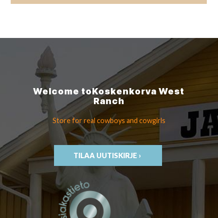
Welcome to
Koskenkorva
West
Ranch
Store for real cowboys
and cowgirls
TILAA UUTISKIRJE ›