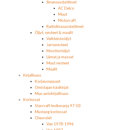
Ilmansuodattimet
AC Delco
Muut
Motorcaft
Raitisilmasuodattimet
Öljyt, nesteet & maalit
Vaihteistoöljyt
Jarrunesteet
Moottoriöljyt
Liimat ja massat
Muut nesteet
Maalit
Kirjallisuus
Korjausoppaat
Omistajan käsikirjat
Muu autokirjallisuus
Korinosat
Starcraft levikesarja 97-03
Mustang korinosat
Chevrolet
Van 1978-1996
Van 1997-