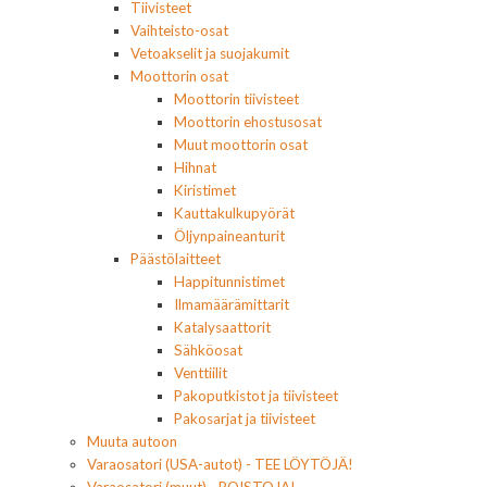
Tiivisteet
Vaihteisto-osat
Vetoakselit ja suojakumit
Moottorin osat
Moottorin tiivisteet
Moottorin ehostusosat
Muut moottorin osat
Hihnat
Kiristimet
Kauttakulkupyörät
Öljynpaineanturit
Päästölaitteet
Happitunnistimet
Ilmamäärämittarit
Katalysaattorit
Sähköosat
Venttiilit
Pakoputkistot ja tiivisteet
Pakosarjat ja tiivisteet
Muuta autoon
Varaosatori (USA-autot) - TEE LÖYTÖJÄ!
Varaosatori (muut) - POISTOJA!