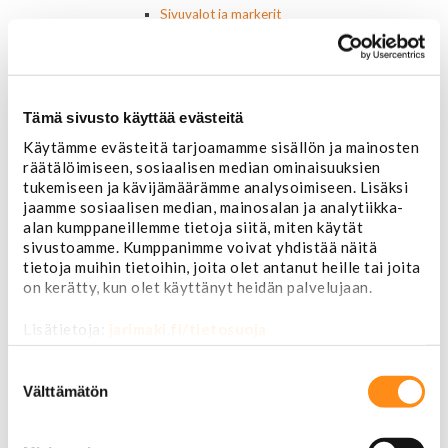
Sivuvalot ja markerit
Polttimot
Sähköosat
Akut
Lasinnostin- ja keskuslukon moottorit
Tämä sivusto käyttää evästeitä
Laturit ja laturin osat
Laturit
Käytämme evästeitä tarjoamamme sisällön ja mainosten
Laturin osat
räätälöimiseen, sosiaalisen median ominaisuuksien
Lämmitys ja ilmastointi
tukemiseen ja kävijämäärämme analysoimiseen. Lisäksi
Etuvastukset
jaamme sosiaalisen median, mainosalan ja analytiikka-
Kennot
alan kumppaneillemme tietoja siitä, miten käytät
Kompressorit ja osat
sivustoamme. Kumppanimme voivat yhdistää näitä
Käyttöpaneelit / kytkimet
tietoja muihin tietoihin, joita olet antanut heille tai joita
on kerätty, kun olet käyttänyt heidän palvelujaan.
Moottorit
Ilmastoinnin osat
Lisätietoja:
jarimaki.fi/tietosuoja
Muut
Ohjainlaitteet
Suostumuksen
Startit ja startin osat
valinta
Välttämätön
Starttimoottorit
Starttimoottorin osat
Sytytysosat