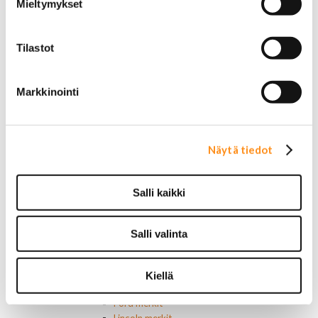
Mieltymykset
Sähköosat
Ajovalokytkimet
Jarruvalokytkimet
Tilastot
Keskuslukon kytkimet
Lasinnostimen kytkimet
Lämmityslaitteen osat
Markkinointi
Muut kytkimet ja sähköosat
Nelivedon kytkimet
Ovivalokykimet
Releet ja sulakkeet
Näytä tiedot
Vakionopeudensäätimen osat
Tarrat, tunnukset, logot, merkit
Alkuperäiset tarrat ja teipit
Salli kaikki
Käytetyt alkuperäismerkit
AMC merkit
Buick merkit
Salli valinta
Cadillac merkit
Chevrolet merkit
Chrysler merkit
Kiellä
Dodge merkit
Ford merkit
Lincoln merkit