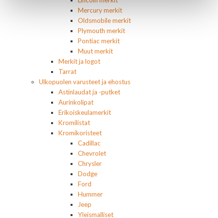
Mercury merkit
Oldsmobile merkit
Plymouth merkit
Pontiac merkit
Muut merkit
Merkit ja logot
Tarrat
Ulkopuolen varusteet ja ehostus
Astinlaudat ja -putket
Aurinkolipat
Erikoiskeulamerkit
Kromilistat
Kromikoristeet
Cadillac
Chevrolet
Chrysler
Dodge
Ford
Hummer
Jeep
Yleismalliset