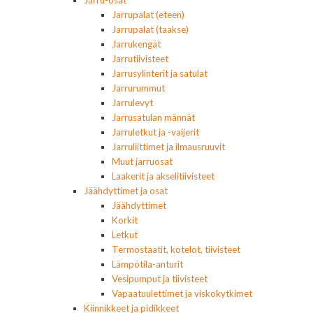
Jarrupalat (eteen)
Jarrupalat (taakse)
Jarrukengät
Jarrutiivisteet
Jarrusylinterit ja satulat
Jarrurummut
Jarrulevyt
Jarrusatulan männät
Jarruletkut ja -vaijerit
Jarruliittimet ja ilmausruuvit
Muut jarruosat
Laakerit ja akselitiivisteet
Jäähdyttimet ja osat
Jäähdyttimet
Korkit
Letkut
Termostaatit, kotelot, tiivisteet
Lämpötila-anturit
Vesipumput ja tiivisteet
Vapaatuulettimet ja viskokytkimet
Kiinnikkeet ja pidikkeet