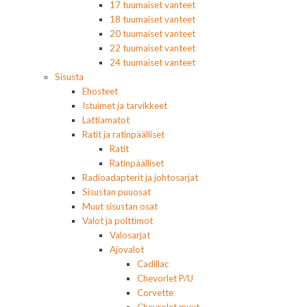
17 tuumaiset vanteet
18 tuumaiset vanteet
20 tuumaiset vanteet
22 tuumaiset vanteet
24 tuumaiset vanteet
Sisusta
Ehosteet
Istuimet ja tarvikkeet
Lattiamatot
Ratit ja ratinpäälliset
Ratit
Ratinpäälliset
Radioadapterit ja johtosarjat
Sisustan puuosat
Muut sisustan osat
Valot ja polttimot
Valosarjat
Ajovalot
Cadillac
Chevorlet P/U
Corvette
Chevrolet muut