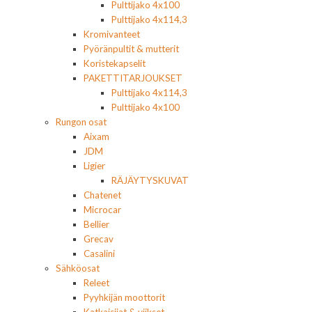
Pulttijako 4x100
Pulttijako 4x114,3
Kromivanteet
Pyöränpultit & mutterit
Koristekapselit
PAKETTITARJOUKSET
Pulttijako 4x114,3
Pulttijako 4x100
Rungon osat
Aixam
JDM
Ligier
RÄJÄYTYSKUVAT
Chatenet
Microcar
Bellier
Grecav
Casalini
Sähköosat
Releet
Pyyhkijän moottorit
Katkaisijat & viikset