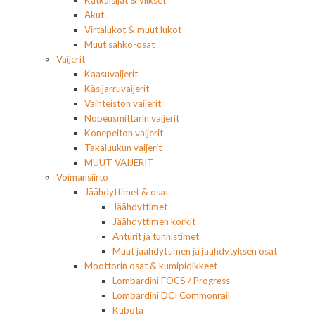
Akut
Virtalukot & muut lukot
Muut sähkö-osat
Vaijerit
Kaasuvaijerit
Käsijarruvaijerit
Vaihteiston vaijerit
Nopeusmittarin vaijerit
Konepeiton vaijerit
Takaluukun vaijerit
MUUT VAIJERIT
Voimansiirto
Jäähdyttimet & osat
Jäähdyttimet
Jäähdyttimen korkit
Anturit ja tunnistimet
Muut jäähdyttimen ja jäähdytyksen osat
Moottorin osat & kumipidikkeet
Lombardini FOCS / Progress
Lombardini DCI Commonrail
Kubota