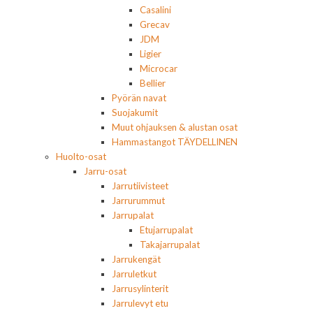
Casalini
Grecav
JDM
Ligier
Microcar
Bellier
Pyörän navat
Suojakumit
Muut ohjauksen & alustan osat
Hammastangot TÄYDELLINEN
Huolto-osat
Jarru-osat
Jarrutiivisteet
Jarrurummut
Jarrupalat
Etujarrupalat
Takajarrupalat
Jarrukengät
Jarruletkut
Jarrusylinterit
Jarrulevyt etu