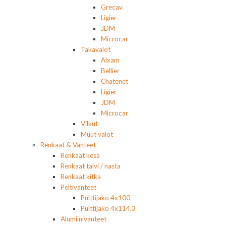
Grecav
Ligier
JDM
Microcar
Takavalot
Aixam
Bellier
Chatenet
Ligier
JDM
Microcar
Vilkut
Muut valot
Renkaat & Vanteet
Renkaat kesä
Renkaat talvi / nasta
Renkaat kitka
Peltivanteet
Pulttijako 4x100
Pulttijako 4x114,3
Alumiinivanteet