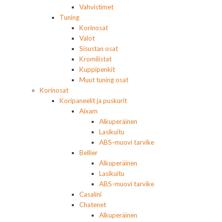
Vahvistimet
Tuning
Korinosat
Valot
Sisustan osat
Kromilistat
Kuppipenkit
Muut tuning osat
Korinosat
Koripaneelit ja puskurit
Aixam
Alkuperäinen
Lasikuitu
ABS-muovi tarvike
Bellier
Alkuperäinen
Lasikuitu
ABS-muovi tarvike
Casalini
Chatenet
Alkuperäinen