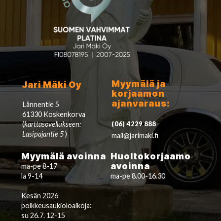
Myymälä ja
Jari Mäki Oy
korjaamon
ajanvaraus:
Lännentie 5
61330 Koskenkorva
(
karttasovellukseen:
(06) 4229 888
Lasipajantie 5
)
mail@jarimaki.fi
Myymälä avoinna
Huoltokorjaamo
avoinna
ma-pe 8-17
la 9-14
ma-pe 8.00-16.30
Kesän 2026
poikkeusaukioloaikoja:
su 26.7. 12-15