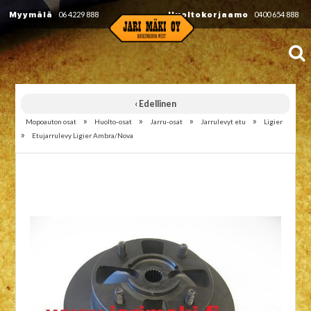
Myymälä
06 4229 888
Huoltokorjaamo
0400 654 888
‹ Edellinen
»
»
»
»
Mopoauton osat
Huolto-osat
Jarru-osat
Jarrulevyt etu
Ligier
»
Etujarrulevy Ligier Ambra/Nova