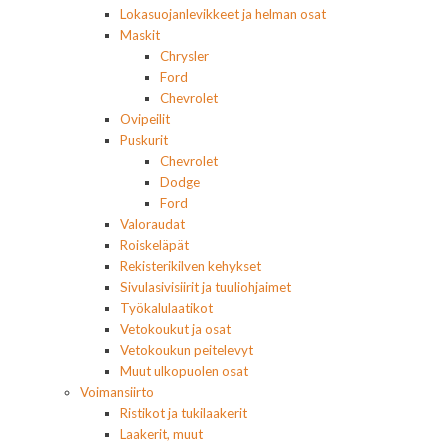
Lokasuojanlevikkeet ja helman osat
Maskit
Chrysler
Ford
Chevrolet
Ovipeilit
Puskurit
Chevrolet
Dodge
Ford
Valoraudat
Roiskeläpät
Rekisterikilven kehykset
Sivulasivisiirit ja tuuliohjaimet
Työkalulaatikot
Vetokoukut ja osat
Vetokoukun peitelevyt
Muut ulkopuolen osat
Voimansiirto
Ristikot ja tukilaakerit
Laakerit, muut