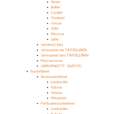
Aixam
Bellier
Casalini
Chatenet
Grecav
JDM
Microcar
Ligier
Jarrulevyt taka
Jarrusatulat etu TÄYDELLINEN
Jarrusatulat taka TÄYDELLINEN
Muut jarruosat
JARRUPAKETIT -SÄÄSTÄ!
Suodattimet
Ilmansuodattimet
Lombardini
Kubota
Yanmar
Mitsubishi
Polttoainesuodattimet
Lombardini
Kubota