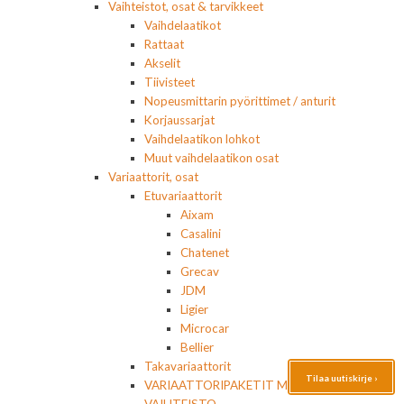
Vaihteistot, osat & tarvikkeet
Vaihdelaatikot
Rattaat
Akselit
Tiivisteet
Nopeusmittarin pyörittimet / anturit
Korjaussarjat
Vaihdelaatikon lohkot
Muut vaihdelaatikon osat
Variaattorit, osat
Etuvariaattorit
Aixam
Casalini
Chatenet
Grecav
JDM
Ligier
Microcar
Bellier
Takavariaattorit
Tilaa uutiskirje ›
VARIAATTORIPAKETIT MOOTTORI+
VAIHTEISTO