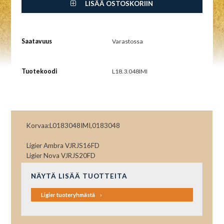
LISÄÄ OSTOSKORIIN
Saatavuus
Varastossa
Tuotekoodi
L18.3.048IMI
Korvaa:L0183048IMI,0183048
Ligier Ambra VJRJS16FD
Ligier Nova VJRJS20FD
NÄYTÄ LISÄÄ TUOTTEITA
Ligier tuoteryhmästä