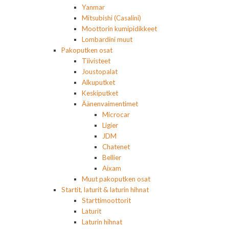
Yanmar
Mitsubishi (Casalini)
Moottorin kumipidikkeet
Lombardini muut
Pakoputken osat
Tiivisteet
Joustopalat
Alkuputket
Keskiputket
Äänenvaimentimet
Microcar
Ligier
JDM
Chatenet
Bellier
Aixam
Muut pakoputken osat
Startit, laturit & laturin hihnat
Starttimoottorit
Laturit
Laturin hihnat