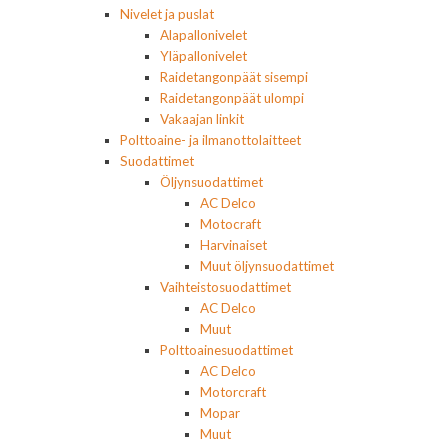
Nivelet ja puslat
Alapallonivelet
Yläpallonivelet
Raidetangonpäät sisempi
Raidetangonpäät ulompi
Vakaajan linkit
Polttoaine- ja ilmanottolaitteet
Suodattimet
Öljynsuodattimet
AC Delco
Motocraft
Harvinaiset
Muut öljynsuodattimet
Vaihteistosuodattimet
AC Delco
Muut
Polttoainesuodattimet
AC Delco
Motorcraft
Mopar
Muut