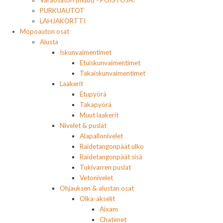
PURKUAUTOT
LAHJAKORTTI
Mopoauton osat
Alusta
Iskunvaimentimet
Etuiskunvaimentimet
Takaiskunvaimentimet
Laakerit
Etupyörä
Takapyörä
Muut laakerit
Nivelet & puslat
Alapallonivelet
Raidetangonpäät ulko
Raidetangonpäät sisä
Tukivarren puslat
Vetonivelet
Ohjauksen & alustan osat
Olka-akselit
Aixam
Chatenet