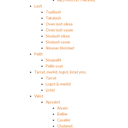
Lasit
Tuulilasit
Takalasit
Oven lasit oikea
Oven lasit vasen
Sivulasit oikea
Sivulasit vasen
Ikkunan tiivisteet
Peilit
Sivupeilit
Peilin osat
Tarrat, merkit, logot, listat yms.
Tarrat
Logot & merkit
Listat
Valot
Ajovalot
Aixam
Bellier
Casalini
Chatenet