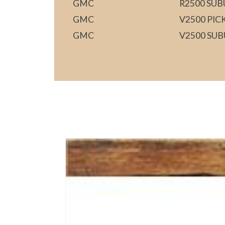
GMC
R2500 SU
GMC
V2500 PIC
GMC
V2500 SU