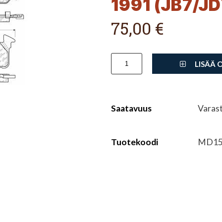
1991 (JB7/JD
75,00 €
LISÄÄ 
Saatavuus
Varas
Tuotekoodi
MD15