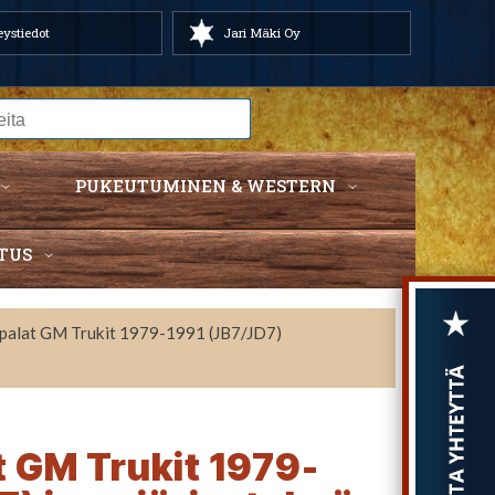
ystiedot
Jari Mäki Oy
PUKEUTUMINEN & WESTERN
TUS
upalat GM Trukit 1979-1991 (JB7/JD7)
t GM Trukit 1979-