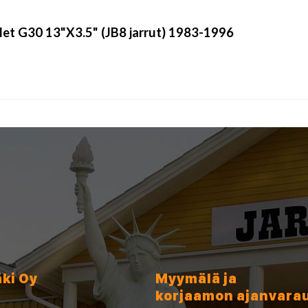
let G30 13"X3.5" (JB8 jarrut) 1983-1996
äki Oy
Myymälä ja
korjaamon ajanvara