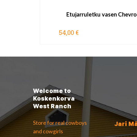
Etujarruletku vasen Chevro
54,00 €
Welcome to
Koskenkorva
West Ranch
Store for real cowboys
Jari M
and cowgirls