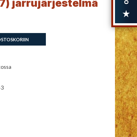
7) jarrujärjestelmä
OSTOSKORIIN
tossa
3