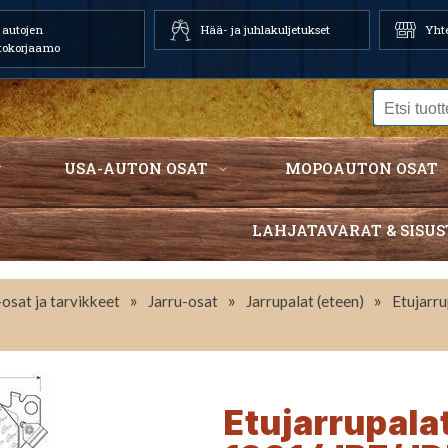
autojen
Hää- ja juhlakuljetukset
Yhte
tokorjaamo
USA-AUTON OSAT
MOPOAUTON OSAT
LAHJATAVARAT & SISUS
»
»
»
osat ja tarvikkeet
Jarru-osat
Jarrupalat (eteen)
Etujarr
Etujarrupala