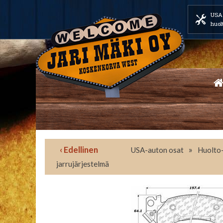
USA 
huol
‹ Edellinen
»
USA-auton osat
Huolto-
jarrujärjestelmä