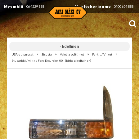
Myymälä
06 4229 888
Huoltokorjaamo
0400 654 888
‹ Edellinen
»
»
»
»
USA-auton osat
Sisusta
Valot ja polttimot
Parkit / Vilkut
Etuparkki / vilkku Ford Excursion 00- (kirkas/keltainen)