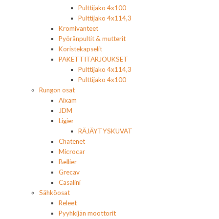
Pulttijako 4x100
Pulttijako 4x114,3
Kromivanteet
Pyöränpultit & mutterit
Koristekapselit
PAKETTITARJOUKSET
Pulttijako 4x114,3
Pulttijako 4x100
Rungon osat
Aixam
JDM
Ligier
RÄJÄYTYSKUVAT
Chatenet
Microcar
Bellier
Grecav
Casalini
Sähköosat
Releet
Pyyhkijän moottorit