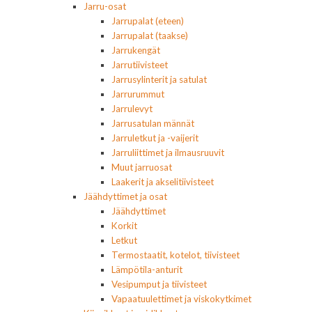
Jarru-osat
Jarrupalat (eteen)
Jarrupalat (taakse)
Jarrukengät
Jarrutiivisteet
Jarrusylinterit ja satulat
Jarrurummut
Jarrulevyt
Jarrusatulan männät
Jarruletkut ja -vaijerit
Jarruliittimet ja ilmausruuvit
Muut jarruosat
Laakerit ja akselitiivisteet
Jäähdyttimet ja osat
Jäähdyttimet
Korkit
Letkut
Termostaatit, kotelot, tiivisteet
Lämpötila-anturit
Vesipumput ja tiivisteet
Vapaatuulettimet ja viskokytkimet