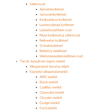
Sähköosat
Ajovalokytkimet
Jarruvalokytkimet
Keskuslukon kytkimet
Lasinnostimen kytkimet
Lämmityslaitteen osat
Muut kytkimet ja sähköosat
Nelivedon kytkimet
Ovivalokykimet
Releet ja sulakkeet
Vakionopeudensäätimen osat
Tarrat, tunnukset, logot, merkit
Alkuperäiset tarrat ja teipit
Käytetyt alkuperäismerkit
AMC merkit
Buick merkit
Cadillac merkit
Chevrolet merkit
Chrysler merkit
Dodge merkit
Ford merkit