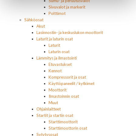
Sumu- ja peruutusvalot
Sivuvalot ja markerit
Polttimot
Sähköosat
Akut
Lasinnostin- ja keskuslukon moottorit
Laturit ja laturin osat
Laturit
Laturin osat
Lämmitys ja ilmastointi
Etuvastukset
Kennot
Kompressorit ja osat
Käyttöpaneelit / kytkimet
Moottorit
Ilmastoinnin osat
Muut
Ohjainlaitteet
Startit ja startin osat
Starttimoottorit
Starttimoottorin osat
Sytytysosat