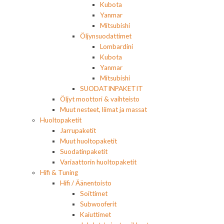
Kubota
Yanmar
Mitsubishi
Öljynsuodattimet
Lombardini
Kubota
Yanmar
Mitsubishi
SUODATINPAKETIT
Öljyt moottori & vaihteisto
Muut nesteet, liimat ja massat
Huoltopaketit
Jarrupaketit
Muut huoltopaketit
Suodatinpaketit
Variaattorin huoltopaketit
Hifi & Tuning
Hifi / Äänentoisto
Soittimet
Subwooferit
Kaiuttimet