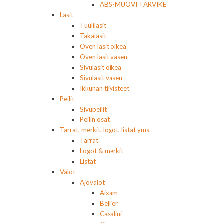
ABS-MUOVI TARVIKE
Lasit
Tuulilasit
Takalasit
Oven lasit oikea
Oven lasit vasen
Sivulasit oikea
Sivulasit vasen
Ikkunan tiivisteet
Peilit
Sivupeilit
Peilin osat
Tarrat, merkit, logot, listat yms.
Tarrat
Logot & merkit
Listat
Valot
Ajovalot
Aixam
Bellier
Casalini