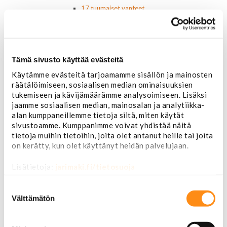
17 tuumaiset vanteet
18 tuumaiset vanteet
20 tuumaiset vanteet
22 tuumaiset vanteet
24 tuumaiset vanteet
Tämä sivusto käyttää evästeitä
Sisusta
Ehosteet
Käytämme evästeitä tarjoamamme sisällön ja mainosten
Istuimet ja tarvikkeet
räätälöimiseen, sosiaalisen median ominaisuuksien
Lattiamatot
tukemiseen ja kävijämäärämme analysoimiseen. Lisäksi
Ratit ja ratinpäälliset
jaamme sosiaalisen median, mainosalan ja analytiikka-
alan kumppaneillemme tietoja siitä, miten käytät
Ratit
sivustoamme. Kumppanimme voivat yhdistää näitä
Ratinpäälliset
tietoja muihin tietoihin, joita olet antanut heille tai joita
Radioadapterit ja johtosarjat
on kerätty, kun olet käyttänyt heidän palvelujaan.
Sisustan puuosat
Muut sisustan osat
Lisätietoja:
jarimaki.fi/tietosuoja
Valot ja polttimot
Valosarjat
Suostumuksen
Ajovalot
valinta
Välttämätön
Cadillac
Chevorlet P/U
Corvette