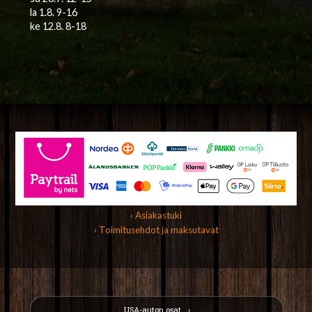
la 1.8. 9-16
ke 12.8. 8-18
› Asiakastuki
› Toimitusehdot ja maksutavat
USA-auton osat