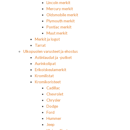
Lincoln merkit
Mercury merkit
Oldsmobile merkit
Plymouth merkit
Pontiac merkit
Muut merkit
Merkit ja logot
Tarrat
Ulkopuolen varusteet ja ehostus
Astinlaudat ja -putket
Aurinkolipat
Erikoiskeulamerkit
Kromilistat
Kromikoristeet
Cadillac
Chevrolet
Chrysler
Dodge
Ford
Hummer
Jeep