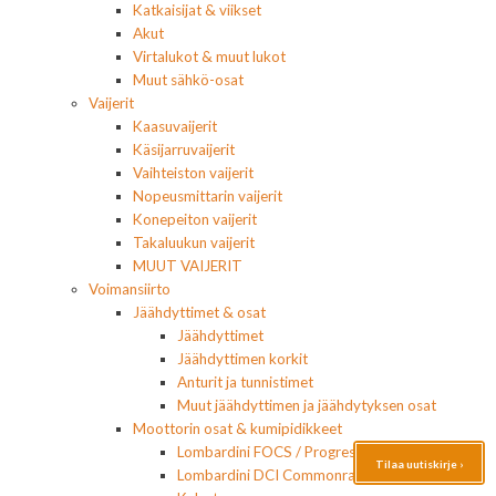
Katkaisijat & viikset
Akut
Virtalukot & muut lukot
Muut sähkö-osat
Vaijerit
Kaasuvaijerit
Käsijarruvaijerit
Vaihteiston vaijerit
Nopeusmittarin vaijerit
Konepeiton vaijerit
Takaluukun vaijerit
MUUT VAIJERIT
Voimansiirto
Jäähdyttimet & osat
Jäähdyttimet
Jäähdyttimen korkit
Anturit ja tunnistimet
Muut jäähdyttimen ja jäähdytyksen osat
Moottorin osat & kumipidikkeet
Lombardini FOCS / Progress
Tilaa uutiskirje ›
Lombardini DCI Commonrail