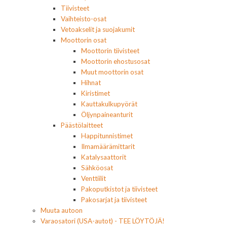
Tiivisteet
Vaihteisto-osat
Vetoakselit ja suojakumit
Moottorin osat
Moottorin tiivisteet
Moottorin ehostusosat
Muut moottorin osat
Hihnat
Kiristimet
Kauttakulkupyörät
Öljynpaineanturit
Päästölaitteet
Happitunnistimet
Ilmamäärämittarit
Katalysaattorit
Sähköosat
Venttiilit
Pakoputkistot ja tiivisteet
Pakosarjat ja tiivisteet
Muuta autoon
Varaosatori (USA-autot) - TEE LÖYTÖJÄ!