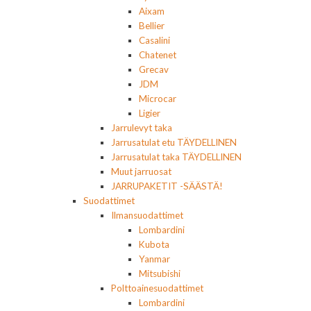
Aixam
Bellier
Casalini
Chatenet
Grecav
JDM
Microcar
Ligier
Jarrulevyt taka
Jarrusatulat etu TÄYDELLINEN
Jarrusatulat taka TÄYDELLINEN
Muut jarruosat
JARRUPAKETIT -SÄÄSTÄ!
Suodattimet
Ilmansuodattimet
Lombardini
Kubota
Yanmar
Mitsubishi
Polttoainesuodattimet
Lombardini