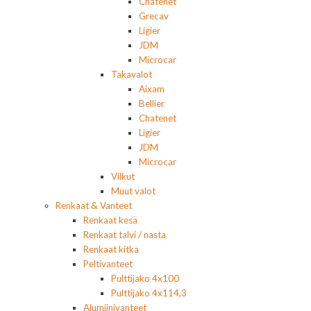
Chatenet
Grecav
Ligier
JDM
Microcar
Takavalot
Aixam
Bellier
Chatenet
Ligier
JDM
Microcar
Vilkut
Muut valot
Renkaat & Vanteet
Renkaat kesä
Renkaat talvi / nasta
Renkaat kitka
Peltivanteet
Pulttijako 4x100
Pulttijako 4x114,3
Alumiinivanteet