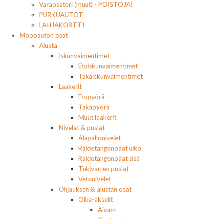
Varaosatori (muut) - POISTOJA!
PURKUAUTOT
LAHJAKORTTI
Mopoauton osat
Alusta
Iskunvaimentimet
Etuiskunvaimentimet
Takaiskunvaimentimet
Laakerit
Etupyörä
Takapyörä
Muut laakerit
Nivelet & puslat
Alapallonivelet
Raidetangonpäät ulko
Raidetangonpäät sisä
Tukivarren puslat
Vetonivelet
Ohjauksen & alustan osat
Olka-akselit
Aixam