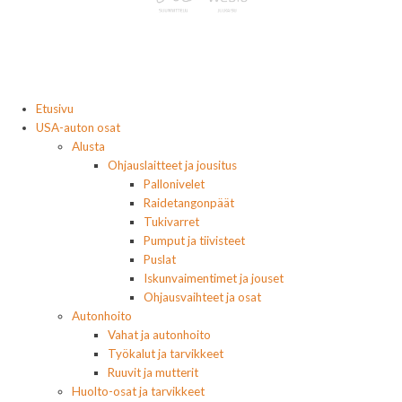
Etusivu
USA-auton osat
Alusta
Ohjauslaitteet ja jousitus
Pallonivelet
Raidetangonpäät
Tukivarret
Pumput ja tiivisteet
Puslat
Iskunvaimentimet ja jouset
Ohjausvaihteet ja osat
Autonhoito
Vahat ja autonhoito
Työkalut ja tarvikkeet
Ruuvit ja mutterit
Huolto-osat ja tarvikkeet