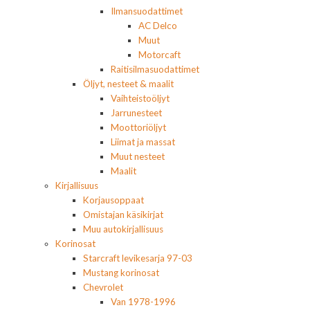
Ilmansuodattimet
AC Delco
Muut
Motorcaft
Raitisilmasuodattimet
Öljyt, nesteet & maalit
Vaihteistoöljyt
Jarrunesteet
Moottoriöljyt
Liimat ja massat
Muut nesteet
Maalit
Kirjallisuus
Korjausoppaat
Omistajan käsikirjat
Muu autokirjallisuus
Korinosat
Starcraft levikesarja 97-03
Mustang korinosat
Chevrolet
Van 1978-1996