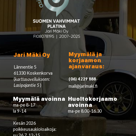
Myymälä ja
Jari Mäki Oy
korjaamon
ajanvaraus:
Lännentie 5
61330 Koskenkorva
(
karttasovellukseen:
(06) 4229 888
Lasipajantie 5
)
mail@jarimaki.fi
Myymälä avoinna
Huoltokorjaamo
avoinna
ma-pe 8-17
la 9-14
ma-pe 8.00-16.30
Kesän 2026
poikkeusaukioloaikoja:
su 26.7. 12-15