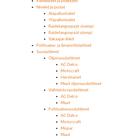
Kiinnikkeet ja pidikkeet
Nivelet ja puslat
Alapallonivelet
Yläpallonivelet
Raidetangonpäät sisempi
Raidetangonpäät ulompi
Vakaajan linkit
Polttoaine- ja ilmanottolaitteet
Suodattimet
Öljynsuodattimet
AC Delco
Motocraft
Harvinaiset
Muut öljynsuodattimet
Vaihteistosuodattimet
AC Delco
Muut
Polttoainesuodattimet
AC Delco
Motorcraft
Mopar
Muut