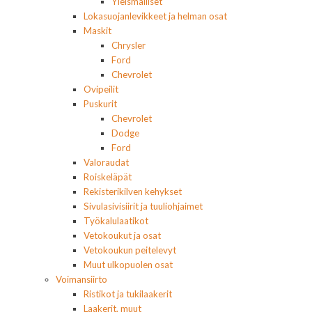
Yleismalliset
Lokasuojanlevikkeet ja helman osat
Maskit
Chrysler
Ford
Chevrolet
Ovipeilit
Puskurit
Chevrolet
Dodge
Ford
Valoraudat
Roiskeläpät
Rekisterikilven kehykset
Sivulasivisiirit ja tuuliohjaimet
Työkalulaatikot
Vetokoukut ja osat
Vetokoukun peitelevyt
Muut ulkopuolen osat
Voimansiirto
Ristikot ja tukilaakerit
Laakerit, muut