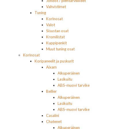
Johdot / pientarvikkeet
Vahvistimet
Tuning
Korinosat
Valot
Sisustan osat
Kromilistat
Kuppipenkit
Muut tuning osat
Korinosat
Koripaneelit ja puskurit
Aixam
Alkuperäinen
Lasikuitu
ABS-muovi tarvike
Bellier
Alkuperäinen
Lasikuitu
ABS-muovi tarvike
Casalini
Chatenet
Alkuperäinen