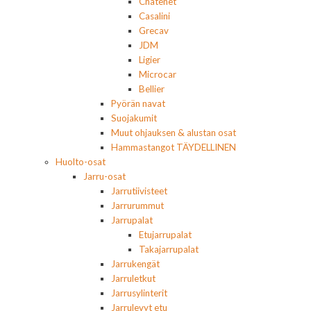
Chatenet
Casalini
Grecav
JDM
Ligier
Microcar
Bellier
Pyörän navat
Suojakumit
Muut ohjauksen & alustan osat
Hammastangot TÄYDELLINEN
Huolto-osat
Jarru-osat
Jarrutiivisteet
Jarrurummut
Jarrupalat
Etujarrupalat
Takajarrupalat
Jarrukengät
Jarruletkut
Jarrusylinterit
Jarrulevyt etu