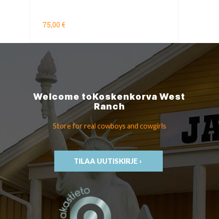
75,00 €
Welcome to
Koskenkorva
West
Ranch
Store for real cowboys
and cowgirls
TILAA UUTISKIRJE ›