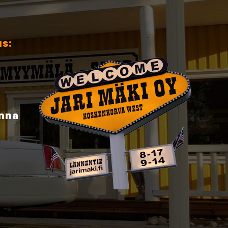
us:
inna