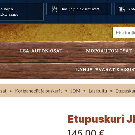
autojen
Hää- ja juhlakuljetukset
Yhte
tokorjaamo
USA-AUTON OSAT
MOPOAUTON OSAT
LAHJATAVARAT & SISUS
»
»
»
»
sat
Koripaneelit ja puskurit
JDM
Lasikuitu
Etupusku
Etupuskuri J
145,00 €