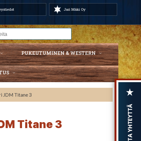
ystiedot
Jari Mäki Oy
PUKEUTUMINEN & WESTERN
TUS
ri JDM Titane 3
DM Titane 3