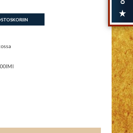
OSTOSKORIIN
tossa
00IMI