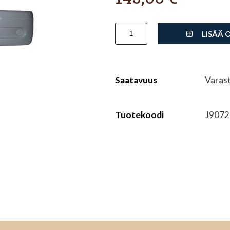
LISÄÄ 
Saatavuus
Varas
Tuotekoodi
J9072