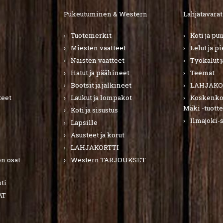
Pukeutuminen & Western
Lahjatavarat
Tuotemerkit
Koti ja pu
Miesten vaatteet
Lelut ja p
Naisten vaatteet
Työkalut j
Hatut ja päähineet
Teemat
Bootsit ja jalkineet
LAHJAKO
teet
Laukut ja lompakot
Koskenkor
Mäki -tuotte
Koti ja sisustus
Ilmajoki-
Lapsille
Asusteet ja korut
LAHJAKORTTI
n osat
Western TARJOUKSET
ti
AT