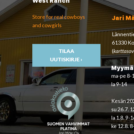
West Ranch
Store for real cowboys
Jari M
and cowgirls
Lännenti
61330 Ko
(
karttasov
TILAA
UUTISKIRJE ›
Myymäl
ma-pe 8-
la 9-14
Kesän 202
su 26.7. 
la 1.8. 9-
ke 12.8. 8