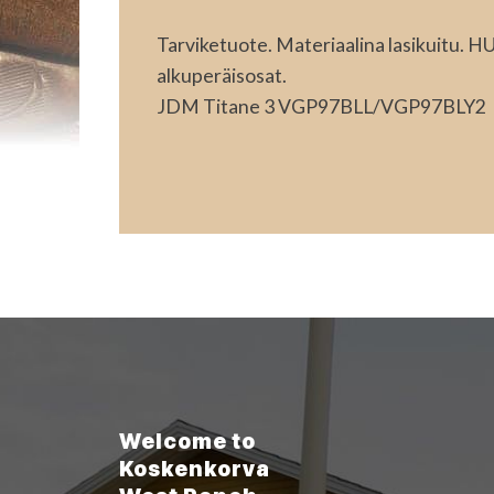
Tarviketuote. Materiaalina lasikuitu. 
alkuperäisosat.
JDM Titane 3 VGP97BLL/VGP97BLY2
Welcome to
Koskenkorva