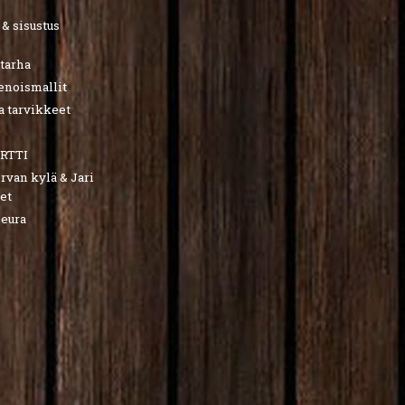
 & sisustus
utarha
ienoismallit
a tarvikkeet
RTTI
van kylä & Jari
et
seura