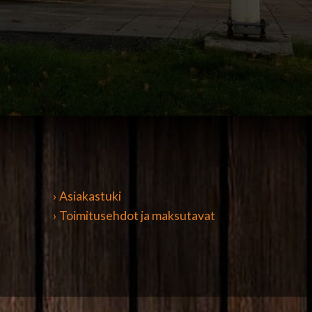
› Asiakastuki
› Toimitusehdot ja maksutavat