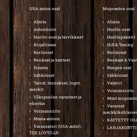
USA-auton osat
Mopoauton osat
Alusta
Alusta
Autonhoito
Huolto-osat
Huolto-osat ja tarvikkeet
Huoltopaketit
Kirjallisuus
Hifi & Tuning
Korinosat
Korinosat
Renkaat ja vanteet
Renkaat & Van
Sisusta
Rungon osat
Sähköosat
Sähköosat
Tarrat, tunnukset, logot,
Vaijerit
merkit
Voimansiirto
Ulkopuolen varusteet ja
Muut mopoauto
ehostus
Varaosat
Voimansiirto
merkkikohtaises
Muuta autoon
KÄYTETYT OS
Varaosatori (USA-autot) -
LAHJAKORTTI
TEE LÖYTÖJÄ!