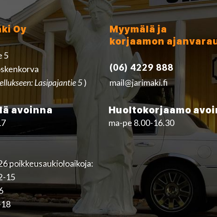
äki Oy
Myymälä ja
korjaamon ajanvara
e 5
(06) 4229 888
skenkorva
ellukseen: Lasipajantie 5
)
mail@jarimaki.fi
ä avoinna
Huoltokorjaamo avo
17
ma-pe 8.00-16.30
6 poikkeusaukioloaikoja:
12-15
16
-18