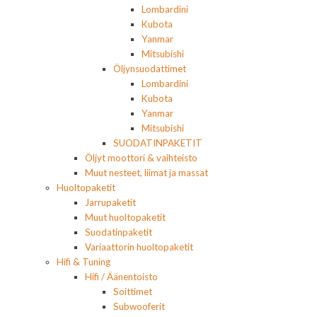
Lombardini
Kubota
Yanmar
Mitsubishi
Öljynsuodattimet
Lombardini
Kubota
Yanmar
Mitsubishi
SUODATINPAKETIT
Öljyt moottori & vaihteisto
Muut nesteet, liimat ja massat
Huoltopaketit
Jarrupaketit
Muut huoltopaketit
Suodatinpaketit
Variaattorin huoltopaketit
Hifi & Tuning
Hifi / Äänentoisto
Soittimet
Subwooferit