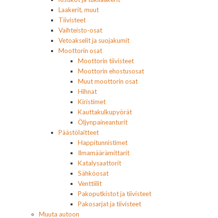
Laakerit, muut
Tiivisteet
Vaihteisto-osat
Vetoakselit ja suojakumit
Moottorin osat
Moottorin tiivisteet
Moottorin ehostusosat
Muut moottorin osat
Hihnat
Kiristimet
Kauttakulkupyörät
Öljynpaineanturit
Päästölaitteet
Happitunnistimet
Ilmamäärämittarit
Katalysaattorit
Sähköosat
Venttiilit
Pakoputkistot ja tiivisteet
Pakosarjat ja tiivisteet
Muuta autoon