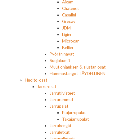
Aixam
Chatenet
Casalini
Grecav
JDM
Ligier
Microcar
Bellier
Pyörän navat
Suojakumit
Muut ohjauksen & alustan osat
Hammastangot TÄYDELLINEN
Huolto-osat
Jarru-osat
Jarrutiivisteet
Jarrurummut
Jarrupalat
Etujarrupalat
Takajarrupalat
Jarrukengät
Jarruletkut
Jarrusylinterit