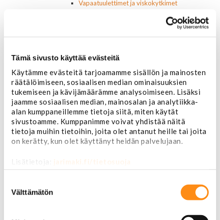
Vapaatuulettimet ja viskokytkimet
Kiinnikkeet ja pidikkeet
Nivelet ja puslat
Alapallonivelet
Yläpallonivelet
Raidetangonpäät sisempi
Tämä sivusto käyttää evästeitä
Raidetangonpäät ulompi
Käytämme evästeitä tarjoamamme sisällön ja mainosten
Vakaajan linkit
räätälöimiseen, sosiaalisen median ominaisuuksien
Polttoaine- ja ilmanottolaitteet
tukemiseen ja kävijämäärämme analysoimiseen. Lisäksi
Suodattimet
jaamme sosiaalisen median, mainosalan ja analytiikka-
Öljynsuodattimet
alan kumppaneillemme tietoja siitä, miten käytät
AC Delco
sivustoamme. Kumppanimme voivat yhdistää näitä
Motocraft
tietoja muihin tietoihin, joita olet antanut heille tai joita
Harvinaiset
on kerätty, kun olet käyttänyt heidän palvelujaan.
Muut öljynsuodattimet
Vaihteistosuodattimet
Lisätietoja:
jarimaki.fi/tietosuoja
AC Delco
Muut
Suostumuksen
Polttoainesuodattimet
valinta
Välttämätön
AC Delco
Motorcraft
Mopar