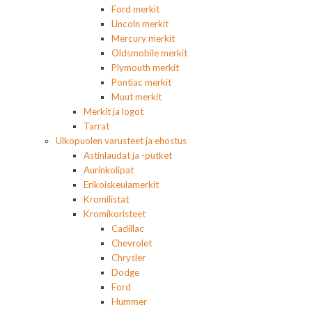
Ford merkit
Lincoln merkit
Mercury merkit
Oldsmobile merkit
Plymouth merkit
Pontiac merkit
Muut merkit
Merkit ja logot
Tarrat
Ulkopuolen varusteet ja ehostus
Astinlaudat ja -putket
Aurinkolipat
Erikoiskeulamerkit
Kromilistat
Kromikoristeet
Cadillac
Chevrolet
Chrysler
Dodge
Ford
Hummer