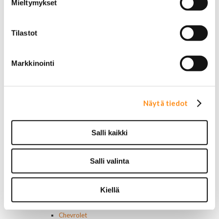
Mieltymykset
Muut
Ilmansuodattimet
AC Delco
Tilastot
Muut
Motorcaft
Raitisilmasuodattimet
Markkinointi
Öljyt, nesteet & maalit
Vaihteistoöljyt
Jarrunesteet
Moottoriöljyt
Näytä tiedot
Liimat ja massat
Muut nesteet
Salli kaikki
Maalit
Kirjallisuus
Korjausoppaat
Salli valinta
Omistajan käsikirjat
Muu autokirjallisuus
Korinosat
Kiellä
Starcraft levikesarja 97-03
Mustang korinosat
Chevrolet