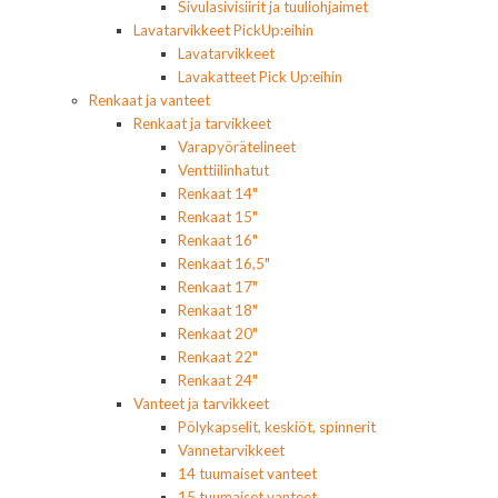
Sivulasivisiirit ja tuuliohjaimet
Lavatarvikkeet PickUp:eihin
Lavatarvikkeet
Lavakatteet Pick Up:eihin
Renkaat ja vanteet
Renkaat ja tarvikkeet
Varapyörätelineet
Venttiilinhatut
Renkaat 14"
Renkaat 15"
Renkaat 16"
Renkaat 16,5"
Renkaat 17"
Renkaat 18"
Renkaat 20"
Renkaat 22"
Renkaat 24"
Vanteet ja tarvikkeet
Pölykapselit, keskiöt, spinnerit
Vannetarvikkeet
14 tuumaiset vanteet
15 tuumaiset vanteet