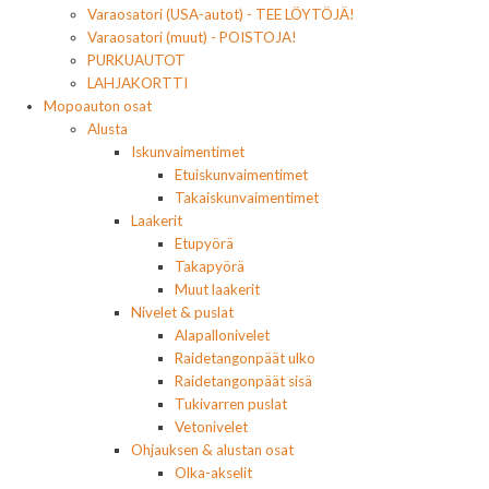
Varaosatori (USA-autot) - TEE LÖYTÖJÄ!
Varaosatori (muut) - POISTOJA!
PURKUAUTOT
LAHJAKORTTI
Mopoauton osat
Alusta
Iskunvaimentimet
Etuiskunvaimentimet
Takaiskunvaimentimet
Laakerit
Etupyörä
Takapyörä
Muut laakerit
Nivelet & puslat
Alapallonivelet
Raidetangonpäät ulko
Raidetangonpäät sisä
Tukivarren puslat
Vetonivelet
Ohjauksen & alustan osat
Olka-akselit