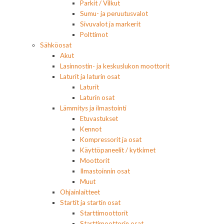
Parkit / Vilkut
Sumu- ja peruutusvalot
Sivuvalot ja markerit
Polttimot
Sähköosat
Akut
Lasinnostin- ja keskuslukon moottorit
Laturit ja laturin osat
Laturit
Laturin osat
Lämmitys ja ilmastointi
Etuvastukset
Kennot
Kompressorit ja osat
Käyttöpaneelit / kytkimet
Moottorit
Ilmastoinnin osat
Muut
Ohjainlaitteet
Startit ja startin osat
Starttimoottorit
Starttimoottorin osat