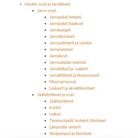
Huolto-osat ja tarvikkeet
Jarru-osat
Jarrupalat (eteen)
Jarrupalat (taakse)
Jarrukengät
Jarrutiivisteet
Jarrusylinterit ja satulat
Jarrurummut
Jarrulevyt
Jarrusatulan männät
Jarruletkut ja -vaijerit
Jarruliittimet ja ilmausruuvit
Muut jarruosat
Laakerit ja akselitiivisteet
Jäähdyttimet ja osat
Jäähdyttimet
Korkit
Letkut
Termostaatit, kotelot, tiivisteet
Lämpötila-anturit
Vesipumput ja tiivisteet