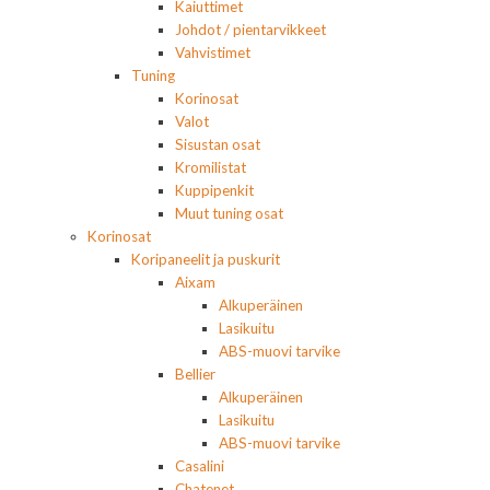
Kaiuttimet
Johdot / pientarvikkeet
Vahvistimet
Tuning
Korinosat
Valot
Sisustan osat
Kromilistat
Kuppipenkit
Muut tuning osat
Korinosat
Koripaneelit ja puskurit
Aixam
Alkuperäinen
Lasikuitu
ABS-muovi tarvike
Bellier
Alkuperäinen
Lasikuitu
ABS-muovi tarvike
Casalini
Chatenet