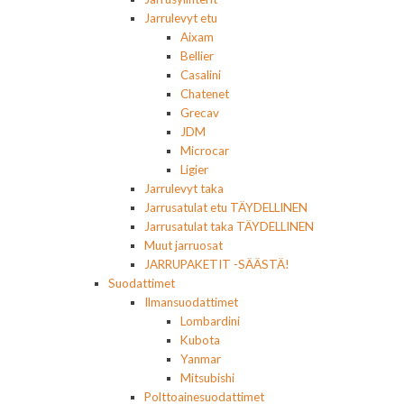
Jarrulevyt etu
Aixam
Bellier
Casalini
Chatenet
Grecav
JDM
Microcar
Ligier
Jarrulevyt taka
Jarrusatulat etu TÄYDELLINEN
Jarrusatulat taka TÄYDELLINEN
Muut jarruosat
JARRUPAKETIT -SÄÄSTÄ!
Suodattimet
Ilmansuodattimet
Lombardini
Kubota
Yanmar
Mitsubishi
Polttoainesuodattimet