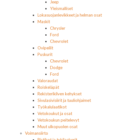
Jeep
Yleismalliset
Lokasuojanlevikkeet ja helman osat
Maskit
Chrysler
Ford
Chevrolet
Ovipeilit
Puskurit
Chevrolet
Dodge
Ford
Valoraudat
Roiskeläpät
Rekisterikilven kehykset
Sivulasivisiirit ja tuuliohjaimet
Työkalulaatikot
Vetokoukut ja osat
Vetokoukun peitelevyt
Muut ulkopuolen osat
Voimansiirto
Ristikot ja tukilaakerit