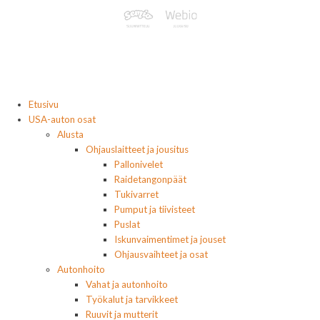
Etusivu
USA-auton osat
Alusta
Ohjauslaitteet ja jousitus
Pallonivelet
Raidetangonpäät
Tukivarret
Pumput ja tiivisteet
Puslat
Iskunvaimentimet ja jouset
Ohjausvaihteet ja osat
Autonhoito
Vahat ja autonhoito
Työkalut ja tarvikkeet
Ruuvit ja mutterit