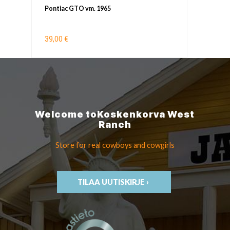
Pontiac GTO vm. 1965
39,00 €
Welcome to
Koskenkorva
West
Ranch
Store for real cowboys
and cowgirls
TILAA UUTISKIRJE ›