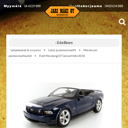
Myymälä
06 4229 888
Huoltokorjaamo
0400 654 888
‹ Edellinen
»
»
Lahjatavarat & sisustus
Lelut ja pienoismallit
Maisto ym.
»
pienoismalliautot
Ford Mustang GT Convertible 2010