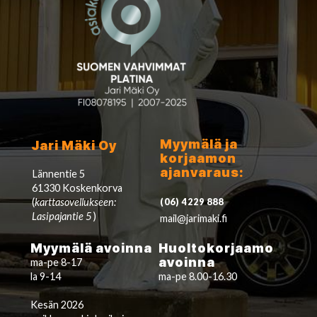
Myymälä ja
Jari Mäki Oy
korjaamon
ajanvaraus:
Lännentie 5
61330 Koskenkorva
(
karttasovellukseen:
(06) 4229 888
Lasipajantie 5
)
mail@jarimaki.fi
Myymälä avoinna
Huoltokorjaamo
avoinna
ma-pe 8-17
la 9-14
ma-pe 8.00-16.30
Kesän 2026