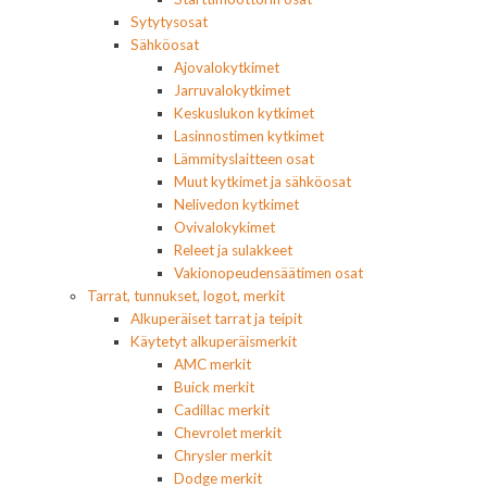
Sytytysosat
Sähköosat
Ajovalokytkimet
Jarruvalokytkimet
Keskuslukon kytkimet
Lasinnostimen kytkimet
Lämmityslaitteen osat
Muut kytkimet ja sähköosat
Nelivedon kytkimet
Ovivalokykimet
Releet ja sulakkeet
Vakionopeudensäätimen osat
Tarrat, tunnukset, logot, merkit
Alkuperäiset tarrat ja teipit
Käytetyt alkuperäismerkit
AMC merkit
Buick merkit
Cadillac merkit
Chevrolet merkit
Chrysler merkit
Dodge merkit