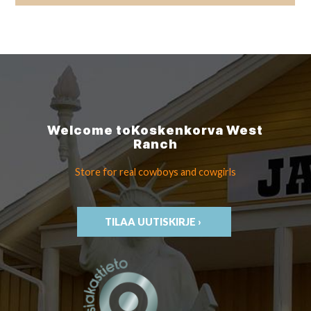
Welcome to
Koskenkorva
West
Ranch
Store for real cowboys
and cowgirls
TILAA UUTISKIRJE ›