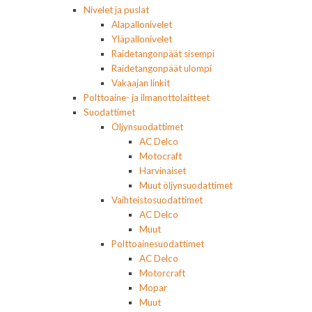
Nivelet ja puslat
Alapallonivelet
Yläpallonivelet
Raidetangonpäät sisempi
Raidetangonpäät ulompi
Vakaajan linkit
Polttoaine- ja ilmanottolaitteet
Suodattimet
Öljynsuodattimet
AC Delco
Motocraft
Harvinaiset
Muut öljynsuodattimet
Vaihteistosuodattimet
AC Delco
Muut
Polttoainesuodattimet
AC Delco
Motorcraft
Mopar
Muut