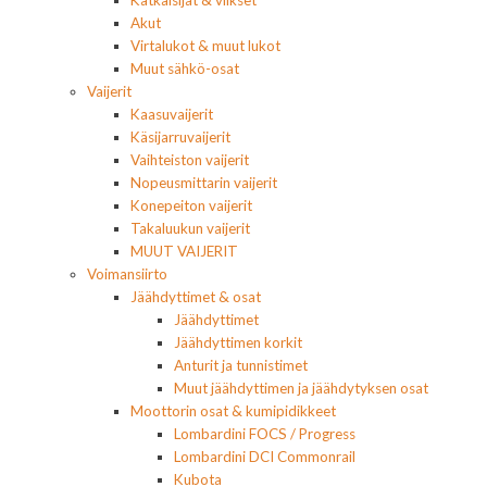
Akut
Virtalukot & muut lukot
Muut sähkö-osat
Vaijerit
Kaasuvaijerit
Käsijarruvaijerit
Vaihteiston vaijerit
Nopeusmittarin vaijerit
Konepeiton vaijerit
Takaluukun vaijerit
MUUT VAIJERIT
Voimansiirto
Jäähdyttimet & osat
Jäähdyttimet
Jäähdyttimen korkit
Anturit ja tunnistimet
Muut jäähdyttimen ja jäähdytyksen osat
Moottorin osat & kumipidikkeet
Lombardini FOCS / Progress
Lombardini DCI Commonrail
Kubota