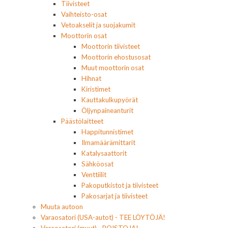
Tiivisteet
Vaihteisto-osat
Vetoakselit ja suojakumit
Moottorin osat
Moottorin tiivisteet
Moottorin ehostusosat
Muut moottorin osat
Hihnat
Kiristimet
Kauttakulkupyörät
Öljynpaineanturit
Päästölaitteet
Happitunnistimet
Ilmamäärämittarit
Katalysaattorit
Sähköosat
Venttiilit
Pakoputkistot ja tiivisteet
Pakosarjat ja tiivisteet
Muuta autoon
Varaosatori (USA-autot) - TEE LÖYTÖJÄ!
Varaosatori (muut) - POISTOJA!