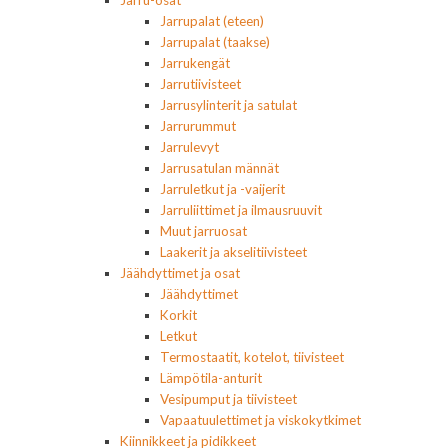
Jarrupalat (eteen)
Jarrupalat (taakse)
Jarrukengät
Jarrutiivisteet
Jarrusylinterit ja satulat
Jarrurummut
Jarrulevyt
Jarrusatulan männät
Jarruletkut ja -vaijerit
Jarruliittimet ja ilmausruuvit
Muut jarruosat
Laakerit ja akselitiivisteet
Jäähdyttimet ja osat
Jäähdyttimet
Korkit
Letkut
Termostaatit, kotelot, tiivisteet
Lämpötila-anturit
Vesipumput ja tiivisteet
Vapaatuulettimet ja viskokytkimet
Kiinnikkeet ja pidikkeet