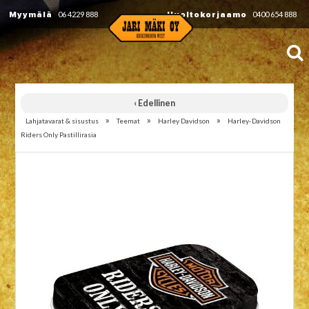
Myymälä
06 4229 888
Huoltokorjaamo
0400 654 888
‹ Edellinen
»
»
»
Lahjatavarat & sisustus
Teemat
Harley Davidson
Harley-Davidson
Riders Only Pastillirasia