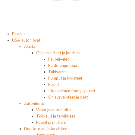
Etusivu
USA-auton osat
Alusta
Ohjauslaitteet ja jousitus
Pallonivelet
Raidetangonpäät
Tukivarret
Pumput ja tiivisteet
Puslat
Iskunvaimentimet ja jouset
Ohjausvaihteet ja osat
Autonhoito
Vahat ja autonhoito
Työkalut ja tarvikkeet
Ruuvit ja mutterit
Huolto-osat ja tarvikkeet
Jarru-osat