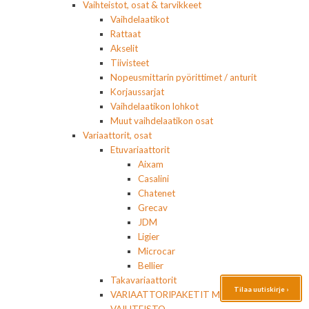
Vaihteistot, osat & tarvikkeet
Vaihdelaatikot
Rattaat
Akselit
Tiivisteet
Nopeusmittarin pyörittimet / anturit
Korjaussarjat
Vaihdelaatikon lohkot
Muut vaihdelaatikon osat
Variaattorit, osat
Etuvariaattorit
Aixam
Casalini
Chatenet
Grecav
JDM
Ligier
Microcar
Bellier
Takavariaattorit
Tilaa uutiskirje ›
VARIAATTORIPAKETIT MOOTTORI+
VAIHTEISTO