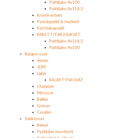
Pulttijako 4x100
Pulttijako 4x114,3
Kromivanteet
Pyöränpultit & mutterit
Koristekapselit
PAKETTITARJOUKSET
Pulttijako 4x114,3
Pulttijako 4x100
Rungon osat
Aixam
JDM
Ligier
RÄJÄYTYSKUVAT
Chatenet
Microcar
Bellier
Grecav
Casalini
Sähköosat
Releet
Pyyhkijän moottorit
Katkaisijat & viikset