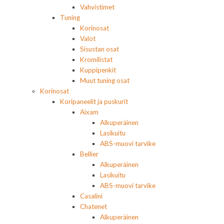
Vahvistimet
Tuning
Korinosat
Valot
Sisustan osat
Kromilistat
Kuppipenkit
Muut tuning osat
Korinosat
Koripaneelit ja puskurit
Aixam
Alkuperäinen
Lasikuitu
ABS-muovi tarvike
Bellier
Alkuperäinen
Lasikuitu
ABS-muovi tarvike
Casalini
Chatenet
Alkuperäinen