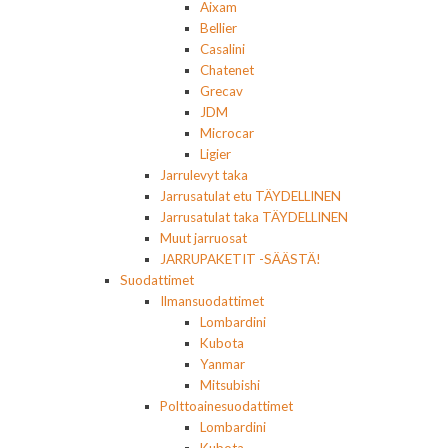
Aixam
Bellier
Casalini
Chatenet
Grecav
JDM
Microcar
Ligier
Jarrulevyt taka
Jarrusatulat etu TÄYDELLINEN
Jarrusatulat taka TÄYDELLINEN
Muut jarruosat
JARRUPAKETIT -SÄÄSTÄ!
Suodattimet
Ilmansuodattimet
Lombardini
Kubota
Yanmar
Mitsubishi
Polttoainesuodattimet
Lombardini
Kubota