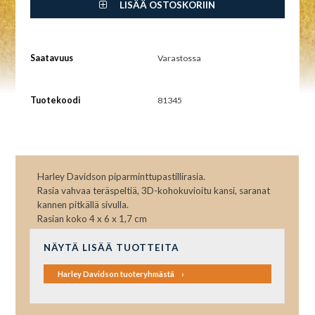
LISÄÄ OSTOSKORIIN
Saatavuus
Varastossa
Tuotekoodi
81345
Harley Davidson piparminttupastillirasia.
Rasia vahvaa teräspeltiä, 3D-kohokuvioitu kansi, saranat
kannen pitkällä sivulla.
Rasian koko 4 x 6 x 1,7 cm
NÄYTÄ LISÄÄ TUOTTEITA
Harley Davidson tuoteryhmästä