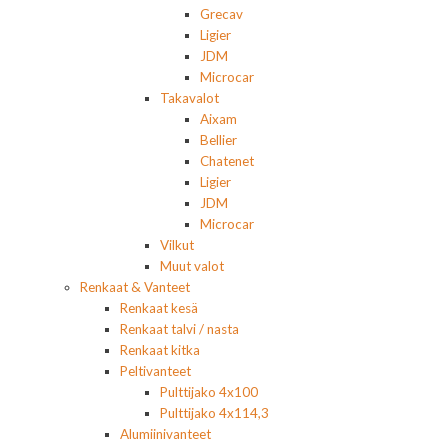
Grecav
Ligier
JDM
Microcar
Takavalot
Aixam
Bellier
Chatenet
Ligier
JDM
Microcar
Vilkut
Muut valot
Renkaat & Vanteet
Renkaat kesä
Renkaat talvi / nasta
Renkaat kitka
Peltivanteet
Pulttijako 4x100
Pulttijako 4x114,3
Alumiinivanteet