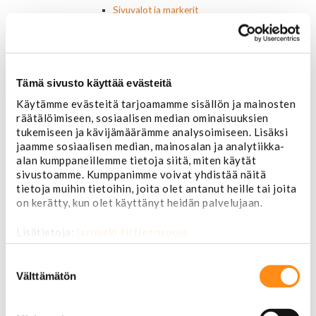
Sivuvalot ja markerit
Polttimot
Sähköosat
Akut
Lasinnostin- ja keskuslukon moottorit
Tämä sivusto käyttää evästeitä
Laturit ja laturin osat
Laturit
Käytämme evästeitä tarjoamamme sisällön ja mainosten
Laturin osat
räätälöimiseen, sosiaalisen median ominaisuuksien
Lämmitys ja ilmastointi
tukemiseen ja kävijämäärämme analysoimiseen. Lisäksi
Etuvastukset
jaamme sosiaalisen median, mainosalan ja analytiikka-
Kennot
alan kumppaneillemme tietoja siitä, miten käytät
Kompressorit ja osat
sivustoamme. Kumppanimme voivat yhdistää näitä
Käyttöpaneelit / kytkimet
tietoja muihin tietoihin, joita olet antanut heille tai joita
on kerätty, kun olet käyttänyt heidän palvelujaan.
Moottorit
Ilmastoinnin osat
Lisätietoja:
jarimaki.fi/tietosuoja
Muut
Ohjainlaitteet
Suostumuksen
Startit ja startin osat
valinta
Välttämätön
Starttimoottorit
Starttimoottorin osat
Sytytysosat