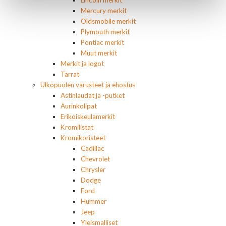
Mercury merkit
Oldsmobile merkit
Plymouth merkit
Pontiac merkit
Muut merkit
Merkit ja logot
Tarrat
Ulkopuolen varusteet ja ehostus
Astinlaudat ja -putket
Aurinkolipat
Erikoiskeulamerkit
Kromilistat
Kromikoristeet
Cadillac
Chevrolet
Chrysler
Dodge
Ford
Hummer
Jeep
Yleismalliset