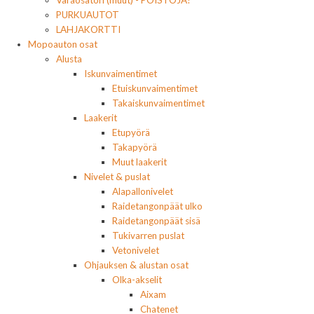
PURKUAUTOT
LAHJAKORTTI
Mopoauton osat
Alusta
Iskunvaimentimet
Etuiskunvaimentimet
Takaiskunvaimentimet
Laakerit
Etupyörä
Takapyörä
Muut laakerit
Nivelet & puslat
Alapallonivelet
Raidetangonpäät ulko
Raidetangonpäät sisä
Tukivarren puslat
Vetonivelet
Ohjauksen & alustan osat
Olka-akselit
Aixam
Chatenet