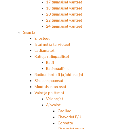
17 tuumaiset vanteet
18 tuumaiset vanteet
20 tuumaiset vanteet
22 tuumaiset vanteet
24 tuumaiset vanteet
Sisusta
Ehosteet
Istuimet ja tarvikkeet
Lattiamatot
Ratit ja ratinpäälliset
Ratit
Ratinpäälliset
Radioadapterit ja johtosarjat
Sisustan puuosat
Muut sisustan osat
Valot ja polttimot
Valosarjat
Ajovalot
Cadillac
Chevorlet P/U
Corvette
Chevrolet muut