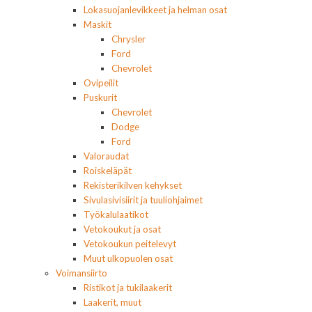
Lokasuojanlevikkeet ja helman osat
Maskit
Chrysler
Ford
Chevrolet
Ovipeilit
Puskurit
Chevrolet
Dodge
Ford
Valoraudat
Roiskeläpät
Rekisterikilven kehykset
Sivulasivisiirit ja tuuliohjaimet
Työkalulaatikot
Vetokoukut ja osat
Vetokoukun peitelevyt
Muut ulkopuolen osat
Voimansiirto
Ristikot ja tukilaakerit
Laakerit, muut