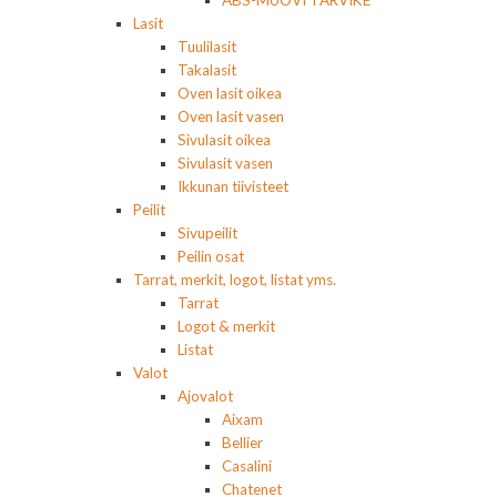
Lasit
Tuulilasit
Takalasit
Oven lasit oikea
Oven lasit vasen
Sivulasit oikea
Sivulasit vasen
Ikkunan tiivisteet
Peilit
Sivupeilit
Peilin osat
Tarrat, merkit, logot, listat yms.
Tarrat
Logot & merkit
Listat
Valot
Ajovalot
Aixam
Bellier
Casalini
Chatenet