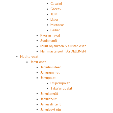
Casalini
Grecav
JDM
Ligier
Microcar
Bellier
Pyörän navat
Suojakumit
Muut ohjauksen & alustan osat
Hammastangot TÄYDELLINEN
Huolto-osat
Jarru-osat
Jarrutiivisteet
Jarrurummut
Jarrupalat
Etujarrupalat
Takajarrupalat
Jarrukengät
Jarruletkut
Jarrusylinterit
Jarrulevyt etu