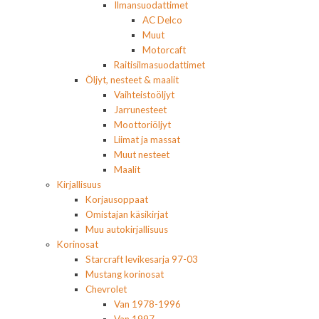
Ilmansuodattimet
AC Delco
Muut
Motorcaft
Raitisilmasuodattimet
Öljyt, nesteet & maalit
Vaihteistoöljyt
Jarrunesteet
Moottoriöljyt
Liimat ja massat
Muut nesteet
Maalit
Kirjallisuus
Korjausoppaat
Omistajan käsikirjat
Muu autokirjallisuus
Korinosat
Starcraft levikesarja 97-03
Mustang korinosat
Chevrolet
Van 1978-1996
Van 1997-