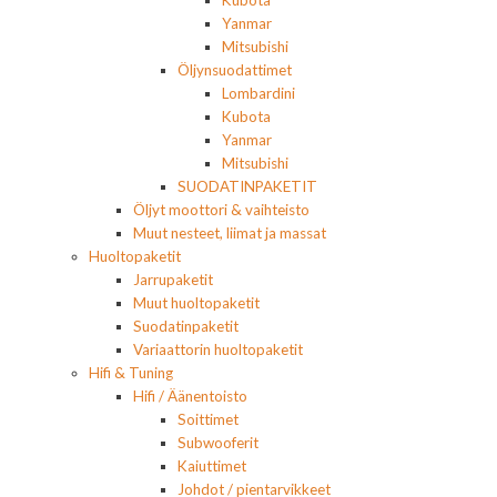
Yanmar
Mitsubishi
Öljynsuodattimet
Lombardini
Kubota
Yanmar
Mitsubishi
SUODATINPAKETIT
Öljyt moottori & vaihteisto
Muut nesteet, liimat ja massat
Huoltopaketit
Jarrupaketit
Muut huoltopaketit
Suodatinpaketit
Variaattorin huoltopaketit
Hifi & Tuning
Hifi / Äänentoisto
Soittimet
Subwooferit
Kaiuttimet
Johdot / pientarvikkeet