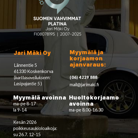
Myymälä ja
Jari Mäki Oy
korjaamon
ajanvaraus:
Lännentie 5
61330 Koskenkorva
(
karttasovellukseen:
(06) 4229 888
Lasipajantie 5
)
mail@jarimaki.fi
Myymälä avoinna
Huoltokorjaamo
avoinna
ma-pe 8-17
la 9-14
ma-pe 8.00-16.30
Kesän 2026
poikkeusaukioloaikoja:
su 26.7. 12-15