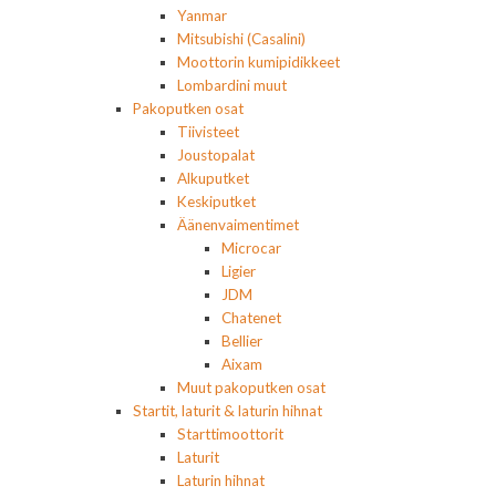
Yanmar
Mitsubishi (Casalini)
Moottorin kumipidikkeet
Lombardini muut
Pakoputken osat
Tiivisteet
Joustopalat
Alkuputket
Keskiputket
Äänenvaimentimet
Microcar
Ligier
JDM
Chatenet
Bellier
Aixam
Muut pakoputken osat
Startit, laturit & laturin hihnat
Starttimoottorit
Laturit
Laturin hihnat