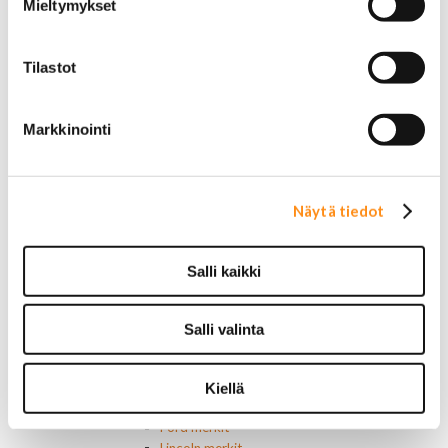
Mieltymykset
Sähköosat
Ajovalokytkimet
Jarruvalokytkimet
Tilastot
Keskuslukon kytkimet
Lasinnostimen kytkimet
Lämmityslaitteen osat
Markkinointi
Muut kytkimet ja sähköosat
Nelivedon kytkimet
Ovivalokykimet
Releet ja sulakkeet
Näytä tiedot
Vakionopeudensäätimen osat
Tarrat, tunnukset, logot, merkit
Alkuperäiset tarrat ja teipit
Salli kaikki
Käytetyt alkuperäismerkit
AMC merkit
Buick merkit
Salli valinta
Cadillac merkit
Chevrolet merkit
Chrysler merkit
Kiellä
Dodge merkit
Ford merkit
Lincoln merkit