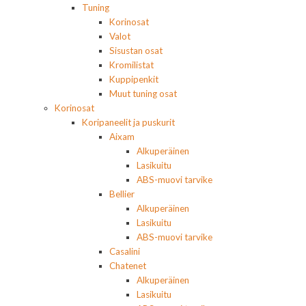
Tuning
Korinosat
Valot
Sisustan osat
Kromilistat
Kuppipenkit
Muut tuning osat
Korinosat
Koripaneelit ja puskurit
Aixam
Alkuperäinen
Lasikuitu
ABS-muovi tarvike
Bellier
Alkuperäinen
Lasikuitu
ABS-muovi tarvike
Casalini
Chatenet
Alkuperäinen
Lasikuitu