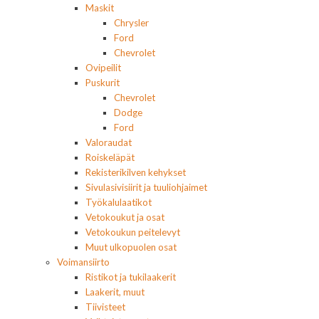
Maskit
Chrysler
Ford
Chevrolet
Ovipeilit
Puskurit
Chevrolet
Dodge
Ford
Valoraudat
Roiskeläpät
Rekisterikilven kehykset
Sivulasivisiirit ja tuuliohjaimet
Työkalulaatikot
Vetokoukut ja osat
Vetokoukun peitelevyt
Muut ulkopuolen osat
Voimansiirto
Ristikot ja tukilaakerit
Laakerit, muut
Tiivisteet