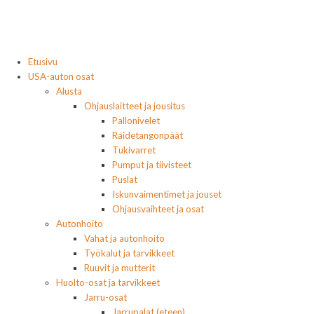
Etusivu
USA-auton osat
Alusta
Ohjauslaitteet ja jousitus
Pallonivelet
Raidetangonpäät
Tukivarret
Pumput ja tiivisteet
Puslat
Iskunvaimentimet ja jouset
Ohjausvaihteet ja osat
Autonhoito
Vahat ja autonhoito
Työkalut ja tarvikkeet
Ruuvit ja mutterit
Huolto-osat ja tarvikkeet
Jarru-osat
Jarrupalat (eteen)