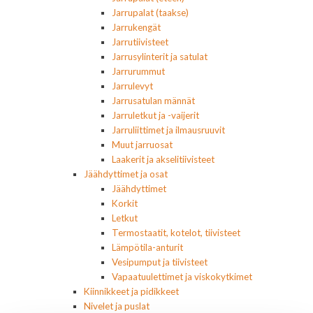
Jarrupalat (taakse)
Jarrukengät
Jarrutiivisteet
Jarrusylinterit ja satulat
Jarrurummut
Jarrulevyt
Jarrusatulan männät
Jarruletkut ja -vaijerit
Jarruliittimet ja ilmausruuvit
Muut jarruosat
Laakerit ja akselitiivisteet
Jäähdyttimet ja osat
Jäähdyttimet
Korkit
Letkut
Termostaatit, kotelot, tiivisteet
Lämpötila-anturit
Vesipumput ja tiivisteet
Vapaatuulettimet ja viskokytkimet
Kiinnikkeet ja pidikkeet
Nivelet ja puslat