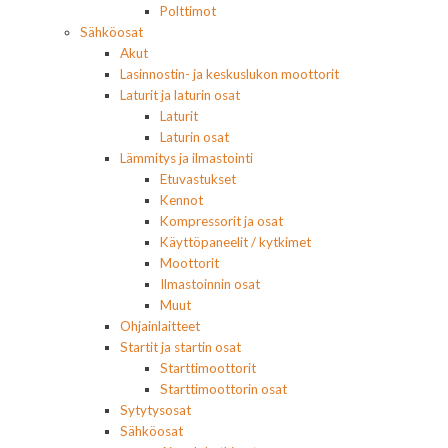
Polttimot
Sähköosat
Akut
Lasinnostin- ja keskuslukon moottorit
Laturit ja laturin osat
Laturit
Laturin osat
Lämmitys ja ilmastointi
Etuvastukset
Kennot
Kompressorit ja osat
Käyttöpaneelit / kytkimet
Moottorit
Ilmastoinnin osat
Muut
Ohjainlaitteet
Startit ja startin osat
Starttimoottorit
Starttimoottorin osat
Sytytysosat
Sähköosat