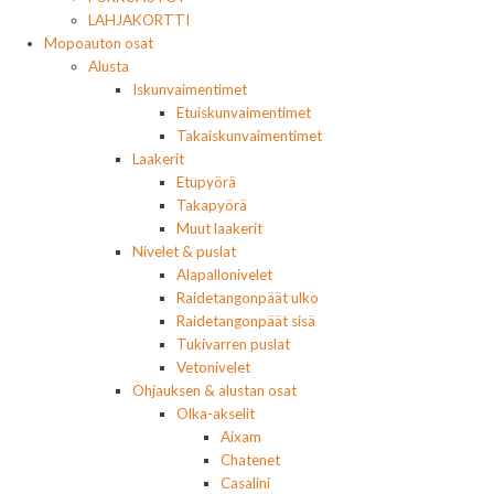
LAHJAKORTTI
Mopoauton osat
Alusta
Iskunvaimentimet
Etuiskunvaimentimet
Takaiskunvaimentimet
Laakerit
Etupyörä
Takapyörä
Muut laakerit
Nivelet & puslat
Alapallonivelet
Raidetangonpäät ulko
Raidetangonpäät sisä
Tukivarren puslat
Vetonivelet
Ohjauksen & alustan osat
Olka-akselit
Aixam
Chatenet
Casalini