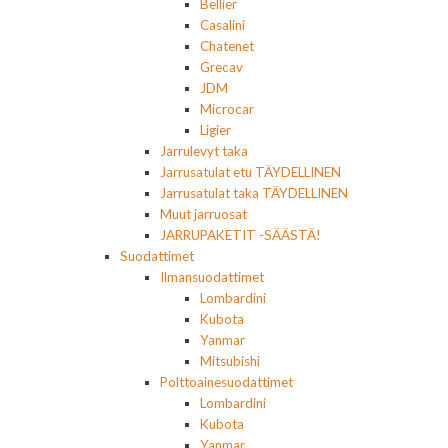
Bellier
Casalini
Chatenet
Grecav
JDM
Microcar
Ligier
Jarrulevyt taka
Jarrusatulat etu TÄYDELLINEN
Jarrusatulat taka TÄYDELLINEN
Muut jarruosat
JARRUPAKETIT -SÄÄSTÄ!
Suodattimet
Ilmansuodattimet
Lombardini
Kubota
Yanmar
Mitsubishi
Polttoainesuodattimet
Lombardini
Kubota
Yanmar