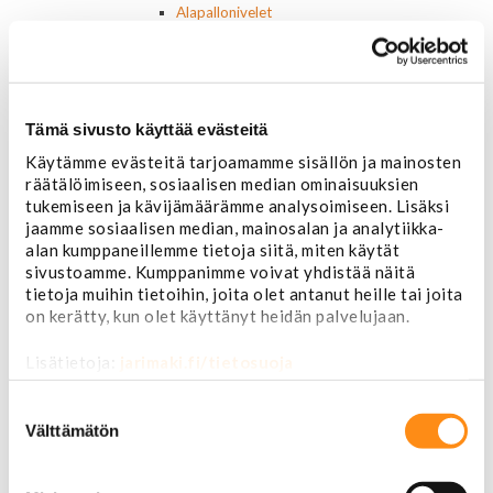
Alapallonivelet
Yläpallonivelet
Raidetangonpäät sisempi
Raidetangonpäät ulompi
Vakaajan linkit
Polttoaine- ja ilmanottolaitteet
Tämä sivusto käyttää evästeitä
Suodattimet
Käytämme evästeitä tarjoamamme sisällön ja mainosten
Öljynsuodattimet
räätälöimiseen, sosiaalisen median ominaisuuksien
AC Delco
tukemiseen ja kävijämäärämme analysoimiseen. Lisäksi
Motocraft
jaamme sosiaalisen median, mainosalan ja analytiikka-
Harvinaiset
alan kumppaneillemme tietoja siitä, miten käytät
Muut öljynsuodattimet
sivustoamme. Kumppanimme voivat yhdistää näitä
Vaihteistosuodattimet
tietoja muihin tietoihin, joita olet antanut heille tai joita
AC Delco
on kerätty, kun olet käyttänyt heidän palvelujaan.
Muut
Polttoainesuodattimet
Lisätietoja:
jarimaki.fi/tietosuoja
AC Delco
Motorcraft
Suostumuksen
valinta
Mopar
Välttämätön
Muut
Ilmansuodattimet