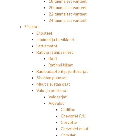
18 tuumaiset vanteet
20 tuumaiset vanteet
22 tuumaiset vanteet
24 tuumaiset vanteet
Sisusta
Ehosteet
Istuimet ja tarvikkeet
Lattiamatot
Ratit ja ratinpäälliset
Ratit
Ratinpäälliset
Radioadapterit ja johtosarjat
Sisustan puuosat
Muut sisustan osat
Valot ja polttimot
Valosarjat
Ajovalot
Cadillac
Chevorlet P/U
Corvette
Chevrolet muut
Chrysler