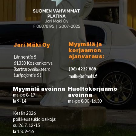
Myymälä ja
Jari Mäki Oy
korjaamon
ajanvaraus:
Lännentie 5
61330 Koskenkorva
(
karttasovellukseen:
(06) 4229 888
Lasipajantie 5
)
mail@jarimaki.fi
Myymälä avoinna
Huoltokorjaamo
avoinna
ma-pe 8-17
la 9-14
ma-pe 8.00-16.30
Kesän 2026
poikkeusaukioloaikoja:
su 26.7. 12-15
la 1.8. 9-16