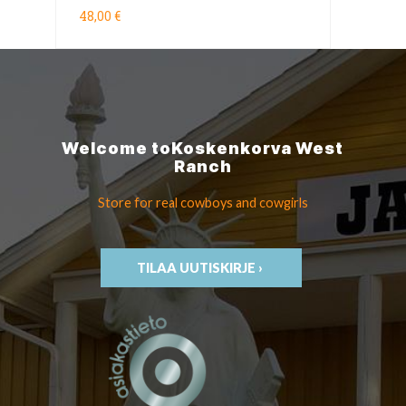
48,00 €
Welcome to
Koskenkorva
West
Ranch
Store for real cowboys
and cowgirls
TILAA UUTISKIRJE ›