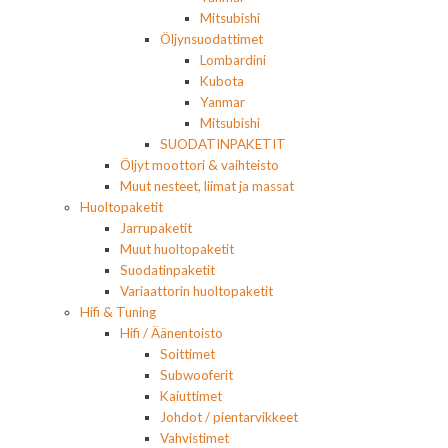
Mitsubishi
Öljynsuodattimet
Lombardini
Kubota
Yanmar
Mitsubishi
SUODATINPAKETIT
Öljyt moottori & vaihteisto
Muut nesteet, liimat ja massat
Huoltopaketit
Jarrupaketit
Muut huoltopaketit
Suodatinpaketit
Variaattorin huoltopaketit
Hifi & Tuning
Hifi / Äänentoisto
Soittimet
Subwooferit
Kaiuttimet
Johdot / pientarvikkeet
Vahvistimet