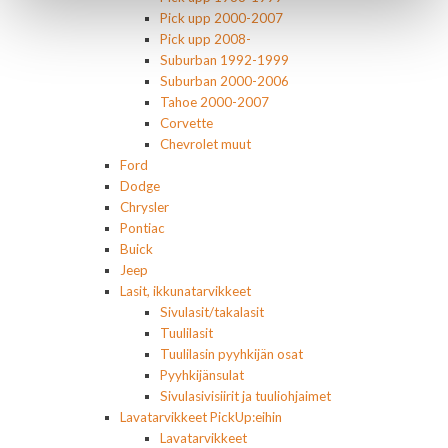
Pick upp 2000-2007
Pick upp 2008-
Suburban 1992-1999
Suburban 2000-2006
Tahoe 2000-2007
Corvette
Chevrolet muut
Ford
Dodge
Chrysler
Pontiac
Buick
Jeep
Lasit, ikkunatarvikkeet
Sivulasit/takalasit
Tuulilasit
Tuulilasin pyyhkijän osat
Pyyhkijänsulat
Sivulasivisiirit ja tuuliohjaimet
Lavatarvikkeet PickUp:eihin
Lavatarvikkeet