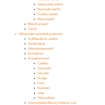
Oldsmobile merkit
Plymouth merkit
Pontiac merkit
Muut merkit
Merkit ja logot
Tarrat
Ulkopuolen varusteet ja ehostus
Astinlaudat ja -putket
Aurinkolipat
Erikoiskeulamerkit
Kromilistat
Kromikoristeet
Cadillac
Chevrolet
Chrysler
Dodge
Ford
Hummer
Jeep
Yleismalliset
Lokasuojanlevikkeet ja helman osat