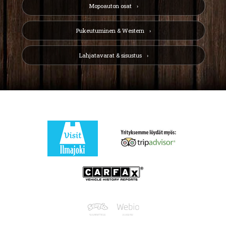
Mopoauton osat
Pukeutuminen & Western
Lahjatavarat & sisustus