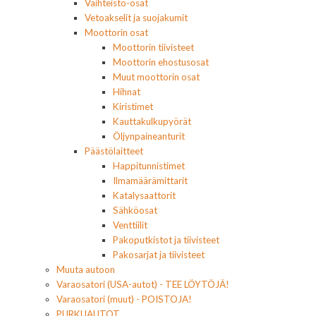
Vaihteisto-osat
Vetoakselit ja suojakumit
Moottorin osat
Moottorin tiivisteet
Moottorin ehostusosat
Muut moottorin osat
Hihnat
Kiristimet
Kauttakulkupyörät
Öljynpaineanturit
Päästölaitteet
Happitunnistimet
Ilmamäärämittarit
Katalysaattorit
Sähköosat
Venttiilit
Pakoputkistot ja tiivisteet
Pakosarjat ja tiivisteet
Muuta autoon
Varaosatori (USA-autot) - TEE LÖYTÖJÄ!
Varaosatori (muut) - POISTOJA!
PURKUAUTOT