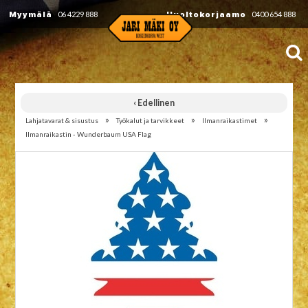
Myymälä
06 4229 888
Huoltokorjaamo
0400 654 888
‹ Edellinen
»
»
»
Lahjatavarat & sisustus
Työkalut ja tarvikkeet
Ilmanraikastimet
Ilmanraikastin - Wunderbaum USA Flag