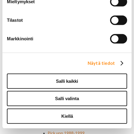
AC Delco
Mieltymykset
Muut
Motorcaft
Tilastot
Raitisilmasuodattimet
Öljyt, nesteet & maalit
Vaihteistoöljyt
Markkinointi
Jarrunesteet
Moottoriöljyt
Liimat ja massat
Muut nesteet
Näytä tiedot
Maalit
Kirjallisuus
Korjausoppaat
Salli kaikki
Omistajan käsikirjat
Muu autokirjallisuus
Korinosat
Salli valinta
Starcraft levikesarja 97-03
Mustang korinosat
Chevrolet
Kiellä
Van 1978-1996
Van 1997-
Pick upp 1988-1999