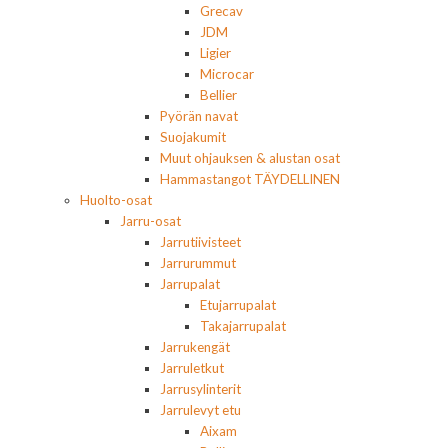
Grecav
JDM
Ligier
Microcar
Bellier
Pyörän navat
Suojakumit
Muut ohjauksen & alustan osat
Hammastangot TÄYDELLINEN
Huolto-osat
Jarru-osat
Jarrutiivisteet
Jarrurummut
Jarrupalat
Etujarrupalat
Takajarrupalat
Jarrukengät
Jarruletkut
Jarrusylinterit
Jarrulevyt etu
Aixam