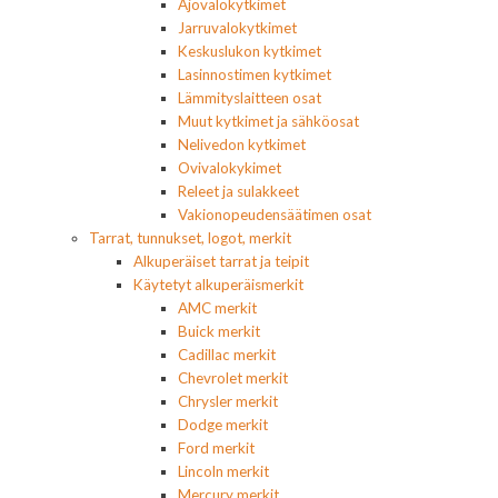
Ajovalokytkimet
Jarruvalokytkimet
Keskuslukon kytkimet
Lasinnostimen kytkimet
Lämmityslaitteen osat
Muut kytkimet ja sähköosat
Nelivedon kytkimet
Ovivalokykimet
Releet ja sulakkeet
Vakionopeudensäätimen osat
Tarrat, tunnukset, logot, merkit
Alkuperäiset tarrat ja teipit
Käytetyt alkuperäismerkit
AMC merkit
Buick merkit
Cadillac merkit
Chevrolet merkit
Chrysler merkit
Dodge merkit
Ford merkit
Lincoln merkit
Mercury merkit