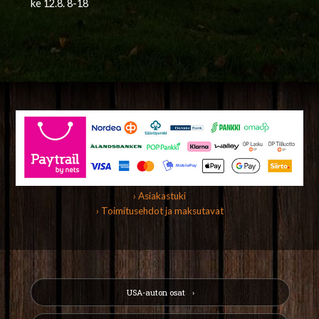
ke 12.8. 8-18
› Asiakastuki
› Toimitusehdot ja maksutavat
USA-auton osat