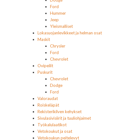
Dodge
Ford
Hummer
Jeep
Yleismalliset
Lokasuojanlevikkeet ja helman osat
Maskit
Chrysler
Ford
Chevrolet
Ovipeilit
Puskurit
Chevrolet
Dodge
Ford
Valoraudat
Roiskeläpät
Rekisterikilven kehykset
Sivulasivisiirit ja tuuliohjaimet
Työkalulaatikot
Vetokoukut ja osat
Vetokoukun peitelevyt