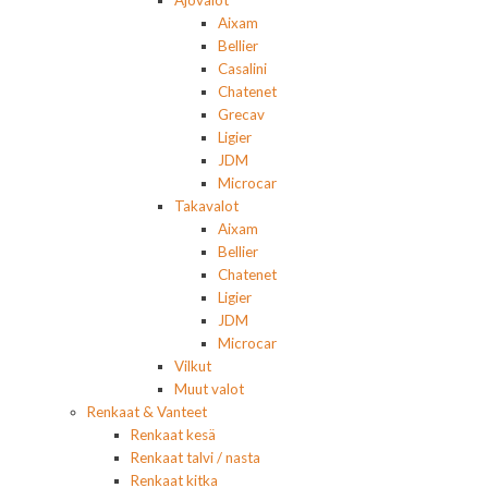
Ajovalot
Aixam
Bellier
Casalini
Chatenet
Grecav
Ligier
JDM
Microcar
Takavalot
Aixam
Bellier
Chatenet
Ligier
JDM
Microcar
Vilkut
Muut valot
Renkaat & Vanteet
Renkaat kesä
Renkaat talvi / nasta
Renkaat kitka