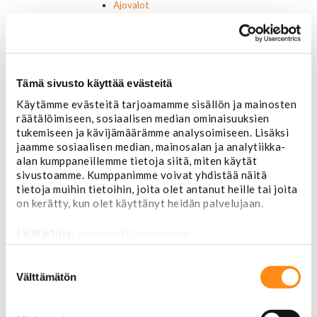
Ajovalot
Cadillac
Chevorlet P/U
Corvette
Chevrolet muut
Chrysler
Tämä sivusto käyttää evästeitä
Dodge
Käytämme evästeitä tarjoamamme sisällön ja mainosten
Ford P/U
räätälöimiseen, sosiaalisen median ominaisuuksien
Ford muut
tukemiseen ja kävijämäärämme analysoimiseen. Lisäksi
Lincoln
jaamme sosiaalisen median, mainosalan ja analytiikka-
Hummer
alan kumppaneillemme tietoja siitä, miten käytät
Jeep
sivustoamme. Kumppanimme voivat yhdistää näitä
Takavalot
tietoja muihin tietoihin, joita olet antanut heille tai joita
Cadillac
on kerätty, kun olet käyttänyt heidän palvelujaan.
Chevrolet
Corvette
Lisätietoja:
jarimaki.fi/tietosuoja
Chrysler
Dodge
Suostumuksen
Ford P/U
valinta
Välttämätön
Ford muut
Hummer