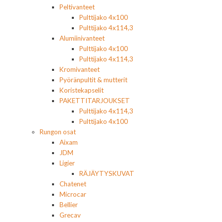
Peltivanteet
Pulttijako 4x100
Pulttijako 4x114,3
Alumiinivanteet
Pulttijako 4x100
Pulttijako 4x114,3
Kromivanteet
Pyöränpultit & mutterit
Koristekapselit
PAKETTITARJOUKSET
Pulttijako 4x114,3
Pulttijako 4x100
Rungon osat
Aixam
JDM
Ligier
RÄJÄYTYSKUVAT
Chatenet
Microcar
Bellier
Grecav