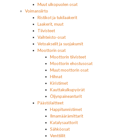
Muut ulkopuolen osat
Voimansiirto
Ristikot ja tukilaakerit
Laakerit, muut
Tiivisteet
Vaihteisto-osat
Vetoakselit ja suojakumit
Moottorin osat
Moottorin tiivisteet
Moottorin ehostusosat
Muut moottorin osat
Hihnat
Kiristimet
Kauttakulkupyörät
Öljynpaineanturit
Päästölaitteet
Happitunnistimet
Ilmamäärämittarit
Katalysaattorit
Sähköosat
Venttiilit