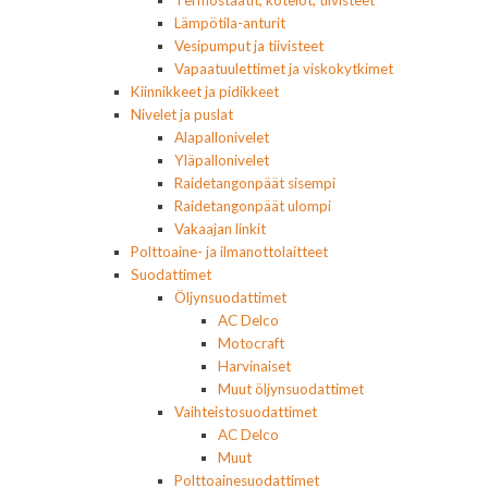
Termostaatit, kotelot, tiivisteet
Lämpötila-anturit
Vesipumput ja tiivisteet
Vapaatuulettimet ja viskokytkimet
Kiinnikkeet ja pidikkeet
Nivelet ja puslat
Alapallonivelet
Yläpallonivelet
Raidetangonpäät sisempi
Raidetangonpäät ulompi
Vakaajan linkit
Polttoaine- ja ilmanottolaitteet
Suodattimet
Öljynsuodattimet
AC Delco
Motocraft
Harvinaiset
Muut öljynsuodattimet
Vaihteistosuodattimet
AC Delco
Muut
Polttoainesuodattimet