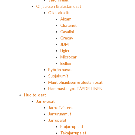
Vetonivelet
Ohjauksen & alustan osat
Olka-akselit
Aixam
Chatenet
Casalini
Grecav
JDM
Ligier
Microcar
Bellier
Pyörän navat
Suojakumit
Muut ohjauksen & alustan osat
Hammastangot TÄYDELLINEN
Huolto-osat
Jarru-osat
Jarrutiivisteet
Jarrurummut
Jarrupalat
Etujarrupalat
Takajarrupalat