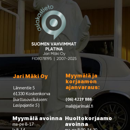
Myymälä ja
Jari Mäki Oy
korjaamon
ajanvaraus:
Lännentie 5
61330 Koskenkorva
(
karttasovellukseen:
(06) 4229 888
Lasipajantie 5
)
mail@jarimaki.fi
Myymälä avoinna
Huoltokorjaamo
avoinna
ma-pe 8-17
la 9-14
ma-pe 8.00-16.30