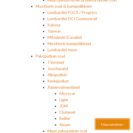
Muut jäähdyttimen ja jäähdytyksen osat
Moottorin osat & kumipidikkeet
Lombardini FOCS / Progress
Lombardini DCI Commonrail
Kubota
Yanmar
Mitsubishi (Casalini)
Moottorin kumipidikkeet
Lombardini muut
Pakoputken osat
Tiivisteet
Joustopalat
Alkuputket
Keskiputket
Äänenvaimentimet
Microcar
Ligier
JDM
Chatenet
Bellier
Aixam
Tilaa uutiskirje ›
Muut pakoputken osat