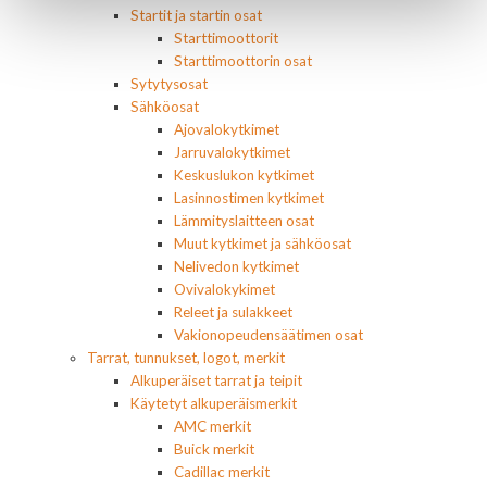
Startit ja startin osat
Starttimoottorit
Starttimoottorin osat
Sytytysosat
Sähköosat
Ajovalokytkimet
Jarruvalokytkimet
Keskuslukon kytkimet
Lasinnostimen kytkimet
Lämmityslaitteen osat
Muut kytkimet ja sähköosat
Nelivedon kytkimet
Ovivalokykimet
Releet ja sulakkeet
Vakionopeudensäätimen osat
Tarrat, tunnukset, logot, merkit
Alkuperäiset tarrat ja teipit
Käytetyt alkuperäismerkit
AMC merkit
Buick merkit
Cadillac merkit