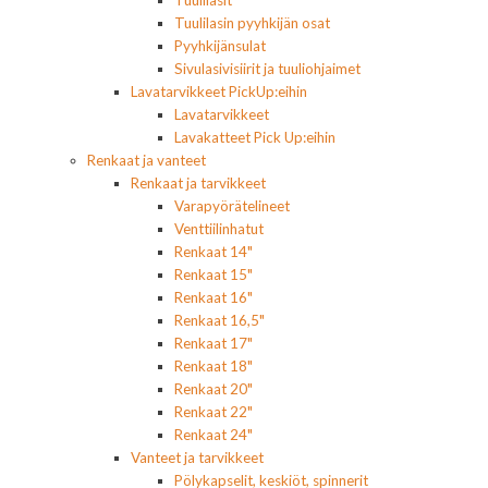
Tuulilasit
Tuulilasin pyyhkijän osat
Pyyhkijänsulat
Sivulasivisiirit ja tuuliohjaimet
Lavatarvikkeet PickUp:eihin
Lavatarvikkeet
Lavakatteet Pick Up:eihin
Renkaat ja vanteet
Renkaat ja tarvikkeet
Varapyörätelineet
Venttiilinhatut
Renkaat 14"
Renkaat 15"
Renkaat 16"
Renkaat 16,5"
Renkaat 17"
Renkaat 18"
Renkaat 20"
Renkaat 22"
Renkaat 24"
Vanteet ja tarvikkeet
Pölykapselit, keskiöt, spinnerit