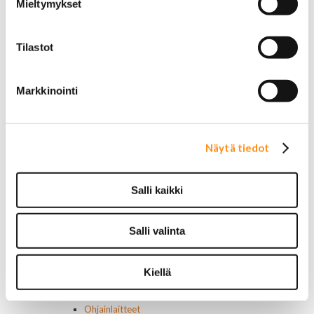
Jeep
Mieltymykset
Lincoln
Muut
Parkit / Vilkut
Tilastot
Sumu- ja peruutusvalot
Sivuvalot ja markerit
Polttimot
Markkinointi
Sähköosat
Akut
Lasinnostin- ja keskuslukon moottorit
Näytä tiedot
Laturit ja laturin osat
Laturit
Laturin osat
Salli kaikki
Lämmitys ja ilmastointi
Etuvastukset
Kennot
Salli valinta
Kompressorit ja osat
Käyttöpaneelit / kytkimet
Moottorit
Kiellä
Ilmastoinnin osat
Muut
Ohjainlaitteet