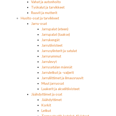
Vahat ja autonhoito
Työkalut ja tarvikkeet
Ruuvit ja mutterit
Huolto-osat ja tarvikkeet
Jarru-osat
Jarrupalat (eteen)
Jarrupalat (taakse)
Jarrukengät
Jarrutiivisteet
Jarrusylinterit ja satulat
Jarrurummut
Jarrulevyt
Jarrusatulan männät
Jarruletkut ja -vaijerit
Jarruliittimet ja ilmausruuvit
Muut jarruosat
Laakerit ja akselitiivisteet
Jäähdyttimet ja osat
Jäähdyttimet
Korkit
Letkut