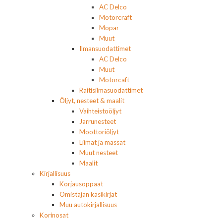
AC Delco
Motorcraft
Mopar
Muut
Ilmansuodattimet
AC Delco
Muut
Motorcaft
Raitisilmasuodattimet
Öljyt, nesteet & maalit
Vaihteistoöljyt
Jarrunesteet
Moottoriöljyt
Liimat ja massat
Muut nesteet
Maalit
Kirjallisuus
Korjausoppaat
Omistajan käsikirjat
Muu autokirjallisuus
Korinosat