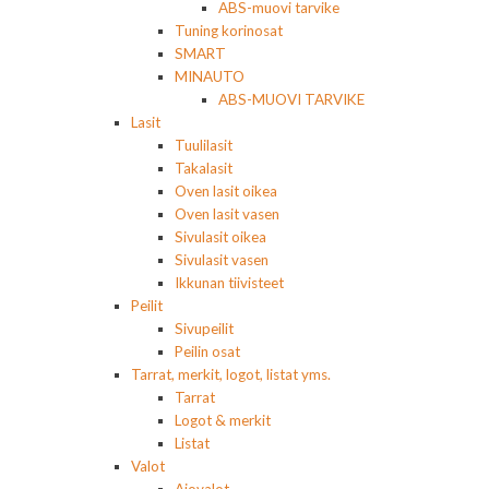
ABS-muovi tarvike
Tuning korinosat
SMART
MINAUTO
ABS-MUOVI TARVIKE
Lasit
Tuulilasit
Takalasit
Oven lasit oikea
Oven lasit vasen
Sivulasit oikea
Sivulasit vasen
Ikkunan tiivisteet
Peilit
Sivupeilit
Peilin osat
Tarrat, merkit, logot, listat yms.
Tarrat
Logot & merkit
Listat
Valot