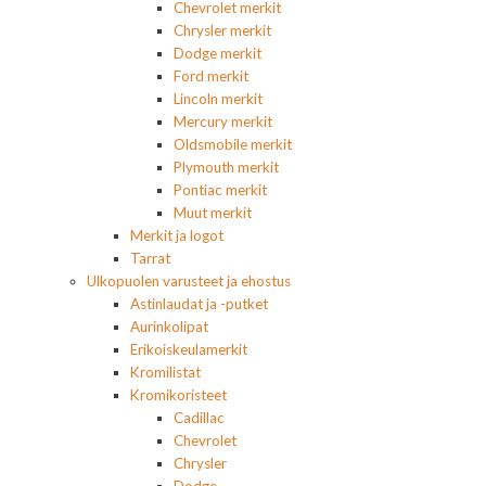
Chevrolet merkit
Chrysler merkit
Dodge merkit
Ford merkit
Lincoln merkit
Mercury merkit
Oldsmobile merkit
Plymouth merkit
Pontiac merkit
Muut merkit
Merkit ja logot
Tarrat
Ulkopuolen varusteet ja ehostus
Astinlaudat ja -putket
Aurinkolipat
Erikoiskeulamerkit
Kromilistat
Kromikoristeet
Cadillac
Chevrolet
Chrysler