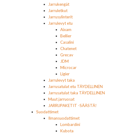
Jarrukengät
Jarruletkut
Jarrusylinterit
Jarrulevyt etu
Aixam
Bellier
Casalini
Chatenet
Grecav
JDM
Microcar
Ligier
Jarrulevyt taka
Jarrusatulat etu TÄYDELLINEN
Jarrusatulat taka TÄYDELLINEN
Muut jarruosat
JARRUPAKETIT -SÄÄSTÄ!
Suodattimet
Ilmansuodattimet
Lombardini
Kubota