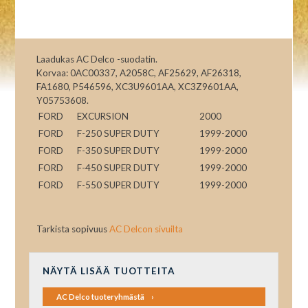
Laadukas AC Delco -suodatin.
Korvaa: 0AC00337, A2058C, AF25629, AF26318,
FA1680, P546596, XC3U9601AA, XC3Z9601AA,
Y05753608.
FORD
EXCURSION
2000
FORD
F-250 SUPER DUTY
1999-2000
FORD
F-350 SUPER DUTY
1999-2000
FORD
F-450 SUPER DUTY
1999-2000
FORD
F-550 SUPER DUTY
1999-2000
Tarkista sopivuus
AC Delcon sivuilta
NÄYTÄ LISÄÄ TUOTTEITA
AC Delco tuoteryhmästä