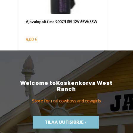
Ajovalopolttimo 9007/HB5 12V 65W/55W
9,00 €
Welcome to
Koskenkorva
West
Ranch
Store for real cowboys
and cowgirls
TILAA UUTISKIRJE ›