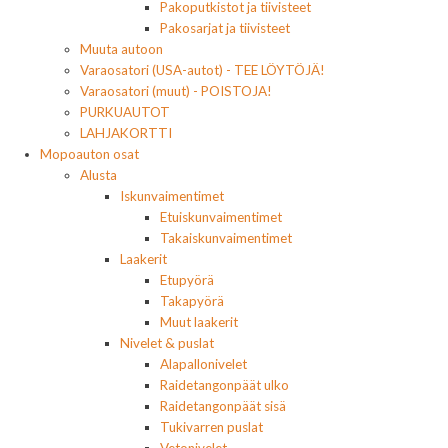
Pakoputkistot ja tiivisteet
Pakosarjat ja tiivisteet
Muuta autoon
Varaosatori (USA-autot) - TEE LÖYTÖJÄ!
Varaosatori (muut) - POISTOJA!
PURKUAUTOT
LAHJAKORTTI
Mopoauton osat
Alusta
Iskunvaimentimet
Etuiskunvaimentimet
Takaiskunvaimentimet
Laakerit
Etupyörä
Takapyörä
Muut laakerit
Nivelet & puslat
Alapallonivelet
Raidetangonpäät ulko
Raidetangonpäät sisä
Tukivarren puslat