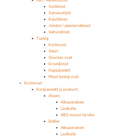
Hifi / Äänentoisto
Soittimet
Subwooferit
Kaiuttimet
Johdot / pientarvikkeet
Vahvistimet
Tuning
Korinosat
Valot
Sisustan osat
Kromilistat
Kuppipenkit
Muut tuning osat
Korinosat
Koripaneelit ja puskurit
Aixam
Alkuperäinen
Lasikuitu
ABS-muovi tarvike
Bellier
Alkuperäinen
Lasikuitu