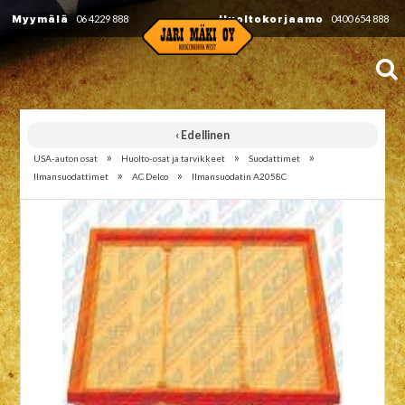
Myymälä
06 4229 888
Huoltokorjaamo
0400 654 888
‹ Edellinen
»
»
»
USA-auton osat
Huolto-osat ja tarvikkeet
Suodattimet
»
»
Ilmansuodattimet
AC Delco
Ilmansuodatin A2058C