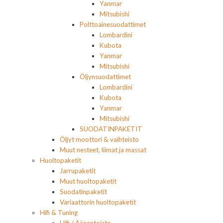
Yanmar
Mitsubishi
Polttoainesuodattimet
Lombardini
Kubota
Yanmar
Mitsubishi
Öljynsuodattimet
Lombardini
Kubota
Yanmar
Mitsubishi
SUODATINPAKETIT
Öljyt moottori & vaihteisto
Muut nesteet, liimat ja massat
Huoltopaketit
Jarrupaketit
Muut huoltopaketit
Suodatinpaketit
Variaattorin huoltopaketit
Hifi & Tuning