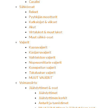
Casalini
Sähköosat
Releet
Pyyhkijän moottorit
Katkaisijat & viikset
Akut
Virtalukot & muut lukot
Muut sähkö-osat
Vaijerit
Kaasuvaijerit
Käsijarruvaijerit
Vaihteiston vaijerit
Nopeusmittarin vaijerit
Konepeiton vaijerit
Takaluukun vaijerit
MUUT VAIJERIT
Voimansiirto
Jäähdyttimet & osat
Jäähdyttimet
Jäähdyttimen korkit
Anturit ja tunnistimet