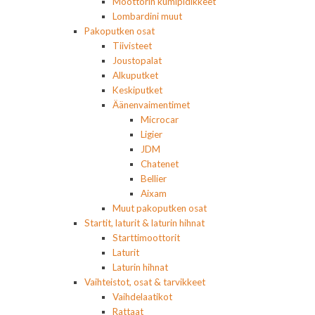
Moottorin kumipidikkeet
Lombardini muut
Pakoputken osat
Tiivisteet
Joustopalat
Alkuputket
Keskiputket
Äänenvaimentimet
Microcar
Ligier
JDM
Chatenet
Bellier
Aixam
Muut pakoputken osat
Startit, laturit & laturin hihnat
Starttimoottorit
Laturit
Laturin hihnat
Vaihteistot, osat & tarvikkeet
Vaihdelaatikot
Rattaat