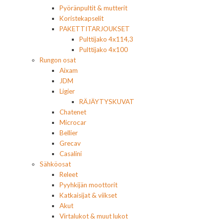
Pyöränpultit & mutterit
Koristekapselit
PAKETTITARJOUKSET
Pulttijako 4x114,3
Pulttijako 4x100
Rungon osat
Aixam
JDM
Ligier
RÄJÄYTYSKUVAT
Chatenet
Microcar
Bellier
Grecav
Casalini
Sähköosat
Releet
Pyyhkijän moottorit
Katkaisijat & viikset
Akut
Virtalukot & muut lukot