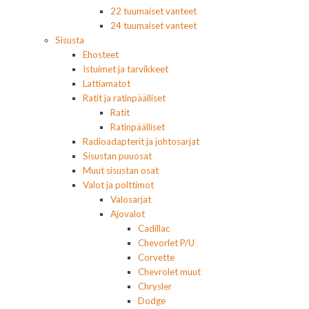
22 tuumaiset vanteet
24 tuumaiset vanteet
Sisusta
Ehosteet
Istuimet ja tarvikkeet
Lattiamatot
Ratit ja ratinpäälliset
Ratit
Ratinpäälliset
Radioadapterit ja johtosarjat
Sisustan puuosat
Muut sisustan osat
Valot ja polttimot
Valosarjat
Ajovalot
Cadillac
Chevorlet P/U
Corvette
Chevrolet muut
Chrysler
Dodge