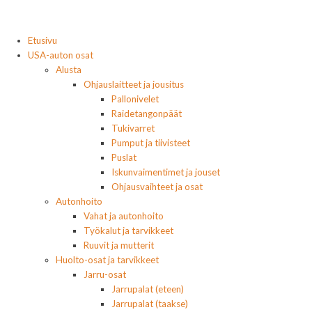
Etusivu
USA-auton osat
Alusta
Ohjauslaitteet ja jousitus
Pallonivelet
Raidetangonpäät
Tukivarret
Pumput ja tiivisteet
Puslat
Iskunvaimentimet ja jouset
Ohjausvaihteet ja osat
Autonhoito
Vahat ja autonhoito
Työkalut ja tarvikkeet
Ruuvit ja mutterit
Huolto-osat ja tarvikkeet
Jarru-osat
Jarrupalat (eteen)
Jarrupalat (taakse)