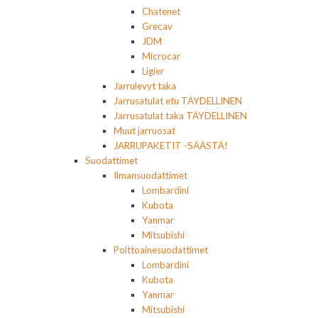
Chatenet
Grecav
JDM
Microcar
Ligier
Jarrulevyt taka
Jarrusatulat etu TÄYDELLINEN
Jarrusatulat taka TÄYDELLINEN
Muut jarruosat
JARRUPAKETIT -SÄÄSTÄ!
Suodattimet
Ilmansuodattimet
Lombardini
Kubota
Yanmar
Mitsubishi
Polttoainesuodattimet
Lombardini
Kubota
Yanmar
Mitsubishi