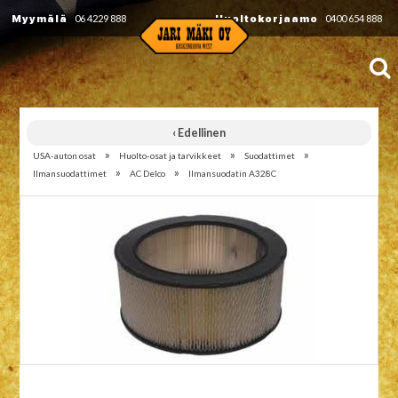
Myymälä
06 4229 888
Huoltokorjaamo
0400 654 888
‹ Edellinen
»
»
»
USA-auton osat
Huolto-osat ja tarvikkeet
Suodattimet
»
»
Ilmansuodattimet
AC Delco
Ilmansuodatin A328C