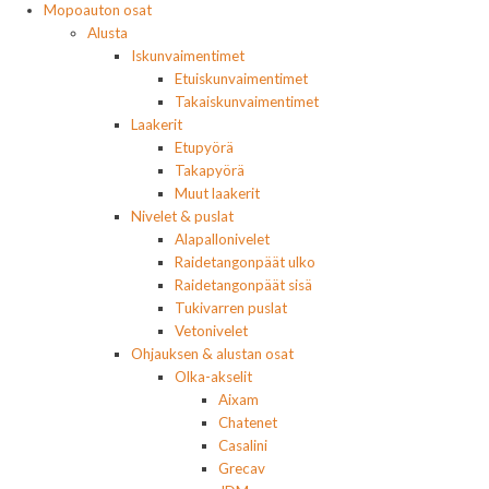
Mopoauton osat
Alusta
Iskunvaimentimet
Etuiskunvaimentimet
Takaiskunvaimentimet
Laakerit
Etupyörä
Takapyörä
Muut laakerit
Nivelet & puslat
Alapallonivelet
Raidetangonpäät ulko
Raidetangonpäät sisä
Tukivarren puslat
Vetonivelet
Ohjauksen & alustan osat
Olka-akselit
Aixam
Chatenet
Casalini
Grecav