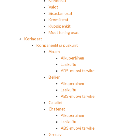
Korinosat
Valot
Sisustan osat
Kromilistat
Kuppipenkit
Muut tuning osat
Korinosat
Koripaneelit ja puskurit
Aixam
Alkuperäinen
Lasikuitu
ABS-muovi tarvike
Bellier
Alkuperäinen
Lasikuitu
ABS-muovi tarvike
Casalini
Chatenet
Alkuperäinen
Lasikuitu
ABS-muovi tarvike
Grecav