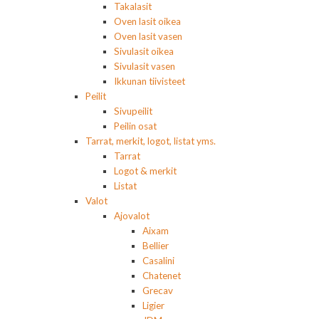
Takalasit
Oven lasit oikea
Oven lasit vasen
Sivulasit oikea
Sivulasit vasen
Ikkunan tiivisteet
Peilit
Sivupeilit
Peilin osat
Tarrat, merkit, logot, listat yms.
Tarrat
Logot & merkit
Listat
Valot
Ajovalot
Aixam
Bellier
Casalini
Chatenet
Grecav
Ligier