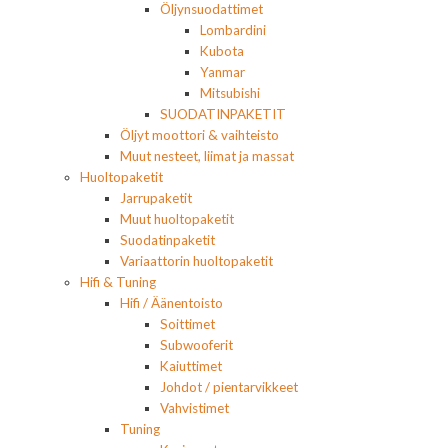
Öljynsuodattimet
Lombardini
Kubota
Yanmar
Mitsubishi
SUODATINPAKETIT
Öljyt moottori & vaihteisto
Muut nesteet, liimat ja massat
Huoltopaketit
Jarrupaketit
Muut huoltopaketit
Suodatinpaketit
Variaattorin huoltopaketit
Hifi & Tuning
Hifi / Äänentoisto
Soittimet
Subwooferit
Kaiuttimet
Johdot / pientarvikkeet
Vahvistimet
Tuning