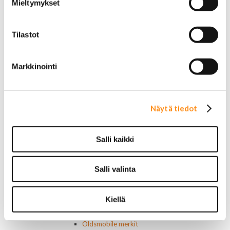
Mieltymykset
Keskuslukon kytkimet
Lasinnostimen kytkimet
Lämmityslaitteen osat
Tilastot
Muut kytkimet ja sähköosat
Nelivedon kytkimet
Ovivalokykimet
Markkinointi
Releet ja sulakkeet
Vakionopeudensäätimen osat
Tarrat, tunnukset, logot, merkit
Alkuperäiset tarrat ja teipit
Näytä tiedot
Käytetyt alkuperäismerkit
AMC merkit
Buick merkit
Salli kaikki
Cadillac merkit
Chevrolet merkit
Salli valinta
Chrysler merkit
Dodge merkit
Ford merkit
Kiellä
Lincoln merkit
Mercury merkit
Oldsmobile merkit