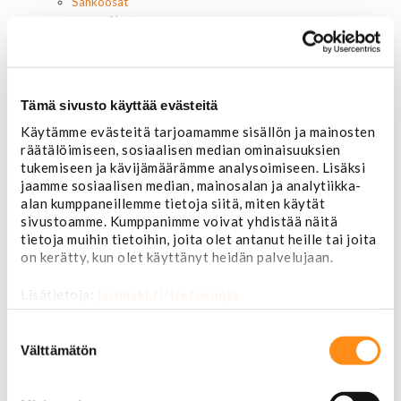
Sähköosat
Akut
Lasinnostin- ja keskuslukon moottorit
Laturit ja laturin osat
Laturit
Laturin osat
Tämä sivusto käyttää evästeitä
Lämmitys ja ilmastointi
Käytämme evästeitä tarjoamamme sisällön ja mainosten
Etuvastukset
räätälöimiseen, sosiaalisen median ominaisuuksien
Kennot
tukemiseen ja kävijämäärämme analysoimiseen. Lisäksi
Kompressorit ja osat
jaamme sosiaalisen median, mainosalan ja analytiikka-
Käyttöpaneelit / kytkimet
alan kumppaneillemme tietoja siitä, miten käytät
Moottorit
sivustoamme. Kumppanimme voivat yhdistää näitä
Ilmastoinnin osat
tietoja muihin tietoihin, joita olet antanut heille tai joita
Muut
on kerätty, kun olet käyttänyt heidän palvelujaan.
Ohjainlaitteet
Startit ja startin osat
Lisätietoja:
jarimaki.fi/tietosuoja
Starttimoottorit
Starttimoottorin osat
Suostumuksen
Sytytysosat
valinta
Välttämätön
Sähköosat
Ajovalokytkimet
Jarruvalokytkimet