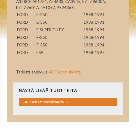
A328CF, AF1731, AF4633, CA3945, E7TZ9600A,
E7TZ9601A, FA1057, P524368.
FORD
E-250
1988-1991
FORD
E-350
1988-1991
FORD
F SUPER DUTY
1988-1994
FORD
F-250
1988-1994
FORD
F-350
1988-1994
FORD
F59
1988-1997
Tarkista sopivuus
AC Delcon sivuilta
NÄYTÄ LISÄÄ TUOTTEITA
AC Delco tuoteryhmästä