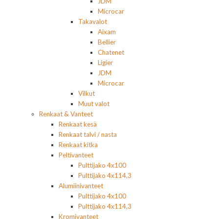
JDM
Microcar
Takavalot
Aixam
Bellier
Chatenet
Ligier
JDM
Microcar
Vilkut
Muut valot
Renkaat & Vanteet
Renkaat kesä
Renkaat talvi / nasta
Renkaat kitka
Peltivanteet
Pulttijako 4x100
Pulttijako 4x114,3
Alumiinivanteet
Pulttijako 4x100
Pulttijako 4x114,3
Kromivanteet