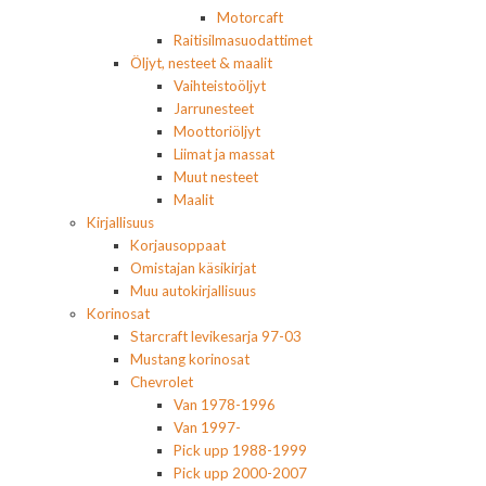
Motorcaft
Raitisilmasuodattimet
Öljyt, nesteet & maalit
Vaihteistoöljyt
Jarrunesteet
Moottoriöljyt
Liimat ja massat
Muut nesteet
Maalit
Kirjallisuus
Korjausoppaat
Omistajan käsikirjat
Muu autokirjallisuus
Korinosat
Starcraft levikesarja 97-03
Mustang korinosat
Chevrolet
Van 1978-1996
Van 1997-
Pick upp 1988-1999
Pick upp 2000-2007