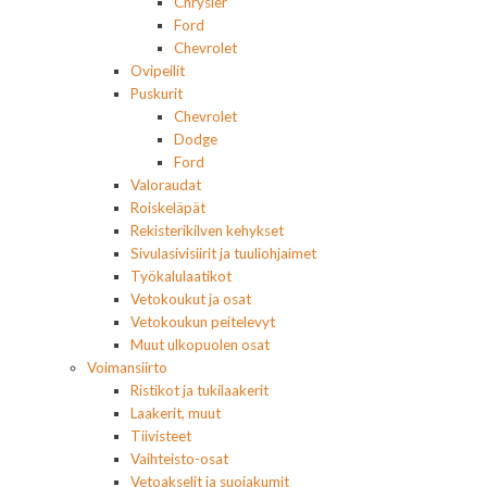
Chrysler
Ford
Chevrolet
Ovipeilit
Puskurit
Chevrolet
Dodge
Ford
Valoraudat
Roiskeläpät
Rekisterikilven kehykset
Sivulasivisiirit ja tuuliohjaimet
Työkalulaatikot
Vetokoukut ja osat
Vetokoukun peitelevyt
Muut ulkopuolen osat
Voimansiirto
Ristikot ja tukilaakerit
Laakerit, muut
Tiivisteet
Vaihteisto-osat
Vetoakselit ja suojakumit