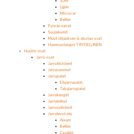
JDM
Ligier
Microcar
Bellier
Pyörän navat
Suojakumit
Muut ohjauksen & alustan osat
Hammastangot TÄYDELLINEN
Huolto-osat
Jarru-osat
Jarrutiivisteet
Jarrurummut
Jarrupalat
Etujarrupalat
Takajarrupalat
Jarrukengät
Jarruletkut
Jarrusylinterit
Jarrulevyt etu
Aixam
Bellier
Casalini