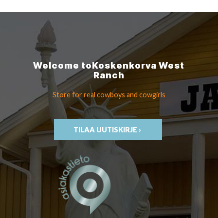
Welcome to
Koskenkorva
West
Ranch
Store for real cowboys
and cowgirls
TILAA UUTISKIRJE ›