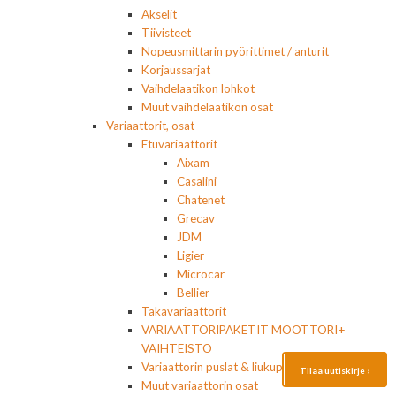
Akselit
Tiivisteet
Nopeusmittarin pyörittimet / anturit
Korjaussarjat
Vaihdelaatikon lohkot
Muut vaihdelaatikon osat
Variaattorit, osat
Etuvariaattorit
Aixam
Casalini
Chatenet
Grecav
JDM
Ligier
Microcar
Bellier
Takavariaattorit
VARIAATTORIPAKETIT MOOTTORI+
VAIHTEISTO
Variaattorin puslat & liukupalat
Tilaa uutiskirje ›
Muut variaattorin osat