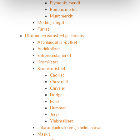
Plymouth merkit
Pontiac merkit
Muut merkit
Merkit ja logot
Tarrat
Ulkopuolen varusteet ja ehostus
Astinlaudat ja -putket
Aurinkolipat
Erikoiskeulamerkit
Kromilistat
Kromikoristeet
Cadillac
Chevrolet
Chrysler
Dodge
Ford
Hummer
Jeep
Yleismalliset
Lokasuojanlevikkeet ja helman osat
Maskit