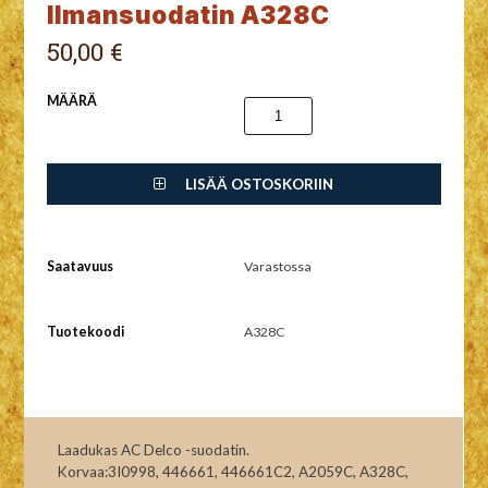
Ilmansuodatin A328C
50,00 €
MÄÄRÄ
LISÄÄ OSTOSKORIIN
Saatavuus
Varastossa
Tuotekoodi
A328C
Laadukas AC Delco -suodatin.
Korvaa:3I0998, 446661, 446661C2, A2059C, A328C,