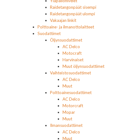
Yläpallonivelet
Raidetangonpäät sisempi
Raidetangonpäät ulompi
Vakaajan linkit
Polttoaine- ja ilmanottolaitteet
Suodattimet
Öljynsuodattimet
AC Delco
Motocraft
Harvinaiset
Muut öljynsuodattimet
Vaihteistosuodattimet
AC Delco
Muut
Polttoainesuodattimet
AC Delco
Motorcraft
Mopar
Muut
Ilmansuodattimet
AC Delco
Muut