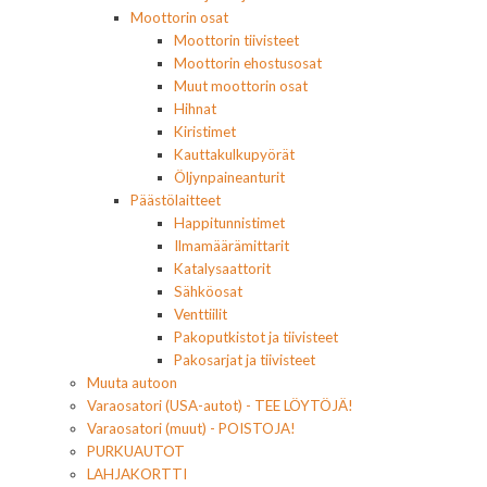
Moottorin osat
Moottorin tiivisteet
Moottorin ehostusosat
Muut moottorin osat
Hihnat
Kiristimet
Kauttakulkupyörät
Öljynpaineanturit
Päästölaitteet
Happitunnistimet
Ilmamäärämittarit
Katalysaattorit
Sähköosat
Venttiilit
Pakoputkistot ja tiivisteet
Pakosarjat ja tiivisteet
Muuta autoon
Varaosatori (USA-autot) - TEE LÖYTÖJÄ!
Varaosatori (muut) - POISTOJA!
PURKUAUTOT
LAHJAKORTTI