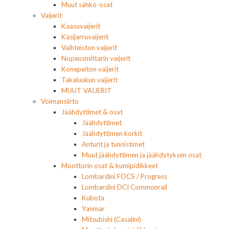
Muut sähkö-osat
Vaijerit
Kaasuvaijerit
Käsijarruvaijerit
Vaihteiston vaijerit
Nopeusmittarin vaijerit
Konepeiton vaijerit
Takaluukun vaijerit
MUUT VAIJERIT
Voimansiirto
Jäähdyttimet & osat
Jäähdyttimet
Jäähdyttimen korkit
Anturit ja tunnistimet
Muut jäähdyttimen ja jäähdytyksen osat
Moottorin osat & kumipidikkeet
Lombardini FOCS / Progress
Lombardini DCI Commonrail
Kubota
Yanmar
Mitsubishi (Casalini)