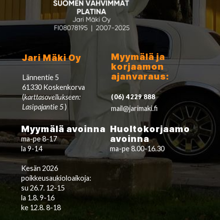
Myymälä ja
Jari Mäki Oy
korjaamon
ajanvaraus:
Lännentie 5
61330 Koskenkorva
(
karttasovellukseen:
(06) 4229 888
Lasipajantie 5
)
mail@jarimaki.fi
Myymälä avoinna
Huoltokorjaamo
avoinna
ma-pe 8-17
la 9-14
ma-pe 8.00-16.30
Kesän 2026
poikkeusaukioloaikoja:
su 26.7. 12-15
la 1.8. 9-16
ke 12.8. 8-18