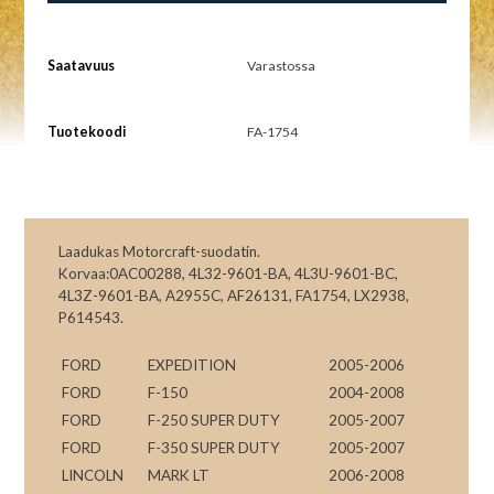
Saatavuus
Varastossa
Tuotekoodi
FA-1754
Laadukas Motorcraft-suodatin.
Korvaa:0AC00288, 4L32-9601-BA, 4L3U-9601-BC,
4L3Z-9601-BA, A2955C, AF26131, FA1754, LX2938,
P614543.
FORD
EXPEDITION
2005-2006
FORD
F-150
2004-2008
FORD
F-250 SUPER DUTY
2005-2007
FORD
F-350 SUPER DUTY
2005-2007
LINCOLN
MARK LT
2006-2008