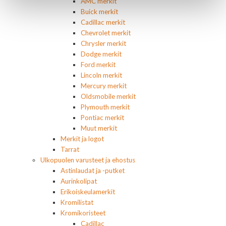
AMC merkit
Buick merkit
Cadillac merkit
Chevrolet merkit
Chrysler merkit
Dodge merkit
Ford merkit
Lincoln merkit
Mercury merkit
Oldsmobile merkit
Plymouth merkit
Pontiac merkit
Muut merkit
Merkit ja logot
Tarrat
Ulkopuolen varusteet ja ehostus
Astinlaudat ja -putket
Aurinkolipat
Erikoiskeulamerkit
Kromilistat
Kromikoristeet
Cadillac