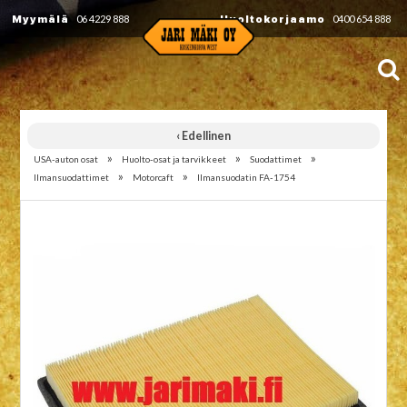
Myymälä
06 4229 888
Huoltokorjaamo
0400 654 888
‹ Edellinen
»
»
»
USA-auton osat
Huolto-osat ja tarvikkeet
Suodattimet
»
»
Ilmansuodattimet
Motorcaft
Ilmansuodatin FA-1754