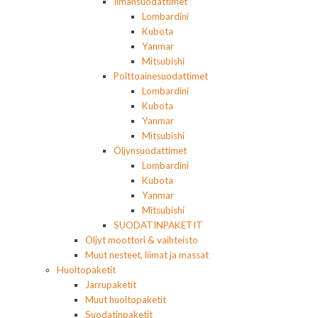
Ilmansuodattimet
Lombardini
Kubota
Yanmar
Mitsubishi
Polttoainesuodattimet
Lombardini
Kubota
Yanmar
Mitsubishi
Öljynsuodattimet
Lombardini
Kubota
Yanmar
Mitsubishi
SUODATINPAKETIT
Öljyt moottori & vaihteisto
Muut nesteet, liimat ja massat
Huoltopaketit
Jarrupaketit
Muut huoltopaketit
Suodatinpaketit