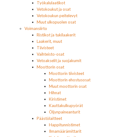
Työkalulaatikot
Vetokoukut ja osat
Vetokoukun peitelevyt
Muut ulkopuolen osat
Voimansiirto
Ristikot ja tukilaakerit
Laakerit, muut
Tiivisteet
Vaihteisto-osat
Vetoakselit ja suojakumit
Moottorin osat
Moottorin tiivisteet
Moottorin ehostusosat
Muut moottorin osat
Hihnat
Kiristimet
Kauttakulkupyörät
Öljynpaineanturit
Päästölaitteet
Happitunnistimet
Ilmamäärämittarit