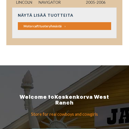
LINCOLN
NAVIGATOR
2005-2006
NÄYTÄ LISÄÄ TUOTTEITA
Motorcaft tuoteryhmästä
Welcome to
Koskenkorva
West
Ranch
Store for real cowboys
and cowgirls