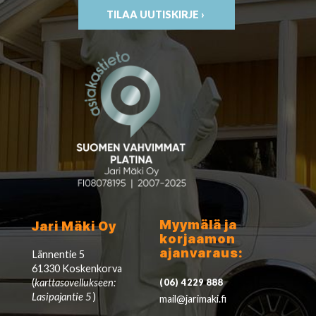
TILAA UUTISKIRJE ›
Myymälä ja
Jari Mäki Oy
korjaamon
ajanvaraus:
Lännentie 5
61330 Koskenkorva
(
karttasovellukseen:
(06) 4229 888
Lasipajantie 5
)
mail@jarimaki.fi