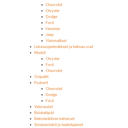
Chevrolet
Chrysler
Dodge
Ford
Hummer
Jeep
Yleismalliset
Lokasuojanlevikkeet ja helman osat
Maskit
Chrysler
Ford
Chevrolet
Ovipeilit
Puskurit
Chevrolet
Dodge
Ford
Valoraudat
Roiskeläpät
Rekisterikilven kehykset
Sivulasivisiirit ja tuuliohjaimet