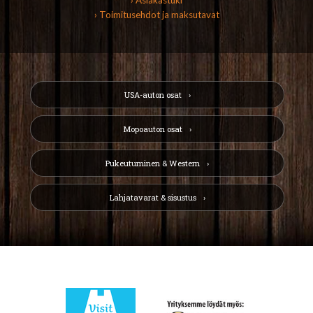
› Asiakastuki
› Toimitusehdot ja maksutavat
USA-auton osat
Mopoauton osat
Pukeutuminen & Western
Lahjatavarat & sisustus