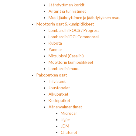
Jäähdyttimen korkit
Anturit ja tunnistimet
Muut jäähdyttimen ja jäähdytyksen osat
Moottorin osat & kumipidikkeet
Lombardini FOCS / Progress
Lombardini DCI Commonrail
Kubota
Yanmar
Mitsubishi (Casalini)
Moottorin kumipidikkeet
Lombardini muut
Pakoputken osat
Tiivisteet
Joustopalat
Alkuputket
Keskiputket
Äänenvaimentimet
Microcar
Ligier
JDM
Chatenet