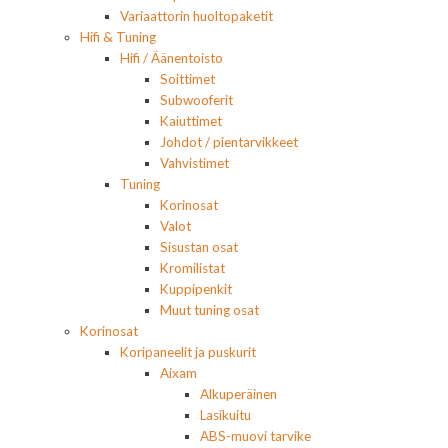
Variaattorin huoltopaketit
Hifi & Tuning
Hifi / Äänentoisto
Soittimet
Subwooferit
Kaiuttimet
Johdot / pientarvikkeet
Vahvistimet
Tuning
Korinosat
Valot
Sisustan osat
Kromilistat
Kuppipenkit
Muut tuning osat
Korinosat
Koripaneelit ja puskurit
Aixam
Alkuperäinen
Lasikuitu
ABS-muovi tarvike