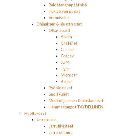
Raidetangonpäät sisä
Tukivarren puslat
Vetonivelet
Ohjauksen & alustan osat
Olka-akselit
Aixam
Chatenet
Casalini
Grecav
JDM
Ligier
Microcar
Bellier
Pyörän navat
Suojakumit
Muut ohjauksen & alustan osat
Hammastangot TÄYDELLINEN
Huolto-osat
Jarru-osat
Jarrutiivisteet
Jarrurummut