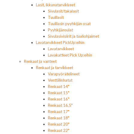
Lasit, ikkunatarvikkeet
Sivulasit/takalasit
Tuulilasit
Tuulilasin pyyhkijän osat
Pyyhkijänsulat
Sivulasivisiirit ja tuuliohjaimet
Lavatarvikkeet PickUp:eihin
Lavatarvikkeet
Lavakatteet Pick Up:eihin
Renkaat ja vanteet
Renkaat ja tarvikkeet
Varapyörätelineet
Venttiilinhatut
Renkaat 14"
Renkaat 15"
Renkaat 16"
Renkaat 16,5"
Renkaat 17"
Renkaat 18"
Renkaat 20"
Renkaat 22"