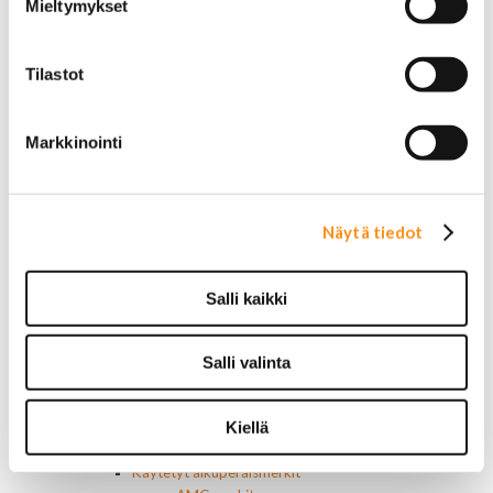
Mieltymykset
Ilmastoinnin osat
Muut
Ohjainlaitteet
Tilastot
Startit ja startin osat
Starttimoottorit
Starttimoottorin osat
Markkinointi
Sytytysosat
Sähköosat
Ajovalokytkimet
Jarruvalokytkimet
Näytä tiedot
Keskuslukon kytkimet
Lasinnostimen kytkimet
Lämmityslaitteen osat
Salli kaikki
Muut kytkimet ja sähköosat
Nelivedon kytkimet
Ovivalokykimet
Salli valinta
Releet ja sulakkeet
Vakionopeudensäätimen osat
Tarrat, tunnukset, logot, merkit
Kiellä
Alkuperäiset tarrat ja teipit
Käytetyt alkuperäismerkit