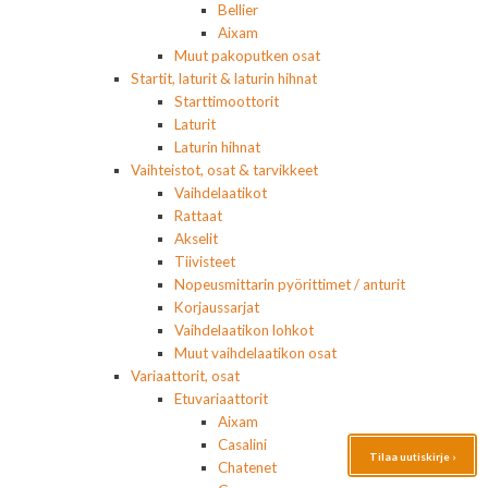
Bellier
Aixam
Muut pakoputken osat
Startit, laturit & laturin hihnat
Starttimoottorit
Laturit
Laturin hihnat
Vaihteistot, osat & tarvikkeet
Vaihdelaatikot
Rattaat
Akselit
Tiivisteet
Nopeusmittarin pyörittimet / anturit
Korjaussarjat
Vaihdelaatikon lohkot
Muut vaihdelaatikon osat
Variaattorit, osat
Etuvariaattorit
Aixam
Casalini
Tilaa uutiskirje ›
Chatenet