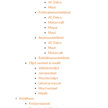
AC Delco
Muut
Polttoainesuodattimet
AC Delco
Motorcraft
Mopar
Muut
Ilmansuodattimet
AC Delco
Muut
Motorcaft
Raitisilmasuodattimet
Öljyt, nesteet & maalit
Vaihteistoöljyt
Jarrunesteet
Moottoriöljyt
Liimat ja massat
Muut nesteet
Maalit
Kirjallisuus
Korjausoppaat