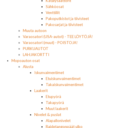
Katalysaattorit
Sähköosat
Venttiilit
Pakoputkistot ja tiivisteet
Pakosarjat ja tiivisteet
Muuta autoon
Varaosatori (USA-autot) - TEE LÖYTÖJÄ!
Varaosatori (muut) - POISTOJA!
PURKUAUTOT
LAHJAKORTTI
Mopoauton osat
Alusta
Iskunvaimentimet
Etuiskunvaimentimet
Takaiskunvaimentimet
Laakerit
Etupyörä
Takapyörä
Muut laakerit
Nivelet & puslat
Alapallonivelet
Raidetangonpäät ulko