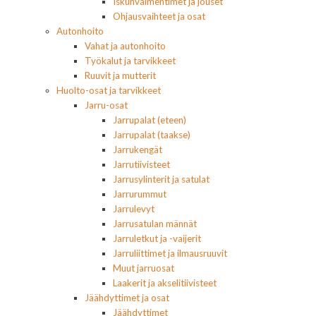
Iskunvaimentimet ja jouset
Ohjausvaihteet ja osat
Autonhoito
Vahat ja autonhoito
Työkalut ja tarvikkeet
Ruuvit ja mutterit
Huolto-osat ja tarvikkeet
Jarru-osat
Jarrupalat (eteen)
Jarrupalat (taakse)
Jarrukengät
Jarrutiivisteet
Jarrusylinterit ja satulat
Jarrurummut
Jarrulevyt
Jarrusatulan männät
Jarruletkut ja -vaijerit
Jarruliittimet ja ilmausruuvit
Muut jarruosat
Laakerit ja akselitiivisteet
Jäähdyttimet ja osat
Jäähdyttimet