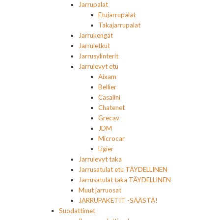
Jarrupalat
Etujarrupalat
Takajarrupalat
Jarrukengät
Jarruletkut
Jarrusylinterit
Jarrulevyt etu
Aixam
Bellier
Casalini
Chatenet
Grecav
JDM
Microcar
Ligier
Jarrulevyt taka
Jarrusatulat etu TÄYDELLINEN
Jarrusatulat taka TÄYDELLINEN
Muut jarruosat
JARRUPAKETIT -SÄÄSTÄ!
Suodattimet