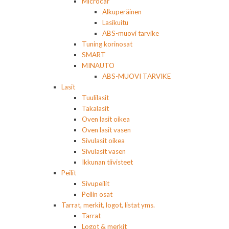
Microcar
Alkuperäinen
Lasikuitu
ABS-muovi tarvike
Tuning korinosat
SMART
MINAUTO
ABS-MUOVI TARVIKE
Lasit
Tuulilasit
Takalasit
Oven lasit oikea
Oven lasit vasen
Sivulasit oikea
Sivulasit vasen
Ikkunan tiivisteet
Peilit
Sivupeilit
Peilin osat
Tarrat, merkit, logot, listat yms.
Tarrat
Logot & merkit