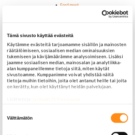
Ford muut
Hummer
Jeep
Lincoln
Muut
Tämä sivusto käyttää evästeitä
Parkit / Vilkut
Sumu- ja peruutusvalot
Käytämme evästeitä tarjoamamme sisällön ja mainosten
Sivuvalot ja markerit
räätälöimiseen, sosiaalisen median ominaisuuksien
Polttimot
tukemiseen ja kävijämäärämme analysoimiseen. Lisäksi
Sähköosat
jaamme sosiaalisen median, mainosalan ja analytiikka-
Akut
alan kumppaneillemme tietoja siitä, miten käytät
sivustoamme. Kumppanimme voivat yhdistää näitä
Lasinnostin- ja keskuslukon moottorit
tietoja muihin tietoihin, joita olet antanut heille tai joita
Laturit ja laturin osat
on kerätty, kun olet käyttänyt heidän palvelujaan.
Laturit
Laturin osat
Lisätietoja:
jarimaki.fi/tietosuoja
Lämmitys ja ilmastointi
Etuvastukset
Suostumuksen
Kennot
valinta
Välttämätön
Kompressorit ja osat
Käyttöpaneelit / kytkimet
Moottorit