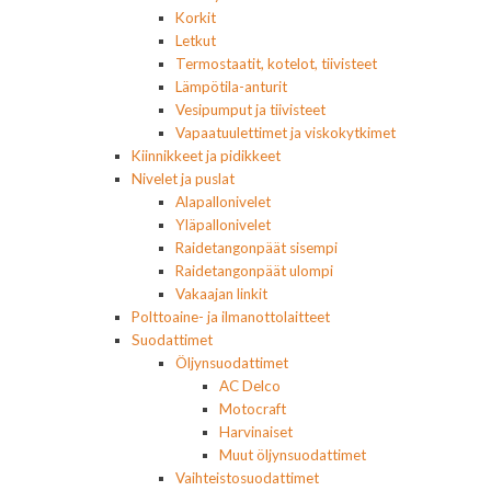
Korkit
Letkut
Termostaatit, kotelot, tiivisteet
Lämpötila-anturit
Vesipumput ja tiivisteet
Vapaatuulettimet ja viskokytkimet
Kiinnikkeet ja pidikkeet
Nivelet ja puslat
Alapallonivelet
Yläpallonivelet
Raidetangonpäät sisempi
Raidetangonpäät ulompi
Vakaajan linkit
Polttoaine- ja ilmanottolaitteet
Suodattimet
Öljynsuodattimet
AC Delco
Motocraft
Harvinaiset
Muut öljynsuodattimet
Vaihteistosuodattimet