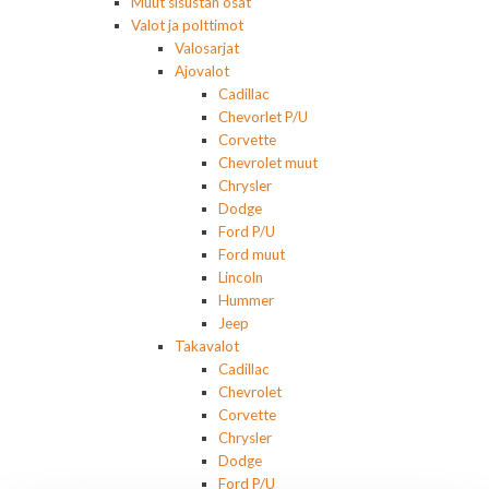
Muut sisustan osat
Valot ja polttimot
Valosarjat
Ajovalot
Cadillac
Chevorlet P/U
Corvette
Chevrolet muut
Chrysler
Dodge
Ford P/U
Ford muut
Lincoln
Hummer
Jeep
Takavalot
Cadillac
Chevrolet
Corvette
Chrysler
Dodge
Ford P/U