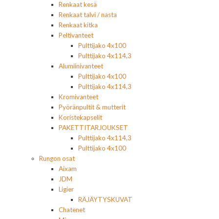
Renkaat kesä
Renkaat talvi / nasta
Renkaat kitka
Peltivanteet
Pulttijako 4x100
Pulttijako 4x114,3
Alumiinivanteet
Pulttijako 4x100
Pulttijako 4x114,3
Kromivanteet
Pyöränpultit & mutterit
Koristekapselit
PAKETTITARJOUKSET
Pulttijako 4x114,3
Pulttijako 4x100
Rungon osat
Aixam
JDM
Ligier
RÄJÄYTYSKUVAT
Chatenet