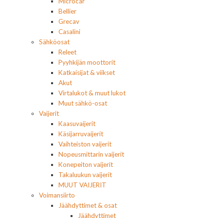
Microcar
Bellier
Grecav
Casalini
Sähköosat
Releet
Pyyhkijän moottorit
Katkaisijat & viikset
Akut
Virtalukot & muut lukot
Muut sähkö-osat
Vaijerit
Kaasuvaijerit
Käsijarruvaijerit
Vaihteiston vaijerit
Nopeusmittarin vaijerit
Konepeiton vaijerit
Takaluukun vaijerit
MUUT VAIJERIT
Voimansiirto
Jäähdyttimet & osat
Jäähdyttimet