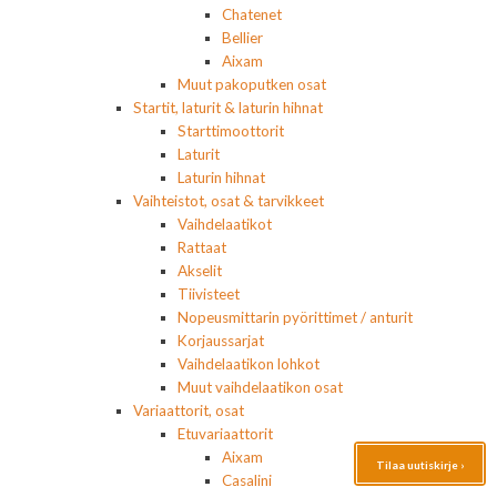
Chatenet
Bellier
Aixam
Muut pakoputken osat
Startit, laturit & laturin hihnat
Starttimoottorit
Laturit
Laturin hihnat
Vaihteistot, osat & tarvikkeet
Vaihdelaatikot
Rattaat
Akselit
Tiivisteet
Nopeusmittarin pyörittimet / anturit
Korjaussarjat
Vaihdelaatikon lohkot
Muut vaihdelaatikon osat
Variaattorit, osat
Etuvariaattorit
Aixam
Tilaa uutiskirje ›
Casalini