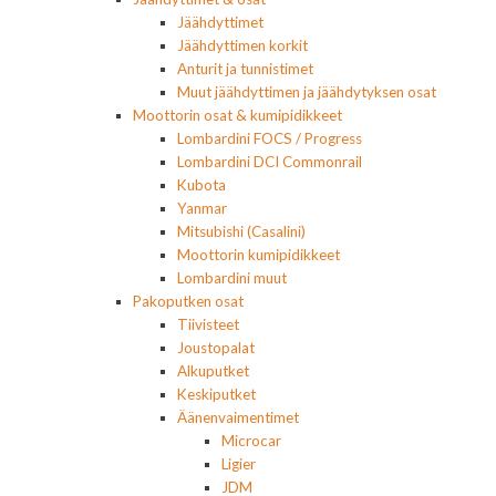
Jäähdyttimet
Jäähdyttimen korkit
Anturit ja tunnistimet
Muut jäähdyttimen ja jäähdytyksen osat
Moottorin osat & kumipidikkeet
Lombardini FOCS / Progress
Lombardini DCI Commonrail
Kubota
Yanmar
Mitsubishi (Casalini)
Moottorin kumipidikkeet
Lombardini muut
Pakoputken osat
Tiivisteet
Joustopalat
Alkuputket
Keskiputket
Äänenvaimentimet
Microcar
Ligier
JDM