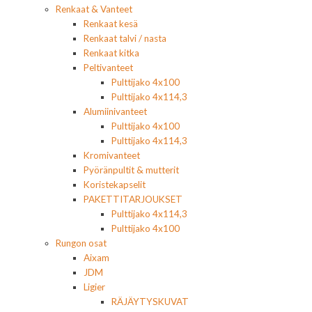
Renkaat & Vanteet
Renkaat kesä
Renkaat talvi / nasta
Renkaat kitka
Peltivanteet
Pulttijako 4x100
Pulttijako 4x114,3
Alumiinivanteet
Pulttijako 4x100
Pulttijako 4x114,3
Kromivanteet
Pyöränpultit & mutterit
Koristekapselit
PAKETTITARJOUKSET
Pulttijako 4x114,3
Pulttijako 4x100
Rungon osat
Aixam
JDM
Ligier
RÄJÄYTYSKUVAT