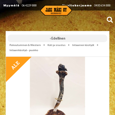
Myymälä
06 4229 888
Huoltokorjaamo
0400 654 888
‹ Edellinen
»
»
»
Pukeutuminen & Western
Koti ja sisustus
Intiaanien käsityöt
Intiaanikäsityö - puukko
TARJOUS