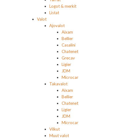
Logot & merkit
Listat
Valot
Ajovalot
Aixam
Bellier
Casalini
Chatenet
Grecav
Ligier
JDM
Microcar
Takavalot
Aixam
Bellier
Chatenet
Ligier
JDM
Microcar
Vilkut
Muut valot