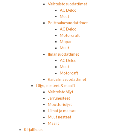
Vaihteistosuodattimet
AC Delco
Muut
Polttoainesuodattimet
AC Delco
Motorcraft
Mopar
Muut
Ilmansuodattimet
AC Delco
Muut
Motorcaft
Raitisilmasuodattimet
Öljyt, nesteet & maalit
Vaihteistoöljyt
Jarrunesteet
Moottoriöljyt
Liimat ja massat
Muut nesteet
Maalit
Kirjallisuus