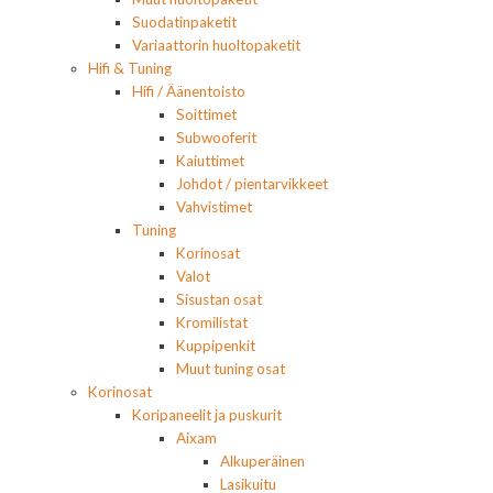
Suodatinpaketit
Variaattorin huoltopaketit
Hifi & Tuning
Hifi / Äänentoisto
Soittimet
Subwooferit
Kaiuttimet
Johdot / pientarvikkeet
Vahvistimet
Tuning
Korinosat
Valot
Sisustan osat
Kromilistat
Kuppipenkit
Muut tuning osat
Korinosat
Koripaneelit ja puskurit
Aixam
Alkuperäinen
Lasikuitu