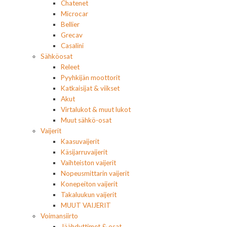
Chatenet
Microcar
Bellier
Grecav
Casalini
Sähköosat
Releet
Pyyhkijän moottorit
Katkaisijat & viikset
Akut
Virtalukot & muut lukot
Muut sähkö-osat
Vaijerit
Kaasuvaijerit
Käsijarruvaijerit
Vaihteiston vaijerit
Nopeusmittarin vaijerit
Konepeiton vaijerit
Takaluukun vaijerit
MUUT VAIJERIT
Voimansiirto
Jäähdyttimet & osat