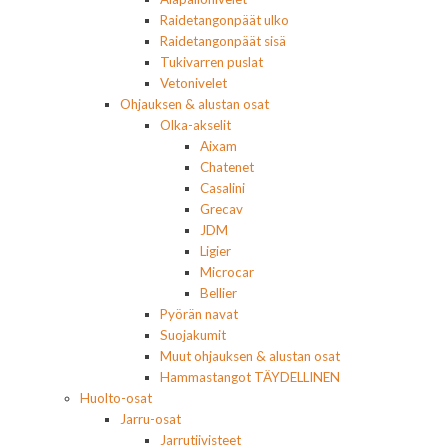
Raidetangonpäät ulko
Raidetangonpäät sisä
Tukivarren puslat
Vetonivelet
Ohjauksen & alustan osat
Olka-akselit
Aixam
Chatenet
Casalini
Grecav
JDM
Ligier
Microcar
Bellier
Pyörän navat
Suojakumit
Muut ohjauksen & alustan osat
Hammastangot TÄYDELLINEN
Huolto-osat
Jarru-osat
Jarrutiivisteet