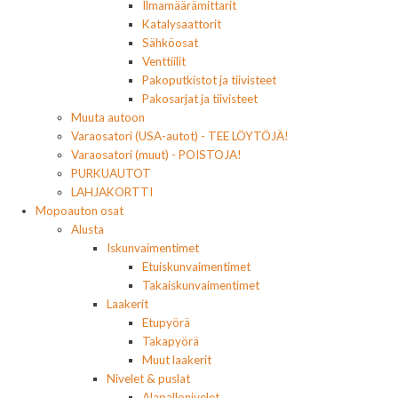
Ilmamäärämittarit
Katalysaattorit
Sähköosat
Venttiilit
Pakoputkistot ja tiivisteet
Pakosarjat ja tiivisteet
Muuta autoon
Varaosatori (USA-autot) - TEE LÖYTÖJÄ!
Varaosatori (muut) - POISTOJA!
PURKUAUTOT
LAHJAKORTTI
Mopoauton osat
Alusta
Iskunvaimentimet
Etuiskunvaimentimet
Takaiskunvaimentimet
Laakerit
Etupyörä
Takapyörä
Muut laakerit
Nivelet & puslat
Alapallonivelet