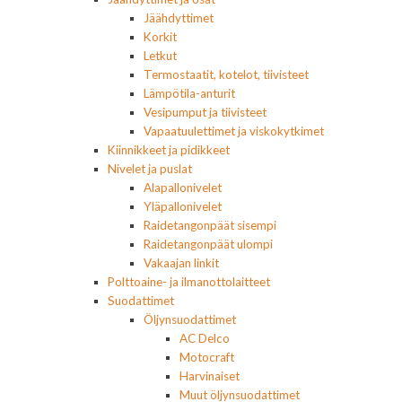
Jäähdyttimet
Korkit
Letkut
Termostaatit, kotelot, tiivisteet
Lämpötila-anturit
Vesipumput ja tiivisteet
Vapaatuulettimet ja viskokytkimet
Kiinnikkeet ja pidikkeet
Nivelet ja puslat
Alapallonivelet
Yläpallonivelet
Raidetangonpäät sisempi
Raidetangonpäät ulompi
Vakaajan linkit
Polttoaine- ja ilmanottolaitteet
Suodattimet
Öljynsuodattimet
AC Delco
Motocraft
Harvinaiset
Muut öljynsuodattimet