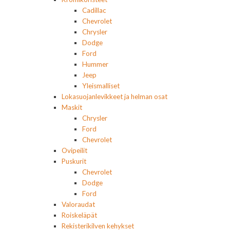
Cadillac
Chevrolet
Chrysler
Dodge
Ford
Hummer
Jeep
Yleismalliset
Lokasuojanlevikkeet ja helman osat
Maskit
Chrysler
Ford
Chevrolet
Ovipeilit
Puskurit
Chevrolet
Dodge
Ford
Valoraudat
Roiskeläpät
Rekisterikilven kehykset