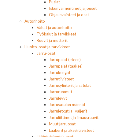
Puslat
Iskunvaimentimet ja jouset
Ohjausvaihteet ja osat
Autonhoito
Vahat ja autonhoito
Työkalut ja tarvikkeet
Ruuvit ja mutterit
Huolto-osat ja tarvikkeet
Jarru-osat
Jarrupalat (eteen)
Jarrupalat (taakse)
Jarrukengät
Jarrutiivisteet
Jarrusylinterit ja satulat
Jarrurummut
Jarrulevyt
Jarrusatulan männät
Jarruletkut ja -vaijerit
Jarruliittimet ja ilmausruuvit
Muut jarruosat
Laakerit ja akselitiivisteet
Jäähdyttimet ja osat