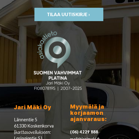
TILAA UUTISKIRJE ›
Myymälä ja
Jari Mäki Oy
korjaamon
ajanvaraus:
Lännentie 5
61330 Koskenkorva
(
karttasovellukseen:
(06) 4229 888
Lasipajantie 5
)