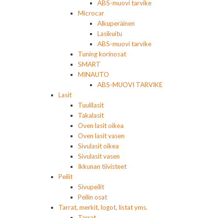
ABS-muovi tarvike
Microcar
Alkuperäinen
Lasikuitu
ABS-muovi tarvike
Tuning korinosat
SMART
MINAUTO
ABS-MUOVI TARVIKE
Lasit
Tuulilasit
Takalasit
Oven lasit oikea
Oven lasit vasen
Sivulasit oikea
Sivulasit vasen
Ikkunan tiivisteet
Peilit
Sivupeilit
Peilin osat
Tarrat, merkit, logot, listat yms.
Tarrat