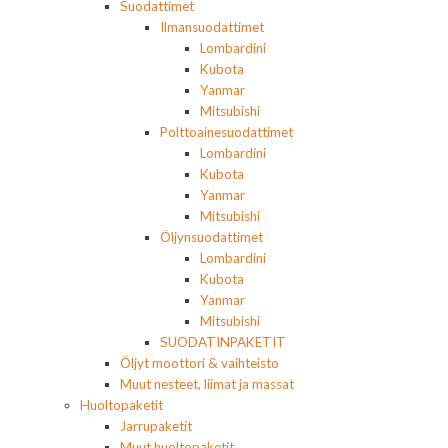
Suodattimet
Ilmansuodattimet
Lombardini
Kubota
Yanmar
Mitsubishi
Polttoainesuodattimet
Lombardini
Kubota
Yanmar
Mitsubishi
Öljynsuodattimet
Lombardini
Kubota
Yanmar
Mitsubishi
SUODATINPAKETIT
Öljyt moottori & vaihteisto
Muut nesteet, liimat ja massat
Huoltopaketit
Jarrupaketit
Muut huoltopaketit