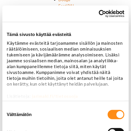
Ford P/U
Ford muut
Hummer
Jeep
Lincoln
Tämä sivusto käyttää evästeitä
Muut
Käytämme evästeitä tarjoamamme sisällön ja mainosten
Parkit / Vilkut
räätälöimiseen, sosiaalisen median ominaisuuksien
Sumu- ja peruutusvalot
tukemiseen ja kävijämäärämme analysoimiseen. Lisäksi
Sivuvalot ja markerit
jaamme sosiaalisen median, mainosalan ja analytiikka-
Polttimot
alan kumppaneillemme tietoja siitä, miten käytät
Sähköosat
sivustoamme. Kumppanimme voivat yhdistää näitä
Akut
tietoja muihin tietoihin, joita olet antanut heille tai joita
Lasinnostin- ja keskuslukon moottorit
on kerätty, kun olet käyttänyt heidän palvelujaan.
Laturit ja laturin osat
Laturit
Lisätietoja:
jarimaki.fi/tietosuoja
Laturin osat
Lämmitys ja ilmastointi
Suostumuksen
Etuvastukset
valinta
Välttämätön
Kennot
Kompressorit ja osat
Käyttöpaneelit / kytkimet