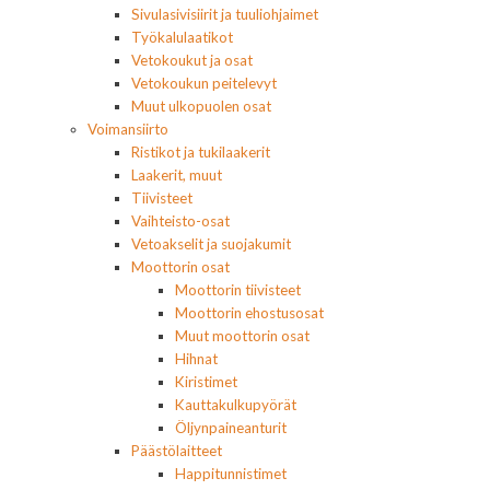
Sivulasivisiirit ja tuuliohjaimet
Työkalulaatikot
Vetokoukut ja osat
Vetokoukun peitelevyt
Muut ulkopuolen osat
Voimansiirto
Ristikot ja tukilaakerit
Laakerit, muut
Tiivisteet
Vaihteisto-osat
Vetoakselit ja suojakumit
Moottorin osat
Moottorin tiivisteet
Moottorin ehostusosat
Muut moottorin osat
Hihnat
Kiristimet
Kauttakulkupyörät
Öljynpaineanturit
Päästölaitteet
Happitunnistimet