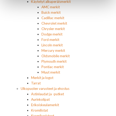
Käytetyt alkuperäismerkit
AMC merkit
Buick merkit
Cadillac merkit
Chevrolet merkit
Chrysler merkit
Dodge merkit
Ford merkit
Lincoln merkit
Mercury merkit
Oldsmobile merkit
Plymouth merkit
Pontiac merkit
Muut merkit
Merkit ja logot
Tarrat
Ulkopuolen varusteet ja ehostus
Astinlaudat ja -putket
Aurinkolipat
Erikoiskeulamerkit
Kromilistat
Kromikoristeet