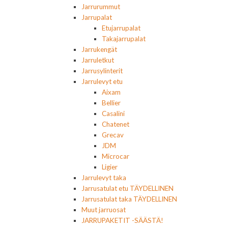
Jarrurummut
Jarrupalat
Etujarrupalat
Takajarrupalat
Jarrukengät
Jarruletkut
Jarrusylinterit
Jarrulevyt etu
Aixam
Bellier
Casalini
Chatenet
Grecav
JDM
Microcar
Ligier
Jarrulevyt taka
Jarrusatulat etu TÄYDELLINEN
Jarrusatulat taka TÄYDELLINEN
Muut jarruosat
JARRUPAKETIT -SÄÄSTÄ!