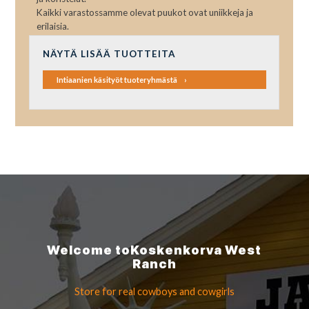
Kaikki varastossamme olevat puukot ovat uniikkeja ja
erilaisia.
NÄYTÄ LISÄÄ TUOTTEITA
Intiaanien käsityöt tuoteryhmästä
Welcome to
Koskenkorva
West
Ranch
Store for real cowboys
and cowgirls