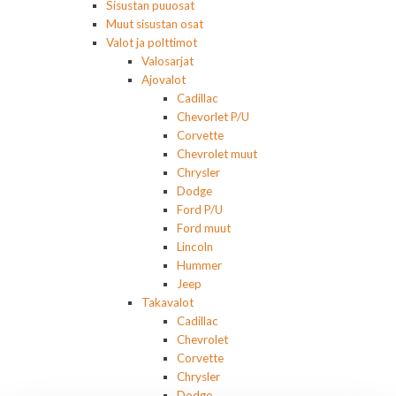
Sisustan puuosat
Muut sisustan osat
Valot ja polttimot
Valosarjat
Ajovalot
Cadillac
Chevorlet P/U
Corvette
Chevrolet muut
Chrysler
Dodge
Ford P/U
Ford muut
Lincoln
Hummer
Jeep
Takavalot
Cadillac
Chevrolet
Corvette
Chrysler
Dodge