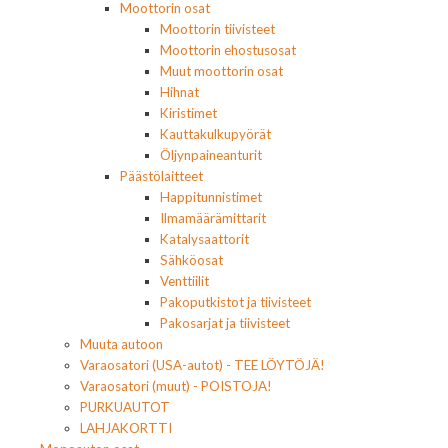
Moottorin osat
Moottorin tiivisteet
Moottorin ehostusosat
Muut moottorin osat
Hihnat
Kiristimet
Kauttakulkupyörät
Öljynpaineanturit
Päästölaitteet
Happitunnistimet
Ilmamäärämittarit
Katalysaattorit
Sähköosat
Venttiilit
Pakoputkistot ja tiivisteet
Pakosarjat ja tiivisteet
Muuta autoon
Varaosatori (USA-autot) - TEE LÖYTÖJÄ!
Varaosatori (muut) - POISTOJA!
PURKUAUTOT
LAHJAKORTTI