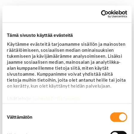
Etusivu
USA-auton osat
Alusta
Ohjauslaitteet ja jousitus
Tämä sivusto käyttää evästeitä
Pallonivelet
Käytämme evästeitä tarjoamamme sisällön ja mainosten
Raidetangonpäät
räätälöimiseen, sosiaalisen median ominaisuuksien
Tukivarret
tukemiseen ja kävijämäärämme analysoimiseen. Lisäksi
Pumput ja tiivisteet
jaamme sosiaalisen median, mainosalan ja analytiikka-
Puslat
alan kumppaneillemme tietoja siitä, miten käytät
Iskunvaimentimet ja jouset
sivustoamme. Kumppanimme voivat yhdistää näitä
Ohjausvaihteet ja osat
tietoja muihin tietoihin, joita olet antanut heille tai joita
Autonhoito
on kerätty, kun olet käyttänyt heidän palvelujaan.
Vahat ja autonhoito
Työkalut ja tarvikkeet
Lisätietoja:
jarimaki.fi/tietosuoja
Ruuvit ja mutterit
Huolto-osat ja tarvikkeet
Suostumuksen
Jarru-osat
valinta
Välttämätön
Jarrupalat (eteen)
Jarrupalat (taakse)