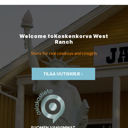
Welcome to
Koskenkorva
West
Ranch
Store for real cowboys
and cowgirls
TILAA UUTISKIRJE ›