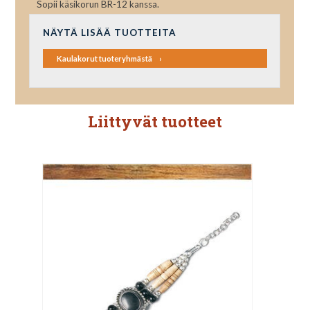
Sopii käsikorun BR-12 kanssa.
NÄYTÄ LISÄÄ TUOTTEITA
Kaulakorut tuoteryhmästä
Liittyvät tuotteet