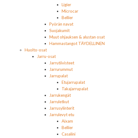
Ligier
Microcar
Bellier
Pyörän navat
Suojakumit
Muut ohjauksen & alustan osat
Hammastangot TÄYDELLINEN
Huolto-osat
Jarru-osat
Jarrutiivisteet
Jarrurummut
Jarrupalat
Etujarrupalat
Takajarrupalat
Jarrukengät
Jarruletkut
Jarrusylinterit
Jarrulevyt etu
Aixam
Bellier
Casalini