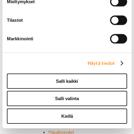
Jarrukengät
Mieltymykset
Jarrutiivisteet
Jarrusylinterit ja satulat
Jarrurummut
Tilastot
Jarrulevyt
Jarrusatulan männät
Jarruletkut ja -vaijerit
Markkinointi
Jarruliittimet ja ilmausruuvit
Muut jarruosat
Laakerit ja akselitiivisteet
Näytä tiedot
Jäähdyttimet ja osat
Jäähdyttimet
Korkit
Salli kaikki
Letkut
Termostaatit, kotelot, tiivisteet
Lämpötila-anturit
Salli valinta
Vesipumput ja tiivisteet
Vapaatuulettimet ja viskokytkimet
Kiinnikkeet ja pidikkeet
Kiellä
Nivelet ja puslat
Alapallonivelet
Yläpallonivelet