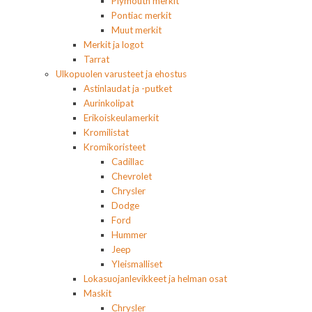
Plymouth merkit
Pontiac merkit
Muut merkit
Merkit ja logot
Tarrat
Ulkopuolen varusteet ja ehostus
Astinlaudat ja -putket
Aurinkolipat
Erikoiskeulamerkit
Kromilistat
Kromikoristeet
Cadillac
Chevrolet
Chrysler
Dodge
Ford
Hummer
Jeep
Yleismalliset
Lokasuojanlevikkeet ja helman osat
Maskit
Chrysler