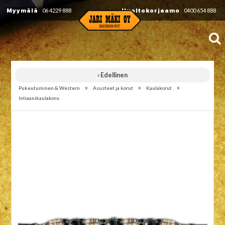
Myymälä
06 4229 888
Huoltokorjaamo
0400 654 888
‹ Edellinen
»
»
»
Pukeutuminen & Western
Asusteet ja korut
Kaulakorut
Intiaanikaulakoru