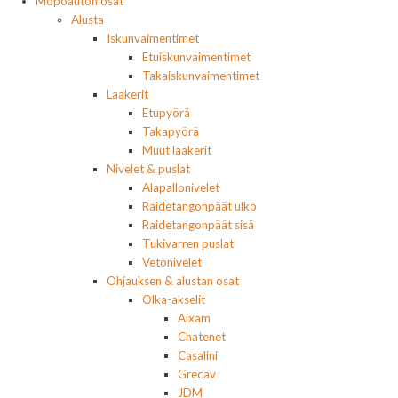
Mopoauton osat
Alusta
Iskunvaimentimet
Etuiskunvaimentimet
Takaiskunvaimentimet
Laakerit
Etupyörä
Takapyörä
Muut laakerit
Nivelet & puslat
Alapallonivelet
Raidetangonpäät ulko
Raidetangonpäät sisä
Tukivarren puslat
Vetonivelet
Ohjauksen & alustan osat
Olka-akselit
Aixam
Chatenet
Casalini
Grecav
JDM