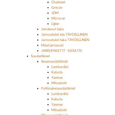
Chatenet
Grecav
JDM
Microcar
Ligier
Jarrulevyt taka
Jarrusatulat etu TÄYDELLINEN
Jarrusatulat taka TÄYDELLINEN
Muut jarruosat
JARRUPAKETIT -SÄÄSTÄ!
Suodattimet
Ilmansuodattimet
Lombardini
Kubota
Yanmar
Mitsubishi
Polttoainesuodattimet
Lombardini
Kubota
Yanmar
Mitsubishi