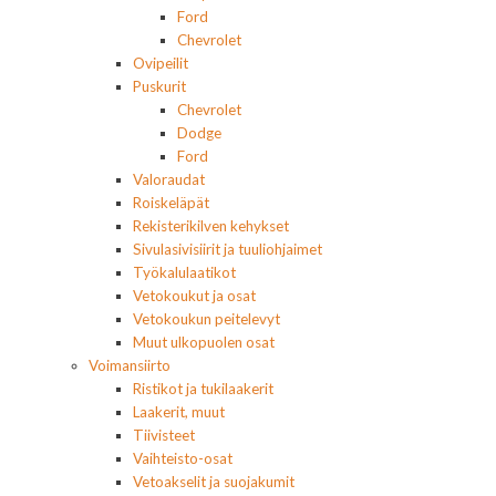
Ford
Chevrolet
Ovipeilit
Puskurit
Chevrolet
Dodge
Ford
Valoraudat
Roiskeläpät
Rekisterikilven kehykset
Sivulasivisiirit ja tuuliohjaimet
Työkalulaatikot
Vetokoukut ja osat
Vetokoukun peitelevyt
Muut ulkopuolen osat
Voimansiirto
Ristikot ja tukilaakerit
Laakerit, muut
Tiivisteet
Vaihteisto-osat
Vetoakselit ja suojakumit