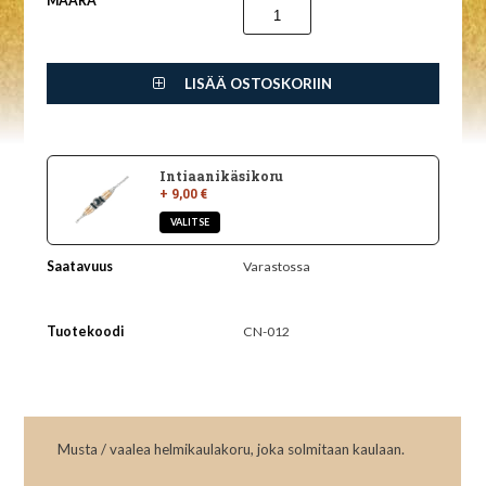
MÄÄRÄ
LISÄÄ OSTOSKORIIN
Intiaanikäsikoru
+ 9,00 €
Saatavuus
Varastossa
Tuotekoodi
CN-012
Musta / vaalea helmikaulakoru, joka solmitaan kaulaan.