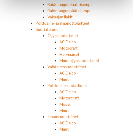
Raidetangonpäät sisempi
Raidetangonpäät ulompi
Vakaajan linkit
Polttoaine- ja ilmanottolaitteet
Suodattimet
Öljynsuodattimet
AC Delco
Motocraft
Harvinaiset
Muut öljynsuodattimet
Vaihteistosuodattimet
AC Delco
Muut
Polttoainesuodattimet
AC Delco
Motorcraft
Mopar
Muut
Ilmansuodattimet
AC Delco
Muut