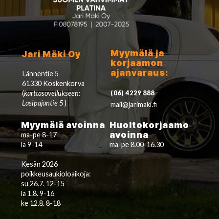
Myymälä ja
Jari Mäki Oy
korjaamon
ajanvaraus:
Lännentie 5
61330 Koskenkorva
(
karttasovellukseen:
(06) 4229 888
Lasipajantie 5
)
mail@jarimaki.fi
Myymälä avoinna
Huoltokorjaamo
avoinna
ma-pe 8-17
la 9-14
ma-pe 8.00-16.30
Kesän 2026
poikkeusaukioloaikoja:
su 26.7. 12-15
la 1.8. 9-16
ke 12.8. 8-18