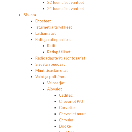
22 tuumaiset vanteet
24 tuumaiset vanteet
Sisusta
Ehosteet
Istuimet ja tarvikkeet
Lattiamatot
Ratit ja ratinpäälliset
Ratit
Ratinpäälliset
Radioadapterit ja johtosarjat
Sisustan puuosat
Muut sisustan osat
Valot ja polttimot
Valosarjat
Ajovalot
Cadillac
Chevorlet P/U
Corvette
Chevrolet muut
Chrysler
Dodge