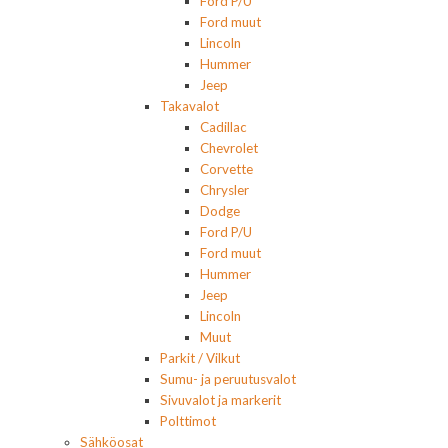
Ford P/U
Ford muut
Lincoln
Hummer
Jeep
Takavalot
Cadillac
Chevrolet
Corvette
Chrysler
Dodge
Ford P/U
Ford muut
Hummer
Jeep
Lincoln
Muut
Parkit / Vilkut
Sumu- ja peruutusvalot
Sivuvalot ja markerit
Polttimot
Sähköosat