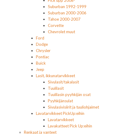
Pick upp 2008-
Suburban 1992-1999
Suburban 2000-2006
Tahoe 2000-2007
Corvette
Chevrolet muut
Ford
Dodge
Chrysler
Pontiac
Buick
Jeep
Lasit, ikkunatarvikkeet
Sivulasit/takalasit
Tuulilasit
Tuulilasin pyyhkijän osat
Pyyhkijänsulat
Sivulasivisiirit ja tuuliohjaimet
Lavatarvikkeet PickUp:eihin
Lavatarvikkeet
Lavakatteet Pick Up:eihin
Renkaat ja vanteet