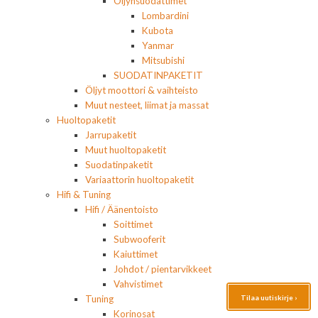
Öljynsuodattimet
Lombardini
Kubota
Yanmar
Mitsubishi
SUODATINPAKETIT
Öljyt moottori & vaihteisto
Muut nesteet, liimat ja massat
Huoltopaketit
Jarrupaketit
Muut huoltopaketit
Suodatinpaketit
Variaattorin huoltopaketit
Hifi & Tuning
Hifi / Äänentoisto
Soittimet
Subwooferit
Kaiuttimet
Johdot / pientarvikkeet
Vahvistimet
Tilaa uutiskirje ›
Tuning
Korinosat