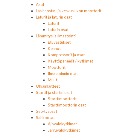
Akut
Lasinnostin- ja keskuslukon moottorit
Laturit ja laturin osat
Laturit
Laturin osat
Lämmitys ja ilmastointi
Etuvastukset
Kennot
Kompressorit ja osat
Käyttöpaneelit / kytkimet
Moottorit
Ilmastoinnin osat
Muut
Ohjainlaitteet
Startit ja startin osat
Starttimoottorit
Starttimoottorin osat
Sytytysosat
Sähköosat
Ajovalokytkimet
Jarruvalokytkimet