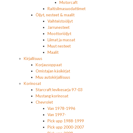
Motorcaft
Raitisilmasuodattimet
Öljyt, nesteet & maalit
Vaihteistoöljyt
Jarrunesteet
Moottoriöljyt
Liimat ja massat
Muut nesteet
Maalit
Kirjallisuus
Korjausoppaat
Omistajan käsikirjat
Muu autokirjallisuus
Korinosat
Starcraft levikesarja 97-03
Mustang korinosat
Chevrolet
Van 1978-1996
Van 1997-
Pick upp 1988-1999
Pick upp 2000-2007