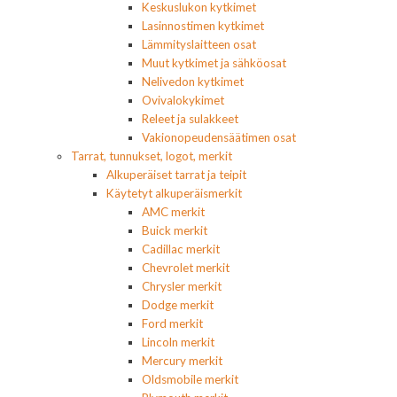
Keskuslukon kytkimet
Lasinnostimen kytkimet
Lämmityslaitteen osat
Muut kytkimet ja sähköosat
Nelivedon kytkimet
Ovivalokykimet
Releet ja sulakkeet
Vakionopeudensäätimen osat
Tarrat, tunnukset, logot, merkit
Alkuperäiset tarrat ja teipit
Käytetyt alkuperäismerkit
AMC merkit
Buick merkit
Cadillac merkit
Chevrolet merkit
Chrysler merkit
Dodge merkit
Ford merkit
Lincoln merkit
Mercury merkit
Oldsmobile merkit