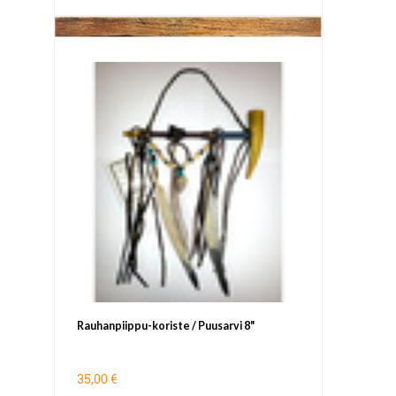
Rauhanpiippu-koriste / Puusarvi 8"
35,00 €