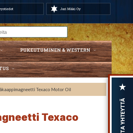
ystiedot
Jari Mäki Oy
PUKEUTUMINEN & WESTERN
TUS
äkaappimagneetti Texaco Motor Oil
gneetti Texaco