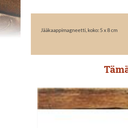
Jääkaappimagneetti, koko: 5 x 8 cm
Tämä