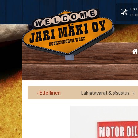
USA 
huol
‹ Edellinen
»
Lahjatavarat & sisustus