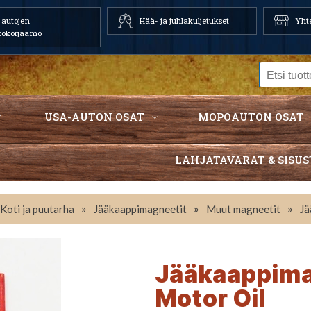
autojen
Hää- ja juhlakuljetukset
Yhte
tokorjaamo
USA-AUTON OSAT
MOPOAUTON OSAT
LAHJATAVARAT & SISUS
»
»
»
Koti ja puutarha
Jääkaappimagneetit
Muut magneetit
Jä
Jääkaappima
Motor Oil