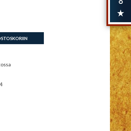
OSTOSKORIIN
tossa
4