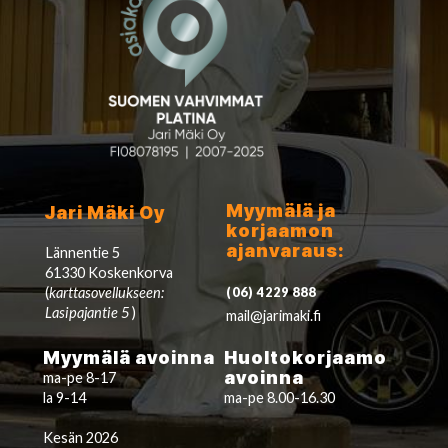
Myymälä ja
Jari Mäki Oy
korjaamon
ajanvaraus:
Lännentie 5
61330 Koskenkorva
(
karttasovellukseen:
(06) 4229 888
Lasipajantie 5
)
mail@jarimaki.fi
Myymälä avoinna
Huoltokorjaamo
avoinna
ma-pe 8-17
la 9-14
ma-pe 8.00-16.30
Kesän 2026