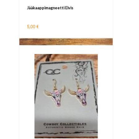
Jääkaappimagneetti Elvis
5,00 €