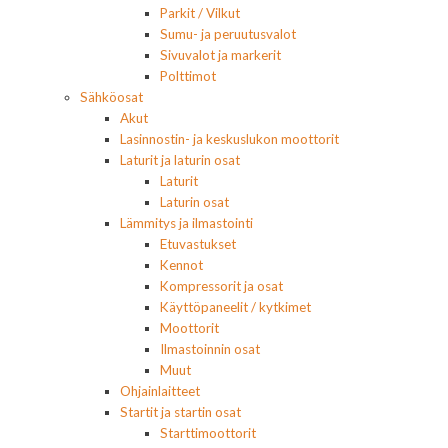
Parkit / Vilkut
Sumu- ja peruutusvalot
Sivuvalot ja markerit
Polttimot
Sähköosat
Akut
Lasinnostin- ja keskuslukon moottorit
Laturit ja laturin osat
Laturit
Laturin osat
Lämmitys ja ilmastointi
Etuvastukset
Kennot
Kompressorit ja osat
Käyttöpaneelit / kytkimet
Moottorit
Ilmastoinnin osat
Muut
Ohjainlaitteet
Startit ja startin osat
Starttimoottorit