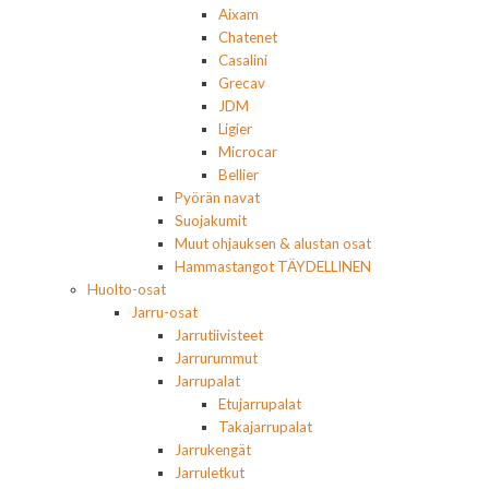
Aixam
Chatenet
Casalini
Grecav
JDM
Ligier
Microcar
Bellier
Pyörän navat
Suojakumit
Muut ohjauksen & alustan osat
Hammastangot TÄYDELLINEN
Huolto-osat
Jarru-osat
Jarrutiivisteet
Jarrurummut
Jarrupalat
Etujarrupalat
Takajarrupalat
Jarrukengät
Jarruletkut