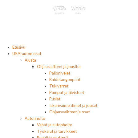
Etusivu
USA-auton osat
Alusta
Ohjauslaitteet ja jousitus
Pallonivelet
Raidetangonpäät
Tukivarret
Pumput ja tiivisteet
Puslat
Iskunvaimentimet ja jouset
Ohjausvaihteet ja osat
Autonhoito
Vahat ja autonhoito
Työkalut ja tarvikkeet
Ruuvit ja mutterit