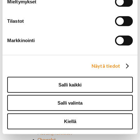
Mieltymykset
Mopar
Muut
Ilmansuodattimet
Tilastot
AC Delco
Muut
Motorcaft
Markkinointi
Raitisilmasuodattimet
Öljyt, nesteet & maalit
Vaihteistoöljyt
Jarrunesteet
Näytä tiedot
Moottoriöljyt
Liimat ja massat
Muut nesteet
Salli kaikki
Maalit
Kirjallisuus
Korjausoppaat
Salli valinta
Omistajan käsikirjat
Muu autokirjallisuus
Korinosat
Kiellä
Starcraft levikesarja 97-03
Mustang korinosat
Chevrolet