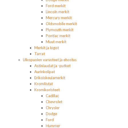
Ford merkit
Lincoln merkit
Mercury merkit
Oldsmobile merkit
Plymouth merkit
Pontiac merkit
Muut merkit
Merkit ja logot
Tarrat
Ulkopuolen varusteet ja ehostus
Astinlaudat ja -putket
Aurinkolipat
Erikoiskeulamerkit
Kromilistat
Kromikoristeet
Cadillac
Chevrolet
Chrysler
Dodge
Ford
Hummer