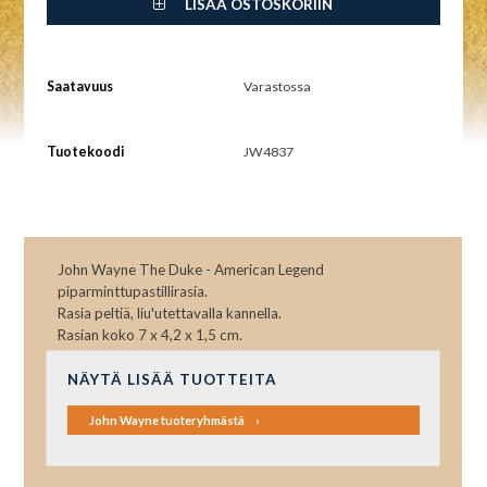
LISÄÄ OSTOSKORIIN
Saatavuus
Varastossa
Tuotekoodi
JW4837
John Wayne The Duke - American Legend
piparminttupastillirasia.
Rasia peltiä, liu'utettavalla kannella.
Rasian koko 7 x 4,2 x 1,5 cm.
NÄYTÄ LISÄÄ TUOTTEITA
John Wayne tuoteryhmästä