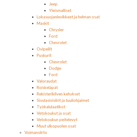
Jeep
Yleismalliset
Lokasuojanlevikkeet ja helman osat
Maskit
Chrysler
Ford
Chevrolet
Ovipeilit
Puskurit
Chevrolet
Dodge
Ford
Valoraudat
Roiskeläpät
Rekisterikilven kehykset
Sivulasivisiirit ja tuuliohjaimet
Työkalulaatikot
Vetokoukut ja osat
Vetokoukun peitelevyt
Muut ulkopuolen osat
Voimansiirto