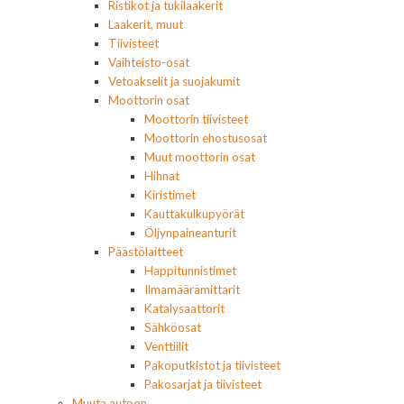
Ristikot ja tukilaakerit
Laakerit, muut
Tiivisteet
Vaihteisto-osat
Vetoakselit ja suojakumit
Moottorin osat
Moottorin tiivisteet
Moottorin ehostusosat
Muut moottorin osat
Hihnat
Kiristimet
Kauttakulkupyörät
Öljynpaineanturit
Päästölaitteet
Happitunnistimet
Ilmamäärämittarit
Katalysaattorit
Sähköosat
Venttiilit
Pakoputkistot ja tiivisteet
Pakosarjat ja tiivisteet
Muuta autoon