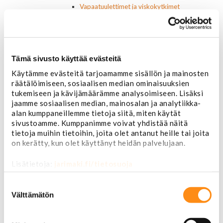
Vapaatuulettimet ja viskokytkimet
Kiinnikkeet ja pidikkeet
Nivelet ja puslat
Alapallonivelet
Yläpallonivelet
Tämä sivusto käyttää evästeitä
Raidetangonpäät sisempi
Raidetangonpäät ulompi
Käytämme evästeitä tarjoamamme sisällön ja mainosten
Vakaajan linkit
räätälöimiseen, sosiaalisen median ominaisuuksien
Polttoaine- ja ilmanottolaitteet
tukemiseen ja kävijämäärämme analysoimiseen. Lisäksi
Suodattimet
jaamme sosiaalisen median, mainosalan ja analytiikka-
Öljynsuodattimet
alan kumppaneillemme tietoja siitä, miten käytät
AC Delco
sivustoamme. Kumppanimme voivat yhdistää näitä
Motocraft
tietoja muihin tietoihin, joita olet antanut heille tai joita
Harvinaiset
on kerätty, kun olet käyttänyt heidän palvelujaan.
Muut öljynsuodattimet
Vaihteistosuodattimet
Lisätietoja:
jarimaki.fi/tietosuoja
AC Delco
Suostumuksen
Muut
valinta
Välttämätön
Polttoainesuodattimet
AC Delco
Motorcraft