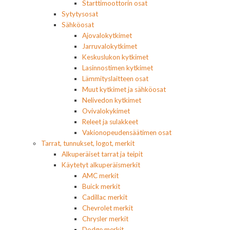
Starttimoottorin osat
Sytytysosat
Sähköosat
Ajovalokytkimet
Jarruvalokytkimet
Keskuslukon kytkimet
Lasinnostimen kytkimet
Lämmityslaitteen osat
Muut kytkimet ja sähköosat
Nelivedon kytkimet
Ovivalokykimet
Releet ja sulakkeet
Vakionopeudensäätimen osat
Tarrat, tunnukset, logot, merkit
Alkuperäiset tarrat ja teipit
Käytetyt alkuperäismerkit
AMC merkit
Buick merkit
Cadillac merkit
Chevrolet merkit
Chrysler merkit
Dodge merkit