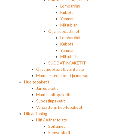
Lombardini
Kubota
Yanmar
Mitsubishi
Öljynsuodattimet
Lombardini
Kubota
Yanmar
Mitsubishi
SUODATINPAKETIT
Öljyt moottori & vaihteisto
Muut nesteet, liimat ja massat
Huoltopaketit
Jarrupaketit
Muut huoltopaketit
Suodatinpaketit
Variaattorin huoltopaketit
Hifi & Tuning
Hifi / Äänentoisto
Soittimet
Subwooferit