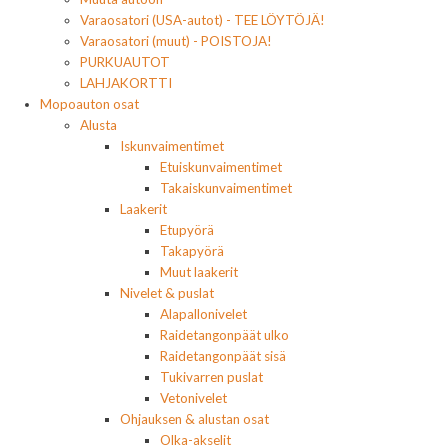
Varaosatori (USA-autot) - TEE LÖYTÖJÄ!
Varaosatori (muut) - POISTOJA!
PURKUAUTOT
LAHJAKORTTI
Mopoauton osat
Alusta
Iskunvaimentimet
Etuiskunvaimentimet
Takaiskunvaimentimet
Laakerit
Etupyörä
Takapyörä
Muut laakerit
Nivelet & puslat
Alapallonivelet
Raidetangonpäät ulko
Raidetangonpäät sisä
Tukivarren puslat
Vetonivelet
Ohjauksen & alustan osat
Olka-akselit