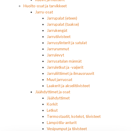
Huolto-osat ja tarvikkeet
Jarru-osat
Jarrupalat (eteen)
Jarrupalat (taakse)
Jarrukengät
Jarrutiivisteet
Jarrusylinterit ja satulat
Jarrurummut
Jarrulevyt
Jarrusatulan männät
Jarruletkut ja -vaijerit
Jarruliittimet ja ilmausruuvit
Muut jarruosat
Laakerit ja akselitiivisteet
Jäähdyttimet ja osat
Jäähdyttimet
Korkit
Letkut
Termostaatit, kotelot, tiivisteet
Lämpötila-anturit
Vesipumput ja tiivisteet