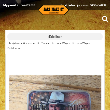
Myymälä
06 4229 888
Huoltokorjaamo
0400 654 888
‹ Edellinen
»
»
»
Lahjatavarat & sisustus
Teemat
John Wayne
John Wayne
Pastillirasia