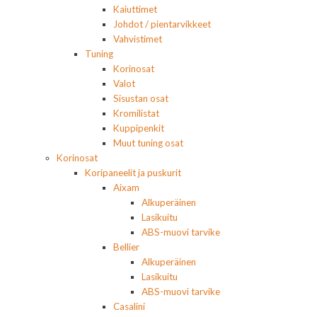
Kaiuttimet
Johdot / pientarvikkeet
Vahvistimet
Tuning
Korinosat
Valot
Sisustan osat
Kromilistat
Kuppipenkit
Muut tuning osat
Korinosat
Koripaneelit ja puskurit
Aixam
Alkuperäinen
Lasikuitu
ABS-muovi tarvike
Bellier
Alkuperäinen
Lasikuitu
ABS-muovi tarvike
Casalini