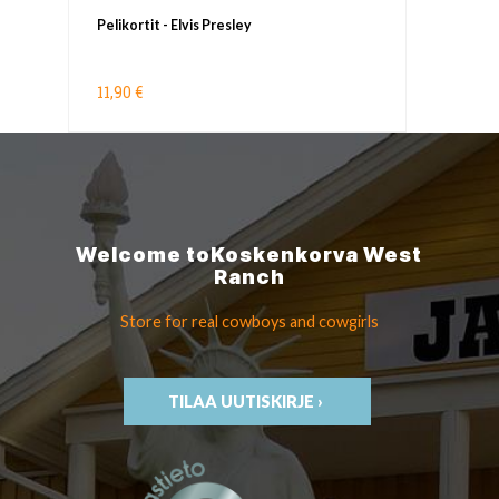
Pelikortit - Elvis Presley
11,90 €
Welcome to
Koskenkorva
West
Ranch
Store for real cowboys
and cowgirls
TILAA UUTISKIRJE ›