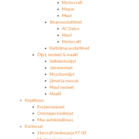
Motorcraft
Mopar
Muut
Ilmansuodattimet
AC Delco
Muut
Motorcaft
Raitisilmasuodattimet
Öljyt, nesteet & maalit
Vaihteistoöljyt
Jarrunesteet
Moottoriöljyt
Liimat ja massat
Muut nesteet
Maalit
Kirjallisuus
Korjausoppaat
Omistajan käsikirjat
Muu autokirjallisuus
Korinosat
Starcraft levikesarja 97-03