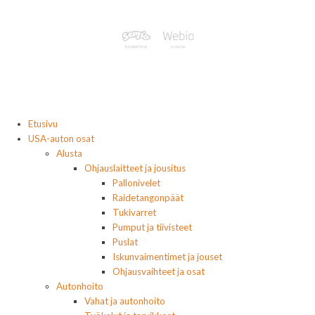
Etusivu
USA-auton osat
Alusta
Ohjauslaitteet ja jousitus
Pallonivelet
Raidetangonpäät
Tukivarret
Pumput ja tiivisteet
Puslat
Iskunvaimentimet ja jouset
Ohjausvaihteet ja osat
Autonhoito
Vahat ja autonhoito