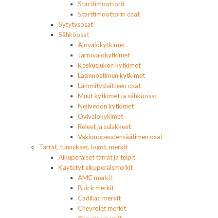
Starttimoottorit
Starttimoottorin osat
Sytytysosat
Sähköosat
Ajovalokytkimet
Jarruvalokytkimet
Keskuslukon kytkimet
Lasinnostimen kytkimet
Lämmityslaitteen osat
Muut kytkimet ja sähköosat
Nelivedon kytkimet
Ovivalokykimet
Releet ja sulakkeet
Vakionopeudensäätimen osat
Tarrat, tunnukset, logot, merkit
Alkuperäiset tarrat ja teipit
Käytetyt alkuperäismerkit
AMC merkit
Buick merkit
Cadillac merkit
Chevrolet merkit