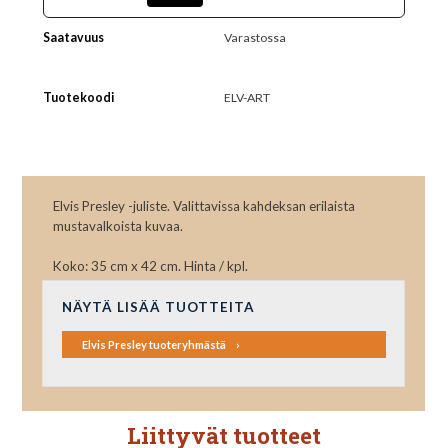
Saatavuus
Varastossa
Tuotekoodi
ELV-ART
Elvis Presley -juliste. Valittavissa kahdeksan erilaista
mustavalkoista kuvaa.
Koko: 35 cm x 42 cm. Hinta / kpl.
NÄYTÄ LISÄÄ TUOTTEITA
Elvis Presley tuoteryhmästä
Liittyvät tuotteet