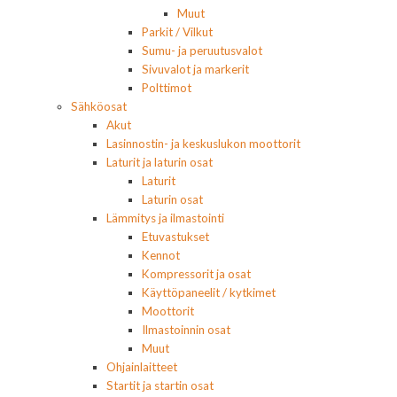
Muut
Parkit / Vilkut
Sumu- ja peruutusvalot
Sivuvalot ja markerit
Polttimot
Sähköosat
Akut
Lasinnostin- ja keskuslukon moottorit
Laturit ja laturin osat
Laturit
Laturin osat
Lämmitys ja ilmastointi
Etuvastukset
Kennot
Kompressorit ja osat
Käyttöpaneelit / kytkimet
Moottorit
Ilmastoinnin osat
Muut
Ohjainlaitteet
Startit ja startin osat