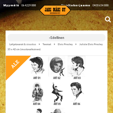
Myymälä
06 4229 888
Huoltokorjaamo
0400 654 888
‹ Edellinen
»
»
»
Lahjatavarat & sisustus
Teemat
Elvis Presley
Juliste Elvis Presley
35 x 42 cm (mustavalkoinen)
TARJOUS