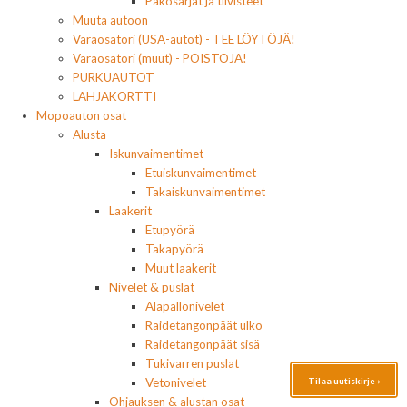
Pakosarjat ja tiivisteet
Muuta autoon
Varaosatori (USA-autot) - TEE LÖYTÖJÄ!
Varaosatori (muut) - POISTOJA!
PURKUAUTOT
LAHJAKORTTI
Mopoauton osat
Alusta
Iskunvaimentimet
Etuiskunvaimentimet
Takaiskunvaimentimet
Laakerit
Etupyörä
Takapyörä
Muut laakerit
Nivelet & puslat
Alapallonivelet
Raidetangonpäät ulko
Raidetangonpäät sisä
Tukivarren puslat
Tilaa uutiskirje ›
Vetonivelet
Ohjauksen & alustan osat