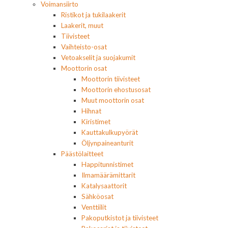
Voimansiirto
Ristikot ja tukilaakerit
Laakerit, muut
Tiivisteet
Vaihteisto-osat
Vetoakselit ja suojakumit
Moottorin osat
Moottorin tiivisteet
Moottorin ehostusosat
Muut moottorin osat
Hihnat
Kiristimet
Kauttakulkupyörät
Öljynpaineanturit
Päästölaitteet
Happitunnistimet
Ilmamäärämittarit
Katalysaattorit
Sähköosat
Venttiilit
Pakoputkistot ja tiivisteet