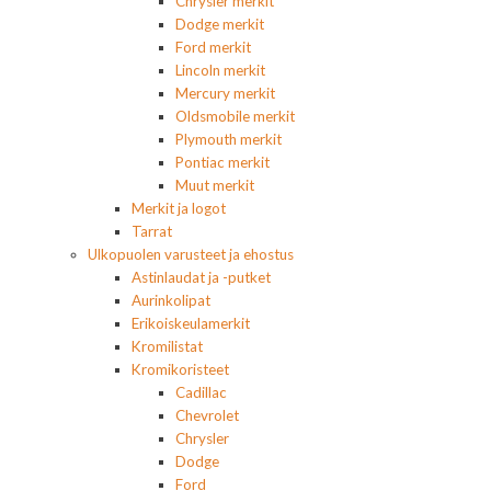
Chrysler merkit
Dodge merkit
Ford merkit
Lincoln merkit
Mercury merkit
Oldsmobile merkit
Plymouth merkit
Pontiac merkit
Muut merkit
Merkit ja logot
Tarrat
Ulkopuolen varusteet ja ehostus
Astinlaudat ja -putket
Aurinkolipat
Erikoiskeulamerkit
Kromilistat
Kromikoristeet
Cadillac
Chevrolet
Chrysler
Dodge
Ford