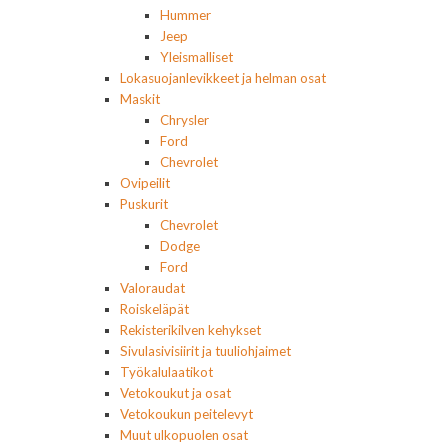
Hummer
Jeep
Yleismalliset
Lokasuojanlevikkeet ja helman osat
Maskit
Chrysler
Ford
Chevrolet
Ovipeilit
Puskurit
Chevrolet
Dodge
Ford
Valoraudat
Roiskeläpät
Rekisterikilven kehykset
Sivulasivisiirit ja tuuliohjaimet
Työkalulaatikot
Vetokoukut ja osat
Vetokoukun peitelevyt
Muut ulkopuolen osat