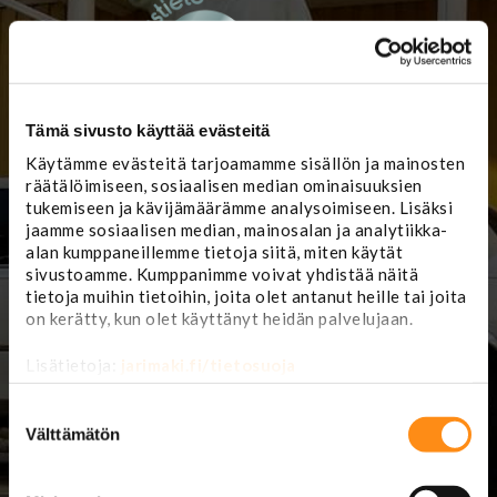
Tämä sivusto käyttää evästeitä
Käytämme evästeitä tarjoamamme sisällön ja mainosten
räätälöimiseen, sosiaalisen median ominaisuuksien
tukemiseen ja kävijämäärämme analysoimiseen. Lisäksi
jaamme sosiaalisen median, mainosalan ja analytiikka-
alan kumppaneillemme tietoja siitä, miten käytät
Myymälä ja
Jari Mäki Oy
sivustoamme. Kumppanimme voivat yhdistää näitä
korjaamon
tietoja muihin tietoihin, joita olet antanut heille tai joita
ajanvaraus:
Lännentie 5
on kerätty, kun olet käyttänyt heidän palvelujaan.
61330 Koskenkorva
(
karttasovellukseen:
(06) 4229 888
Lisätietoja:
jarimaki.fi/tietosuoja
Lasipajantie 5
)
mail@jarimaki.fi
Suostumuksen
Myymälä avoinna
Huoltokorjaamo
valinta
Välttämätön
avoinna
ma-pe 8-17
la 9-14
ma-pe 8.00-16.30