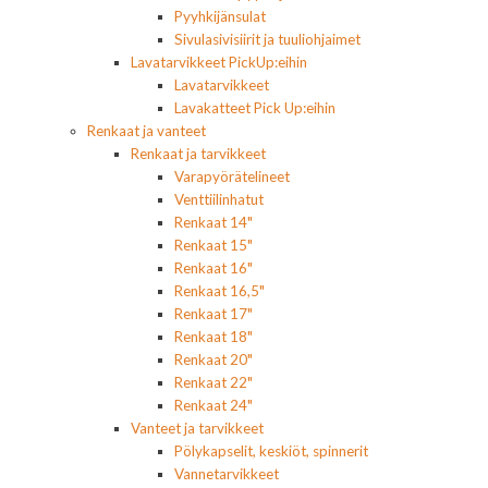
Pyyhkijänsulat
Sivulasivisiirit ja tuuliohjaimet
Lavatarvikkeet PickUp:eihin
Lavatarvikkeet
Lavakatteet Pick Up:eihin
Renkaat ja vanteet
Renkaat ja tarvikkeet
Varapyörätelineet
Venttiilinhatut
Renkaat 14"
Renkaat 15"
Renkaat 16"
Renkaat 16,5"
Renkaat 17"
Renkaat 18"
Renkaat 20"
Renkaat 22"
Renkaat 24"
Vanteet ja tarvikkeet
Pölykapselit, keskiöt, spinnerit
Vannetarvikkeet