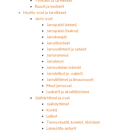
Työkalut ja tarvikkeet
Ruuvit ja mutterit
Huolto-osat ja tarvikkeet
Jarru-osat
Jarrupalat (eteen)
Jarrupalat (taakse)
Jarrukengät
Jarrutiivisteet
Jarrusylinterit ja satulat
Jarrurummut
Jarrulevyt
Jarrusatulan männät
Jarruletkut ja -vaijerit
Jarruliittimet ja ilmausruuvit
Muut jarruosat
Laakerit ja akselitiivisteet
Jäähdyttimet ja osat
Jäähdyttimet
Korkit
Letkut
Termostaatit, kotelot, tiivisteet
Lämpötila-anturit