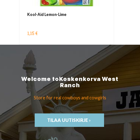
Kool-Aid Lemon-Lime
1,15 €
Welcome to
Koskenkorva
West
Ranch
Store for real cowboys
and cowgirls
TILAA UUTISKIRJE ›