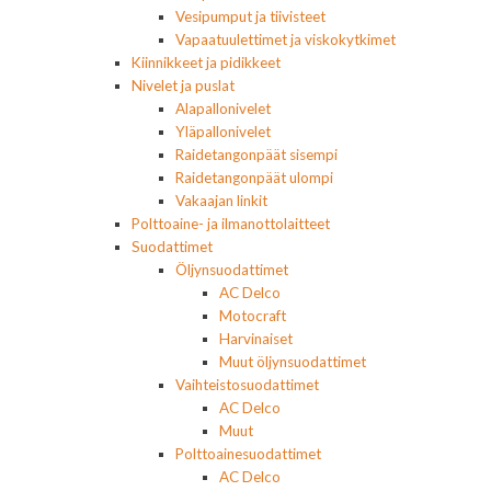
Vesipumput ja tiivisteet
Vapaatuulettimet ja viskokytkimet
Kiinnikkeet ja pidikkeet
Nivelet ja puslat
Alapallonivelet
Yläpallonivelet
Raidetangonpäät sisempi
Raidetangonpäät ulompi
Vakaajan linkit
Polttoaine- ja ilmanottolaitteet
Suodattimet
Öljynsuodattimet
AC Delco
Motocraft
Harvinaiset
Muut öljynsuodattimet
Vaihteistosuodattimet
AC Delco
Muut
Polttoainesuodattimet
AC Delco