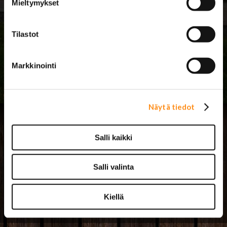
Mieltymykset
Kesän 2026
poikkeusaukioloaikoja:
su 26.7. 12-15
Tilastot
la 1.8. 9-16
ke 12.8. 8-18
Markkinointi
Näytä tiedot
Salli kaikki
Salli valinta
› Asiakastuki
› Toimitusehdot ja maksutavat
Kiellä