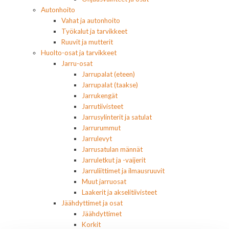
Autonhoito
Vahat ja autonhoito
Työkalut ja tarvikkeet
Ruuvit ja mutterit
Huolto-osat ja tarvikkeet
Jarru-osat
Jarrupalat (eteen)
Jarrupalat (taakse)
Jarrukengät
Jarrutiivisteet
Jarrusylinterit ja satulat
Jarrurummut
Jarrulevyt
Jarrusatulan männät
Jarruletkut ja -vaijerit
Jarruliittimet ja ilmausruuvit
Muut jarruosat
Laakerit ja akselitiivisteet
Jäähdyttimet ja osat
Jäähdyttimet
Korkit