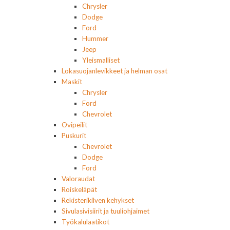
Chrysler
Dodge
Ford
Hummer
Jeep
Yleismalliset
Lokasuojanlevikkeet ja helman osat
Maskit
Chrysler
Ford
Chevrolet
Ovipeilit
Puskurit
Chevrolet
Dodge
Ford
Valoraudat
Roiskeläpät
Rekisterikilven kehykset
Sivulasivisiirit ja tuuliohjaimet
Työkalulaatikot