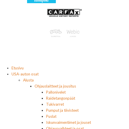
Etusivu
USA-auton osat
Alusta
Ohjauslaitteet ja jousitus
Pallonivelet
Raidetangonpäät
Tukivarret
Pumput ja tiivisteet
Puslat
Iskunvaimentimet ja jouset
Ohjausvaihteet ja osat