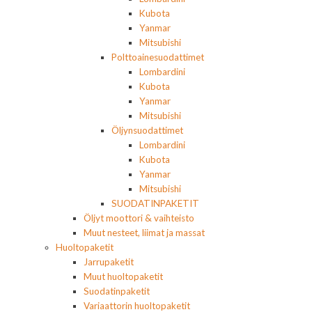
Kubota
Yanmar
Mitsubishi
Polttoainesuodattimet
Lombardini
Kubota
Yanmar
Mitsubishi
Öljynsuodattimet
Lombardini
Kubota
Yanmar
Mitsubishi
SUODATINPAKETIT
Öljyt moottori & vaihteisto
Muut nesteet, liimat ja massat
Huoltopaketit
Jarrupaketit
Muut huoltopaketit
Suodatinpaketit
Variaattorin huoltopaketit