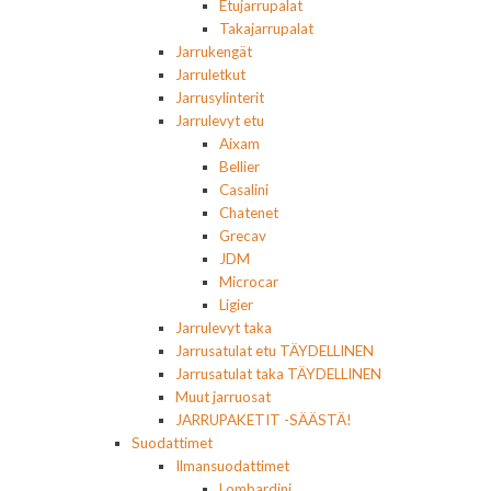
Etujarrupalat
Takajarrupalat
Jarrukengät
Jarruletkut
Jarrusylinterit
Jarrulevyt etu
Aixam
Bellier
Casalini
Chatenet
Grecav
JDM
Microcar
Ligier
Jarrulevyt taka
Jarrusatulat etu TÄYDELLINEN
Jarrusatulat taka TÄYDELLINEN
Muut jarruosat
JARRUPAKETIT -SÄÄSTÄ!
Suodattimet
Ilmansuodattimet
Lombardini