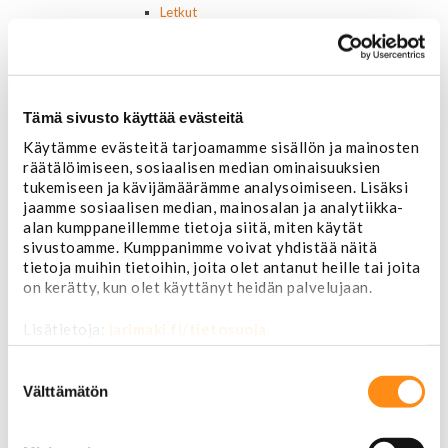
Letkut
Termostaatit, kotelot, tiivisteet
Lämpötila-anturit
Vesipumput ja tiivisteet
Vapaatuulettimet ja viskokytkimet
Tämä sivusto käyttää evästeitä
Kiinnikkeet ja pidikkeet
Nivelet ja puslat
Käytämme evästeitä tarjoamamme sisällön ja mainosten
Alapallonivelet
räätälöimiseen, sosiaalisen median ominaisuuksien
Yläpallonivelet
tukemiseen ja kävijämäärämme analysoimiseen. Lisäksi
Raidetangonpäät sisempi
jaamme sosiaalisen median, mainosalan ja analytiikka-
Raidetangonpäät ulompi
alan kumppaneillemme tietoja siitä, miten käytät
Vakaajan linkit
sivustoamme. Kumppanimme voivat yhdistää näitä
Polttoaine- ja ilmanottolaitteet
tietoja muihin tietoihin, joita olet antanut heille tai joita
Suodattimet
on kerätty, kun olet käyttänyt heidän palvelujaan.
Öljynsuodattimet
AC Delco
Lisätietoja:
jarimaki.fi/tietosuoja
Motocraft
Suostumuksen
Harvinaiset
valinta
Muut öljynsuodattimet
Välttämätön
Vaihteistosuodattimet
AC Delco