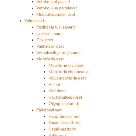
Vetokoukut ja osat
Vetokoukun peitelevyt
Muut ulkopuolen osat
Voimansiirto
Ristikot ja tukilaakerit
Laakerit, muut
Tiivisteet
Vaihteisto-osat
Vetoakselit ja suojakumit
Moottorin osat
Moottorin tiivisteet
Moottorin ehostusosat
Muut moottorin osat
Hihnat
Kiristimet
Kauttakulkupyörät
Öljynpaineanturit
Päästölaitteet
Happitunnistimet
Ilmamäärämittarit
Katalysaattorit
Sähköosat