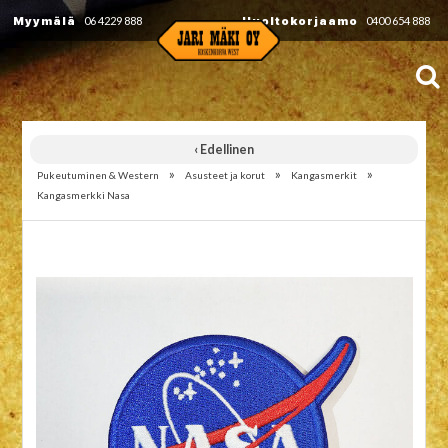
Myymälä
06 4229 888
Huoltokorjaamo
0400 654 888
‹ Edellinen
»
»
»
Pukeutuminen & Western
Asusteet ja korut
Kangasmerkit
Kangasmerkki Nasa