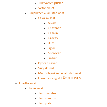
Tukivarren puslat
Vetonivelet
Ohjauksen & alustan osat
Olka-akselit
Aixam
Chatenet
Casalini
Grecav
JDM
Ligier
Microcar
Bellier
Pyörän navat
Suojakumit
Muut ohjauksen & alustan osat
Hammastangot TÄYDELLINEN
Huolto-osat
Jarru-osat
Jarrutiivisteet
Jarrurummut
Jarrupalat