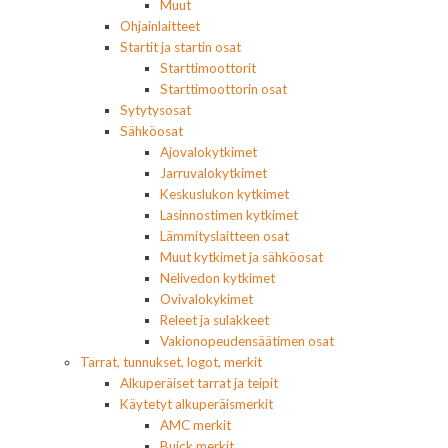
Muut
Ohjainlaitteet
Startit ja startin osat
Starttimoottorit
Starttimoottorin osat
Sytytysosat
Sähköosat
Ajovalokytkimet
Jarruvalokytkimet
Keskuslukon kytkimet
Lasinnostimen kytkimet
Lämmityslaitteen osat
Muut kytkimet ja sähköosat
Nelivedon kytkimet
Ovivalokykimet
Releet ja sulakkeet
Vakionopeudensäätimen osat
Tarrat, tunnukset, logot, merkit
Alkuperäiset tarrat ja teipit
Käytetyt alkuperäismerkit
AMC merkit
Buick merkit