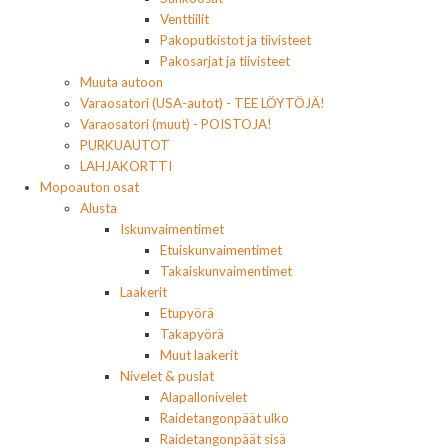
Venttiilit
Pakoputkistot ja tiivisteet
Pakosarjat ja tiivisteet
Muuta autoon
Varaosatori (USA-autot) - TEE LÖYTÖJÄ!
Varaosatori (muut) - POISTOJA!
PURKUAUTOT
LAHJAKORTTI
Mopoauton osat
Alusta
Iskunvaimentimet
Etuiskunvaimentimet
Takaiskunvaimentimet
Laakerit
Etupyörä
Takapyörä
Muut laakerit
Nivelet & puslat
Alapallonivelet
Raidetangonpäät ulko
Raidetangonpäät sisä