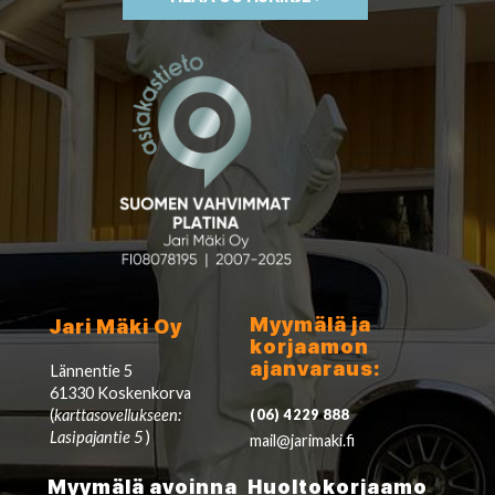
Myymälä ja
Jari Mäki Oy
korjaamon
ajanvaraus:
Lännentie 5
61330 Koskenkorva
(
karttasovellukseen:
(06) 4229 888
Lasipajantie 5
)
mail@jarimaki.fi
Myymälä avoinna
Huoltokorjaamo