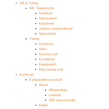
Hifi & Tuning
Hifi / Äänentoisto
Soittimet
Subwooferit
Kaiuttimet
Johdot / pientarvikkeet
Vahvistimet
Tuning
Korinosat
Valot
Sisustan osat
Kromilistat
Kuppipenkit
Muut tuning osat
Korinosat
Koripaneelit ja puskurit
Aixam
Alkuperäinen
Lasikuitu
ABS-muovi tarvike
Bellier