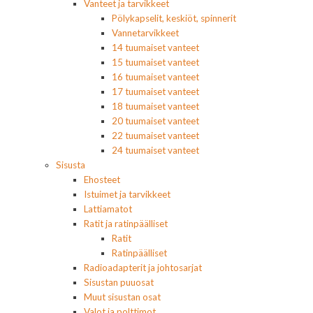
Vanteet ja tarvikkeet
Pölykapselit, keskiöt, spinnerit
Vannetarvikkeet
14 tuumaiset vanteet
15 tuumaiset vanteet
16 tuumaiset vanteet
17 tuumaiset vanteet
18 tuumaiset vanteet
20 tuumaiset vanteet
22 tuumaiset vanteet
24 tuumaiset vanteet
Sisusta
Ehosteet
Istuimet ja tarvikkeet
Lattiamatot
Ratit ja ratinpäälliset
Ratit
Ratinpäälliset
Radioadapterit ja johtosarjat
Sisustan puuosat
Muut sisustan osat
Valot ja polttimot