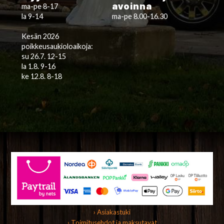
avoinna
ma-pe 8-17
la 9-14
ma-pe 8.00-16.30
Kesän 2026
poikkeusaukioloaikoja:
su 26.7. 12-15
la 1.8. 9-16
ke 12.8. 8-18
› Asiakastuki
› Toimitusehdot ja maksutavat