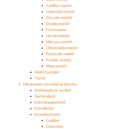
Cadillac merkit
Chevrolet merkit
Chrysler merkit
Dodge merkit
Ford merkit
Lincoln merkit
Mercury merkit
Oldsmobile merkit
Plymouth merkit
Pontiac merkit
Muut merkit
Merkit ja logot
Tarrat
Ulkopuolen varusteet ja ehostus
Astinlaudat ja -putket
Aurinkolipat
Erikoiskeulamerkit
Kromilistat
Kromikoristeet
Cadillac
Chevrolet