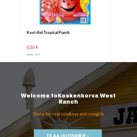
Kool-Aid Tropical Punch
0,50 €
Norm. 1,15 €
Welcome to
Koskenkorva
West
Ranch
Store for real cowboys
and cowgirls
TILAA UUTISKIRJE ›