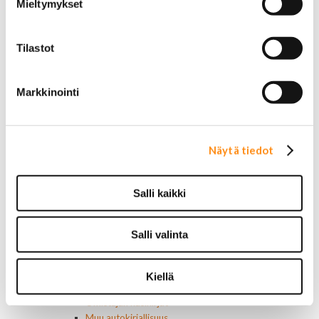
Mieltymykset
Muut
Polttoainesuodattimet
AC Delco
Tilastot
Motorcraft
Mopar
Muut
Markkinointi
Ilmansuodattimet
AC Delco
Muut
Motorcaft
Näytä tiedot
Raitisilmasuodattimet
Öljyt, nesteet & maalit
Vaihteistoöljyt
Salli kaikki
Jarrunesteet
Moottoriöljyt
Liimat ja massat
Salli valinta
Muut nesteet
Maalit
Kirjallisuus
Kiellä
Korjausoppaat
Omistajan käsikirjat
Muu autokirjallisuus