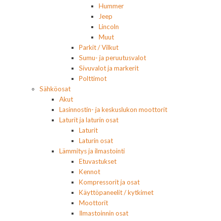
Hummer
Jeep
Lincoln
Muut
Parkit / Vilkut
Sumu- ja peruutusvalot
Sivuvalot ja markerit
Polttimot
Sähköosat
Akut
Lasinnostin- ja keskuslukon moottorit
Laturit ja laturin osat
Laturit
Laturin osat
Lämmitys ja ilmastointi
Etuvastukset
Kennot
Kompressorit ja osat
Käyttöpaneelit / kytkimet
Moottorit
Ilmastoinnin osat