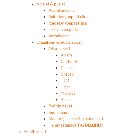
Nivelet & puslat
Alapallonivelet
Raidetangonpäät ulko
Raidetangonpäät sisä
Tukivarren puslat
Vetonivelet
Ohjauksen & alustan osat
Olka-akselit
Aixam
Chatenet
Casalini
Grecav
JDM
Ligier
Microcar
Bellier
Pyörän navat
Suojakumit
Muut ohjauksen & alustan osat
Hammastangot TÄYDELLINEN
Huolto-osat