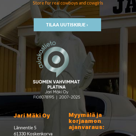
Store for real cowboys
and cowgirls
TILAA UUTISKIRJE ›
Myymälä ja
Jari Mäki Oy
korjaamon
ajanvaraus:
Lännentie 5
61330 Koskenkorva