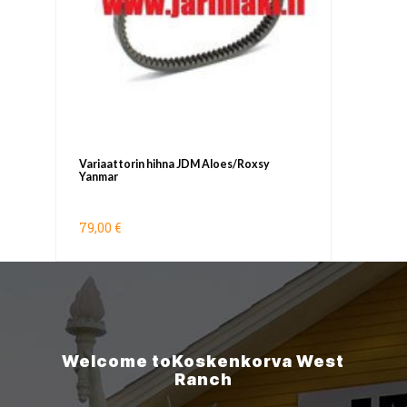
Variaattorin hihna JDM Aloes/Roxsy
Yanmar
79,00 €
Welcome to
Koskenkorva
West
Ranch