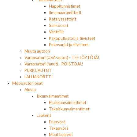
Happitunnistimet
Ilmamäärämittarit
Katalysaattorit
Sähköosat
Venttiilit
Pakoputkistot ja tiivisteet
Pakosarjat ja tiivisteet
Muuta autoon
Varaosatori (USA-autot) - TEE LÖYTÖJÄ!
Varaosatori (muut) - POISTOJA!
PURKUAUTOT
LAHJAKORTTI
Mopoauton osat
Alusta
Iskunvaimentimet
Etuiskunvaimentimet
Takaiskunvaimentimet
Laakerit
Etupyörä
Takapyörä
Muut laakerit