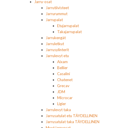
Jarru-osat
Jarrutiivisteet
Jarrurummut
Jarrupalat
Etujarrupalat
Takajarrupalat
Jarrukengät
Jarruletkut
Jarrusylinterit
Jarrulevyt etu
Aixam
Bellier
Casalini
Chatenet
Grecav
JDM
Microcar
Ligier
Jarrulevyt taka
Jarrusatulat etu TÄYDELLINEN
Jarrusatulat taka TÄYDELLINEN
Muut jarruosat