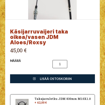
Käsijarruvaijeri taka
oikea/vasen JDM
Aloes/Roxsy
45,00 €
MÄÄRÄ
LISÄÄ OSTOSKORIIN
Takajarruletku JDM 830mm M10X1.0
+ 42,00 €