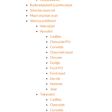
Radioadapterit ja johtosarjat
Sisustan puuosat
Muut sisustan osat
Valot ja polttimot
Valosarjat
Ajovalot
Cadillac
Chevorlet P/U
Corvette
Chevrolet muut
Chrysler
Dodge
Ford P/U
Ford muut
Lincoln
Hummer
Jeep
Takavalot
Cadillac
Chevrolet
Corvette