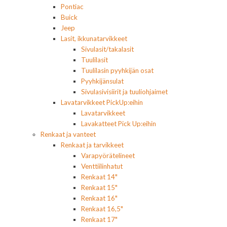
Pontiac
Buick
Jeep
Lasit, ikkunatarvikkeet
Sivulasit/takalasit
Tuulilasit
Tuulilasin pyyhkijän osat
Pyyhkijänsulat
Sivulasivisiirit ja tuuliohjaimet
Lavatarvikkeet PickUp:eihin
Lavatarvikkeet
Lavakatteet Pick Up:eihin
Renkaat ja vanteet
Renkaat ja tarvikkeet
Varapyörätelineet
Venttiilinhatut
Renkaat 14"
Renkaat 15"
Renkaat 16"
Renkaat 16,5"
Renkaat 17"