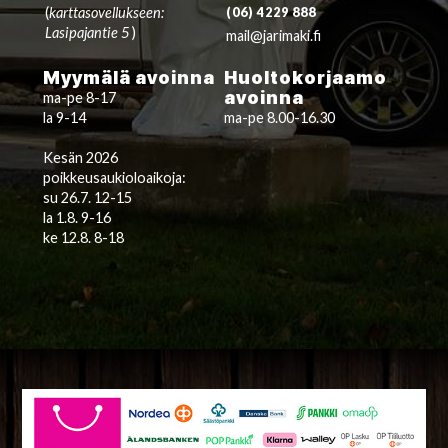
(
karttasovellukseen:
(06) 4229 888
Lasipajantie 5
)
mail@jarimaki.fi
Myymälä avoinna
Huoltokorjaamo
avoinna
ma-pe 8-17
la 9-14
ma-pe 8.00-16.30
Kesän 2026
poikkeusaukioloaikoja:
su 26.7. 12-15
la 1.8. 9-16
ke 12.8. 8-18