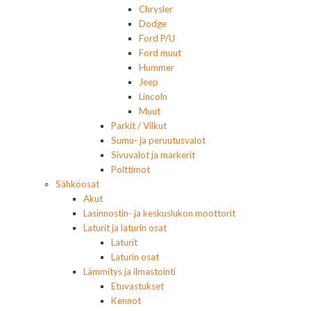
Chrysler
Dodge
Ford P/U
Ford muut
Hummer
Jeep
Lincoln
Muut
Parkit / Vilkut
Sumu- ja peruutusvalot
Sivuvalot ja markerit
Polttimot
Sähköosat
Akut
Lasinnostin- ja keskuslukon moottorit
Laturit ja laturin osat
Laturit
Laturin osat
Lämmitys ja ilmastointi
Etuvastukset
Kennot