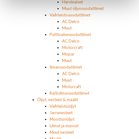
Harvinaiset
Muut öljynsuodattimet
Vaihteistosuodattimet
AC Delco
Muut
Polttoainesuodattimet
AC Delco
Motorcraft
Mopar
Muut
Ilmansuodattimet
AC Delco
Muut
Motorcaft
Raitisilmasuodattimet
Öljyt, nesteet & maalit
Vaihteistoöljyt
Jarrunesteet
Moottoriöljyt
Liimat ja massat
Muut nesteet
Maalit