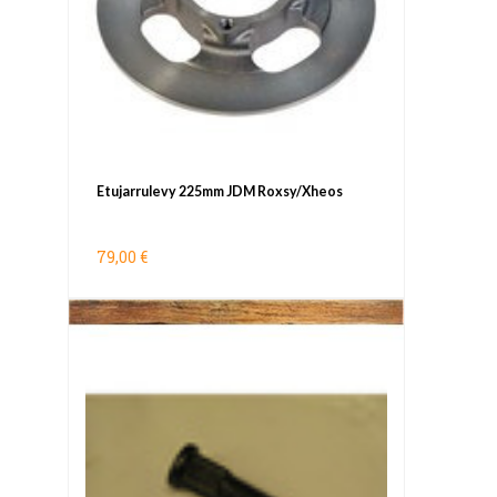
Etujarrulevy 225mm JDM Roxsy/Xheos
79,00 €