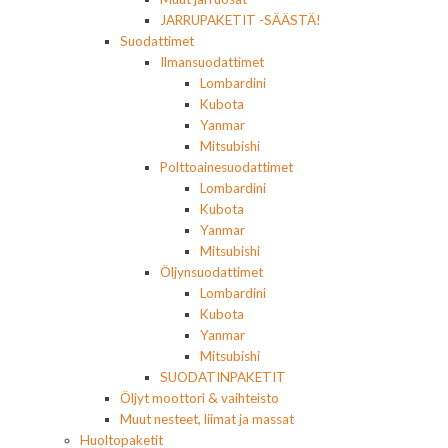
JARRUPAKETIT -SÄÄSTÄ!
Suodattimet
Ilmansuodattimet
Lombardini
Kubota
Yanmar
Mitsubishi
Polttoainesuodattimet
Lombardini
Kubota
Yanmar
Mitsubishi
Öljynsuodattimet
Lombardini
Kubota
Yanmar
Mitsubishi
SUODATINPAKETIT
Öljyt moottori & vaihteisto
Muut nesteet, liimat ja massat
Huoltopaketit