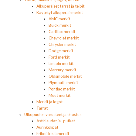
Alkuperäiset tarrat ja teipit
Käytetyt alkuperäismerkit
AMC merkit
Buick merkit
Cadillac merkit
Chevrolet merkit
Chrysler merkit
Dodge merkit
Ford merkit
Lincoln merkit
Mercury merkit
Oldsmobile merkit
Plymouth merkit
Pontiac merkit
Muut merkit
Merkit ja logot
Tarrat
Ulkopuolen varusteet ja ehostus
Astinlaudat ja -putket
Aurinkolipat
Erikoiskeulamerkit