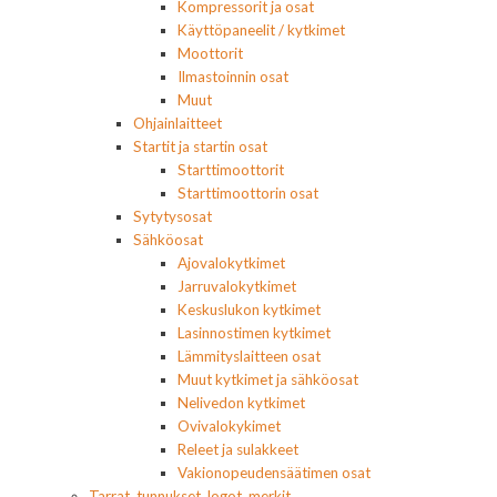
Kompressorit ja osat
Käyttöpaneelit / kytkimet
Moottorit
Ilmastoinnin osat
Muut
Ohjainlaitteet
Startit ja startin osat
Starttimoottorit
Starttimoottorin osat
Sytytysosat
Sähköosat
Ajovalokytkimet
Jarruvalokytkimet
Keskuslukon kytkimet
Lasinnostimen kytkimet
Lämmityslaitteen osat
Muut kytkimet ja sähköosat
Nelivedon kytkimet
Ovivalokykimet
Releet ja sulakkeet
Vakionopeudensäätimen osat
Tarrat, tunnukset, logot, merkit