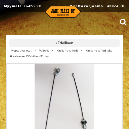
Myymälä
06 4229 888
Huoltokorjaamo
0400 654 888
‹ Edellinen
»
»
»
Mopoauton osat
Vaijerit
Käsijarruvaijerit
Käsijarruvaijeri taka
oikea/vasen JDM Aloes/Roxsy