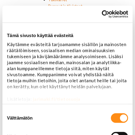
Pumput ja tiivisteet
Puslat
Iskunvaimentimet ja jouset
Ohjausvaihteet ja osat
Autonhoito
Tämä sivusto käyttää evästeitä
Vahat ja autonhoito
Käytämme evästeitä tarjoamamme sisällön ja mainosten
Työkalut ja tarvikkeet
räätälöimiseen, sosiaalisen median ominaisuuksien
Ruuvit ja mutterit
tukemiseen ja kävijämäärämme analysoimiseen. Lisäksi
Huolto-osat ja tarvikkeet
jaamme sosiaalisen median, mainosalan ja analytiikka-
Jarru-osat
alan kumppaneillemme tietoja siitä, miten käytät
Jarrupalat (eteen)
sivustoamme. Kumppanimme voivat yhdistää näitä
Jarrupalat (taakse)
tietoja muihin tietoihin, joita olet antanut heille tai joita
Jarrukengät
on kerätty, kun olet käyttänyt heidän palvelujaan.
Jarrutiivisteet
Jarrusylinterit ja satulat
Lisätietoja:
jarimaki.fi/tietosuoja
Jarrurummut
Jarrulevyt
Suostumuksen
Jarrusatulan männät
valinta
Välttämätön
Jarruletkut ja -vaijerit
Jarruliittimet ja ilmausruuvit
Muut jarruosat