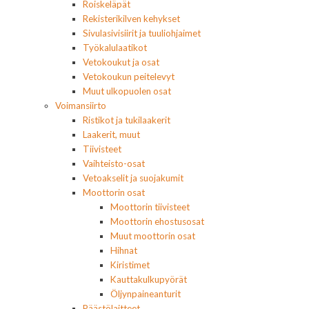
Roiskeläpät
Rekisterikilven kehykset
Sivulasivisiirit ja tuuliohjaimet
Työkalulaatikot
Vetokoukut ja osat
Vetokoukun peitelevyt
Muut ulkopuolen osat
Voimansiirto
Ristikot ja tukilaakerit
Laakerit, muut
Tiivisteet
Vaihteisto-osat
Vetoakselit ja suojakumit
Moottorin osat
Moottorin tiivisteet
Moottorin ehostusosat
Muut moottorin osat
Hihnat
Kiristimet
Kauttakulkupyörät
Öljynpaineanturit
Päästölaitteet