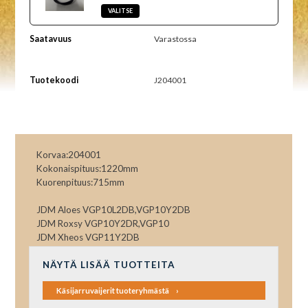
Saatavuus
Varastossa
Tuotekoodi
J204001
Korvaa:204001
Kokonaispituus:1220mm
Kuorenpituus:715mm
JDM Aloes VGP10L2DB,VGP10Y2DB
JDM Roxsy VGP10Y2DR,VGP10
JDM Xheos VGP11Y2DB
NÄYTÄ LISÄÄ TUOTTEITA
Käsijarruvaijerit tuoteryhmästä