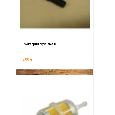
Pyöränpultti yleismalli
8,00 €