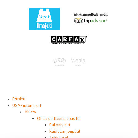
Etusivu
USA-auton osat
Alusta
Ohjauslaitteet ja jousitus
Pallonivelet
Raidetangonpäät
Tukivarret