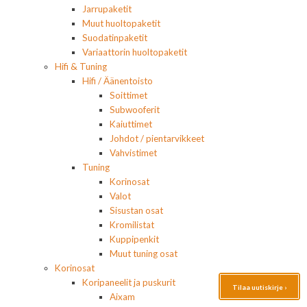
Jarrupaketit
Muut huoltopaketit
Suodatinpaketit
Variaattorin huoltopaketit
Hifi & Tuning
Hifi / Äänentoisto
Soittimet
Subwooferit
Kaiuttimet
Johdot / pientarvikkeet
Vahvistimet
Tuning
Korinosat
Valot
Sisustan osat
Kromilistat
Kuppipenkit
Muut tuning osat
Korinosat
Koripaneelit ja puskurit
Tilaa uutiskirje ›
Aixam