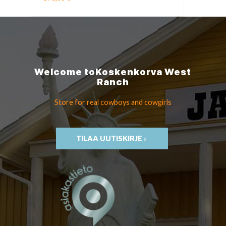
Welcome to
Koskenkorva
West
Ranch
Store for real cowboys
and cowgirls
TILAA UUTISKIRJE ›