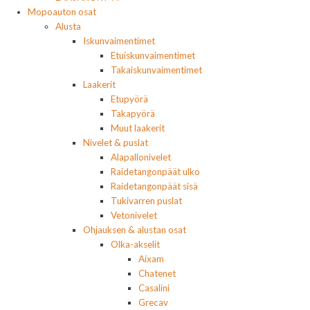
Mopoauton osat
Alusta
Iskunvaimentimet
Etuiskunvaimentimet
Takaiskunvaimentimet
Laakerit
Etupyörä
Takapyörä
Muut laakerit
Nivelet & puslat
Alapallonivelet
Raidetangonpäät ulko
Raidetangonpäät sisä
Tukivarren puslat
Vetonivelet
Ohjauksen & alustan osat
Olka-akselit
Aixam
Chatenet
Casalini
Grecav