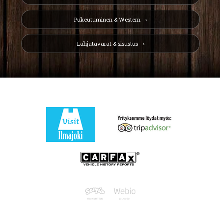
Pukeutuminen & Western
Lahjatavarat & sisustus