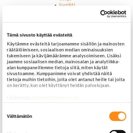
Ford P/U
Ford muut
Lincoln
Hummer
Jeep
Tämä sivusto käyttää evästeitä
Takavalot
Cadillac
Käytämme evästeitä tarjoamamme sisällön ja mainosten
Chevrolet
räätälöimiseen, sosiaalisen median ominaisuuksien
Corvette
tukemiseen ja kävijämäärämme analysoimiseen. Lisäksi
jaamme sosiaalisen median, mainosalan ja analytiikka-
Chrysler
alan kumppaneillemme tietoja siitä, miten käytät
Dodge
sivustoamme. Kumppanimme voivat yhdistää näitä
Ford P/U
tietoja muihin tietoihin, joita olet antanut heille tai joita
Ford muut
on kerätty, kun olet käyttänyt heidän palvelujaan.
Hummer
Jeep
Lisätietoja:
jarimaki.fi/tietosuoja
Lincoln
Muut
Suostumuksen
Parkit / Vilkut
valinta
Välttämätön
Sumu- ja peruutusvalot
Sivuvalot ja markerit
Polttimot