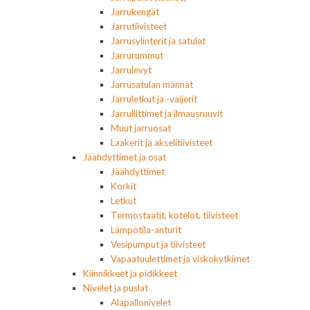
Jarrukengät
Jarrutiivisteet
Jarrusylinterit ja satulat
Jarrurummut
Jarrulevyt
Jarrusatulan männät
Jarruletkut ja -vaijerit
Jarruliittimet ja ilmausruuvit
Muut jarruosat
Laakerit ja akselitiivisteet
Jäähdyttimet ja osat
Jäähdyttimet
Korkit
Letkut
Termostaatit, kotelot, tiivisteet
Lämpötila-anturit
Vesipumput ja tiivisteet
Vapaatuulettimet ja viskokytkimet
Kiinnikkeet ja pidikkeet
Nivelet ja puslat
Alapallonivelet