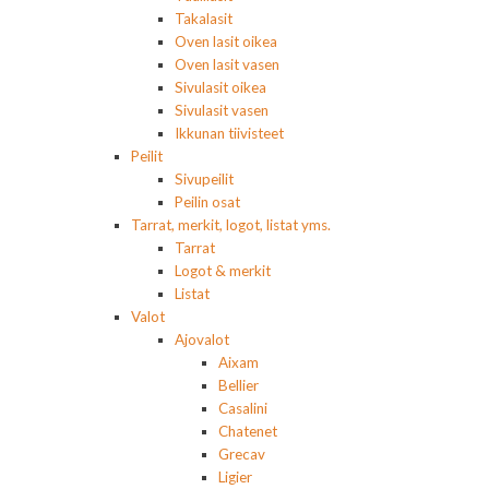
Takalasit
Oven lasit oikea
Oven lasit vasen
Sivulasit oikea
Sivulasit vasen
Ikkunan tiivisteet
Peilit
Sivupeilit
Peilin osat
Tarrat, merkit, logot, listat yms.
Tarrat
Logot & merkit
Listat
Valot
Ajovalot
Aixam
Bellier
Casalini
Chatenet
Grecav
Ligier