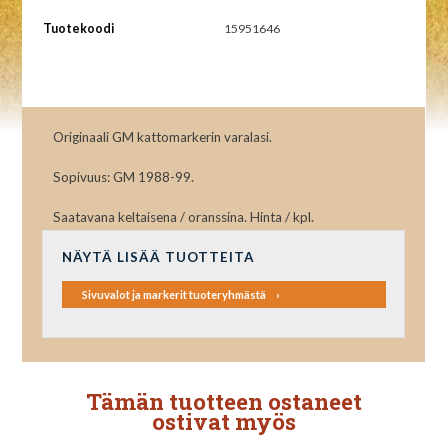
Tuotekoodi
15951646
Originaali GM kattomarkerin varalasi.
Sopivuus: GM 1988-99.
Saatavana keltaisena / oranssina. Hinta / kpl.
NÄYTÄ LISÄÄ TUOTTEITA
Sivuvalot ja markerit tuoteryhmästä
Tämän tuotteen ostaneet
ostivat myös