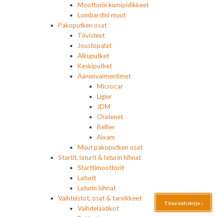
Moottorin kumipidikkeet
Lombardini muut
Pakoputken osat
Tiivisteet
Joustopalat
Alkuputket
Keskiputket
Äänenvaimentimet
Microcar
Ligier
JDM
Chatenet
Bellier
Aixam
Muut pakoputken osat
Startit, laturit & laturin hihnat
Starttimoottorit
Laturit
Laturin hihnat
Vaihteistot, osat & tarvikkeet
Tilaa uutiskirje ›
Vaihdelaatikot