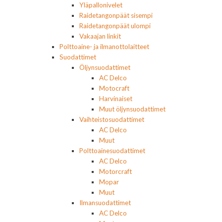
Yläpallonivelet
Raidetangonpäät sisempi
Raidetangonpäät ulompi
Vakaajan linkit
Polttoaine- ja ilmanottolaitteet
Suodattimet
Öljynsuodattimet
AC Delco
Motocraft
Harvinaiset
Muut öljynsuodattimet
Vaihteistosuodattimet
AC Delco
Muut
Polttoainesuodattimet
AC Delco
Motorcraft
Mopar
Muut
Ilmansuodattimet
AC Delco