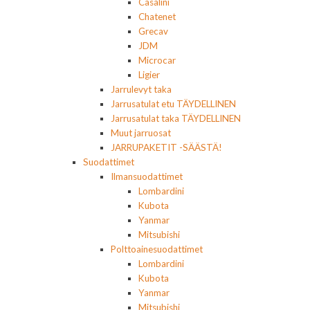
Casalini
Chatenet
Grecav
JDM
Microcar
Ligier
Jarrulevyt taka
Jarrusatulat etu TÄYDELLINEN
Jarrusatulat taka TÄYDELLINEN
Muut jarruosat
JARRUPAKETIT -SÄÄSTÄ!
Suodattimet
Ilmansuodattimet
Lombardini
Kubota
Yanmar
Mitsubishi
Polttoainesuodattimet
Lombardini
Kubota
Yanmar
Mitsubishi