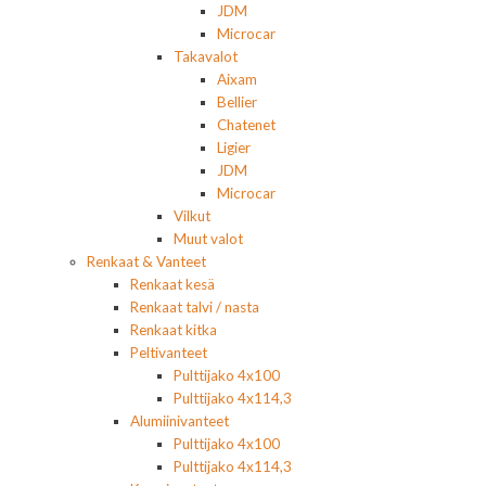
JDM
Microcar
Takavalot
Aixam
Bellier
Chatenet
Ligier
JDM
Microcar
Vilkut
Muut valot
Renkaat & Vanteet
Renkaat kesä
Renkaat talvi / nasta
Renkaat kitka
Peltivanteet
Pulttijako 4x100
Pulttijako 4x114,3
Alumiinivanteet
Pulttijako 4x100
Pulttijako 4x114,3