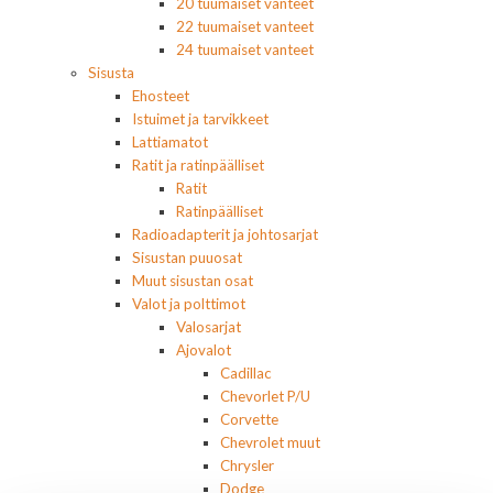
20 tuumaiset vanteet
22 tuumaiset vanteet
24 tuumaiset vanteet
Sisusta
Ehosteet
Istuimet ja tarvikkeet
Lattiamatot
Ratit ja ratinpäälliset
Ratit
Ratinpäälliset
Radioadapterit ja johtosarjat
Sisustan puuosat
Muut sisustan osat
Valot ja polttimot
Valosarjat
Ajovalot
Cadillac
Chevorlet P/U
Corvette
Chevrolet muut
Chrysler
Dodge