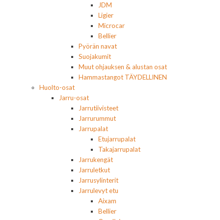
JDM
Ligier
Microcar
Bellier
Pyörän navat
Suojakumit
Muut ohjauksen & alustan osat
Hammastangot TÄYDELLINEN
Huolto-osat
Jarru-osat
Jarrutiivisteet
Jarrurummut
Jarrupalat
Etujarrupalat
Takajarrupalat
Jarrukengät
Jarruletkut
Jarrusylinterit
Jarrulevyt etu
Aixam
Bellier