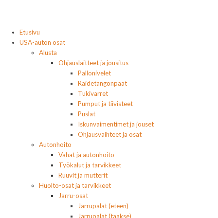
Etusivu
USA-auton osat
Alusta
Ohjauslaitteet ja jousitus
Pallonivelet
Raidetangonpäät
Tukivarret
Pumput ja tiivisteet
Puslat
Iskunvaimentimet ja jouset
Ohjausvaihteet ja osat
Autonhoito
Vahat ja autonhoito
Työkalut ja tarvikkeet
Ruuvit ja mutterit
Huolto-osat ja tarvikkeet
Jarru-osat
Jarrupalat (eteen)
Jarrupalat (taakse)