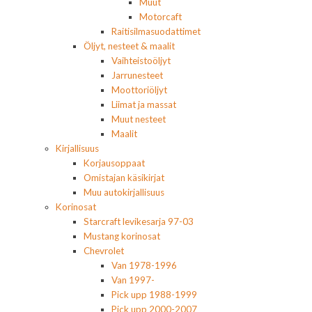
Muut
Motorcaft
Raitisilmasuodattimet
Öljyt, nesteet & maalit
Vaihteistoöljyt
Jarrunesteet
Moottoriöljyt
Liimat ja massat
Muut nesteet
Maalit
Kirjallisuus
Korjausoppaat
Omistajan käsikirjat
Muu autokirjallisuus
Korinosat
Starcraft levikesarja 97-03
Mustang korinosat
Chevrolet
Van 1978-1996
Van 1997-
Pick upp 1988-1999
Pick upp 2000-2007