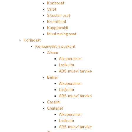
Korinosat
Valot
Sisustan osat
Kromilistat
Kuppipenkit
Muut tuning osat
Korinosat
Koripaneelit ja puskurit
Aixam
Alkuperäinen
Lasikuitu
ABS-muovi tarvike
Bellier
Alkuperäinen
Lasikuitu
ABS-muovi tarvike
Casalini
Chatenet
Alkuperäinen
Lasikuitu
ABS-muovi tarvike