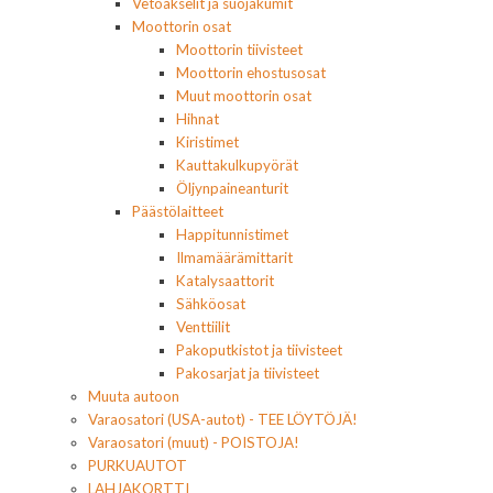
Vetoakselit ja suojakumit
Moottorin osat
Moottorin tiivisteet
Moottorin ehostusosat
Muut moottorin osat
Hihnat
Kiristimet
Kauttakulkupyörät
Öljynpaineanturit
Päästölaitteet
Happitunnistimet
Ilmamäärämittarit
Katalysaattorit
Sähköosat
Venttiilit
Pakoputkistot ja tiivisteet
Pakosarjat ja tiivisteet
Muuta autoon
Varaosatori (USA-autot) - TEE LÖYTÖJÄ!
Varaosatori (muut) - POISTOJA!
PURKUAUTOT
LAHJAKORTTI