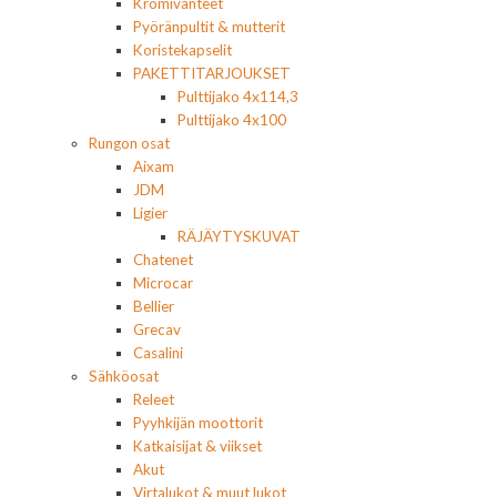
Kromivanteet
Pyöränpultit & mutterit
Koristekapselit
PAKETTITARJOUKSET
Pulttijako 4x114,3
Pulttijako 4x100
Rungon osat
Aixam
JDM
Ligier
RÄJÄYTYSKUVAT
Chatenet
Microcar
Bellier
Grecav
Casalini
Sähköosat
Releet
Pyyhkijän moottorit
Katkaisijat & viikset
Akut
Virtalukot & muut lukot