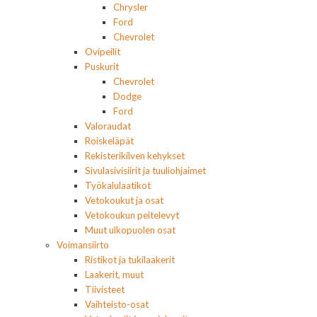
Chrysler
Ford
Chevrolet
Ovipeilit
Puskurit
Chevrolet
Dodge
Ford
Valoraudat
Roiskeläpät
Rekisterikilven kehykset
Sivulasivisiirit ja tuuliohjaimet
Työkalulaatikot
Vetokoukut ja osat
Vetokoukun peitelevyt
Muut ulkopuolen osat
Voimansiirto
Ristikot ja tukilaakerit
Laakerit, muut
Tiivisteet
Vaihteisto-osat