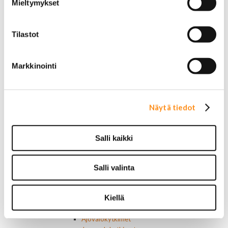
Mieltymykset
Sähköosat
Akut
Lasinnostin- ja keskuslukon moottorit
Tilastot
Laturit ja laturin osat
Laturit
Laturin osat
Markkinointi
Lämmitys ja ilmastointi
Etuvastukset
Kennot
Kompressorit ja osat
Näytä tiedot
Käyttöpaneelit / kytkimet
Moottorit
Ilmastoinnin osat
Salli kaikki
Muut
Ohjainlaitteet
Startit ja startin osat
Salli valinta
Starttimoottorit
Starttimoottorin osat
Kiellä
Sytytysosat
Sähköosat
Ajovalokytkimet