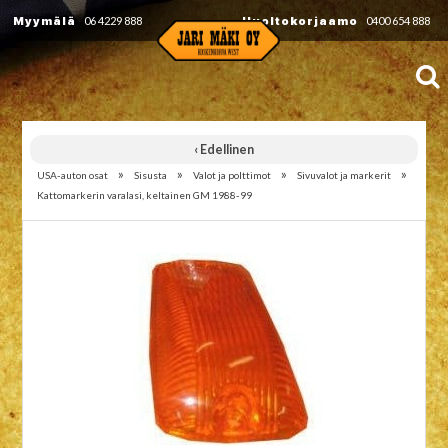
Myymälä
06 4229 888
Huoltokorjaamo
0400 654 888
‹ Edellinen
»
»
»
»
USA-auton osat
Sisusta
Valot ja polttimot
Sivuvalot ja markerit
Kattomarkerin varalasi, keltainen GM 1988-99