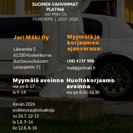
Myymälä ja
Jari Mäki Oy
korjaamon
ajanvaraus:
Lännentie 5
61330 Koskenkorva
(
karttasovellukseen:
(06) 4229 888
Lasipajantie 5
)
mail@jarimaki.fi
Myymälä avoinna
Huoltokorjaamo
avoinna
ma-pe 8-17
la 9-14
ma-pe 8.00-16.30
Kesän 2026
poikkeusaukioloaikoja:
su 26.7. 12-15
la 1.8. 9-16
ke 12.8. 8-18