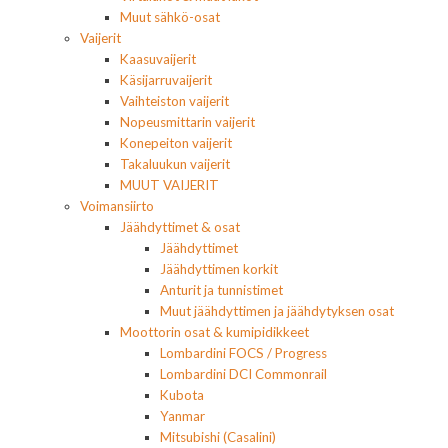
Muut sähkö-osat
Vaijerit
Kaasuvaijerit
Käsijarruvaijerit
Vaihteiston vaijerit
Nopeusmittarin vaijerit
Konepeiton vaijerit
Takaluukun vaijerit
MUUT VAIJERIT
Voimansiirto
Jäähdyttimet & osat
Jäähdyttimet
Jäähdyttimen korkit
Anturit ja tunnistimet
Muut jäähdyttimen ja jäähdytyksen osat
Moottorin osat & kumipidikkeet
Lombardini FOCS / Progress
Lombardini DCI Commonrail
Kubota
Yanmar
Mitsubishi (Casalini)