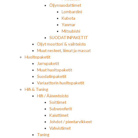
Öljynsuodattimet
Lombardini
Kubota
Yanmar
Mitsubishi
SUODATINPAKETIT
Öljyt moottori & vaihteisto
Muut nesteet, liimat ja massat
Huoltopaketit
Jarrupaketit
Muut huoltopaketit
Suodatinpaketit
Variaattorin huoltopaketit
Hifi & Tuning
Hifi / Äänentoisto
Soittimet
Subwooferit
Kaiuttimet
Johdot / pientarvikkeet
Vahvistimet
Tuning