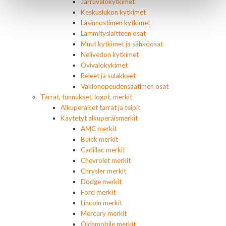
Jarruvalokytkimet
Keskuslukon kytkimet
Lasinnostimen kytkimet
Lämmityslaitteen osat
Muut kytkimet ja sähköosat
Nelivedon kytkimet
Ovivalokykimet
Releet ja sulakkeet
Vakionopeudensäätimen osat
Tarrat, tunnukset, logot, merkit
Alkuperäiset tarrat ja teipit
Käytetyt alkuperäismerkit
AMC merkit
Buick merkit
Cadillac merkit
Chevrolet merkit
Chrysler merkit
Dodge merkit
Ford merkit
Lincoln merkit
Mercury merkit
Oldsmobile merkit