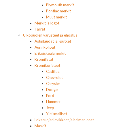
Plymouth merkit
Pontiac merkit
Muut merkit
Merkit ja logot
Tarrat
Ulkopuolen varusteet ja ehostus
Astinlaudat ja -putket
Aurinkolipat
Erikoiskeulamerkit
Kromilistat
Kromikoristeet
Cadillac
Chevrolet
Chrysler
Dodge
Ford
Hummer
Jeep
Yleismalliset
Lokasuojanlevikkeet ja helman osat
Maskit