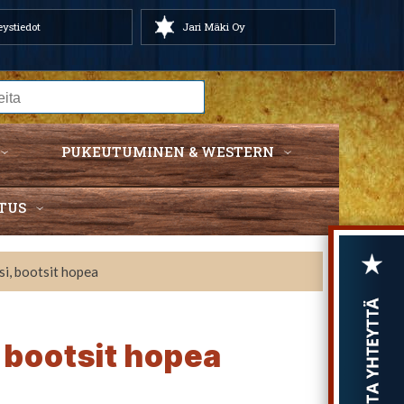
ystiedot
Jari Mäki Oy
PUKEUTUMINEN & WESTERN
TUS
si, bootsit hopea
, bootsit hopea