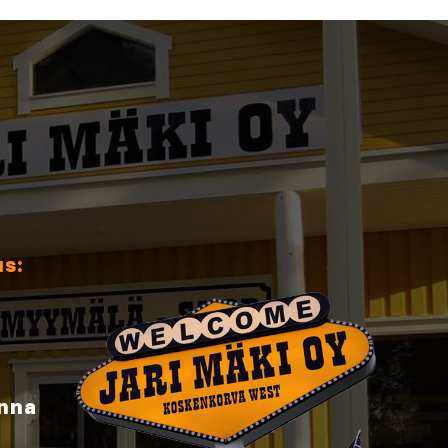
us:
inna