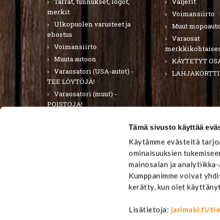
Tarrat, tunnukset, logot,
Vaijerit
merkit
Voimansiirto
Ulkopuolen varusteet ja
Muut mopoauto
ehostus
Varaosat
Voimansiirto
merkkikohtaises
Muuta autoon
KÄYTETYT OS
Varaosatori (USA-autot) -
LAHJAKORTTI
TEE LÖYTÖJÄ!
Varaosatori (muut) -
POISTOJA!
PURKUAUTOT
Tämä sivusto käyttää eväs
LAHJAKORTTI
Käytämme evästeitä tarjoa
ominaisuuksien tukemiseen
mainosalan ja analytiikka
Kumppanimme voivat yhdistä
kerätty, kun olet käyttäny
Lisätietoja:
jarimaki.fi/t