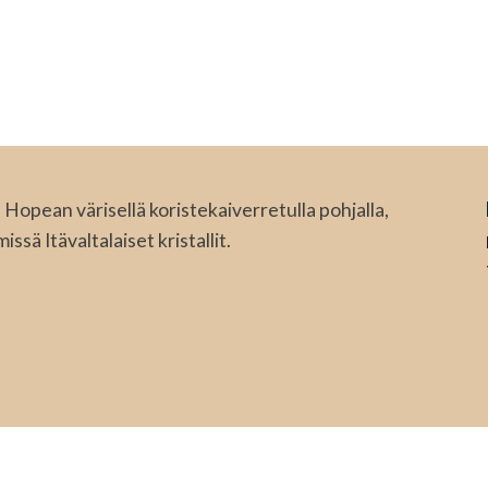
Hopean värisellä koristekaiverretulla pohjalla,
sä Itävaltalaiset kristallit.