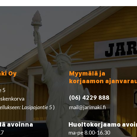
äki Oy
Myymälä ja
korjaamon ajanvara
e 5
(06) 4229 888
skenkorva
ellukseen: Lasipajantie 5
)
mail@jarimaki.fi
ä avoinna
Huoltokorjaamo avo
17
ma-pe 8.00-16.30