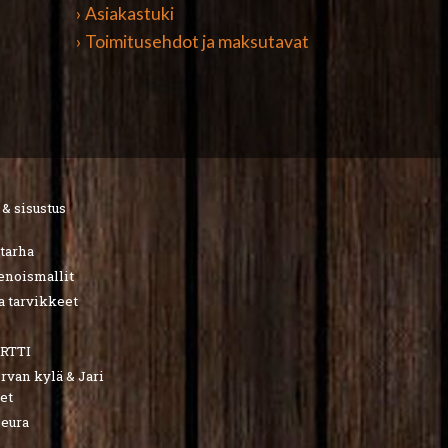
› Asiakastuki
› Toimitusehdot ja maksutavat
 & sisustus
utarha
ienoismallit
a tarvikkeet
RTTI
van kylä & Jari
et
seura