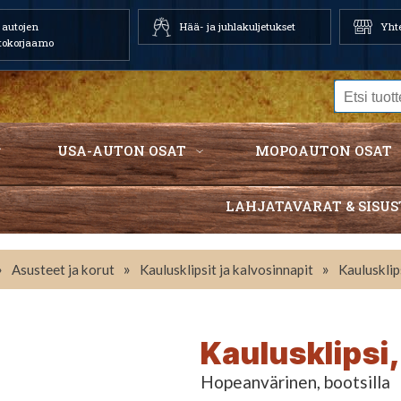
autojen
Hää- ja juhlakuljetukset
Yhte
tokorjaamo
USA-AUTON OSAT
MOPOAUTON OSAT
LAHJATAVARAT & SISUS
»
»
»
Asusteet ja korut
Kaulusklipsit ja kalvosinnapit
Kaulusklip
Kaulusklipsi
Hopeanvärinen, bootsilla