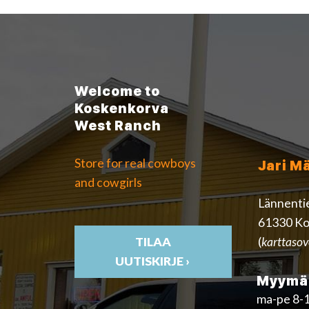
Welcome to
Koskenkorva
West Ranch
Store for real cowboys
Jari M
and cowgirls
Lännenti
61330 Ko
(
karttasov
TILAA
UUTISKIRJE ›
Myymäl
ma-pe 8-