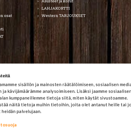
Asusteet ja korut
LAHJAKORTTI
n osat
Western TARJOUKSET
ti
AT
teitä
mamme sisällön ja mainosten räätälöimiseen, sosiaalisen medi
 ja kävijämäärämme analysoimiseen. Lisäksi jaamme sosiaalise
-alan kumppaneillemme tietoja siitä, miten käytät sivustoamme.
ä näitä tietoja muihin tietoihin, joita olet antanut heille tai j
t heidän palvelujaan.
ietosuoja