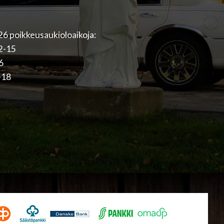
6 poikkeusaukioloaikoja:
12-15
16
-18