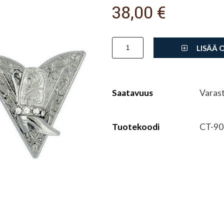
38,00 €
LISÄÄ 
Saatavuus
Varas
Tuotekoodi
CT-90