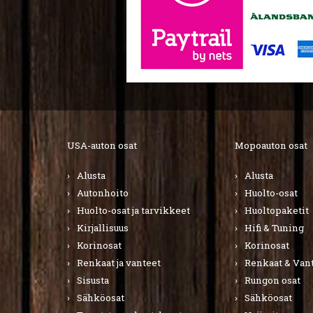
USA-auton osat
Mopoauton osat
Alusta
Alusta
Autonhoito
Huolto-osat
Huolto-osat ja tarvikkeet
Huoltopaketit
Kirjallisuus
Hifi & Tuning
Korinosat
Korinosat
Renkaat ja vanteet
Renkaat & Van
Sisusta
Rungon osat
Sähköosat
Sähköosat