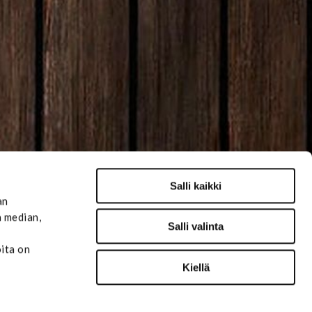
Salli kaikki
an
n median,
Salli valinta
oita on
Kiellä