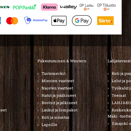
Pukeutuminen & Western
Lahjatavarat
Tuotemerkit
Koti ja pu
Miesten vaatteet
Lelut ja p
Naisten vaatteet
Työkalut j
Hatut ja päähineet
Teemat
Bootsit ja jalkineet
LAHJAKO
teet
Laukut ja lompakot
Koskenkor
Mäki -tuotte
Koti ja sisustus
Ilmajoki-
Lapsille