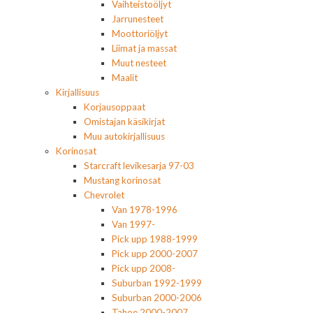
Vaihteistoöljyt
Jarrunesteet
Moottoriöljyt
Liimat ja massat
Muut nesteet
Maalit
Kirjallisuus
Korjausoppaat
Omistajan käsikirjat
Muu autokirjallisuus
Korinosat
Starcraft levikesarja 97-03
Mustang korinosat
Chevrolet
Van 1978-1996
Van 1997-
Pick upp 1988-1999
Pick upp 2000-2007
Pick upp 2008-
Suburban 1992-1999
Suburban 2000-2006
Tahoe 2000-2007