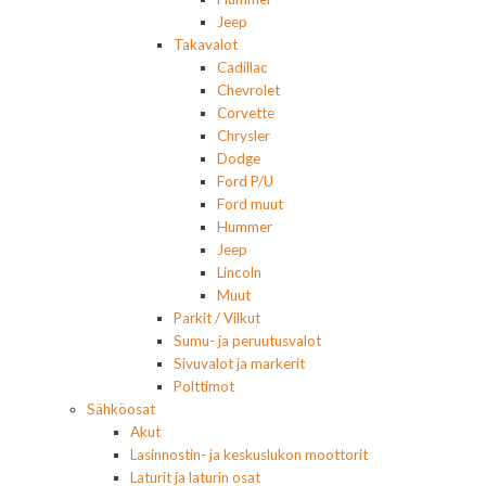
Jeep
Takavalot
Cadillac
Chevrolet
Corvette
Chrysler
Dodge
Ford P/U
Ford muut
Hummer
Jeep
Lincoln
Muut
Parkit / Vilkut
Sumu- ja peruutusvalot
Sivuvalot ja markerit
Polttimot
Sähköosat
Akut
Lasinnostin- ja keskuslukon moottorit
Laturit ja laturin osat