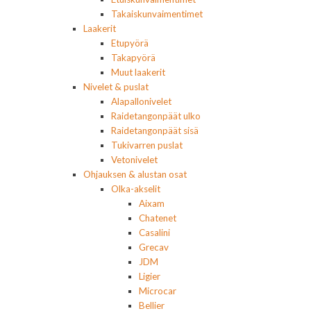
Takaiskunvaimentimet
Laakerit
Etupyörä
Takapyörä
Muut laakerit
Nivelet & puslat
Alapallonivelet
Raidetangonpäät ulko
Raidetangonpäät sisä
Tukivarren puslat
Vetonivelet
Ohjauksen & alustan osat
Olka-akselit
Aixam
Chatenet
Casalini
Grecav
JDM
Ligier
Microcar
Bellier