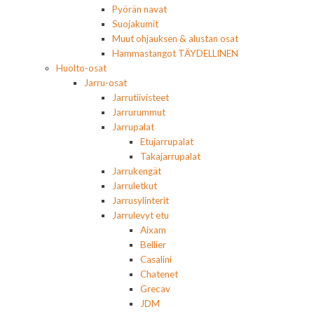
Pyörän navat
Suojakumit
Muut ohjauksen & alustan osat
Hammastangot TÄYDELLINEN
Huolto-osat
Jarru-osat
Jarrutiivisteet
Jarrurummut
Jarrupalat
Etujarrupalat
Takajarrupalat
Jarrukengät
Jarruletkut
Jarrusylinterit
Jarrulevyt etu
Aixam
Bellier
Casalini
Chatenet
Grecav
JDM