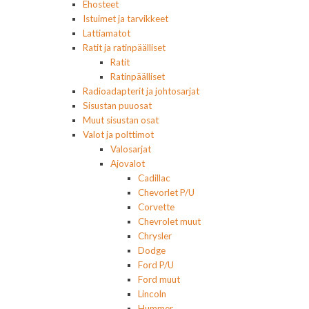
Ehosteet
Istuimet ja tarvikkeet
Lattiamatot
Ratit ja ratinpäälliset
Ratit
Ratinpäälliset
Radioadapterit ja johtosarjat
Sisustan puuosat
Muut sisustan osat
Valot ja polttimot
Valosarjat
Ajovalot
Cadillac
Chevorlet P/U
Corvette
Chevrolet muut
Chrysler
Dodge
Ford P/U
Ford muut
Lincoln
Hummer