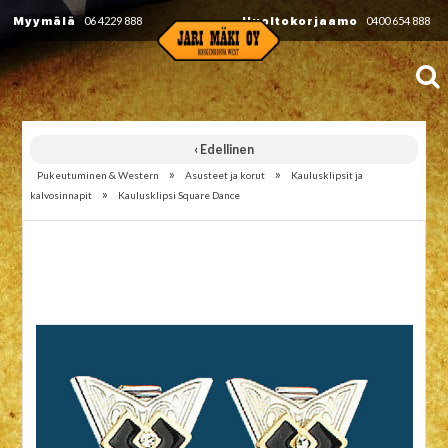
Myymälä
06 4229 888
Huoltokorjaamo
0400 654 888
‹ Edellinen
»
»
Pukeutuminen & Western
Asusteet ja korut
Kaulusklipsit ja
»
kalvosinnapit
Kaulusklipsi Square Dance