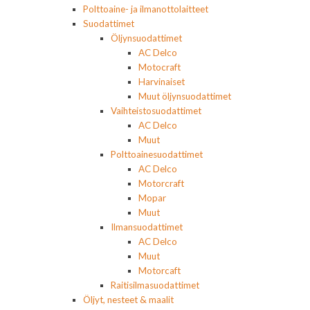
Polttoaine- ja ilmanottolaitteet
Suodattimet
Öljynsuodattimet
AC Delco
Motocraft
Harvinaiset
Muut öljynsuodattimet
Vaihteistosuodattimet
AC Delco
Muut
Polttoainesuodattimet
AC Delco
Motorcraft
Mopar
Muut
Ilmansuodattimet
AC Delco
Muut
Motorcaft
Raitisilmasuodattimet
Öljyt, nesteet & maalit