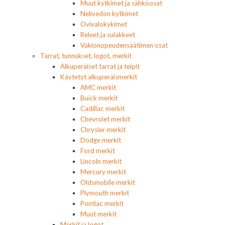
Muut kytkimet ja sähköosat
Nelivedon kytkimet
Ovivalokykimet
Releet ja sulakkeet
Vakionopeudensäätimen osat
Tarrat, tunnukset, logot, merkit
Alkuperäiset tarrat ja teipit
Käytetyt alkuperäismerkit
AMC merkit
Buick merkit
Cadillac merkit
Chevrolet merkit
Chrysler merkit
Dodge merkit
Ford merkit
Lincoln merkit
Mercury merkit
Oldsmobile merkit
Plymouth merkit
Pontiac merkit
Muut merkit
Merkit ja logot