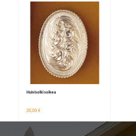
Huivisolki soikea
20,00 €