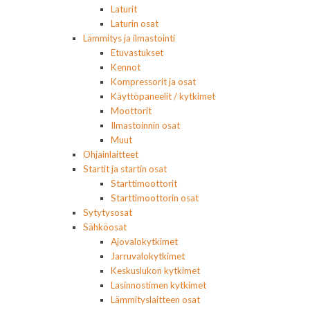
Laturit
Laturin osat
Lämmitys ja ilmastointi
Etuvastukset
Kennot
Kompressorit ja osat
Käyttöpaneelit / kytkimet
Moottorit
Ilmastoinnin osat
Muut
Ohjainlaitteet
Startit ja startin osat
Starttimoottorit
Starttimoottorin osat
Sytytysosat
Sähköosat
Ajovalokytkimet
Jarruvalokytkimet
Keskuslukon kytkimet
Lasinnostimen kytkimet
Lämmityslaitteen osat