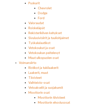
Puskurit
Chevrolet
Dodge
Ford
Valoraudat
Roiskeläpät
Rekisterikilven kehykset
Sivulasivisiirit ja tuuliohjaimet
Työkalulaatikot
Vetokoukut ja osat
Vetokoukun peitelevyt
Muut ulkopuolen osat
Voimansiirto
Ristikot ja tukilaakerit
Laakerit, muut
Tiivisteet
Vaihteisto-osat
Vetoakselit ja suojakumit
Moottorin osat
Moottorin tiivisteet
Moottorin ehostusosat