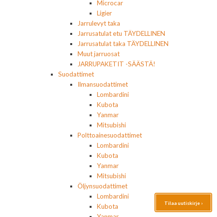
Microcar
Ligier
Jarrulevyt taka
Jarrusatulat etu TÄYDELLINEN
Jarrusatulat taka TÄYDELLINEN
Muut jarruosat
JARRUPAKETIT -SÄÄSTÄ!
Suodattimet
Ilmansuodattimet
Lombardini
Kubota
Yanmar
Mitsubishi
Polttoainesuodattimet
Lombardini
Kubota
Yanmar
Mitsubishi
Öljynsuodattimet
Lombardini
Tilaa uutiskirje ›
Kubota
Yanmar