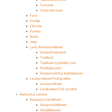
Corvette
Chevrolet muut
Ford
Dodge
Chrysler
Pontiac
Buick
Jeep
Lasit, ikkunatarvikkeet
Sivulasit/takalasit
Tuulilasit
Tuulilasin pyyhkijän osat
Pyyhkijänsulat
Sivulasivisiirit ja tuuliohjaimet
Lavatarvikkeet PickUp:eihin
Lavatarvikkeet
Lavakatteet Pick Up:eihin
Renkaat ja vanteet
Renkaat ja tarvikkeet
Varapyörätelineet
Venttiilinhatut