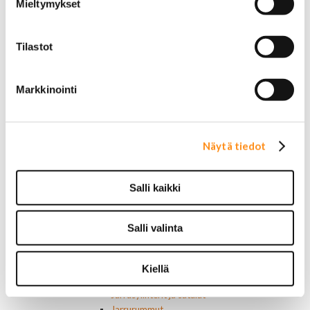
Mieltymykset
USA-auton osat
Alusta
Ohjauslaitteet ja jousitus
Tilastot
Pallonivelet
Raidetangonpäät
Tukivarret
Markkinointi
Pumput ja tiivisteet
Puslat
Iskunvaimentimet ja jouset
Ohjausvaihteet ja osat
Näytä tiedot
Autonhoito
Vahat ja autonhoito
Työkalut ja tarvikkeet
Salli kaikki
Ruuvit ja mutterit
Huolto-osat ja tarvikkeet
Jarru-osat
Salli valinta
Jarrupalat (eteen)
Jarrupalat (taakse)
Jarrukengät
Kiellä
Jarrutiivisteet
Jarrusylinterit ja satulat
Jarrurummut