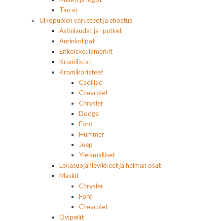
Tarrat
Ulkopuolen varusteet ja ehostus
Astinlaudat ja -putket
Aurinkolipat
Erikoiskeulamerkit
Kromilistat
Kromikoristeet
Cadillac
Chevrolet
Chrysler
Dodge
Ford
Hummer
Jeep
Yleismalliset
Lokasuojanlevikkeet ja helman osat
Maskit
Chrysler
Ford
Chevrolet
Ovipeilit