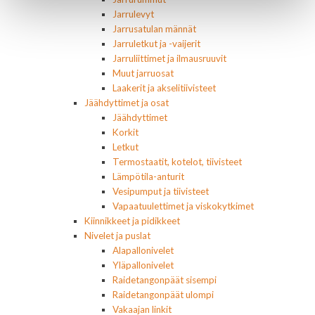
Jarrulevyt
Jarrusatulan männät
Jarruletkut ja -vaijerit
Jarruliittimet ja ilmausruuvit
Muut jarruosat
Laakerit ja akselitiivisteet
Jäähdyttimet ja osat
Jäähdyttimet
Korkit
Letkut
Termostaatit, kotelot, tiivisteet
Lämpötila-anturit
Vesipumput ja tiivisteet
Vapaatuulettimet ja viskokytkimet
Kiinnikkeet ja pidikkeet
Nivelet ja puslat
Alapallonivelet
Yläpallonivelet
Raidetangonpäät sisempi
Raidetangonpäät ulompi
Vakaajan linkit