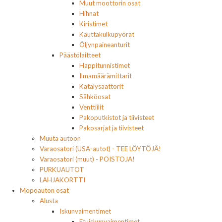
Muut moottorin osat
Hihnat
Kiristimet
Kauttakulkupyörät
Öljynpaineanturit
Päästölaitteet
Happitunnistimet
Ilmamäärämittarit
Katalysaattorit
Sähköosat
Venttiilit
Pakoputkistot ja tiivisteet
Pakosarjat ja tiivisteet
Muuta autoon
Varaosatori (USA-autot) - TEE LÖYTÖJÄ!
Varaosatori (muut) - POISTOJA!
PURKUAUTOT
LAHJAKORTTI
Mopoauton osat
Alusta
Iskunvaimentimet
Etuiskunvaimentimet