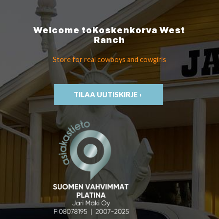
Welcome to
Koskenkorva
West
Ranch
Store for real cowboys
and cowgirls
TILAA UUTISKIRJE ›