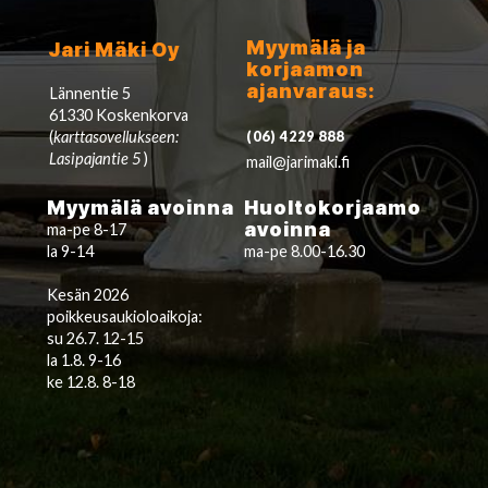
Myymälä ja
Jari Mäki Oy
korjaamon
ajanvaraus:
Lännentie 5
61330 Koskenkorva
(
karttasovellukseen:
(06) 4229 888
Lasipajantie 5
)
mail@jarimaki.fi
Myymälä avoinna
Huoltokorjaamo
avoinna
ma-pe 8-17
la 9-14
ma-pe 8.00-16.30
Kesän 2026
poikkeusaukioloaikoja:
su 26.7. 12-15
la 1.8. 9-16
ke 12.8. 8-18