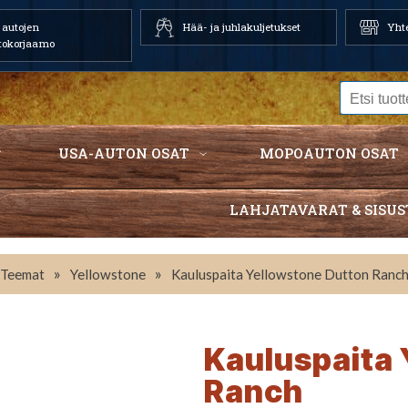
autojen
Hää- ja juhlakuljetukset
Yhte
tokorjaamo
USA-AUTON OSAT
MOPOAUTON OSAT
LAHJATAVARAT & SISUS
»
»
Teemat
Yellowstone
Kauluspaita Yellowstone Dutton Ranc
Kauluspaita 
Ranch