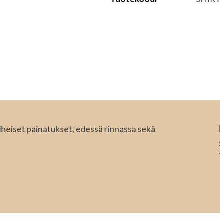
iheiset painatukset, edessä rinnassa sekä