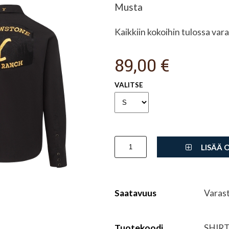
Musta
Kaikkiin kokoihin tulossa va
89,00 €
VALITSE
LISÄÄ 
Saatavuus
Varas
Tuotekoodi
SHIR