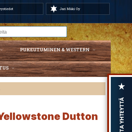
ystiedot
Jari Mäki Oy
PUKEUTUMINEN & WESTERN
TUS
h
Yellowstone Dutton