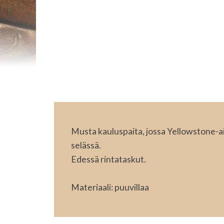
Musta kauluspaita, jossa Yellowstone-a
selässä.
Edessä rintataskut.
Materiaali: puuvillaa