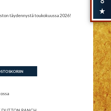
raston täydennystä toukokuussa 2026!
OSTOSKORIIN
tossa
T DUTTON RANCH