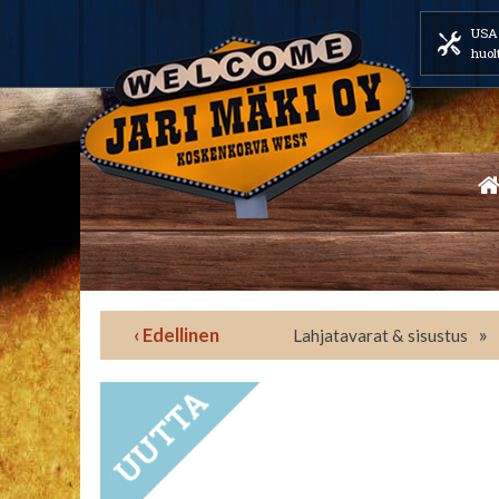
USA 
huol
‹ Edellinen
»
Lahjatavarat & sisustus
UUTUUS