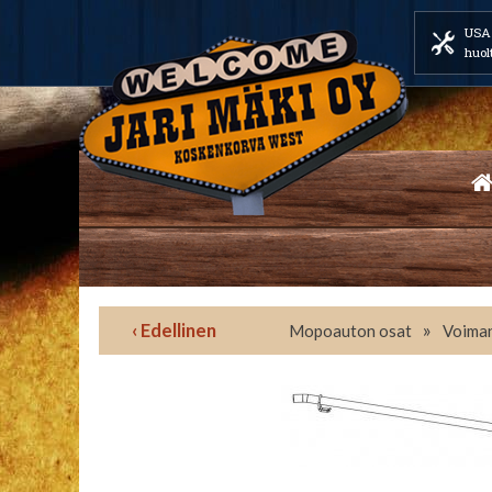
USA 
huol
‹ Edellinen
»
Mopoauton osat
Voiman