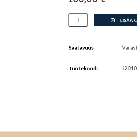
LISÄÄ 
Saatavuus
Varas
Tuotekoodi
J2010