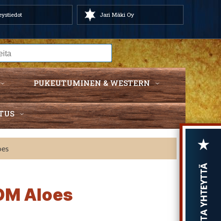
ystiedot
Jari Mäki Oy
PUKEUTUMINEN & WESTERN
TUS
oes
DM Aloes