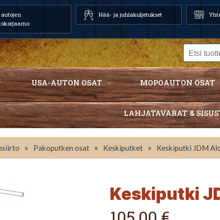
autojen
Hää- ja juhlakuljetukset
Yhte
tokorjaamo
USA-AUTON OSAT
MOPOAUTON OSAT
LAHJATAVARAT & SISUS
»
»
»
siirto
Pakoputken osat
Keskiputket
Keskiputki JDM Al
Keskiputki J
105,00 €