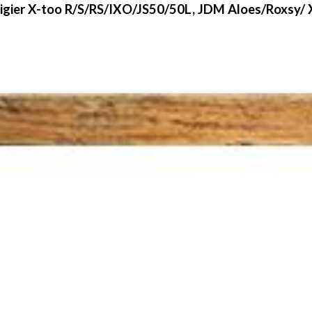
igier X-too R/S/RS/IXO/JS50/50L, JDM Aloes/Roxsy/ 