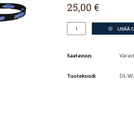
25,00 €
LISÄÄ 
Saatavuus
Varas
Tuotekoodi
DL-W