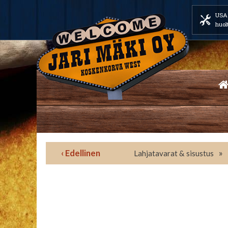
USA 
huol
‹ Edellinen
»
Lahjatavarat & sisustus