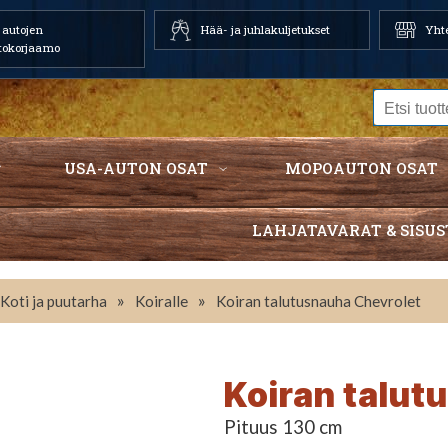
autojen
Hää- ja juhlakuljetukset
Yhte
tokorjaamo
USA-AUTON OSAT
MOPOAUTON OSAT
LAHJATAVARAT & SISUS
»
»
Koti ja puutarha
Koiralle
Koiran talutusnauha Chevrolet
Koiran talut
Pituus 130 cm