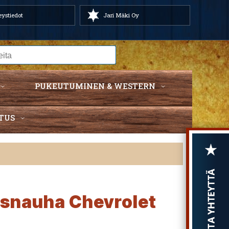
ystiedot
Jari Mäki Oy
PUKEUTUMINEN & WESTERN
TUS
usnauha Chevrolet