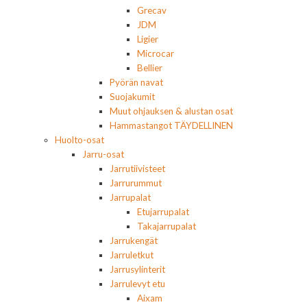
Grecav
JDM
Ligier
Microcar
Bellier
Pyörän navat
Suojakumit
Muut ohjauksen & alustan osat
Hammastangot TÄYDELLINEN
Huolto-osat
Jarru-osat
Jarrutiivisteet
Jarrurummut
Jarrupalat
Etujarrupalat
Takajarrupalat
Jarrukengät
Jarruletkut
Jarrusylinterit
Jarrulevyt etu
Aixam