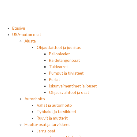
Etusivu
USA-auton osat
Alusta
Ohjauslaitteet ja jousitus
Pallonivelet
Raidetangonpäät
Tukivarret
Pumput ja tiivisteet
Puslat
Iskunvaimentimet ja jouset
Ohjausvaihteet ja osat
Autonhoito
Vahat ja autonhoito
Työkalut ja tarvikkeet
Ruuvit ja mutterit
Huolto-osat ja tarvikkeet
Jarru-osat