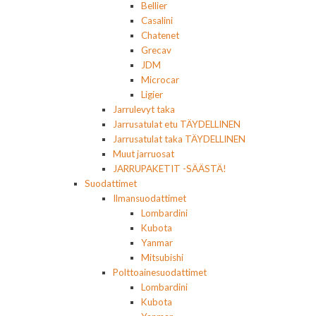
Bellier
Casalini
Chatenet
Grecav
JDM
Microcar
Ligier
Jarrulevyt taka
Jarrusatulat etu TÄYDELLINEN
Jarrusatulat taka TÄYDELLINEN
Muut jarruosat
JARRUPAKETIT -SÄÄSTÄ!
Suodattimet
Ilmansuodattimet
Lombardini
Kubota
Yanmar
Mitsubishi
Polttoainesuodattimet
Lombardini
Kubota