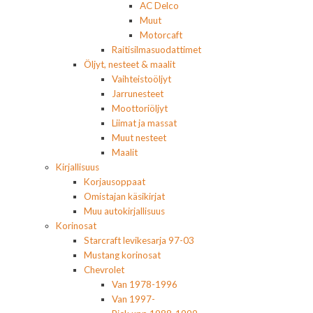
AC Delco
Muut
Motorcaft
Raitisilmasuodattimet
Öljyt, nesteet & maalit
Vaihteistoöljyt
Jarrunesteet
Moottoriöljyt
Liimat ja massat
Muut nesteet
Maalit
Kirjallisuus
Korjausoppaat
Omistajan käsikirjat
Muu autokirjallisuus
Korinosat
Starcraft levikesarja 97-03
Mustang korinosat
Chevrolet
Van 1978-1996
Van 1997-