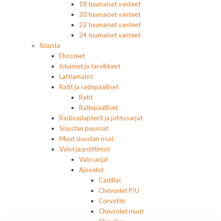
18 tuumaiset vanteet
20 tuumaiset vanteet
22 tuumaiset vanteet
24 tuumaiset vanteet
Sisusta
Ehosteet
Istuimet ja tarvikkeet
Lattiamatot
Ratit ja ratinpäälliset
Ratit
Ratinpäälliset
Radioadapterit ja johtosarjat
Sisustan puuosat
Muut sisustan osat
Valot ja polttimot
Valosarjat
Ajovalot
Cadillac
Chevorlet P/U
Corvette
Chevrolet muut