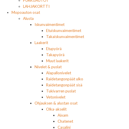
PURKUAUTOT
LAHJAKORTTI
Mopoauton osat
Alusta
Iskunvaimentimet
Etuiskunvaimentimet
Takaiskunvaimentimet
Laakerit
Etupyörä
Takapyörä
Muut laakerit
Nivelet & puslat
Alapallonivelet
Raidetangonpäät ulko
Raidetangonpäät sisä
Tukivarren puslat
Vetonivelet
Ohjauksen & alustan osat
Olka-akselit
Aixam
Chatenet
Casalini