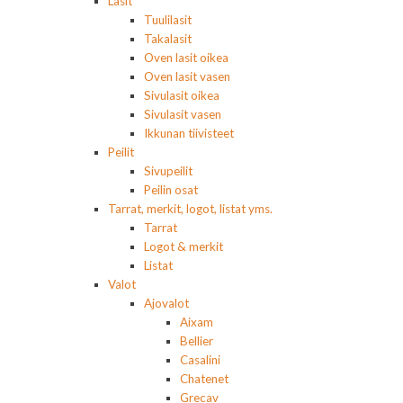
Lasit
Tuulilasit
Takalasit
Oven lasit oikea
Oven lasit vasen
Sivulasit oikea
Sivulasit vasen
Ikkunan tiivisteet
Peilit
Sivupeilit
Peilin osat
Tarrat, merkit, logot, listat yms.
Tarrat
Logot & merkit
Listat
Valot
Ajovalot
Aixam
Bellier
Casalini
Chatenet
Grecav