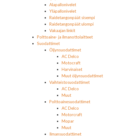
Alapallonivelet
Yläpallonivelet
Raidetangonpäät sisempi
Raidetangonpäät ulompi
Vakaajan linkit
Polttoaine- ja ilmanottolaitteet
Suodattimet
Öljynsuodattimet
AC Delco
Motocraft
Harvinaiset
Muut öljynsuodattimet
Vaihteistosuodattimet
AC Delco
Muut
Polttoainesuodattimet
AC Delco
Motorcraft
Mopar
Muut
Ilmansuodattimet