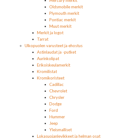
Mercury merkit
Oldsmobile merkit
Plymouth merkit
Pontiac merkit
Muut merkit
Merkit ja logot
Tarrat
Ulkopuolen varusteet ja ehostus
Astinlaudat ja -putket
Aurinkolipat
Erikoiskeulamerkit
Kromilistat
Kromikoristeet
Cadillac
Chevrolet
Chrysler
Dodge
Ford
Hummer
Jeep
Yleismalliset
Lokasuojanlevikkeet ja helman osat