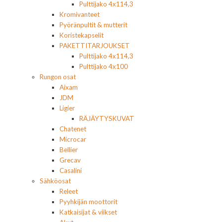
Pulttijako 4x114,3
Kromivanteet
Pyöränpultit & mutterit
Koristekapselit
PAKETTITARJOUKSET
Pulttijako 4x114,3
Pulttijako 4x100
Rungon osat
Aixam
JDM
Ligier
RÄJÄYTYSKUVAT
Chatenet
Microcar
Bellier
Grecav
Casalini
Sähköosat
Releet
Pyyhkijän moottorit
Katkaisijat & viikset