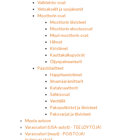
Vaihteisto-osat
Vetoakselit ja suojakumit
Moottorin osat
Moottorin tiivisteet
Moottorin ehostusosat
Muut moottorin osat
Hihnat
Kiristimet
Kauttakulkupyörät
Öljynpaineanturit
Päästölaitteet
Happitunnistimet
Ilmamäärämittarit
Katalysaattorit
Sähköosat
Venttiilit
Pakoputkistot ja tiivisteet
Pakosarjat ja tiivisteet
Muuta autoon
Varaosatori (USA-autot) - TEE LÖYTÖJÄ!
Varaosatori (muut) - POISTOJA!