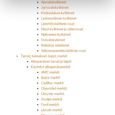
Ajovalokytkimet
Jarruvalokytkimet
Keskuslukon kytkimet
Lasinnostimen kytkimet
Lämmityslaitteen osat
Muut kytkimet ja sähköosat
Nelivedon kytkimet
Ovivalokykimet
Releet ja sulakkeet
Vakionopeudensäätimen osat
Tarrat, tunnukset, logot, merkit
Alkuperäiset tarrat ja teipit
Käytetyt alkuperäismerkit
AMC merkit
Buick merkit
Cadillac merkit
Chevrolet merkit
Chrysler merkit
Dodge merkit
Ford merkit
Lincoln merkit