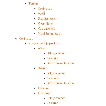
Tuning
Korinosat
Valot
Sisustan osat
Kromilistat
Kuppipenkit
Muut tuning osat
Korinosat
Koripaneelit ja puskurit
Aixam
Alkuperäinen
Lasikuitu
ABS-muovi tarvike
Bellier
Alkuperäinen
Lasikuitu
ABS-muovi tarvike
Casalini
Chatenet
Alkuperäinen
Lasikuitu