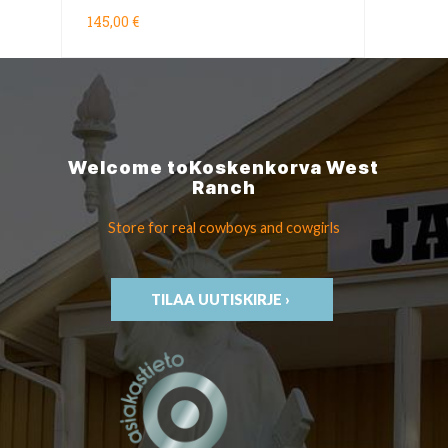
145,00 €
Welcome to
Koskenkorva
West
Ranch
Store for real cowboys
and cowgirls
TILAA UUTISKIRJE ›