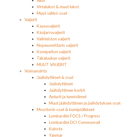
Akut
Virtalukot & muut lukot
Muut sähkö-osat
Vaijerit
Kaasuvaijerit
Käsijarruvaijerit
Vaihteiston vaijerit
Nopeusmittarin vaijerit
Konepeiton vaijerit
Takaluukun vaijerit
MUUT VAIJERIT
Voimansiirto
Jäähdyttimet & osat
Jäähdyttimet
Jäähdyttimen korkit
Anturit ja tunnistimet
Muut jäähdyttimen ja jäähdytyksen osat
Moottorin osat & kumipidikkeet
Lombardini FOCS / Progress
Lombardini DCI Commonrail
Kubota
Yanmar