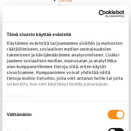
Chrysler
Dodge
Ford P/U
Ford muut
Lincoln
Hummer
Tämä sivusto käyttää evästeitä
Jeep
Käytämme evästeitä tarjoamamme sisällön ja mainosten
Takavalot
räätälöimiseen, sosiaalisen median ominaisuuksien
Cadillac
tukemiseen ja kävijämäärämme analysoimiseen. Lisäksi
Chevrolet
jaamme sosiaalisen median, mainosalan ja analytiikka-
Corvette
alan kumppaneillemme tietoja siitä, miten käytät
Chrysler
sivustoamme. Kumppanimme voivat yhdistää näitä
Dodge
tietoja muihin tietoihin, joita olet antanut heille tai joita
Ford P/U
on kerätty, kun olet käyttänyt heidän palvelujaan.
Ford muut
Hummer
Lisätietoja:
jarimaki.fi/tietosuoja
Jeep
Lincoln
Suostumuksen
Muut
valinta
Välttämätön
Parkit / Vilkut
Sumu- ja peruutusvalot
Sivuvalot ja markerit