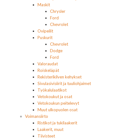
Maskit
Chrysler
Ford
Chevrolet
Ovipeilit
Puskurit
Chevrolet
Dodge
Ford
Valoraudat
Roiskeläpät
Rekisterikilven kehykset
Sivulasivisiirit ja tuuliohjaimet
Työkalulaatikot
Vetokoukut ja osat
Vetokoukun peitelevyt
Muut ulkopuolen osat
Voimansiirto
Ristikot ja tukilaakerit
Laakerit, muut
Tiivisteet