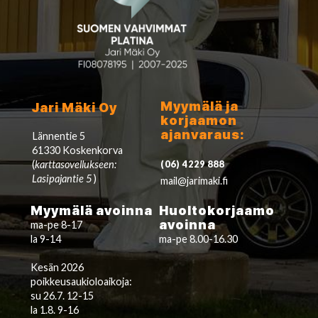
Myymälä ja
Jari Mäki Oy
korjaamon
ajanvaraus:
Lännentie 5
61330 Koskenkorva
(
karttasovellukseen:
(06) 4229 888
Lasipajantie 5
)
mail@jarimaki.fi
Myymälä avoinna
Huoltokorjaamo
avoinna
ma-pe 8-17
la 9-14
ma-pe 8.00-16.30
Kesän 2026
poikkeusaukioloaikoja:
su 26.7. 12-15
la 1.8. 9-16