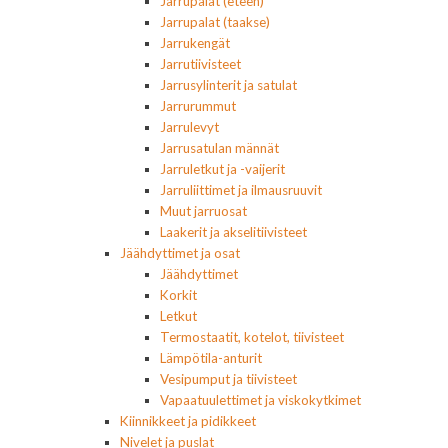
Jarrupalat (eteen)
Jarrupalat (taakse)
Jarrukengät
Jarrutiivisteet
Jarrusylinterit ja satulat
Jarrurummut
Jarrulevyt
Jarrusatulan männät
Jarruletkut ja -vaijerit
Jarruliittimet ja ilmausruuvit
Muut jarruosat
Laakerit ja akselitiivisteet
Jäähdyttimet ja osat
Jäähdyttimet
Korkit
Letkut
Termostaatit, kotelot, tiivisteet
Lämpötila-anturit
Vesipumput ja tiivisteet
Vapaatuulettimet ja viskokytkimet
Kiinnikkeet ja pidikkeet
Nivelet ja puslat