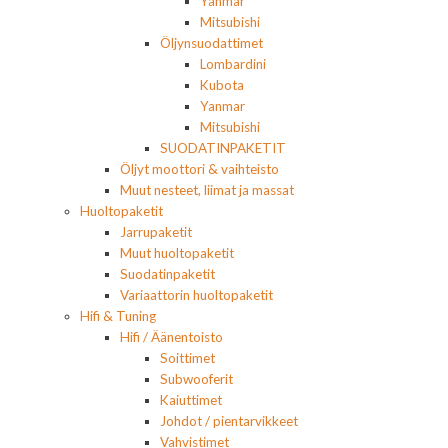
Yanmar
Mitsubishi
Öljynsuodattimet
Lombardini
Kubota
Yanmar
Mitsubishi
SUODATINPAKETIT
Öljyt moottori & vaihteisto
Muut nesteet, liimat ja massat
Huoltopaketit
Jarrupaketit
Muut huoltopaketit
Suodatinpaketit
Variaattorin huoltopaketit
Hifi & Tuning
Hifi / Äänentoisto
Soittimet
Subwooferit
Kaiuttimet
Johdot / pientarvikkeet
Vahvistimet