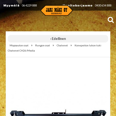
Myymälä
06 4229 888
Huoltokorjaamo
0400 654 888
‹ Edellinen
»
»
»
Mopoauton osat
Rungon osat
Chatenet
Konepeiton lukon tuki
Chatenet CH26/Media