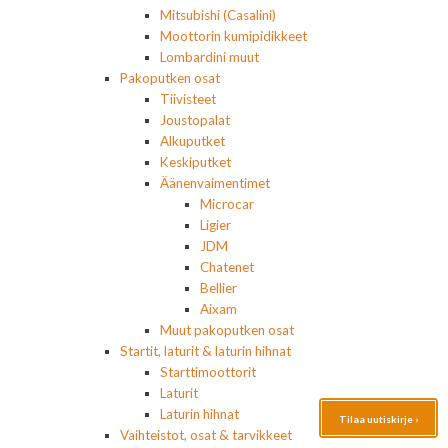
Mitsubishi (Casalini)
Moottorin kumipidikkeet
Lombardini muut
Pakoputken osat
Tiivisteet
Joustopalat
Alkuputket
Keskiputket
Äänenvaimentimet
Microcar
Ligier
JDM
Chatenet
Bellier
Aixam
Muut pakoputken osat
Startit, laturit & laturin hihnat
Starttimoottorit
Laturit
Laturin hihnat
Tilaa uutiskirje ›
Vaihteistot, osat & tarvikkeet