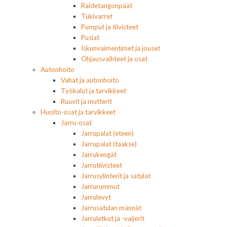
Raidetangonpäät
Tukivarret
Pumput ja tiivisteet
Puslat
Iskunvaimentimet ja jouset
Ohjausvaihteet ja osat
Autonhoito
Vahat ja autonhoito
Työkalut ja tarvikkeet
Ruuvit ja mutterit
Huolto-osat ja tarvikkeet
Jarru-osat
Jarrupalat (eteen)
Jarrupalat (taakse)
Jarrukengät
Jarrutiivisteet
Jarrusylinterit ja satulat
Jarrurummut
Jarrulevyt
Jarrusatulan männät
Jarruletkut ja -vaijerit