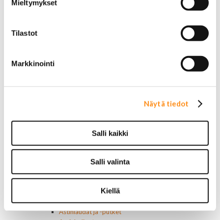
Mieltymykset
Vakionopeudensäätimen osat
Tarrat, tunnukset, logot, merkit
Alkuperäiset tarrat ja teipit
Tilastot
Käytetyt alkuperäismerkit
AMC merkit
Buick merkit
Markkinointi
Cadillac merkit
Chevrolet merkit
Chrysler merkit
Dodge merkit
Näytä tiedot
Ford merkit
Lincoln merkit
Mercury merkit
Salli kaikki
Oldsmobile merkit
Plymouth merkit
Pontiac merkit
Salli valinta
Muut merkit
Merkit ja logot
Kiellä
Tarrat
Ulkopuolen varusteet ja ehostus
Astinlaudat ja -putket