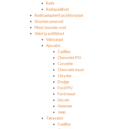
Ratit
Ratinpäälliset
Radioadapterit ja johtosarjat
Sisustan puuosat
Muut sisustan osat
Valot ja polttimot
Valosarjat
Ajovalot
Cadillac
Chevorlet P/U
Corvette
Chevrolet muut
Chrysler
Dodge
Ford P/U
Ford muut
Lincoln
Hummer
Jeep
Takavalot
Cadillac