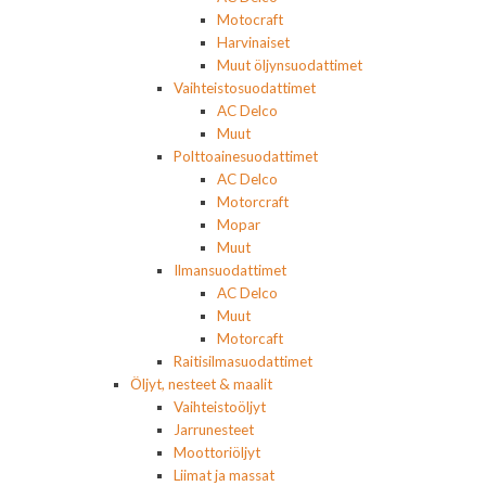
Motocraft
Harvinaiset
Muut öljynsuodattimet
Vaihteistosuodattimet
AC Delco
Muut
Polttoainesuodattimet
AC Delco
Motorcraft
Mopar
Muut
Ilmansuodattimet
AC Delco
Muut
Motorcaft
Raitisilmasuodattimet
Öljyt, nesteet & maalit
Vaihteistoöljyt
Jarrunesteet
Moottoriöljyt
Liimat ja massat