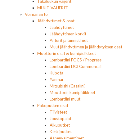
Takaluukun vaijerit
MUUT VAIJERIT
Voimansiirto
Jäähdyttimet & osat
Jäähdyttimet
Jäähdyttimen korkit
Anturit ja tunnistimet
Muut jäähdyttimen ja jäähdytyksen osat
Moottorin osat & kumipidikkeet
Lombardini FOCS / Progress
Lombardini DCI Commonrail
Kubota
Yanmar
Mitsubishi (Casalini)
Moottorin kumipidikkeet
Lombardini muut
Pakoputken osat
Tiivisteet
Joustopalat
Alkuputket
Keskiputket
Äänenvaimentimet