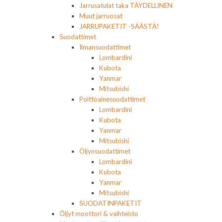
Jarrusatulat taka TÄYDELLINEN
Muut jarruosat
JARRUPAKETIT -SÄÄSTÄ!
Suodattimet
Ilmansuodattimet
Lombardini
Kubota
Yanmar
Mitsubishi
Polttoainesuodattimet
Lombardini
Kubota
Yanmar
Mitsubishi
Öljynsuodattimet
Lombardini
Kubota
Yanmar
Mitsubishi
SUODATINPAKETIT
Öljyt moottori & vaihteisto