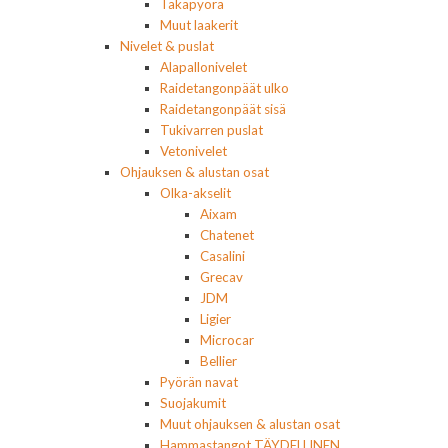
Takapyörä
Muut laakerit
Nivelet & puslat
Alapallonivelet
Raidetangonpäät ulko
Raidetangonpäät sisä
Tukivarren puslat
Vetonivelet
Ohjauksen & alustan osat
Olka-akselit
Aixam
Chatenet
Casalini
Grecav
JDM
Ligier
Microcar
Bellier
Pyörän navat
Suojakumit
Muut ohjauksen & alustan osat
Hammastangot TÄYDELLINEN