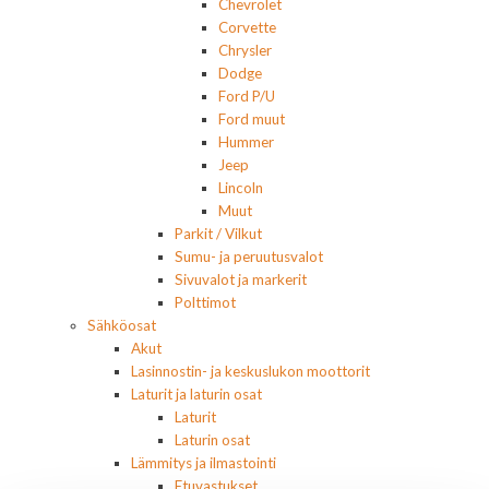
Chevrolet
Corvette
Chrysler
Dodge
Ford P/U
Ford muut
Hummer
Jeep
Lincoln
Muut
Parkit / Vilkut
Sumu- ja peruutusvalot
Sivuvalot ja markerit
Polttimot
Sähköosat
Akut
Lasinnostin- ja keskuslukon moottorit
Laturit ja laturin osat
Laturit
Laturin osat
Lämmitys ja ilmastointi
Etuvastukset