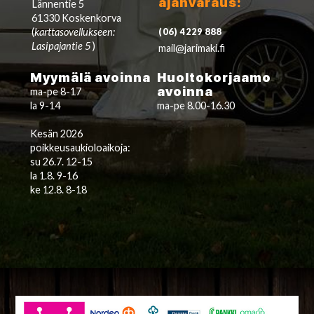
ajanvaraus:
Lännentie 5
61330 Koskenkorva
(
karttasovellukseen:
(06) 4229 888
Lasipajantie 5
)
mail@jarimaki.fi
Myymälä avoinna
Huoltokorjaamo
avoinna
ma-pe 8-17
la 9-14
ma-pe 8.00-16.30
Kesän 2026
poikkeusaukioloaikoja:
su 26.7. 12-15
la 1.8. 9-16
ke 12.8. 8-18