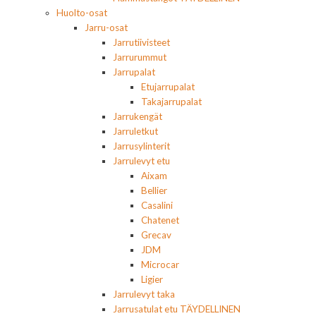
Huolto-osat
Jarru-osat
Jarrutiivisteet
Jarrurummut
Jarrupalat
Etujarrupalat
Takajarrupalat
Jarrukengät
Jarruletkut
Jarrusylinterit
Jarrulevyt etu
Aixam
Bellier
Casalini
Chatenet
Grecav
JDM
Microcar
Ligier
Jarrulevyt taka
Jarrusatulat etu TÄYDELLINEN