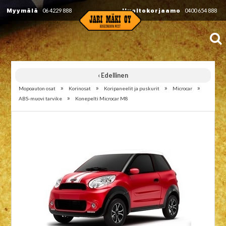
Myymälä
06 4229 888
Huoltokorjaamo
0400 654 888
‹ Edellinen
»
»
»
»
Mopoauton osat
Korinosat
Koripaneelit ja puskurit
Microcar
»
ABS-muovi tarvike
Konepelti Microcar M8