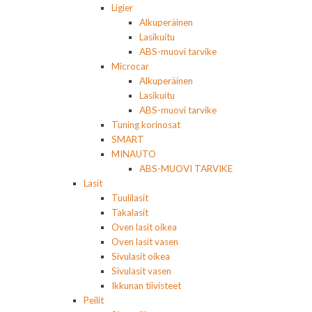
Ligier
Alkuperäinen
Lasikuitu
ABS-muovi tarvike
Microcar
Alkuperäinen
Lasikuitu
ABS-muovi tarvike
Tuning korinosat
SMART
MINAUTO
ABS-MUOVI TARVIKE
Lasit
Tuulilasit
Takalasit
Oven lasit oikea
Oven lasit vasen
Sivulasit oikea
Sivulasit vasen
Ikkunan tiivisteet
Peilit