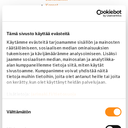
Kennot
Kompressorit ja osat
Käyttöpaneelit / kytkimet
Moottorit
Ilmastoinnin osat
Tämä sivusto käyttää evästeitä
Muut
Ohjainlaitteet
Käytämme evästeitä tarjoamamme sisällön ja mainosten
Startit ja startin osat
räätälöimiseen, sosiaalisen median ominaisuuksien
tukemiseen ja kävijämäärämme analysoimiseen. Lisäksi
Starttimoottorit
jaamme sosiaalisen median, mainosalan ja analytiikka-
Starttimoottorin osat
alan kumppaneillemme tietoja siitä, miten käytät
Sytytysosat
sivustoamme. Kumppanimme voivat yhdistää näitä
Sähköosat
tietoja muihin tietoihin, joita olet antanut heille tai joita
Ajovalokytkimet
on kerätty, kun olet käyttänyt heidän palvelujaan.
Jarruvalokytkimet
Keskuslukon kytkimet
Lisätietoja:
jarimaki.fi/tietosuoja
Lasinnostimen kytkimet
Lämmityslaitteen osat
Suostumuksen
Muut kytkimet ja sähköosat
valinta
Välttämätön
Nelivedon kytkimet
Ovivalokykimet
Releet ja sulakkeet