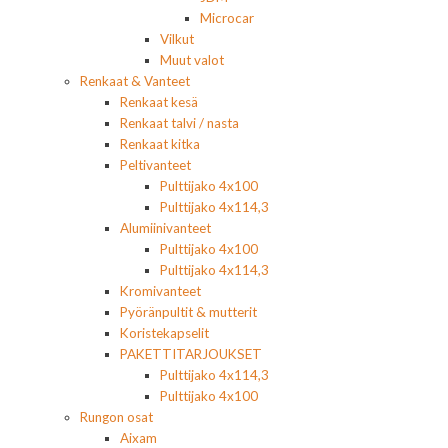
Microcar
Vilkut
Muut valot
Renkaat & Vanteet
Renkaat kesä
Renkaat talvi / nasta
Renkaat kitka
Peltivanteet
Pulttijako 4x100
Pulttijako 4x114,3
Alumiinivanteet
Pulttijako 4x100
Pulttijako 4x114,3
Kromivanteet
Pyöränpultit & mutterit
Koristekapselit
PAKETTITARJOUKSET
Pulttijako 4x114,3
Pulttijako 4x100
Rungon osat
Aixam