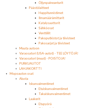
Öljynpaineanturit
Päästölaitteet
Happitunnistimet
Ilmamäärämittarit
Katalysaattorit
Sähköosat
Venttiilit
Pakoputkistot ja tiivisteet
Pakosarjat ja tiivisteet
Muuta autoon
Varaosatori (USA-autot) - TEE LÖYTÖJÄ!
Varaosatori (muut) - POISTOJA!
PURKUAUTOT
LAHJAKORTTI
Mopoauton osat
Alusta
Iskunvaimentimet
Etuiskunvaimentimet
Takaiskunvaimentimet
Laakerit
Etupyörä