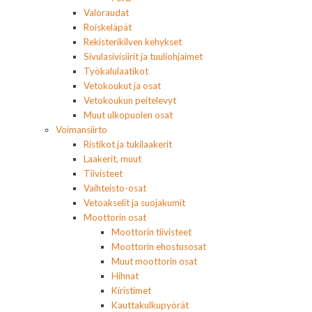
Valoraudat
Roiskeläpät
Rekisterikilven kehykset
Sivulasivisiirit ja tuuliohjaimet
Työkalulaatikot
Vetokoukut ja osat
Vetokoukun peitelevyt
Muut ulkopuolen osat
Voimansiirto
Ristikot ja tukilaakerit
Laakerit, muut
Tiivisteet
Vaihteisto-osat
Vetoakselit ja suojakumit
Moottorin osat
Moottorin tiivisteet
Moottorin ehostusosat
Muut moottorin osat
Hihnat
Kiristimet
Kauttakulkupyörät