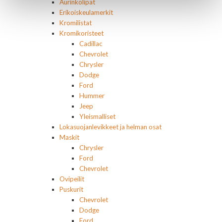
Aurinkolipat
Erikoiskeulamerkit
Kromilistat
Kromikoristeet
Cadillac
Chevrolet
Chrysler
Dodge
Ford
Hummer
Jeep
Yleismalliset
Lokasuojanlevikkeet ja helman osat
Maskit
Chrysler
Ford
Chevrolet
Ovipeilit
Puskurit
Chevrolet
Dodge
Ford