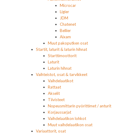
Microcar
Ligier
JDM
Chatenet
Bellier
Aixam
Muut pakoputken osat
Startit, laturit & laturin hihnat
Starttimoottorit
Laturit
Laturin hihnat
Vaihteistot, osat & tarvikkeet
Vaihdelaatikot
Rattaat
Akselit
Tiivisteet
Nopeusmittarin pyörittimet / anturit
Korjaussarjat
Vaihdelaatikon lohkot
Muut vaihdelaatikon osat
Variaattorit, osat