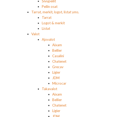
Sivupeilit
Peilin osat
Tarrat, merkit, logot, listat yms.
Tarrat
Logot & merkit
Listat
Valot
Ajovalot
Aixam
Bellier
Casalini
Chatenet
Grecav
Ligier
JDM
Microcar
Takavalot
Aixam
Bellier
Chatenet
Ligier
JDM