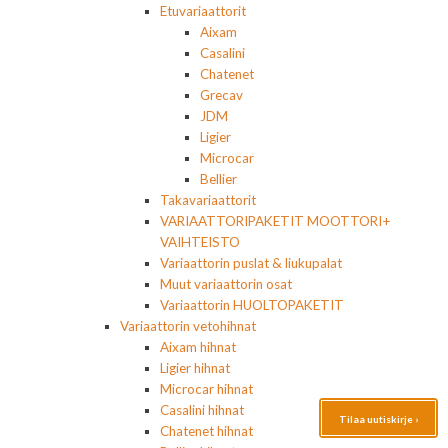
Etuvariaattorit
Aixam
Casalini
Chatenet
Grecav
JDM
Ligier
Microcar
Bellier
Takavariaattorit
VARIAATTORIPAKETIT MOOTTORI+
VAIHTEISTO
Variaattorin puslat & liukupalat
Muut variaattorin osat
Variaattorin HUOLTOPAKETIT
Variaattorin vetohihnat
Aixam hihnat
Ligier hihnat
Microcar hihnat
Casalini hihnat
Tilaa uutiskirje ›
Chatenet hihnat