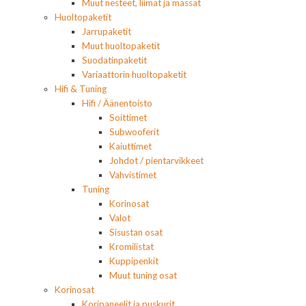
Muut nesteet, liimat ja massat
Huoltopaketit
Jarrupaketit
Muut huoltopaketit
Suodatinpaketit
Variaattorin huoltopaketit
Hifi & Tuning
Hifi / Äänentoisto
Soittimet
Subwooferit
Kaiuttimet
Johdot / pientarvikkeet
Vahvistimet
Tuning
Korinosat
Valot
Sisustan osat
Kromilistat
Kuppipenkit
Muut tuning osat
Korinosat
Koripaneelit ja puskurit