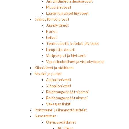
Jarruliittimet ja ilmausruuvit
Muut jarruosat
Laakerit ja akselitiivisteet
Jäähdyttimet ja osat
Jäähdyttimet
Korkit
Letkut
Termostaatit, kotelot, tiivisteet
Lämpötila-anturit
Vesipumput ja tiivisteet
Vapaatuulettimet ja viskokytkimet
Kiinnikkeet ja pidikkeet
Nivelet ja puslat
Alapallonivelet
Yläpallonivelet
Raidetangonpäät sisempi
Raidetangonpäät ulompi
Vakaajan linkit
Polttoaine- ja ilmanottolaitteet
Suodattimet
Öljynsuodattimet
AC Delco