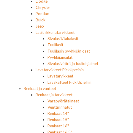
Dodge
Chrysler
Pontiac
Buick
Jeep
Lasit, ikkunatarvikkeet
Sivulasit/takalasit
Tuulilasit
Tuulilasin pyyhkijän osat
Pyyhkijänsulat
Sivulasivisiirit ja tuuliohjaimet
Lavatarvikkeet PickUp:eihin
Lavatarvikkeet
Lavakatteet Pick Up:eihin
Renkaat ja vanteet
Renkaat ja tarvikkeet
Varapyörätelineet
Venttiilinhatut
Renkaat 14"
Renkaat 15"
Renkaat 16"
Renkaat 16,5"