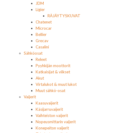
JDM
Ligier
RÄJÄYTYSKUVAT
Chatenet
Microcar
Bellier
Grecav
Casalini
Sähköosat
Releet
Pyyhkijän moottorit
Katkaisijat & viikset
Akut
Virtalukot & muut lukot
Muut sähkö-osat
Vaijerit
Kaasuvaijerit
Käsijarruvaijerit
Vaihteiston vaijerit
Nopeusmittarin vaijerit
Konepeiton vaijerit