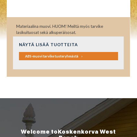
Materiaalina muovi. HUOM! Meiltä myös tarvike
lasikuituosat sekä alkuperäisosat.
NÄYTÄ LISÄÄ TUOTTEITA
ABS-muovi tarvike tuoteryhmästä
Welcome to
Koskenkorva
West