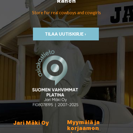
Ranch
Store for real cowboys
and cowgirls
TILAA UUTISKIRJE ›
Myymälä ja
Jari Mäki Oy
korjaamon