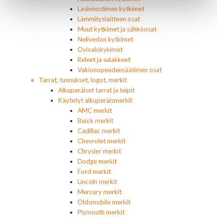
Lasinnostimen kytkimet
Lämmityslaitteen osat
Muut kytkimet ja sähköosat
Nelivedon kytkimet
Ovivalokykimet
Releet ja sulakkeet
Vakionopeudensäätimen osat
Tarrat, tunnukset, logot, merkit
Alkuperäiset tarrat ja teipit
Käytetyt alkuperäismerkit
AMC merkit
Buick merkit
Cadillac merkit
Chevrolet merkit
Chrysler merkit
Dodge merkit
Ford merkit
Lincoln merkit
Mercury merkit
Oldsmobile merkit
Plymouth merkit