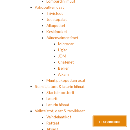
Lombardini muut
Pakoputken osat
Tiivisteet
Joustopalat
Alkuputket
Keskiputket
Äänenvaimentimet
Microcar
Ligier
JDM
Chatenet
Bellier
Aixam
Muut pakoputken osat
Startit, laturit & laturin hihnat
Starttimoottorit
Laturit
Laturin hihnat
Vaihteistot, osat & tarvikkeet
Vaihdelaatikot
Tilaa uutiskirje ›
Rattaat
Akselit