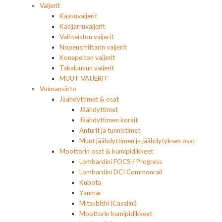
Vaijerit
Kaasuvaijerit
Käsijarruvaijerit
Vaihteiston vaijerit
Nopeusmittarin vaijerit
Konepeiton vaijerit
Takaluukun vaijerit
MUUT VAIJERIT
Voimansiirto
Jäähdyttimet & osat
Jäähdyttimet
Jäähdyttimen korkit
Anturit ja tunnistimet
Muut jäähdyttimen ja jäähdytyksen osat
Moottorin osat & kumipidikkeet
Lombardini FOCS / Progress
Lombardini DCI Commonrail
Kubota
Yanmar
Mitsubishi (Casalini)
Moottorin kumipidikkeet