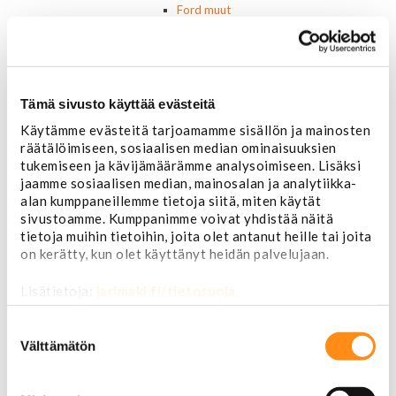
Ford muut
Lincoln
Hummer
Jeep
Takavalot
Cadillac
Tämä sivusto käyttää evästeitä
Chevrolet
Käytämme evästeitä tarjoamamme sisällön ja mainosten
Corvette
räätälöimiseen, sosiaalisen median ominaisuuksien
Chrysler
tukemiseen ja kävijämäärämme analysoimiseen. Lisäksi
Dodge
jaamme sosiaalisen median, mainosalan ja analytiikka-
Ford P/U
alan kumppaneillemme tietoja siitä, miten käytät
Ford muut
sivustoamme. Kumppanimme voivat yhdistää näitä
Hummer
tietoja muihin tietoihin, joita olet antanut heille tai joita
Jeep
on kerätty, kun olet käyttänyt heidän palvelujaan.
Lincoln
Muut
Lisätietoja:
jarimaki.fi/tietosuoja
Parkit / Vilkut
Sumu- ja peruutusvalot
Suostumuksen
valinta
Sivuvalot ja markerit
Välttämätön
Polttimot
Sähköosat