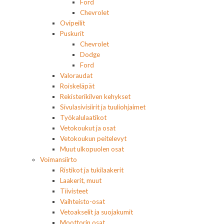
Ford
Chevrolet
Ovipeilit
Puskurit
Chevrolet
Dodge
Ford
Valoraudat
Roiskeläpät
Rekisterikilven kehykset
Sivulasivisiirit ja tuuliohjaimet
Työkalulaatikot
Vetokoukut ja osat
Vetokoukun peitelevyt
Muut ulkopuolen osat
Voimansiirto
Ristikot ja tukilaakerit
Laakerit, muut
Tiivisteet
Vaihteisto-osat
Vetoakselit ja suojakumit
Moottorin osat