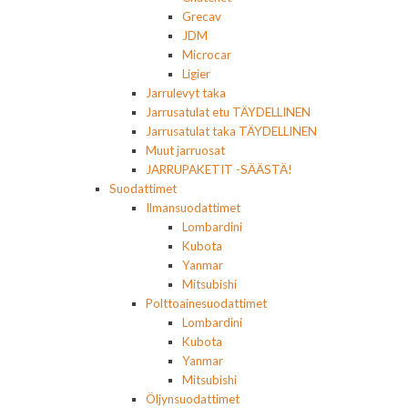
Grecav
JDM
Microcar
Ligier
Jarrulevyt taka
Jarrusatulat etu TÄYDELLINEN
Jarrusatulat taka TÄYDELLINEN
Muut jarruosat
JARRUPAKETIT -SÄÄSTÄ!
Suodattimet
Ilmansuodattimet
Lombardini
Kubota
Yanmar
Mitsubishi
Polttoainesuodattimet
Lombardini
Kubota
Yanmar
Mitsubishi
Öljynsuodattimet