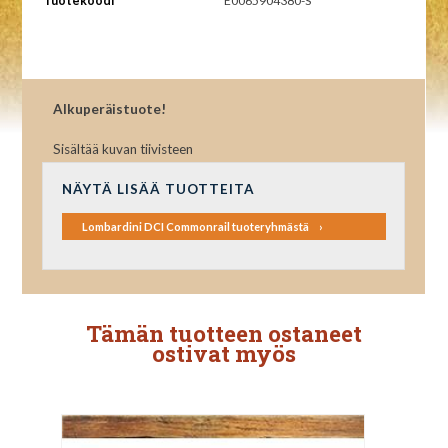
Tuotekoodi
E0065904380-S
Alkuperäistuote!
Sisältää kuvan tiivisteen
NÄYTÄ LISÄÄ TUOTTEITA
Lombardini DCI Commonrail tuoteryhmästä
Tämän tuotteen ostaneet
ostivat myös