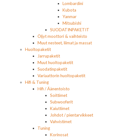
Lombardini
Kubota
Yanmar
Mitsubishi
SUODATINPAKETIT
Öljyt moottori & vaihteisto
Muut nesteet, liimat ja massat
Huoltopaketit
Jarrupaketit
Muut huoltopaketit
Suodatinpaketit
Variaattorin huoltopaketit
Hifi & Tuning
Hifi / Äänentoisto
Soittimet
Subwooferit
Kaiuttimet
Johdot / pientarvikkeet
Vahvistimet
Tuning
Korinosat