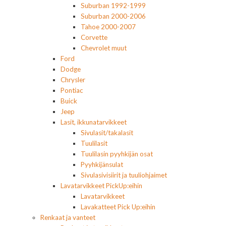
Suburban 1992-1999
Suburban 2000-2006
Tahoe 2000-2007
Corvette
Chevrolet muut
Ford
Dodge
Chrysler
Pontiac
Buick
Jeep
Lasit, ikkunatarvikkeet
Sivulasit/takalasit
Tuulilasit
Tuulilasin pyyhkijän osat
Pyyhkijänsulat
Sivulasivisiirit ja tuuliohjaimet
Lavatarvikkeet PickUp:eihin
Lavatarvikkeet
Lavakatteet Pick Up:eihin
Renkaat ja vanteet