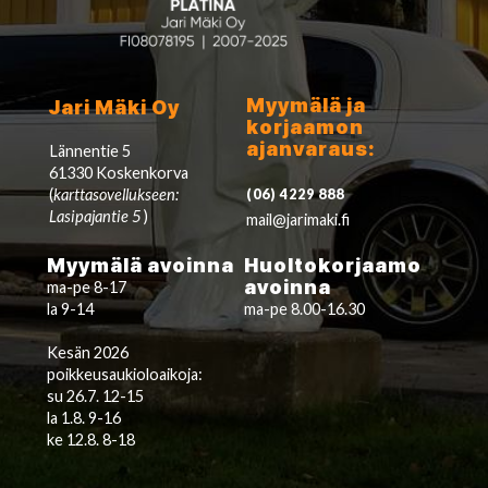
Myymälä ja
Jari Mäki Oy
korjaamon
ajanvaraus:
Lännentie 5
61330 Koskenkorva
(
karttasovellukseen:
(06) 4229 888
Lasipajantie 5
)
mail@jarimaki.fi
Myymälä avoinna
Huoltokorjaamo
avoinna
ma-pe 8-17
la 9-14
ma-pe 8.00-16.30
Kesän 2026
poikkeusaukioloaikoja:
su 26.7. 12-15
la 1.8. 9-16
ke 12.8. 8-18