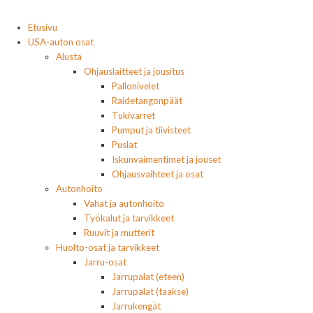
Etusivu
USA-auton osat
Alusta
Ohjauslaitteet ja jousitus
Pallonivelet
Raidetangonpäät
Tukivarret
Pumput ja tiivisteet
Puslat
Iskunvaimentimet ja jouset
Ohjausvaihteet ja osat
Autonhoito
Vahat ja autonhoito
Työkalut ja tarvikkeet
Ruuvit ja mutterit
Huolto-osat ja tarvikkeet
Jarru-osat
Jarrupalat (eteen)
Jarrupalat (taakse)
Jarrukengät