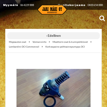
Myymälä
06 4229 888
Huoltokorjaamo
0400 654 888
‹ Edellinen
»
»
»
Mopoauton osat
Voimansiirto
Moottorin osat & kumipidikkeet
»
Lombardini DCI Commonrail
Korkeapaine polttoainepumppu DCI