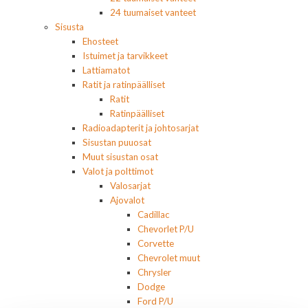
24 tuumaiset vanteet
Sisusta
Ehosteet
Istuimet ja tarvikkeet
Lattiamatot
Ratit ja ratinpäälliset
Ratit
Ratinpäälliset
Radioadapterit ja johtosarjat
Sisustan puuosat
Muut sisustan osat
Valot ja polttimot
Valosarjat
Ajovalot
Cadillac
Chevorlet P/U
Corvette
Chevrolet muut
Chrysler
Dodge
Ford P/U