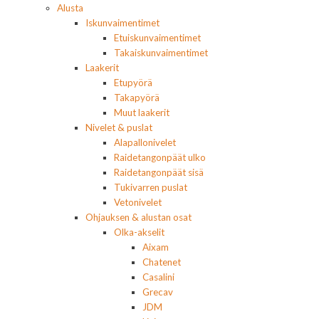
Alusta
Iskunvaimentimet
Etuiskunvaimentimet
Takaiskunvaimentimet
Laakerit
Etupyörä
Takapyörä
Muut laakerit
Nivelet & puslat
Alapallonivelet
Raidetangonpäät ulko
Raidetangonpäät sisä
Tukivarren puslat
Vetonivelet
Ohjauksen & alustan osat
Olka-akselit
Aixam
Chatenet
Casalini
Grecav
JDM