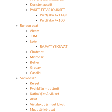
Koristekapselit
PAKETTITARJOUKSET
Pulttijako 4x114,3
Pulttijako 4x100
Rungon osat
Aixam
JDM
Ligier
RÄJÄYTYSKUVAT
Chatenet
Microcar
Bellier
Grecav
Casalini
Sähköosat
Releet
Pyyhkijän moottorit
Katkaisijat & viikset
Akut
Virtalukot & muut lukot
Muut sähkö-osat