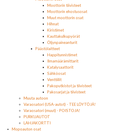
Moottorin tiivisteet
Moottorin ehostusosat
Muut moottorin osat
Hihnat
Kiristimet
Kauttakulkupyörät
Öljynpaineanturit
Päästölaitteet
Happitunnistimet
Ilmamäärämittarit
Katalysaattorit
Sähköosat
Venttiilit
Pakoputkistot ja tiivisteet
Pakosarjat ja tiivisteet
Muuta autoon
Varaosatori (USA-autot) - TEE LÖYTÖJÄ!
Varaosatori (muut) - POISTOJA!
PURKUAUTOT
LAHJAKORTTI
Mopoauton osat