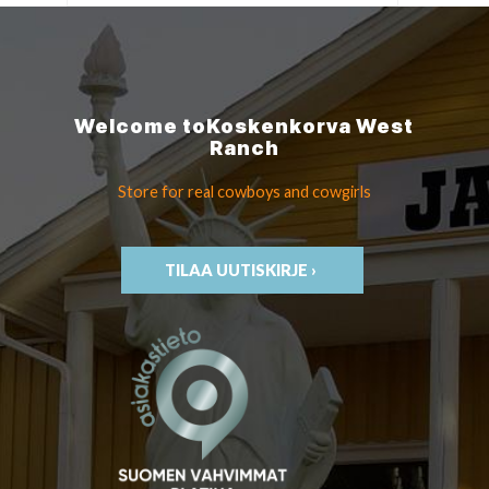
Welcome to
Koskenkorva
West
Ranch
Store for real cowboys
and cowgirls
TILAA UUTISKIRJE ›