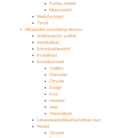
Pontiac merkit
Muut merkit
Merkit ja logot
Tarrat
Ulkopuolen varusteet ja ehostus
Astinlaudat ja -putket
Aurinkolipat
Erikoiskeulamerkit
Kromilistat
Kromikoristeet
Cadillac
Chevrolet
Chrysler
Dodge
Ford
Hummer
Jeep
Yleismalliset
Lokasuojanlevikkeet ja helman osat
Maskit
Chrysler