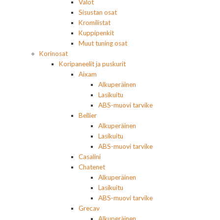
Valot
Sisustan osat
Kromilistat
Kuppipenkit
Muut tuning osat
Korinosat
Koripaneelit ja puskurit
Aixam
Alkuperäinen
Lasikuitu
ABS-muovi tarvike
Bellier
Alkuperäinen
Lasikuitu
ABS-muovi tarvike
Casalini
Chatenet
Alkuperäinen
Lasikuitu
ABS-muovi tarvike
Grecav
Alkuperäinen