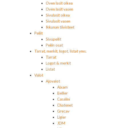
Oven lasit oikea
Oven lasit vasen
Sivulasit oikea
Sivulasit vasen
Ikkunan tiivisteet
Peilit
Sivupeilit
Peilin osat
Tarrat, merkit, logot, listat yms.
Tarrat
Logot & merkit
Listat
Valot
Ajovalot
Aixam
Bellier
Casalini
Chatenet
Grecav
Ligier
JDM