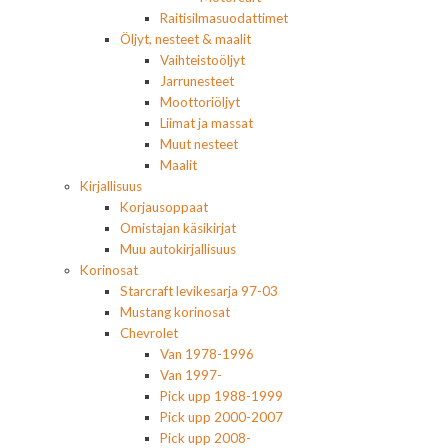
Raitisilmasuodattimet
Öljyt, nesteet & maalit
Vaihteistoöljyt
Jarrunesteet
Moottoriöljyt
Liimat ja massat
Muut nesteet
Maalit
Kirjallisuus
Korjausoppaat
Omistajan käsikirjat
Muu autokirjallisuus
Korinosat
Starcraft levikesarja 97-03
Mustang korinosat
Chevrolet
Van 1978-1996
Van 1997-
Pick upp 1988-1999
Pick upp 2000-2007
Pick upp 2008-