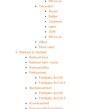
Microcar
Takavalot
Aixam
Bellier
Chatenet
Ligier
JDM
Microcar
Vilkut
Muut valot
Renkaat & Vanteet
Renkaat kesä
Renkaat talvi / nasta
Renkaat kitka
Peltivanteet
Pulttijako 4x100
Pulttijako 4x114,3
Alumiinivanteet
Pulttijako 4x100
Pulttijako 4x114,3
Kromivanteet
Pyöränpultit & mutterit