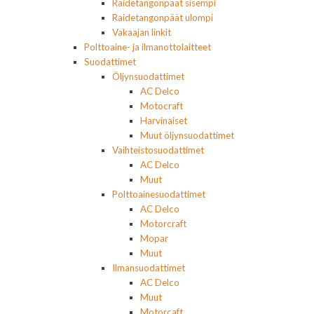
Raidetangonpäät sisempi
Raidetangonpäät ulompi
Vakaajan linkit
Polttoaine- ja ilmanottolaitteet
Suodattimet
Öljynsuodattimet
AC Delco
Motocraft
Harvinaiset
Muut öljynsuodattimet
Vaihteistosuodattimet
AC Delco
Muut
Polttoainesuodattimet
AC Delco
Motorcraft
Mopar
Muut
Ilmansuodattimet
AC Delco
Muut
Motorcaft