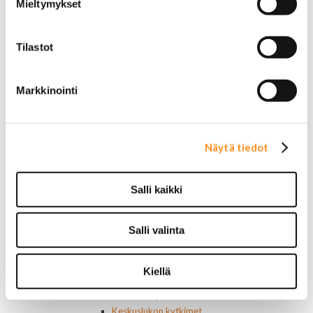
Akut
Mieltymykset
Lasinnostin- ja keskuslukon moottorit
Laturit ja laturin osat
Tilastot
Laturit
Laturin osat
Lämmitys ja ilmastointi
Markkinointi
Etuvastukset
Kennot
Kompressorit ja osat
Käyttöpaneelit / kytkimet
Näytä tiedot
Moottorit
Ilmastoinnin osat
Muut
Salli kaikki
Ohjainlaitteet
Startit ja startin osat
Starttimoottorit
Salli valinta
Starttimoottorin osat
Sytytysosat
Sähköosat
Kiellä
Ajovalokytkimet
Jarruvalokytkimet
Keskuslukon kytkimet