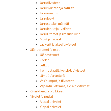
Jarrutiivisteet
Jarrusylinterit ja satulat
Jarrurummut
Jarrulevyt
Jarrusatulan männät
Jarruletkut ja -vaijerit
Jarruliittimet ja ilmausruuvit
Muut jarruosat
Laakerit ja akselitiivisteet
Jäähdyttimet ja osat
Jäähdyttimet
Korkit
Letkut
Termostaatit, kotelot, tiivisteet
Lämpötila-anturit
Vesipumput ja tiivisteet
Vapaatuulettimet ja viskokytkimet
Kiinnikkeet ja pidikkeet
Nivelet ja puslat
Alapallonivelet
Yläpallonivelet