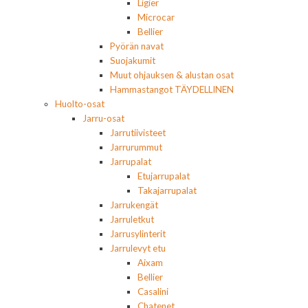
Ligier
Microcar
Bellier
Pyörän navat
Suojakumit
Muut ohjauksen & alustan osat
Hammastangot TÄYDELLINEN
Huolto-osat
Jarru-osat
Jarrutiivisteet
Jarrurummut
Jarrupalat
Etujarrupalat
Takajarrupalat
Jarrukengät
Jarruletkut
Jarrusylinterit
Jarrulevyt etu
Aixam
Bellier
Casalini
Chatenet