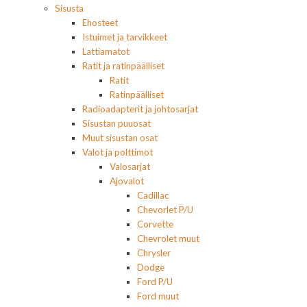
Sisusta
Ehosteet
Istuimet ja tarvikkeet
Lattiamatot
Ratit ja ratinpäälliset
Ratit
Ratinpäälliset
Radioadapterit ja johtosarjat
Sisustan puuosat
Muut sisustan osat
Valot ja polttimot
Valosarjat
Ajovalot
Cadillac
Chevorlet P/U
Corvette
Chevrolet muut
Chrysler
Dodge
Ford P/U
Ford muut