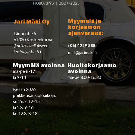
Myymälä ja
Jari Mäki Oy
korjaamon
ajanvaraus:
Lännentie 5
61330 Koskenkorva
(
karttasovellukseen:
(06) 4229 888
Lasipajantie 5
)
mail@jarimaki.fi
Myymälä avoinna
Huoltokorjaamo
avoinna
ma-pe 8-17
la 9-14
ma-pe 8.00-16.30
Kesän 2026
poikkeusaukioloaikoja:
su 26.7. 12-15
la 1.8. 9-16
ke 12.8. 8-18