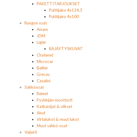
PAKETTITARJOUKSET
Pulttijako 4x114,3
Pulttijako 4x100
Rungon osat
Aixam
JDM
Ligier
RÄJÄYTYSKUVAT
Chatenet
Microcar
Bellier
Grecav
Casalini
Sähköosat
Releet
Pyyhkijän moottorit
Katkaisijat & viikset
Akut
Virtalukot & muut lukot
Muut sähkö-osat
Vaijerit