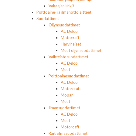
Vakaajan linkit
Polttoaine- ja ilmanottolaitteet
Suodattimet
Öljynsuodattimet
AC Delco
Motocraft
Harvinaiset
Muut öljynsuodattimet
Vaihteistosuodattimet
AC Delco
Muut
Polttoainesuodattimet
AC Delco
Motorcraft
Mopar
Muut
Ilmansuodattimet
AC Delco
Muut
Motorcaft
Raitisilmasuodattimet