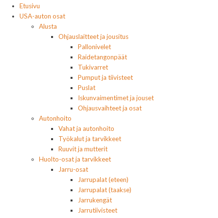
Etusivu
USA-auton osat
Alusta
Ohjauslaitteet ja jousitus
Pallonivelet
Raidetangonpäät
Tukivarret
Pumput ja tiivisteet
Puslat
Iskunvaimentimet ja jouset
Ohjausvaihteet ja osat
Autonhoito
Vahat ja autonhoito
Työkalut ja tarvikkeet
Ruuvit ja mutterit
Huolto-osat ja tarvikkeet
Jarru-osat
Jarrupalat (eteen)
Jarrupalat (taakse)
Jarrukengät
Jarrutiivisteet