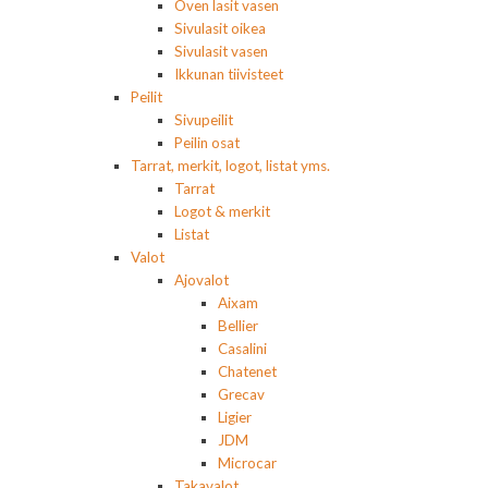
Oven lasit vasen
Sivulasit oikea
Sivulasit vasen
Ikkunan tiivisteet
Peilit
Sivupeilit
Peilin osat
Tarrat, merkit, logot, listat yms.
Tarrat
Logot & merkit
Listat
Valot
Ajovalot
Aixam
Bellier
Casalini
Chatenet
Grecav
Ligier
JDM
Microcar
Takavalot