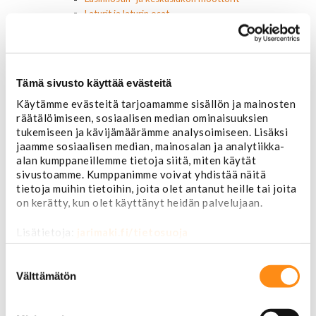
Laturit ja laturin osat
Laturit
Laturin osat
Lämmitys ja ilmastointi
Etuvastukset
Tämä sivusto käyttää evästeitä
Kennot
Kompressorit ja osat
Käytämme evästeitä tarjoamamme sisällön ja mainosten
räätälöimiseen, sosiaalisen median ominaisuuksien
Käyttöpaneelit / kytkimet
tukemiseen ja kävijämäärämme analysoimiseen. Lisäksi
Moottorit
jaamme sosiaalisen median, mainosalan ja analytiikka-
Ilmastoinnin osat
alan kumppaneillemme tietoja siitä, miten käytät
Muut
sivustoamme. Kumppanimme voivat yhdistää näitä
Ohjainlaitteet
tietoja muihin tietoihin, joita olet antanut heille tai joita
Startit ja startin osat
on kerätty, kun olet käyttänyt heidän palvelujaan.
Starttimoottorit
Starttimoottorin osat
Lisätietoja:
jarimaki.fi/tietosuoja
Sytytysosat
Sähköosat
Suostumuksen
Ajovalokytkimet
valinta
Välttämätön
Jarruvalokytkimet
Keskuslukon kytkimet
Lasinnostimen kytkimet