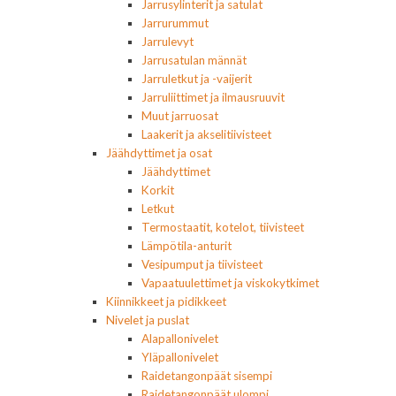
Jarrusylinterit ja satulat
Jarrurummut
Jarrulevyt
Jarrusatulan männät
Jarruletkut ja -vaijerit
Jarruliittimet ja ilmausruuvit
Muut jarruosat
Laakerit ja akselitiivisteet
Jäähdyttimet ja osat
Jäähdyttimet
Korkit
Letkut
Termostaatit, kotelot, tiivisteet
Lämpötila-anturit
Vesipumput ja tiivisteet
Vapaatuulettimet ja viskokytkimet
Kiinnikkeet ja pidikkeet
Nivelet ja puslat
Alapallonivelet
Yläpallonivelet
Raidetangonpäät sisempi
Raidetangonpäät ulompi