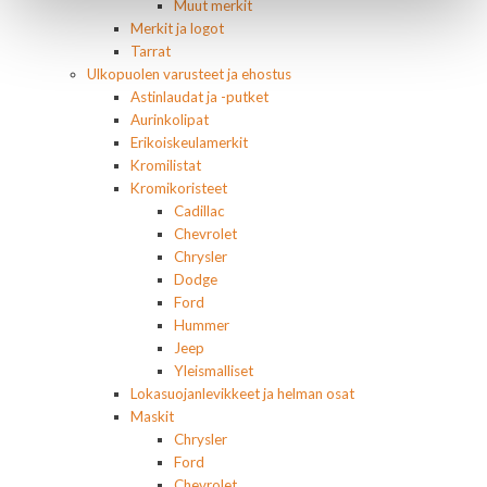
Muut merkit
Merkit ja logot
Tarrat
Ulkopuolen varusteet ja ehostus
Astinlaudat ja -putket
Aurinkolipat
Erikoiskeulamerkit
Kromilistat
Kromikoristeet
Cadillac
Chevrolet
Chrysler
Dodge
Ford
Hummer
Jeep
Yleismalliset
Lokasuojanlevikkeet ja helman osat
Maskit
Chrysler
Ford
Chevrolet