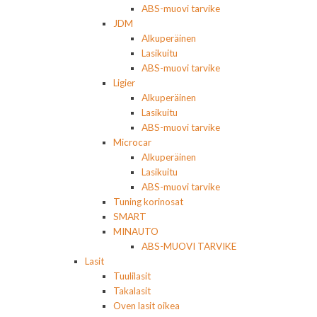
ABS-muovi tarvike
JDM
Alkuperäinen
Lasikuitu
ABS-muovi tarvike
Ligier
Alkuperäinen
Lasikuitu
ABS-muovi tarvike
Microcar
Alkuperäinen
Lasikuitu
ABS-muovi tarvike
Tuning korinosat
SMART
MINAUTO
ABS-MUOVI TARVIKE
Lasit
Tuulilasit
Takalasit
Oven lasit oikea