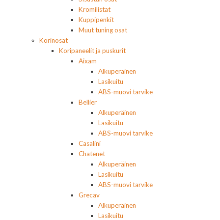
Kromilistat
Kuppipenkit
Muut tuning osat
Korinosat
Koripaneelit ja puskurit
Aixam
Alkuperäinen
Lasikuitu
ABS-muovi tarvike
Bellier
Alkuperäinen
Lasikuitu
ABS-muovi tarvike
Casalini
Chatenet
Alkuperäinen
Lasikuitu
ABS-muovi tarvike
Grecav
Alkuperäinen
Lasikuitu