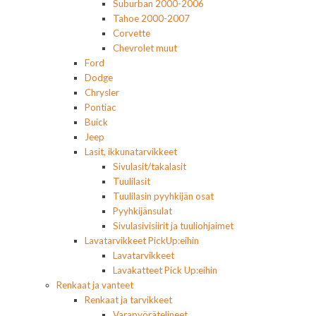
Suburban 2000-2006
Tahoe 2000-2007
Corvette
Chevrolet muut
Ford
Dodge
Chrysler
Pontiac
Buick
Jeep
Lasit, ikkunatarvikkeet
Sivulasit/takalasit
Tuulilasit
Tuulilasin pyyhkijän osat
Pyyhkijänsulat
Sivulasivisiirit ja tuuliohjaimet
Lavatarvikkeet PickUp:eihin
Lavatarvikkeet
Lavakatteet Pick Up:eihin
Renkaat ja vanteet
Renkaat ja tarvikkeet
Varapyörätelineet