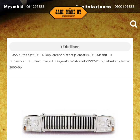
Myymälä
06 4229 888
Huoltokorjaamo
0400 654 888
‹ Edellinen
»
»
»
USA-auton osat
Ulkopuolen varusteet ja ehostus
Maskit
»
Chevrolet
Kromimaski LED-ajovaloilla Silverado 1999-2002, Suburban / Tahoe
2000-06