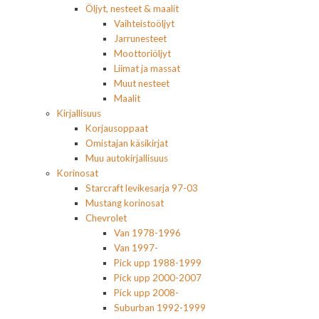
Öljyt, nesteet & maalit
Vaihteistoöljyt
Jarrunesteet
Moottoriöljyt
Liimat ja massat
Muut nesteet
Maalit
Kirjallisuus
Korjausoppaat
Omistajan käsikirjat
Muu autokirjallisuus
Korinosat
Starcraft levikesarja 97-03
Mustang korinosat
Chevrolet
Van 1978-1996
Van 1997-
Pick upp 1988-1999
Pick upp 2000-2007
Pick upp 2008-
Suburban 1992-1999