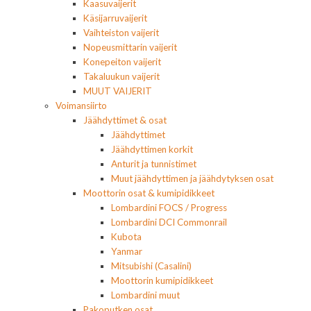
Kaasuvaijerit
Käsijarruvaijerit
Vaihteiston vaijerit
Nopeusmittarin vaijerit
Konepeiton vaijerit
Takaluukun vaijerit
MUUT VAIJERIT
Voimansiirto
Jäähdyttimet & osat
Jäähdyttimet
Jäähdyttimen korkit
Anturit ja tunnistimet
Muut jäähdyttimen ja jäähdytyksen osat
Moottorin osat & kumipidikkeet
Lombardini FOCS / Progress
Lombardini DCI Commonrail
Kubota
Yanmar
Mitsubishi (Casalini)
Moottorin kumipidikkeet
Lombardini muut
Pakoputken osat