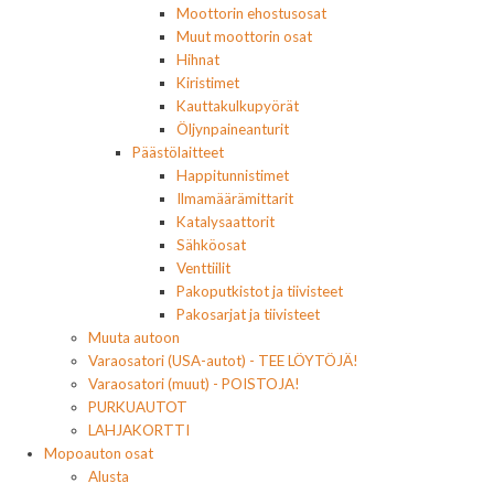
Moottorin ehostusosat
Muut moottorin osat
Hihnat
Kiristimet
Kauttakulkupyörät
Öljynpaineanturit
Päästölaitteet
Happitunnistimet
Ilmamäärämittarit
Katalysaattorit
Sähköosat
Venttiilit
Pakoputkistot ja tiivisteet
Pakosarjat ja tiivisteet
Muuta autoon
Varaosatori (USA-autot) - TEE LÖYTÖJÄ!
Varaosatori (muut) - POISTOJA!
PURKUAUTOT
LAHJAKORTTI
Mopoauton osat
Alusta