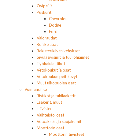
Ovipeilit
Puskurit
Chevrolet
Dodge
Ford
Valoraudat
Roiskeläpät
Rekisterikilven kehykset
Sivulasivisiirit ja tuuliohjaimet
Työkalulaatikot
Vetokoukut ja osat
Vetokoukun peitelevyt
Muut ulkopuolen osat
Voimansiirto
Ristikot ja tukilaakerit
Laakerit, muut
Tiivisteet
Vaihteisto-osat
Vetoakselit ja suojakumit
Moottorin osat
Moottorin tiivisteet