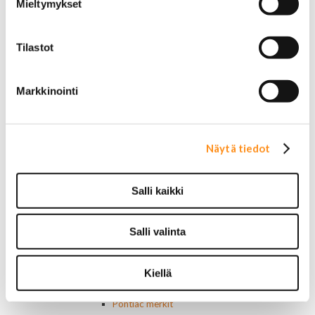
Mieltymykset
Lämmityslaitteen osat
Muut kytkimet ja sähköosat
Nelivedon kytkimet
Tilastot
Ovivalokykimet
Releet ja sulakkeet
Vakionopeudensäätimen osat
Markkinointi
Tarrat, tunnukset, logot, merkit
Alkuperäiset tarrat ja teipit
Käytetyt alkuperäismerkit
AMC merkit
Näytä tiedot
Buick merkit
Cadillac merkit
Chevrolet merkit
Salli kaikki
Chrysler merkit
Dodge merkit
Ford merkit
Salli valinta
Lincoln merkit
Mercury merkit
Kiellä
Oldsmobile merkit
Plymouth merkit
Pontiac merkit