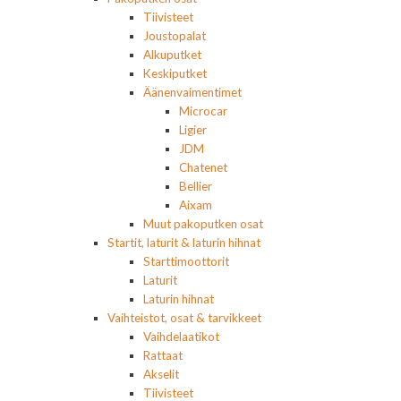
Tiivisteet
Joustopalat
Alkuputket
Keskiputket
Äänenvaimentimet
Microcar
Ligier
JDM
Chatenet
Bellier
Aixam
Muut pakoputken osat
Startit, laturit & laturin hihnat
Starttimoottorit
Laturit
Laturin hihnat
Vaihteistot, osat & tarvikkeet
Vaihdelaatikot
Rattaat
Akselit
Tiivisteet