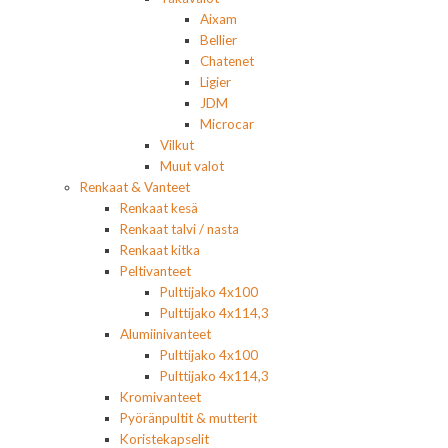
Aixam
Bellier
Chatenet
Ligier
JDM
Microcar
Vilkut
Muut valot
Renkaat & Vanteet
Renkaat kesä
Renkaat talvi / nasta
Renkaat kitka
Peltivanteet
Pulttijako 4x100
Pulttijako 4x114,3
Alumiinivanteet
Pulttijako 4x100
Pulttijako 4x114,3
Kromivanteet
Pyöränpultit & mutterit
Koristekapselit