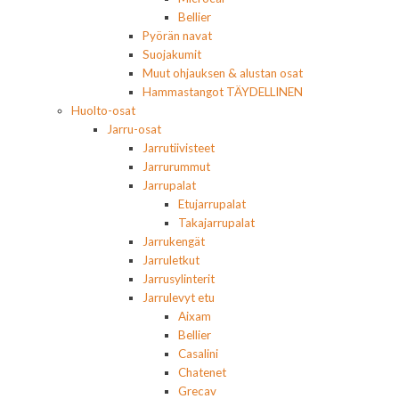
Bellier
Pyörän navat
Suojakumit
Muut ohjauksen & alustan osat
Hammastangot TÄYDELLINEN
Huolto-osat
Jarru-osat
Jarrutiivisteet
Jarrurummut
Jarrupalat
Etujarrupalat
Takajarrupalat
Jarrukengät
Jarruletkut
Jarrusylinterit
Jarrulevyt etu
Aixam
Bellier
Casalini
Chatenet
Grecav