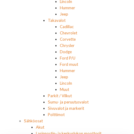
Lincoln
Hummer
Jeep
Takavalot
Cadillac
Chevrolet
Corvette
Chrysler
Dodge
Ford P/U
Ford muut
Hummer
Jeep
Lincoln
Muut
Parkit / Vilkut
Sumu- ja peruutusvalot
Sivuvalot ja markerit
Polttimot
Sähköosat
Akut
Lasinnostin- ja keskuslukon moottorit