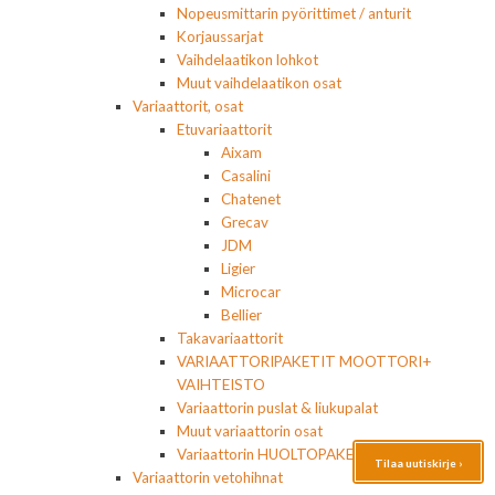
Nopeusmittarin pyörittimet / anturit
Korjaussarjat
Vaihdelaatikon lohkot
Muut vaihdelaatikon osat
Variaattorit, osat
Etuvariaattorit
Aixam
Casalini
Chatenet
Grecav
JDM
Ligier
Microcar
Bellier
Takavariaattorit
VARIAATTORIPAKETIT MOOTTORI+
VAIHTEISTO
Variaattorin puslat & liukupalat
Muut variaattorin osat
Variaattorin HUOLTOPAKETIT
Tilaa uutiskirje ›
Variaattorin vetohihnat