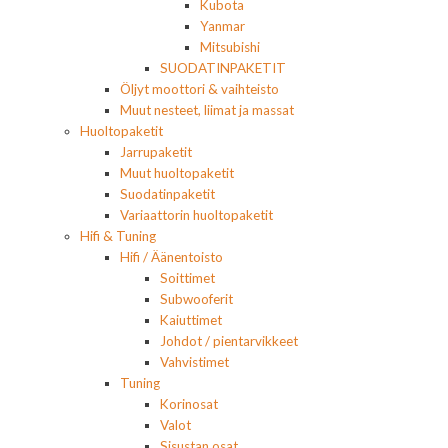
Kubota
Yanmar
Mitsubishi
SUODATINPAKETIT
Öljyt moottori & vaihteisto
Muut nesteet, liimat ja massat
Huoltopaketit
Jarrupaketit
Muut huoltopaketit
Suodatinpaketit
Variaattorin huoltopaketit
Hifi & Tuning
Hifi / Äänentoisto
Soittimet
Subwooferit
Kaiuttimet
Johdot / pientarvikkeet
Vahvistimet
Tuning
Korinosat
Valot
Sisustan osat