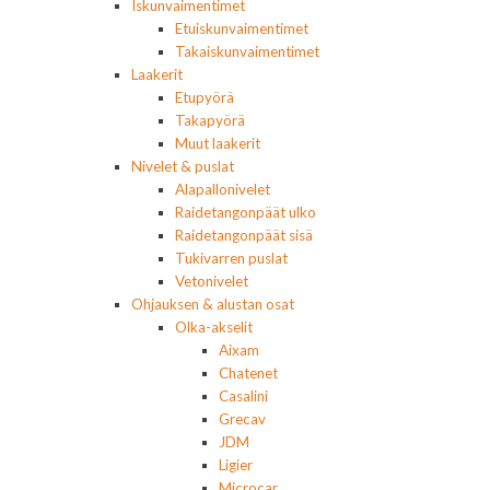
Iskunvaimentimet
Etuiskunvaimentimet
Takaiskunvaimentimet
Laakerit
Etupyörä
Takapyörä
Muut laakerit
Nivelet & puslat
Alapallonivelet
Raidetangonpäät ulko
Raidetangonpäät sisä
Tukivarren puslat
Vetonivelet
Ohjauksen & alustan osat
Olka-akselit
Aixam
Chatenet
Casalini
Grecav
JDM
Ligier
Microcar