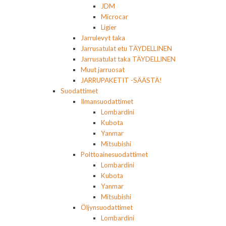
JDM
Microcar
Ligier
Jarrulevyt taka
Jarrusatulat etu TÄYDELLINEN
Jarrusatulat taka TÄYDELLINEN
Muut jarruosat
JARRUPAKETIT -SÄÄSTÄ!
Suodattimet
Ilmansuodattimet
Lombardini
Kubota
Yanmar
Mitsubishi
Polttoainesuodattimet
Lombardini
Kubota
Yanmar
Mitsubishi
Öljynsuodattimet
Lombardini