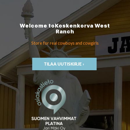
Welcome to
Koskenkorva
West
Ranch
Store for real cowboys
and cowgirls
TILAA UUTISKIRJE ›