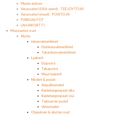
Muuta autoon
Varaosatori (USA-autot) - TEE LÖYTÖJÄ!
Varaosatori (muut) - POISTOJA!
PURKUAUTOT
LAHJAKORTTI
Mopoauton osat
Alusta
Iskunvaimentimet
Etuiskunvaimentimet
Takaiskunvaimentimet
Laakerit
Etupyörä
Takapyörä
Muut laakerit
Nivelet & puslat
Alapallonivelet
Raidetangonpäät ulko
Raidetangonpäät sisä
Tukivarren puslat
Vetonivelet
Ohjauksen & alustan osat