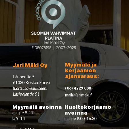
Myymälä ja
Jari Mäki Oy
korjaamon
ajanvaraus:
Lännentie 5
61330 Koskenkorva
(
karttasovellukseen:
(06) 4229 888
Lasipajantie 5
)
mail@jarimaki.fi
Myymälä avoinna
Huoltokorjaamo
avoinna
ma-pe 8-17
la 9-14
ma-pe 8.00-16.30