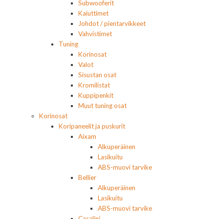
Subwooferit
Kaiuttimet
Johdot / pientarvikkeet
Vahvistimet
Tuning
Korinosat
Valot
Sisustan osat
Kromilistat
Kuppipenkit
Muut tuning osat
Korinosat
Koripaneelit ja puskurit
Aixam
Alkuperäinen
Lasikuitu
ABS-muovi tarvike
Bellier
Alkuperäinen
Lasikuitu
ABS-muovi tarvike
Casalini