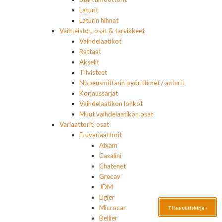
Laturit
Laturin hihnat
Vaihteistot, osat & tarvikkeet
Vaihdelaatikot
Rattaat
Akselit
Tiivisteet
Nopeusmittarin pyörittimet / anturit
Korjaussarjat
Vaihdelaatikon lohkot
Muut vaihdelaatikon osat
Variaattorit, osat
Etuvariaattorit
Aixam
Casalini
Chatenet
Grecav
JDM
Ligier
Microcar
Tilaa uutiskirje ›
Bellier