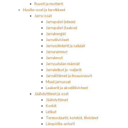
Ruuvit ja mutterit
Huolto-osat ja tarvikkeet
Jarru-osat
Jarrupalat (eteen)
Jarrupalat (taakse)
Jarrukengät
Jarrutiivisteet
Jarrusylinterit ja satulat
Jarrurummut
Jarrulevyt
Jarrusatulan männät
Jarruletkut ja -vaijerit
Jarruliittimet ja ilmausruuvit
Muut jarruosat
Laakerit ja akselitiivisteet
Jäähdyttimet ja osat
Jäähdyttimet
Korkit
Letkut
Termostaatit, kotelot, tiivisteet
Lämpötila-anturit