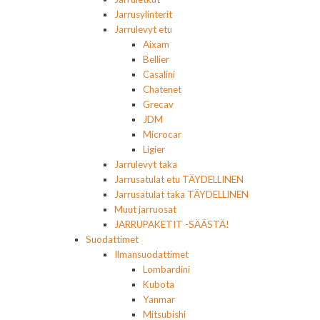
Jarrusylinterit
Jarrulevyt etu
Aixam
Bellier
Casalini
Chatenet
Grecav
JDM
Microcar
Ligier
Jarrulevyt taka
Jarrusatulat etu TÄYDELLINEN
Jarrusatulat taka TÄYDELLINEN
Muut jarruosat
JARRUPAKETIT -SÄÄSTÄ!
Suodattimet
Ilmansuodattimet
Lombardini
Kubota
Yanmar
Mitsubishi