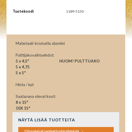
Tuotekoodi
1189-5150
Materiaali: kromattu alumiini
Pulttijakovaihtoehdot:
5 x 4,5" HUOM! PULTTIJAKO
5 x 4,75
5 x 5"
Hinta / kpl
Saatavana olevat koot:
8 x 15"
10X 15"
NÄYTÄ LISÄÄ TUOTTEITA
15 tuumaiset vanteet tuoteryhmästä