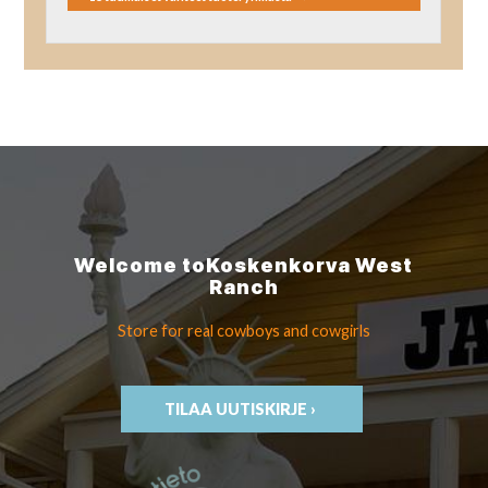
Welcome to
Koskenkorva
West
Ranch
Store for real cowboys
and cowgirls
TILAA UUTISKIRJE ›