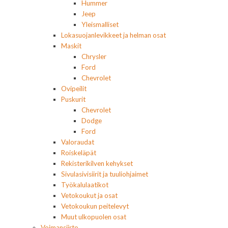
Hummer
Jeep
Yleismalliset
Lokasuojanlevikkeet ja helman osat
Maskit
Chrysler
Ford
Chevrolet
Ovipeilit
Puskurit
Chevrolet
Dodge
Ford
Valoraudat
Roiskeläpät
Rekisterikilven kehykset
Sivulasivisiirit ja tuuliohjaimet
Työkalulaatikot
Vetokoukut ja osat
Vetokoukun peitelevyt
Muut ulkopuolen osat
Voimansiirto