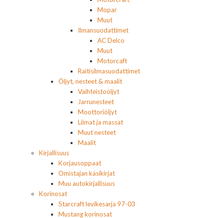
Mopar
Muut
Ilmansuodattimet
AC Delco
Muut
Motorcaft
Raitisilmasuodattimet
Öljyt, nesteet & maalit
Vaihteistoöljyt
Jarrunesteet
Moottoriöljyt
Liimat ja massat
Muut nesteet
Maalit
Kirjallisuus
Korjausoppaat
Omistajan käsikirjat
Muu autokirjallisuus
Korinosat
Starcraft levikesarja 97-03
Mustang korinosat