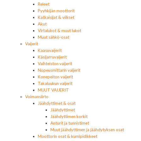
Releet
Pyyhkijän moottorit
Katkaisijat & viikset
Akut
Virtalukot & muut lukot
Muut sähkö-osat
Vaijerit
Kaasuvaijerit
Käsijarruvaijerit
Vaihteiston vaijerit
Nopeusmittarin vaijerit
Konepeiton vaijerit
Takaluukun vaijerit
MUUT VAIJERIT
Voimansiirto
Jäähdyttimet & osat
Jäähdyttimet
Jäähdyttimen korkit
Anturit ja tunnistimet
Muut jäähdyttimen ja jäähdytyksen osat
Moottorin osat & kumipidikkeet