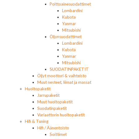
Polttoainesuodattimet
Lombardini
Kubota
Yanmar
Mitsubishi
Öljynsuodattimet
Lombardini
Kubota
Yanmar
Mitsubishi
SUODATINPAKETIT
Öljyt moottori & vaihteisto
Muut nesteet, liimat ja massat
Huoltopaketit
Jarrupaketit
Muut huoltopaketit
Suodatinpaketit
Variaattorin huoltopaketit
Hifi & Tuning
Hifi / Äänentoisto
Soittimet