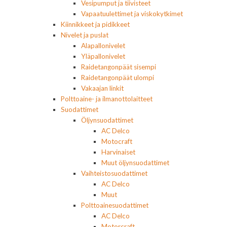
Vesipumput ja tiivisteet
Vapaatuulettimet ja viskokytkimet
Kiinnikkeet ja pidikkeet
Nivelet ja puslat
Alapallonivelet
Yläpallonivelet
Raidetangonpäät sisempi
Raidetangonpäät ulompi
Vakaajan linkit
Polttoaine- ja ilmanottolaitteet
Suodattimet
Öljynsuodattimet
AC Delco
Motocraft
Harvinaiset
Muut öljynsuodattimet
Vaihteistosuodattimet
AC Delco
Muut
Polttoainesuodattimet
AC Delco
Motorcraft