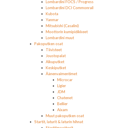
Lombardini FOCS / Progress
Lombardini DCI Commonrail
Kubota
Yanmar
Mitsubishi (Casalini)
Moottorin kumipidikkeet
Lombardini muut
Pakoputken osat
Tiivisteet
Joustopalat
Alkuputket
Keskiputket
Äänenvaimentimet
Microcar
Ligier
JDM
Chatenet
Bellier
Aixam
Muut pakoputken osat
Startit, laturit & laturin hihnat
Starttimoottorit