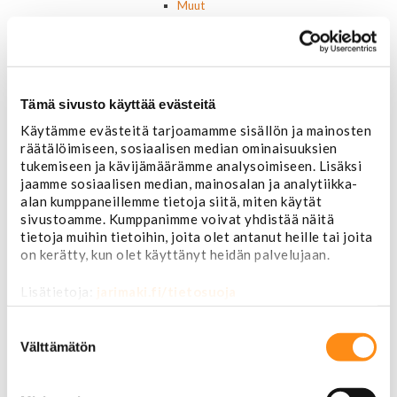
Muut
Parkit / Vilkut
Sumu- ja peruutusvalot
Sivuvalot ja markerit
Polttimot
Sähköosat
Tämä sivusto käyttää evästeitä
Akut
Käytämme evästeitä tarjoamamme sisällön ja mainosten
Lasinnostin- ja keskuslukon moottorit
räätälöimiseen, sosiaalisen median ominaisuuksien
Laturit ja laturin osat
tukemiseen ja kävijämäärämme analysoimiseen. Lisäksi
Laturit
jaamme sosiaalisen median, mainosalan ja analytiikka-
Laturin osat
alan kumppaneillemme tietoja siitä, miten käytät
Lämmitys ja ilmastointi
sivustoamme. Kumppanimme voivat yhdistää näitä
Etuvastukset
tietoja muihin tietoihin, joita olet antanut heille tai joita
Kennot
on kerätty, kun olet käyttänyt heidän palvelujaan.
Kompressorit ja osat
Käyttöpaneelit / kytkimet
Lisätietoja:
jarimaki.fi/tietosuoja
Moottorit
Ilmastoinnin osat
Suostumuksen
Muut
valinta
Välttämätön
Ohjainlaitteet
Startit ja startin osat
Starttimoottorit