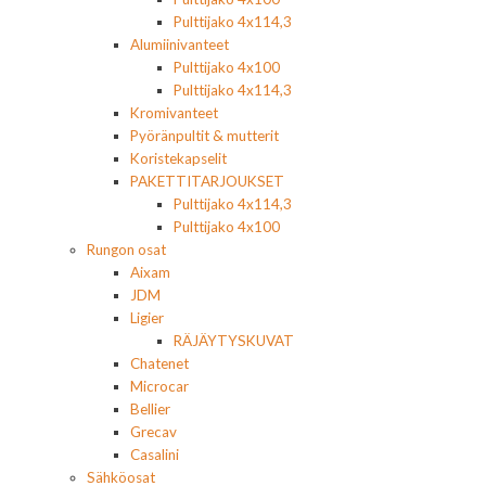
Pulttijako 4x114,3
Alumiinivanteet
Pulttijako 4x100
Pulttijako 4x114,3
Kromivanteet
Pyöränpultit & mutterit
Koristekapselit
PAKETTITARJOUKSET
Pulttijako 4x114,3
Pulttijako 4x100
Rungon osat
Aixam
JDM
Ligier
RÄJÄYTYSKUVAT
Chatenet
Microcar
Bellier
Grecav
Casalini
Sähköosat