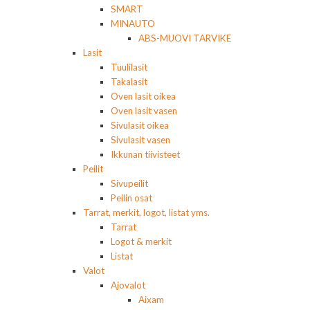
SMART
MINAUTO
ABS-MUOVI TARVIKE
Lasit
Tuulilasit
Takalasit
Oven lasit oikea
Oven lasit vasen
Sivulasit oikea
Sivulasit vasen
Ikkunan tiivisteet
Peilit
Sivupeilit
Peilin osat
Tarrat, merkit, logot, listat yms.
Tarrat
Logot & merkit
Listat
Valot
Ajovalot
Aixam