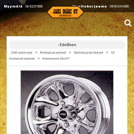
Myymälä
06 4229 888
Huoltokorjaamo
0400 654 888
‹ Edellinen
»
»
»
USA-auton osat
Renkaat ja vanteet
Vanteet ja tarvikkeet
15
»
tuumaiset vanteet
Kromivanne 10x15"