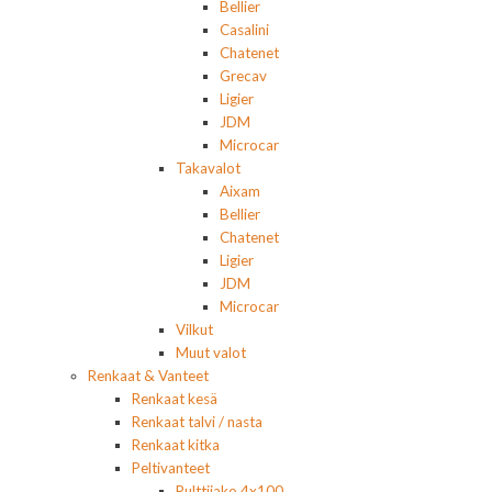
Bellier
Casalini
Chatenet
Grecav
Ligier
JDM
Microcar
Takavalot
Aixam
Bellier
Chatenet
Ligier
JDM
Microcar
Vilkut
Muut valot
Renkaat & Vanteet
Renkaat kesä
Renkaat talvi / nasta
Renkaat kitka
Peltivanteet
Pulttijako 4x100