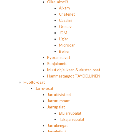
Olka-akselit
Aixam
Chatenet
Casalini
Grecav
JDM
Ligier
Microcar
Bellier
Pyörän navat
Suojakumit
Muut ohjauksen & alustan osat
Hammastangot TÄYDELLINEN
Huolto-osat
Jarru-osat
Jarrutiivisteet
Jarrurummut
Jarrupalat
Etujarrupalat
Takajarrupalat
Jarrukengät
Jarruletkut