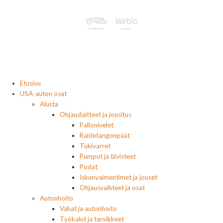
Etusivu
USA-auton osat
Alusta
Ohjauslaitteet ja jousitus
Pallonivelet
Raidetangonpäät
Tukivarret
Pumput ja tiivisteet
Puslat
Iskunvaimentimet ja jouset
Ohjausvaihteet ja osat
Autonhoito
Vahat ja autonhoito
Työkalut ja tarvikkeet