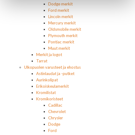
Dodge merkit
Ford merkit
Lincoln merkit
Mercury merkit
Oldsmobile merkit
Plymouth merkit
Pontiac merkit
Muut merkit
Merkit ja logot
Tarrat
Ulkopuolen varusteet ja ehostus
Astinlaudat ja -putket
Aurinkolipat
Erikoiskeulamerkit
Kromilistat
Kromikoristeet
Cadillac
Chevrolet
Chrysler
Dodge
Ford