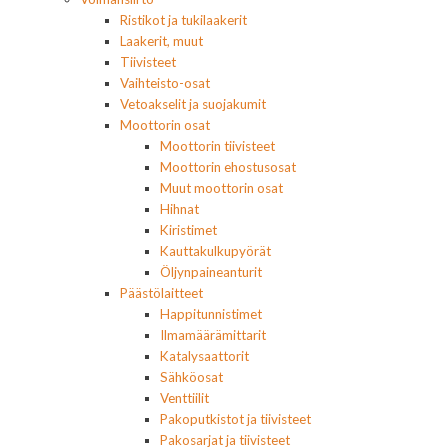
Ristikot ja tukilaakerit
Laakerit, muut
Tiivisteet
Vaihteisto-osat
Vetoakselit ja suojakumit
Moottorin osat
Moottorin tiivisteet
Moottorin ehostusosat
Muut moottorin osat
Hihnat
Kiristimet
Kauttakulkupyörät
Öljynpaineanturit
Päästölaitteet
Happitunnistimet
Ilmamäärämittarit
Katalysaattorit
Sähköosat
Venttiilit
Pakoputkistot ja tiivisteet
Pakosarjat ja tiivisteet