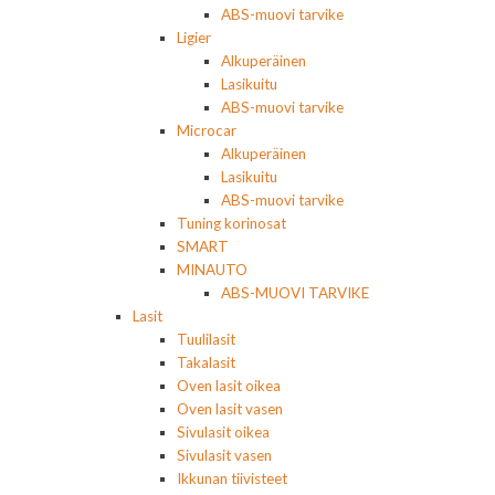
ABS-muovi tarvike
Ligier
Alkuperäinen
Lasikuitu
ABS-muovi tarvike
Microcar
Alkuperäinen
Lasikuitu
ABS-muovi tarvike
Tuning korinosat
SMART
MINAUTO
ABS-MUOVI TARVIKE
Lasit
Tuulilasit
Takalasit
Oven lasit oikea
Oven lasit vasen
Sivulasit oikea
Sivulasit vasen
Ikkunan tiivisteet