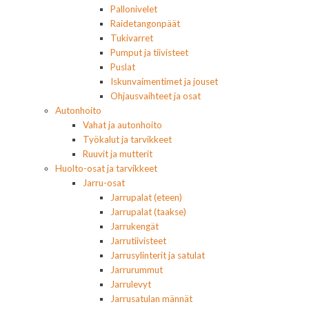
Pallonivelet
Raidetangonpäät
Tukivarret
Pumput ja tiivisteet
Puslat
Iskunvaimentimet ja jouset
Ohjausvaihteet ja osat
Autonhoito
Vahat ja autonhoito
Työkalut ja tarvikkeet
Ruuvit ja mutterit
Huolto-osat ja tarvikkeet
Jarru-osat
Jarrupalat (eteen)
Jarrupalat (taakse)
Jarrukengät
Jarrutiivisteet
Jarrusylinterit ja satulat
Jarrurummut
Jarrulevyt
Jarrusatulan männät