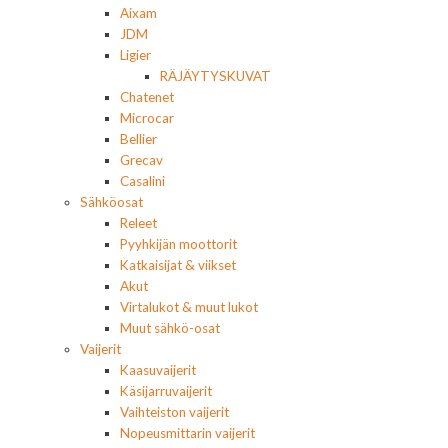
Aixam
JDM
Ligier
RÄJÄYTYSKUVAT
Chatenet
Microcar
Bellier
Grecav
Casalini
Sähköosat
Releet
Pyyhkijän moottorit
Katkaisijat & viikset
Akut
Virtalukot & muut lukot
Muut sähkö-osat
Vaijerit
Kaasuvaijerit
Käsijarruvaijerit
Vaihteiston vaijerit
Nopeusmittarin vaijerit