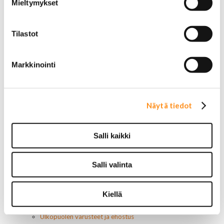
Mieltymykset
Releet ja sulakkeet
Vakionopeudensäätimen osat
Tarrat, tunnukset, logot, merkit
Tilastot
Alkuperäiset tarrat ja teipit
Käytetyt alkuperäismerkit
AMC merkit
Markkinointi
Buick merkit
Cadillac merkit
Chevrolet merkit
Chrysler merkit
Näytä tiedot
Dodge merkit
Ford merkit
Lincoln merkit
Salli kaikki
Mercury merkit
Oldsmobile merkit
Plymouth merkit
Salli valinta
Pontiac merkit
Muut merkit
Kiellä
Merkit ja logot
Tarrat
Ulkopuolen varusteet ja ehostus