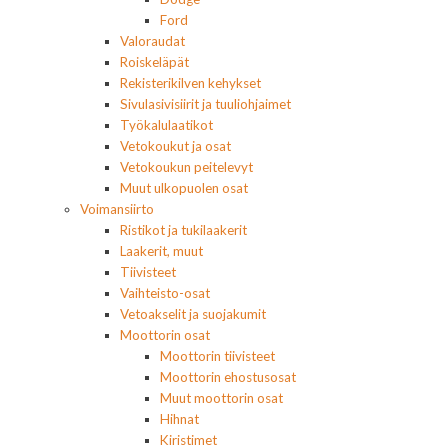
Ford
Valoraudat
Roiskeläpät
Rekisterikilven kehykset
Sivulasivisiirit ja tuuliohjaimet
Työkalulaatikot
Vetokoukut ja osat
Vetokoukun peitelevyt
Muut ulkopuolen osat
Voimansiirto
Ristikot ja tukilaakerit
Laakerit, muut
Tiivisteet
Vaihteisto-osat
Vetoakselit ja suojakumit
Moottorin osat
Moottorin tiivisteet
Moottorin ehostusosat
Muut moottorin osat
Hihnat
Kiristimet