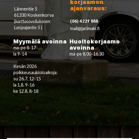
korjaamon
ajanvaraus:
Lännentie 5
61330 Koskenkorva
(
karttasovellukseen:
(06) 4229 888
Lasipajantie 5
)
mail@jarimaki.fi
Myymälä avoinna
Huoltokorjaamo
avoinna
ma-pe 8-17
la 9-14
ma-pe 8.00-16.30
Kesän 2026
poikkeusaukioloaikoja:
su 26.7. 12-15
la 1.8. 9-16
ke 12.8. 8-18