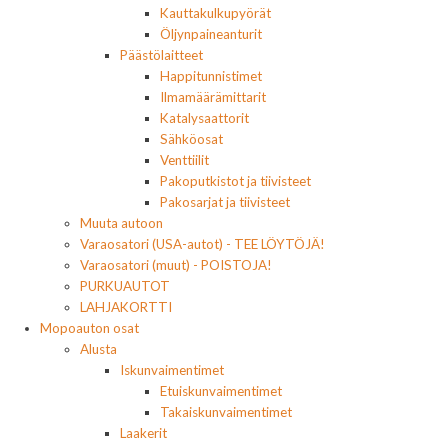
Kauttakulkupyörät
Öljynpaineanturit
Päästölaitteet
Happitunnistimet
Ilmamäärämittarit
Katalysaattorit
Sähköosat
Venttiilit
Pakoputkistot ja tiivisteet
Pakosarjat ja tiivisteet
Muuta autoon
Varaosatori (USA-autot) - TEE LÖYTÖJÄ!
Varaosatori (muut) - POISTOJA!
PURKUAUTOT
LAHJAKORTTI
Mopoauton osat
Alusta
Iskunvaimentimet
Etuiskunvaimentimet
Takaiskunvaimentimet
Laakerit