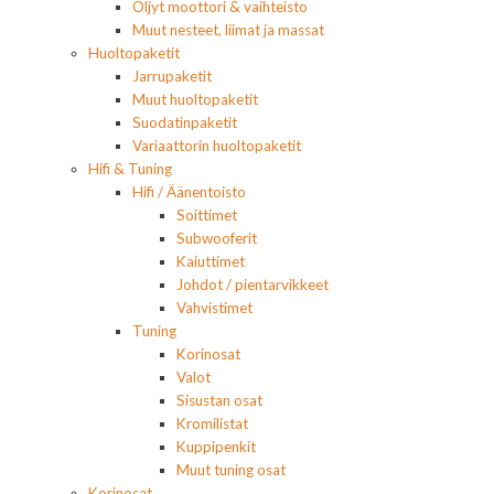
Öljyt moottori & vaihteisto
Muut nesteet, liimat ja massat
Huoltopaketit
Jarrupaketit
Muut huoltopaketit
Suodatinpaketit
Variaattorin huoltopaketit
Hifi & Tuning
Hifi / Äänentoisto
Soittimet
Subwooferit
Kaiuttimet
Johdot / pientarvikkeet
Vahvistimet
Tuning
Korinosat
Valot
Sisustan osat
Kromilistat
Kuppipenkit
Muut tuning osat
Korinosat