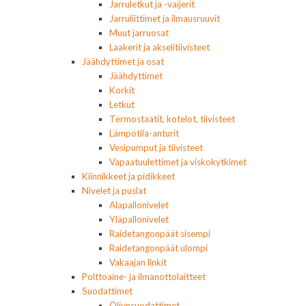
Jarruletkut ja -vaijerit
Jarruliittimet ja ilmausruuvit
Muut jarruosat
Laakerit ja akselitiivisteet
Jäähdyttimet ja osat
Jäähdyttimet
Korkit
Letkut
Termostaatit, kotelot, tiivisteet
Lämpötila-anturit
Vesipumput ja tiivisteet
Vapaatuulettimet ja viskokytkimet
Kiinnikkeet ja pidikkeet
Nivelet ja puslat
Alapallonivelet
Yläpallonivelet
Raidetangonpäät sisempi
Raidetangonpäät ulompi
Vakaajan linkit
Polttoaine- ja ilmanottolaitteet
Suodattimet
Öljynsuodattimet