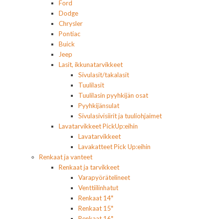
Ford
Dodge
Chrysler
Pontiac
Buick
Jeep
Lasit, ikkunatarvikkeet
Sivulasit/takalasit
Tuulilasit
Tuulilasin pyyhkijän osat
Pyyhkijänsulat
Sivulasivisiirit ja tuuliohjaimet
Lavatarvikkeet PickUp:eihin
Lavatarvikkeet
Lavakatteet Pick Up:eihin
Renkaat ja vanteet
Renkaat ja tarvikkeet
Varapyörätelineet
Venttiilinhatut
Renkaat 14"
Renkaat 15"
Renkaat 16"