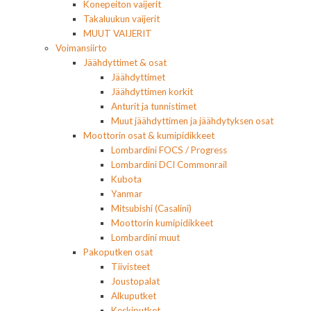
Konepeiton vaijerit
Takaluukun vaijerit
MUUT VAIJERIT
Voimansiirto
Jäähdyttimet & osat
Jäähdyttimet
Jäähdyttimen korkit
Anturit ja tunnistimet
Muut jäähdyttimen ja jäähdytyksen osat
Moottorin osat & kumipidikkeet
Lombardini FOCS / Progress
Lombardini DCI Commonrail
Kubota
Yanmar
Mitsubishi (Casalini)
Moottorin kumipidikkeet
Lombardini muut
Pakoputken osat
Tiivisteet
Joustopalat
Alkuputket
Keskiputket