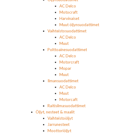
AC Delco
Motocraft
Harvinaiset
Muut öljynsuodattimet
Vaihteistosuodattimet
AC Delco
Muut
Polttoainesuodattimet
AC Delco
Motorcraft
Mopar
Muut
Ilmansuodattimet
AC Delco
Muut
Motorcaft
Raitisilmasuodattimet
Öljyt, nesteet & maalit
Vaihteistoöljyt
Jarrunesteet
Moottoriöljyt