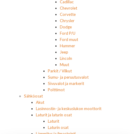
Cadillac
Chevrolet
Corvette
Chrysler
Dodge
Ford P/U
Ford muut
Hummer
Jeep
Lincoln
Muut
Parkit / Vilkut
Sumu- ja peruutusvalot
Sivuvalot ja markerit
Polttimot
Sähköosat
Akut
Lasinnostin- ja keskuslukon moottorit
Laturit ja laturin osat
Laturit
Laturin osat
Lämmitys ja ilmastointi