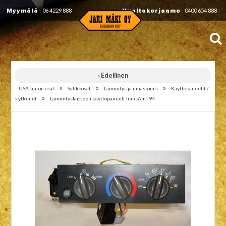
Myymälä
06 4229 888
Huoltokorjaamo
0400 654 888
‹ Edellinen
»
»
»
USA-auton osat
Sähköosat
Lämmitys ja ilmastointi
Käyttöpaneelit /
»
kytkimet
Lämmityslaitteen käyttöpaneeli TransAm -94