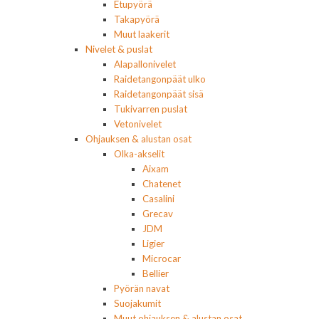
Etupyörä
Takapyörä
Muut laakerit
Nivelet & puslat
Alapallonivelet
Raidetangonpäät ulko
Raidetangonpäät sisä
Tukivarren puslat
Vetonivelet
Ohjauksen & alustan osat
Olka-akselit
Aixam
Chatenet
Casalini
Grecav
JDM
Ligier
Microcar
Bellier
Pyörän navat
Suojakumit
Muut ohjauksen & alustan osat