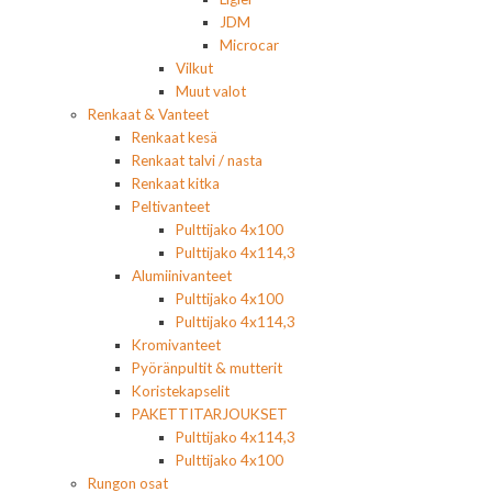
JDM
Microcar
Vilkut
Muut valot
Renkaat & Vanteet
Renkaat kesä
Renkaat talvi / nasta
Renkaat kitka
Peltivanteet
Pulttijako 4x100
Pulttijako 4x114,3
Alumiinivanteet
Pulttijako 4x100
Pulttijako 4x114,3
Kromivanteet
Pyöränpultit & mutterit
Koristekapselit
PAKETTITARJOUKSET
Pulttijako 4x114,3
Pulttijako 4x100
Rungon osat