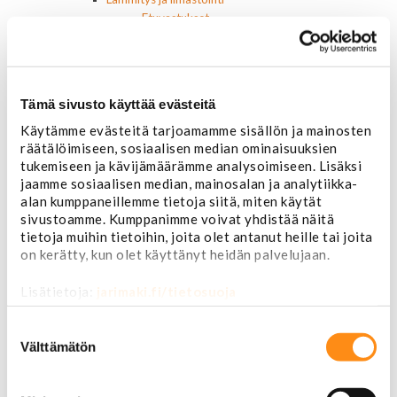
Etuvastukset
Kennot
Kompressorit ja osat
Käyttöpaneelit / kytkimet
Moottorit
Tämä sivusto käyttää evästeitä
Ilmastoinnin osat
Käytämme evästeitä tarjoamamme sisällön ja mainosten
Muut
räätälöimiseen, sosiaalisen median ominaisuuksien
Ohjainlaitteet
tukemiseen ja kävijämäärämme analysoimiseen. Lisäksi
Startit ja startin osat
jaamme sosiaalisen median, mainosalan ja analytiikka-
Starttimoottorit
alan kumppaneillemme tietoja siitä, miten käytät
Starttimoottorin osat
sivustoamme. Kumppanimme voivat yhdistää näitä
Sytytysosat
tietoja muihin tietoihin, joita olet antanut heille tai joita
Sähköosat
on kerätty, kun olet käyttänyt heidän palvelujaan.
Ajovalokytkimet
Jarruvalokytkimet
Lisätietoja:
jarimaki.fi/tietosuoja
Keskuslukon kytkimet
Lasinnostimen kytkimet
Suostumuksen
Lämmityslaitteen osat
valinta
Välttämätön
Muut kytkimet ja sähköosat
Nelivedon kytkimet
Ovivalokykimet