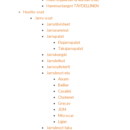
Hammastangot TÄYDELLINEN
Huolto-osat
Jarru-osat
Jarrutiivisteet
Jarrurummut
Jarrupalat
Etujarrupalat
Takajarrupalat
Jarrukengät
Jarruletkut
Jarrusylinterit
Jarrulevyt etu
Aixam
Bellier
Casalini
Chatenet
Grecav
JDM
Microcar
Ligier
Jarrulevyt taka