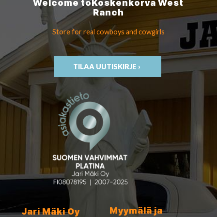
Welcome to
Koskenkorva
West
Ranch
Store for real cowboys
and cowgirls
TILAA UUTISKIRJE ›
Myymälä ja
Jari Mäki Oy