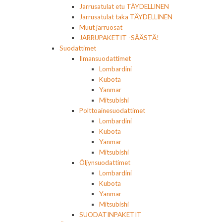
Jarrusatulat etu TÄYDELLINEN
Jarrusatulat taka TÄYDELLINEN
Muut jarruosat
JARRUPAKETIT -SÄÄSTÄ!
Suodattimet
Ilmansuodattimet
Lombardini
Kubota
Yanmar
Mitsubishi
Polttoainesuodattimet
Lombardini
Kubota
Yanmar
Mitsubishi
Öljynsuodattimet
Lombardini
Kubota
Yanmar
Mitsubishi
SUODATINPAKETIT