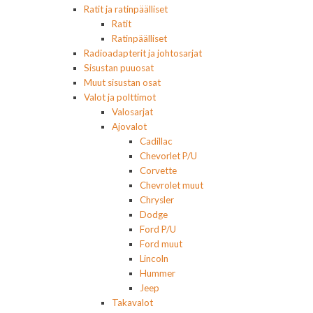
Ratit ja ratinpäälliset
Ratit
Ratinpäälliset
Radioadapterit ja johtosarjat
Sisustan puuosat
Muut sisustan osat
Valot ja polttimot
Valosarjat
Ajovalot
Cadillac
Chevorlet P/U
Corvette
Chevrolet muut
Chrysler
Dodge
Ford P/U
Ford muut
Lincoln
Hummer
Jeep
Takavalot