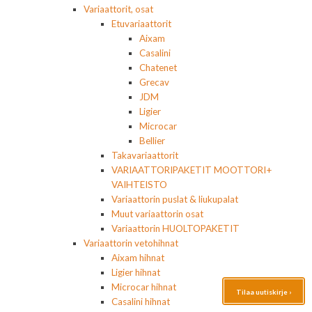
Variaattorit, osat
Etuvariaattorit
Aixam
Casalini
Chatenet
Grecav
JDM
Ligier
Microcar
Bellier
Takavariaattorit
VARIAATTORIPAKETIT MOOTTORI+
VAIHTEISTO
Variaattorin puslat & liukupalat
Muut variaattorin osat
Variaattorin HUOLTOPAKETIT
Variaattorin vetohihnat
Aixam hihnat
Ligier hihnat
Microcar hihnat
Tilaa uutiskirje ›
Casalini hihnat