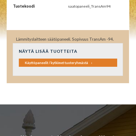
Tuotekoodi
saatopaneeli_TransAm94
Lämmityslaitteen säätöpaneeli. Sopivuus TransAm -94.
NÄYTÄ LISÄÄ TUOTTEITA
Käyttöpaneelit / kytkimet tuoteryhmästä