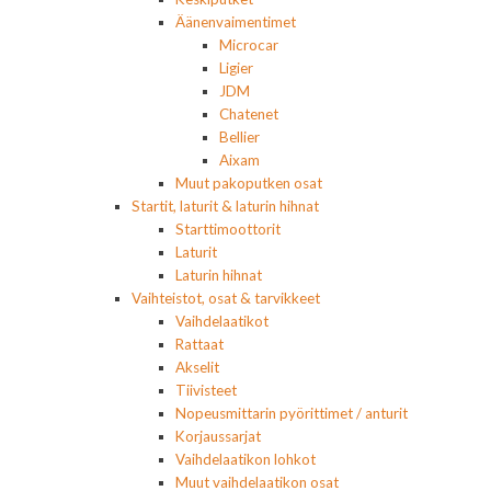
Äänenvaimentimet
Microcar
Ligier
JDM
Chatenet
Bellier
Aixam
Muut pakoputken osat
Startit, laturit & laturin hihnat
Starttimoottorit
Laturit
Laturin hihnat
Vaihteistot, osat & tarvikkeet
Vaihdelaatikot
Rattaat
Akselit
Tiivisteet
Nopeusmittarin pyörittimet / anturit
Korjaussarjat
Vaihdelaatikon lohkot
Muut vaihdelaatikon osat