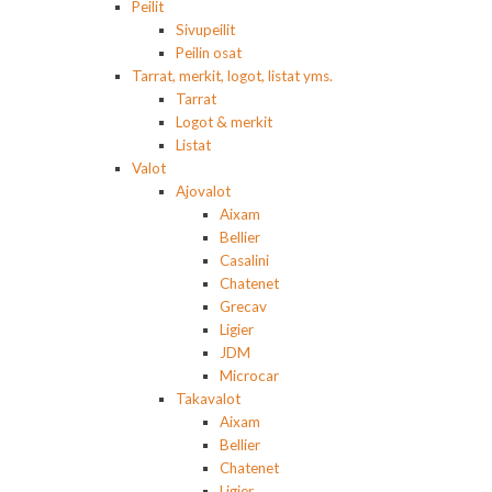
Peilit
Sivupeilit
Peilin osat
Tarrat, merkit, logot, listat yms.
Tarrat
Logot & merkit
Listat
Valot
Ajovalot
Aixam
Bellier
Casalini
Chatenet
Grecav
Ligier
JDM
Microcar
Takavalot
Aixam
Bellier
Chatenet
Ligier