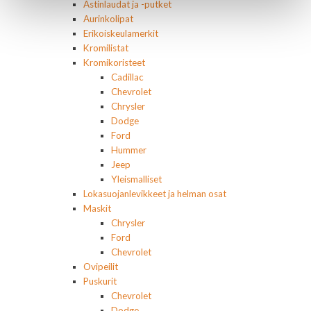
Astinlaudat ja -putket
Aurinkolipat
Erikoiskeulamerkit
Kromilistat
Kromikoristeet
Cadillac
Chevrolet
Chrysler
Dodge
Ford
Hummer
Jeep
Yleismalliset
Lokasuojanlevikkeet ja helman osat
Maskit
Chrysler
Ford
Chevrolet
Ovipeilit
Puskurit
Chevrolet
Dodge