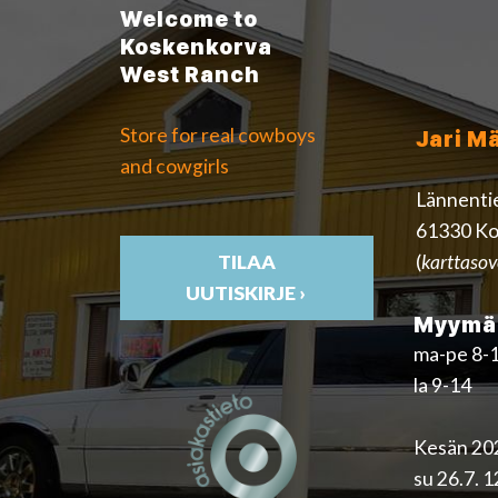
Welcome to
Koskenkorva
West Ranch
Store for real cowboys
Jari M
and cowgirls
Lännenti
61330 Ko
(
karttasov
TILAA
UUTISKIRJE ›
Myymäl
ma-pe 8-
la 9-14
Kesän 202
su 26.7. 