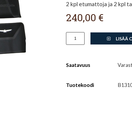
2 kpl etumattoja ja 2 kpl 
240,00 €
LISÄÄ 
Saatavuus
Varas
Tuotekoodi
B131