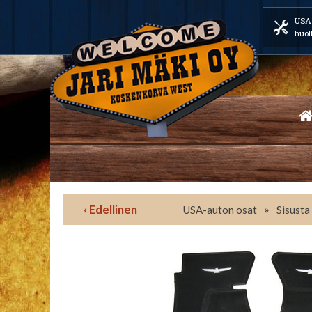
USA 
huol
‹ Edellinen
»
USA-auton osat
Sisusta