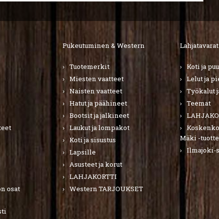
Pukeutuminen & Western
Lahjatavarat
Tuotemerkit
Koti ja pu
Miesten vaatteet
Lelut ja p
Naisten vaatteet
Työkalut j
Hatut ja päähineet
Teemat
Bootsit ja jalkineet
LAHJAKO
teet
Laukut ja lompakot
Koskenkor
Mäki -tuotte
Koti ja sisustus
Ilmajoki-
Lapsille
Asusteet ja korut
LAHJAKORTTI
n osat
Western TARJOUKSET
ti