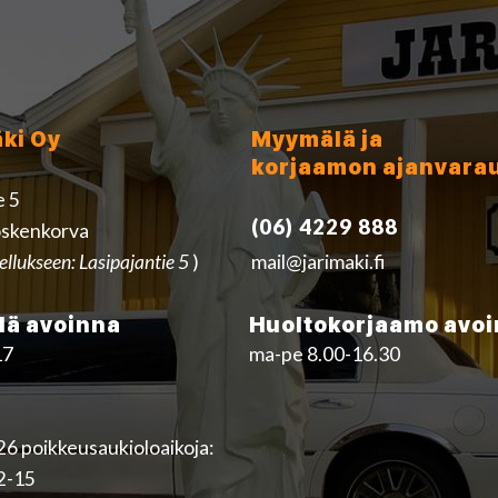
äki Oy
Myymälä ja
korjaamon ajanvara
e 5
(06) 4229 888
skenkorva
ellukseen: Lasipajantie 5
)
mail@jarimaki.fi
ä avoinna
Huoltokorjaamo avo
17
ma-pe 8.00-16.30
6 poikkeusaukioloaikoja:
12-15