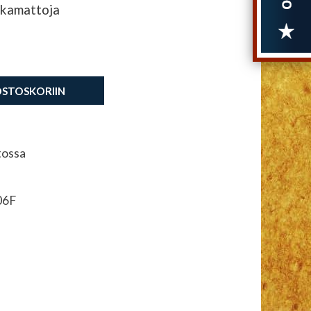
takamattoja
OSTOSKORIIN
tossa
06F