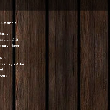
 & sisustus
utarha
ienoismallit
a tarvikkeet
RTTI
van kylä & Jari
et
seura