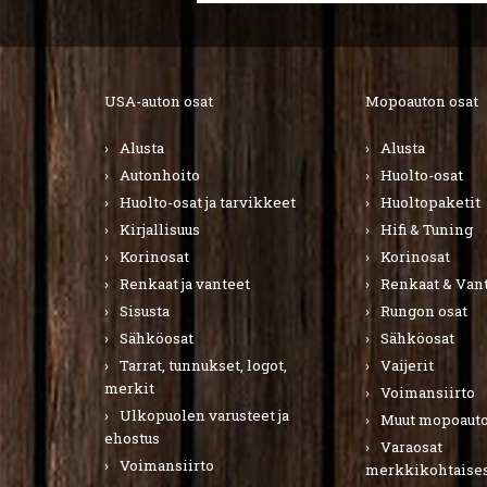
USA-auton osat
Mopoauton osat
Alusta
Alusta
Autonhoito
Huolto-osat
Huolto-osat ja tarvikkeet
Huoltopaketit
Kirjallisuus
Hifi & Tuning
Korinosat
Korinosat
Renkaat ja vanteet
Renkaat & Van
Sisusta
Rungon osat
Sähköosat
Sähköosat
Tarrat, tunnukset, logot,
Vaijerit
merkit
Voimansiirto
Ulkopuolen varusteet ja
Muut mopoauto
ehostus
Varaosat
Voimansiirto
merkkikohtaises