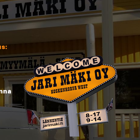
us:
inna