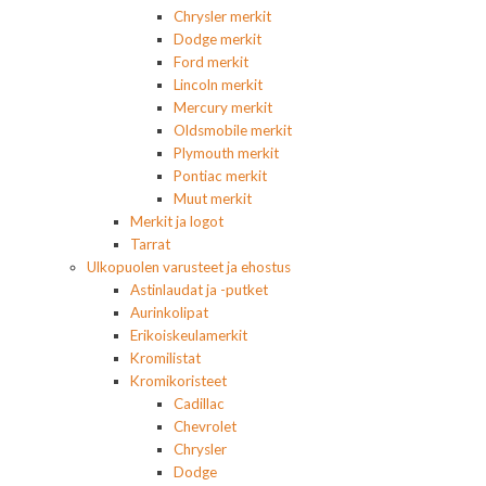
Chrysler merkit
Dodge merkit
Ford merkit
Lincoln merkit
Mercury merkit
Oldsmobile merkit
Plymouth merkit
Pontiac merkit
Muut merkit
Merkit ja logot
Tarrat
Ulkopuolen varusteet ja ehostus
Astinlaudat ja -putket
Aurinkolipat
Erikoiskeulamerkit
Kromilistat
Kromikoristeet
Cadillac
Chevrolet
Chrysler
Dodge