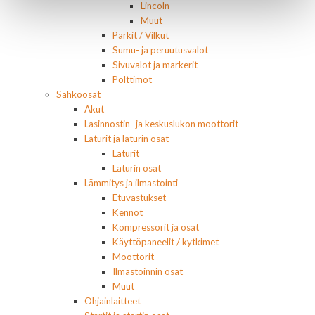
Lincoln
Muut
Parkit / Vilkut
Sumu- ja peruutusvalot
Sivuvalot ja markerit
Polttimot
Sähköosat
Akut
Lasinnostin- ja keskuslukon moottorit
Laturit ja laturin osat
Laturit
Laturin osat
Lämmitys ja ilmastointi
Etuvastukset
Kennot
Kompressorit ja osat
Käyttöpaneelit / kytkimet
Moottorit
Ilmastoinnin osat
Muut
Ohjainlaitteet