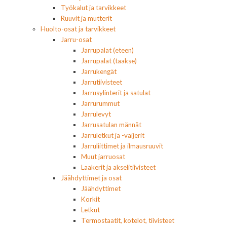
Työkalut ja tarvikkeet
Ruuvit ja mutterit
Huolto-osat ja tarvikkeet
Jarru-osat
Jarrupalat (eteen)
Jarrupalat (taakse)
Jarrukengät
Jarrutiivisteet
Jarrusylinterit ja satulat
Jarrurummut
Jarrulevyt
Jarrusatulan männät
Jarruletkut ja -vaijerit
Jarruliittimet ja ilmausruuvit
Muut jarruosat
Laakerit ja akselitiivisteet
Jäähdyttimet ja osat
Jäähdyttimet
Korkit
Letkut
Termostaatit, kotelot, tiivisteet