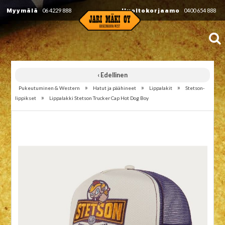
Myymälä
06 4229 888
Huoltokorjaamo
0400 654 888
‹ Edellinen
»
»
»
Pukeutuminen & Western
Hatut ja päähineet
Lippalakit
Stetson-
»
lippikset
Lippalakki Stetson Trucker Cap Hot Dog Boy