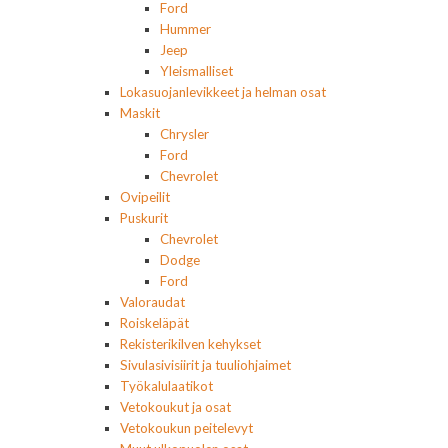
Ford
Hummer
Jeep
Yleismalliset
Lokasuojanlevikkeet ja helman osat
Maskit
Chrysler
Ford
Chevrolet
Ovipeilit
Puskurit
Chevrolet
Dodge
Ford
Valoraudat
Roiskeläpät
Rekisterikilven kehykset
Sivulasivisiirit ja tuuliohjaimet
Työkalulaatikot
Vetokoukut ja osat
Vetokoukun peitelevyt