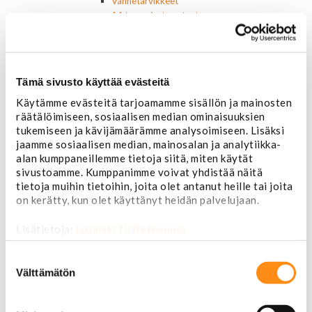
Vannetarvikkeet
14 tuumaiset vanteet
15 tuumaiset vanteet
16 tuumaiset vanteet
17 tuumaiset vanteet
18 tuumaiset vanteet
Tämä sivusto käyttää evästeitä
20 tuumaiset vanteet
Käytämme evästeitä tarjoamamme sisällön ja mainosten
22 tuumaiset vanteet
räätälöimiseen, sosiaalisen median ominaisuuksien
24 tuumaiset vanteet
tukemiseen ja kävijämäärämme analysoimiseen. Lisäksi
Sisusta
jaamme sosiaalisen median, mainosalan ja analytiikka-
Ehosteet
alan kumppaneillemme tietoja siitä, miten käytät
Istuimet ja tarvikkeet
sivustoamme. Kumppanimme voivat yhdistää näitä
Lattiamatot
tietoja muihin tietoihin, joita olet antanut heille tai joita
Ratit ja ratinpäälliset
on kerätty, kun olet käyttänyt heidän palvelujaan.
Ratit
Ratinpäälliset
Lisätietoja:
jarimaki.fi/tietosuoja
Radioadapterit ja johtosarjat
Sisustan puuosat
Suostumuksen
Muut sisustan osat
valinta
Välttämätön
Valot ja polttimot
Valosarjat
Ajovalot