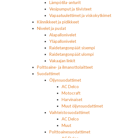
Lämpötila-anturit
Vesipumput ja tiivisteet
Vapaatuulettimet ja viskokytkimet
Kiinnikkeet ja pidikkeet
Nivelet ja puslat
Alapallonivelet
Yläpallonivelet
Raidetangonpäät sisempi
Raidetangonpäät ulompi
Vakaajan linkit
Polttoaine- ja ilmanottolaitteet
Suodattimet
Öljynsuodattimet
AC Delco
Motocraft
Harvinaiset
Muut öljynsuodattimet
Vaihteistosuodattimet
AC Delco
Muut
Polttoainesuodattimet