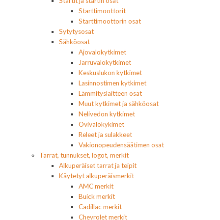
Startit ja startin osat
Starttimoottorit
Starttimoottorin osat
Sytytysosat
Sähköosat
Ajovalokytkimet
Jarruvalokytkimet
Keskuslukon kytkimet
Lasinnostimen kytkimet
Lämmityslaitteen osat
Muut kytkimet ja sähköosat
Nelivedon kytkimet
Ovivalokykimet
Releet ja sulakkeet
Vakionopeudensäätimen osat
Tarrat, tunnukset, logot, merkit
Alkuperäiset tarrat ja teipit
Käytetyt alkuperäismerkit
AMC merkit
Buick merkit
Cadillac merkit
Chevrolet merkit