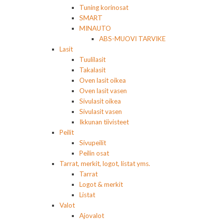
Tuning korinosat
SMART
MINAUTO
ABS-MUOVI TARVIKE
Lasit
Tuulilasit
Takalasit
Oven lasit oikea
Oven lasit vasen
Sivulasit oikea
Sivulasit vasen
Ikkunan tiivisteet
Peilit
Sivupeilit
Peilin osat
Tarrat, merkit, logot, listat yms.
Tarrat
Logot & merkit
Listat
Valot
Ajovalot