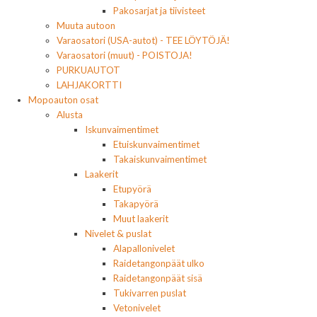
Pakosarjat ja tiivisteet
Muuta autoon
Varaosatori (USA-autot) - TEE LÖYTÖJÄ!
Varaosatori (muut) - POISTOJA!
PURKUAUTOT
LAHJAKORTTI
Mopoauton osat
Alusta
Iskunvaimentimet
Etuiskunvaimentimet
Takaiskunvaimentimet
Laakerit
Etupyörä
Takapyörä
Muut laakerit
Nivelet & puslat
Alapallonivelet
Raidetangonpäät ulko
Raidetangonpäät sisä
Tukivarren puslat
Vetonivelet