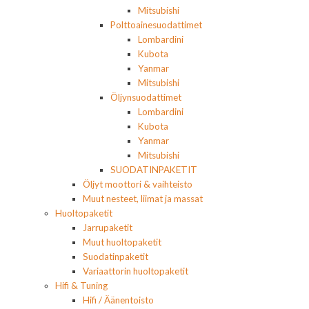
Mitsubishi
Polttoainesuodattimet
Lombardini
Kubota
Yanmar
Mitsubishi
Öljynsuodattimet
Lombardini
Kubota
Yanmar
Mitsubishi
SUODATINPAKETIT
Öljyt moottori & vaihteisto
Muut nesteet, liimat ja massat
Huoltopaketit
Jarrupaketit
Muut huoltopaketit
Suodatinpaketit
Variaattorin huoltopaketit
Hifi & Tuning
Hifi / Äänentoisto