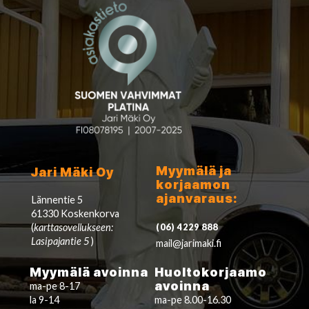
Myymälä ja
Jari Mäki Oy
korjaamon
ajanvaraus:
Lännentie 5
61330 Koskenkorva
(
karttasovellukseen:
(06) 4229 888
Lasipajantie 5
)
mail@jarimaki.fi
Myymälä avoinna
Huoltokorjaamo
avoinna
ma-pe 8-17
la 9-14
ma-pe 8.00-16.30