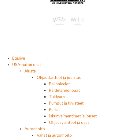
Etusivu
USA-auton osat
Alusta
Ohjauslaitteet ja jousitus
Pallonivelet
Raidetangonpäät
Tukivarret
Pumput ja tiivisteet
Puslat
Iskunvaimentimet ja jouset
Ohjausvaihteet ja osat
Autonhoito
Vahat ja autonhoito