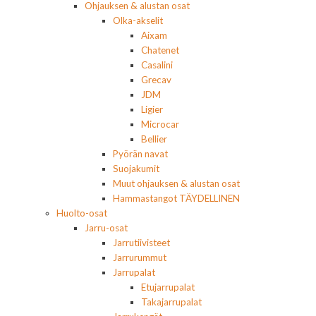
Ohjauksen & alustan osat
Olka-akselit
Aixam
Chatenet
Casalini
Grecav
JDM
Ligier
Microcar
Bellier
Pyörän navat
Suojakumit
Muut ohjauksen & alustan osat
Hammastangot TÄYDELLINEN
Huolto-osat
Jarru-osat
Jarrutiivisteet
Jarrurummut
Jarrupalat
Etujarrupalat
Takajarrupalat