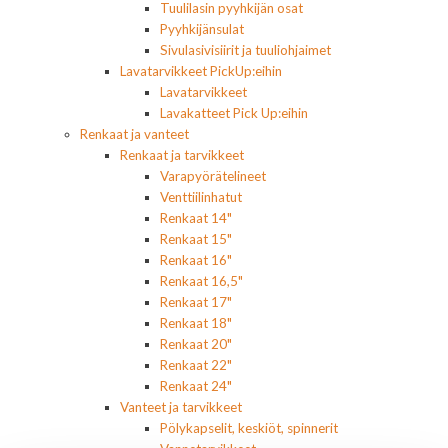
Tuulilasin pyyhkijän osat
Pyyhkijänsulat
Sivulasivisiirit ja tuuliohjaimet
Lavatarvikkeet PickUp:eihin
Lavatarvikkeet
Lavakatteet Pick Up:eihin
Renkaat ja vanteet
Renkaat ja tarvikkeet
Varapyörätelineet
Venttiilinhatut
Renkaat 14"
Renkaat 15"
Renkaat 16"
Renkaat 16,5"
Renkaat 17"
Renkaat 18"
Renkaat 20"
Renkaat 22"
Renkaat 24"
Vanteet ja tarvikkeet
Pölykapselit, keskiöt, spinnerit