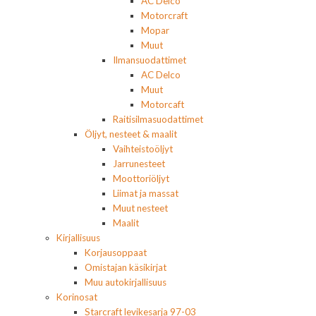
AC Delco
Motorcraft
Mopar
Muut
Ilmansuodattimet
AC Delco
Muut
Motorcaft
Raitisilmasuodattimet
Öljyt, nesteet & maalit
Vaihteistoöljyt
Jarrunesteet
Moottoriöljyt
Liimat ja massat
Muut nesteet
Maalit
Kirjallisuus
Korjausoppaat
Omistajan käsikirjat
Muu autokirjallisuus
Korinosat
Starcraft levikesarja 97-03