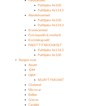
Peltivanteet
Pulttijako 4x100
Pulttijako 4x114,3
Alumiinivanteet
Pulttijako 4x100
Pulttijako 4x114,3
Kromivanteet
Pyöränpultit & mutterit
Koristekapselit
PAKETTITARJOUKSET
Pulttijako 4x114,3
Pulttijako 4x100
Rungon osat
Aixam
JDM
Ligier
RÄJÄYTYSKUVAT
Chatenet
Microcar
Bellier
Grecav
Casalini