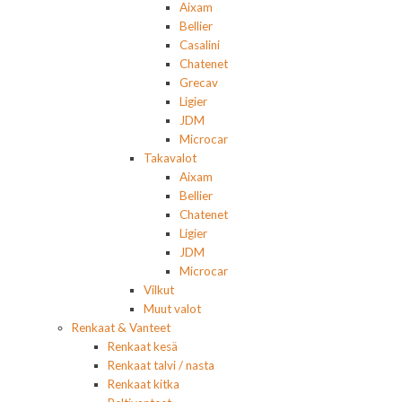
Aixam
Bellier
Casalini
Chatenet
Grecav
Ligier
JDM
Microcar
Takavalot
Aixam
Bellier
Chatenet
Ligier
JDM
Microcar
Vilkut
Muut valot
Renkaat & Vanteet
Renkaat kesä
Renkaat talvi / nasta
Renkaat kitka