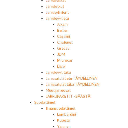
Jarrukengät
Jarruletkut
Jarrusylinterit
Jarrulevyt etu
Aixam
Bellier
Casalini
Chatenet
Grecav
JDM
Microcar
Ligier
Jarrulevyt taka
Jarrusatulat etu TÄYDELLINEN
Jarrusatulat taka TÄYDELLINEN
Muut jarruosat
JARRUPAKETIT -SÄÄSTÄ!
Suodattimet
Ilmansuodattimet
Lombardini
Kubota
Yanmar