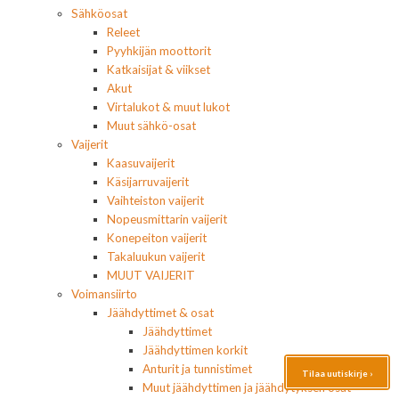
Sähköosat
Releet
Pyyhkijän moottorit
Katkaisijat & viikset
Akut
Virtalukot & muut lukot
Muut sähkö-osat
Vaijerit
Kaasuvaijerit
Käsijarruvaijerit
Vaihteiston vaijerit
Nopeusmittarin vaijerit
Konepeiton vaijerit
Takaluukun vaijerit
MUUT VAIJERIT
Voimansiirto
Jäähdyttimet & osat
Jäähdyttimet
Jäähdyttimen korkit
Anturit ja tunnistimet
Tilaa uutiskirje ›
Muut jäähdyttimen ja jäähdytyksen osat