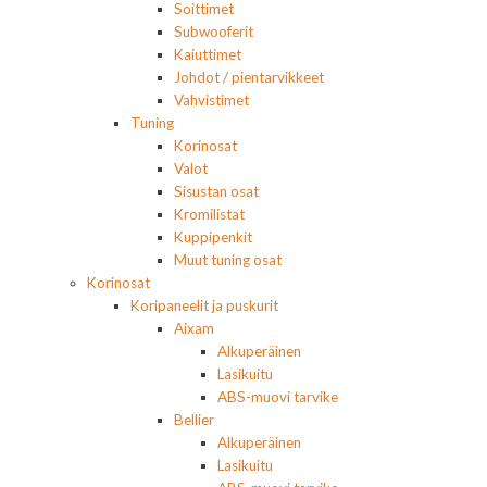
Soittimet
Subwooferit
Kaiuttimet
Johdot / pientarvikkeet
Vahvistimet
Tuning
Korinosat
Valot
Sisustan osat
Kromilistat
Kuppipenkit
Muut tuning osat
Korinosat
Koripaneelit ja puskurit
Aixam
Alkuperäinen
Lasikuitu
ABS-muovi tarvike
Bellier
Alkuperäinen
Lasikuitu