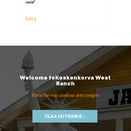
rasia"
5,00 €
Welcome to
Koskenkorva
West
Ranch
Store for real cowboys
and cowgirls
TILAA UUTISKIRJE ›