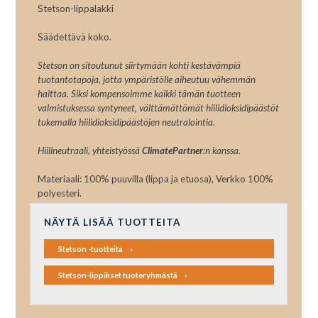
Stetson-lippalakki
Säädettävä koko.
Stetson on sitoutunut siirtymään kohti kestävämpiä
tuotantotapoja, jotta ympäristölle aiheutuu vähemmän
haittaa. Siksi kompensoimme kaikki tämän tuotteen
valmistuksessa syntyneet, välttämättömät hiilidioksidipäästöt
tukemalla hiilidioksidipäästöjen neutralointia.
Hiilineutraali, yhteistyössä
ClimatePartner
:n kanssa.
Materiaali: 100% puuvilla (lippa ja etuosa), Verkko 100%
polyesteri.
NÄYTÄ LISÄÄ TUOTTEITA
Stetson -tuotteita
Stetson-lippikset tuoteryhmästä