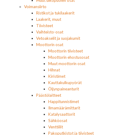
Muut ulkopuolen osat
Voimansiirto
Ristikot ja tukilaakerit
Laakerit, muut
Tiivisteet
Vaihteisto-osat
Vetoakselit ja suojakumit
Moottorin osat
Moottorin tiivisteet
Moottorin ehostusosat
Muut moottorin osat
Hihnat
Kiristimet
Kauttakulkupyörät
Öljynpaineanturit
Päästölaitteet
Happitunnistimet
Ilmamäärämittarit
Katalysaattorit
Sähköosat
Venttiilit
Pakoputkistot ja tiivisteet