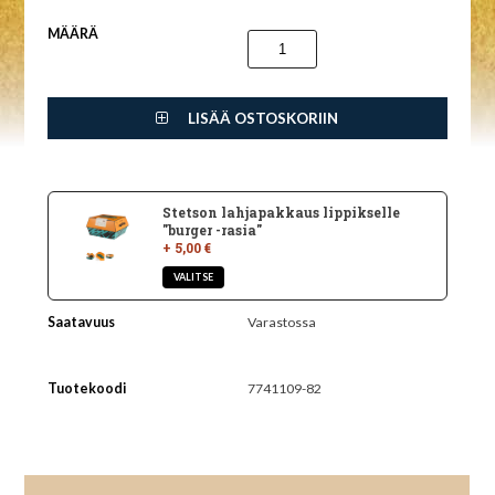
MÄÄRÄ
LISÄÄ OSTOSKORIIN
Stetson lahjapakkaus lippikselle
"burger -rasia"
+ 5,00 €
Saatavuus
Varastossa
Tuotekoodi
7741109-82